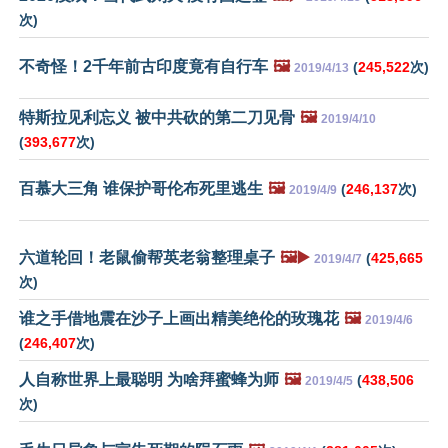
次)
不奇怪！2千年前古印度竟有自行车
🖼️
(
245,522
次)
2019/4/13
特斯拉见利忘义 被中共砍的第二刀见骨
🖼️
2019/4/10
(
393,677
次)
百慕大三角 谁保护哥伦布死里逃生
🖼️
(
246,137
次)
2019/4/9
六道轮回！老鼠偷帮英老翁整理桌子
🖼️▶️
(
425,665
2019/4/7
次)
谁之手借地震在沙子上画出精美绝伦的玫瑰花
🖼️
2019/4/6
(
246,407
次)
人自称世界上最聪明 为啥拜蜜蜂为师
🖼️
(
438,506
2019/4/5
次)