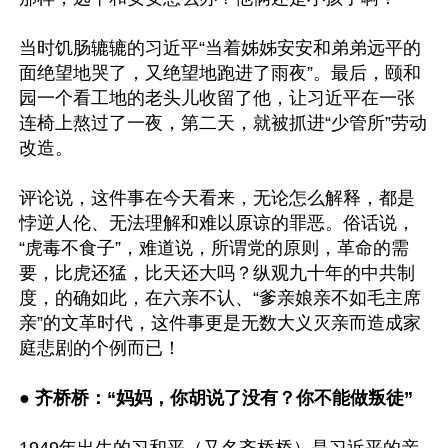
当时饥肠辘辘的习近平“当着姊姊安安和弟弟远平的
面绝望地哭了，又绝望地跑进了雨夜”。最后，颐和
园一个看工地的老头儿收留了他，让习近平在一张
连椅上熬过了一夜，第二天，就被抓进“少管所”劳动
改造。

评论说，这件事在今天看来，无论怎么解释，都是
悖逆人伦、无法理解和难以原谅的罪恶。俗话说，
“虎毒不食子”，难道说，所谓党的原则，革命的需
要，比虎还猛，比天还大吗？纵观九十年的中共制
度，的确如此，在六亲不认、“爹亲娘亲不如毛主席
亲”的文革时代，这件事更是无数大义灭亲而造成家
庭悲剧的个例而已！

●
 齐桥桥：“妈妈，你胡说了没有？你不能做叛徒”