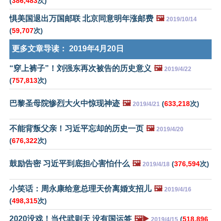
(
386,483
次)
惧美国退出万国邮联 北京同意明年涨邮费
🖼️
2019/10/14
(
59,707
次)
更多文章导读：
2019年4月20日
“穿上裤子”！刘强东再次被告的历史意义
🖼️
2019/4/22
(
757,813
次)
巴黎圣母院惨烈大火中惊现神迹
🖼️
(
633,218
次)
2019/4/21
不能背叛父亲！习近平忘却的历史一页
🖼️
2019/4/20
(
676,322
次)
鼓励告密 习近平到底担心害怕什么
🖼️
(
376,594
次)
2019/4/18
小笑话：周永康给意总理天价离婚支招儿
🖼️
2019/4/16
(
498,315
次)
2020没戏！当代武则天 没有国运签
🖼️▶️
(
518,896
2019/4/15