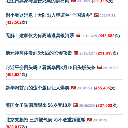
毛生日异象与宣告死期的陨石雨
🖼️
(
281,005
次)
2019/4/4
别小看这消息！大陆出入境证件“全国通办”
🖼️
2019/3/31
(
413,502
次)
无解！这家伙为何高速逃离银河系
🖼️
(
442,882
次)
2019/3/29
他元神离体看到5天后的恐怖攻击
🖼️
(
291,633
次)
2019/3/27
习近平会回头吗？看新华网3月18日头版头条
🖼️
2019/3/26
(
452,934
次)
新华网首页的这个题目让人爆笑
🖼️
(
455,405
次)
2019/3/21
美国女子昏倒后醒来 56岁变18岁
🖼️
(
337,003
次)
2019/3/20
北京支损招 三胖被气病 习不敢重蹈覆辙
🖼️
2019/3/18
(
823,017
次)