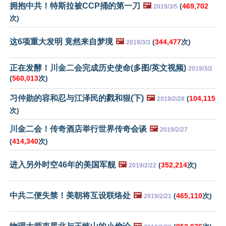
拥抱中共！特斯拉被CCP捅的第一刀
🖼️
(
469,702
2019/3/5
次)
这6项重大发明 竟然来自梦境
🖼️
(
344,477
次)
2019/3/3
正在发酵！川金二会完成历史使命(多图/英文视频)
2019/3/2
(
560,013
次)
习仲勋的容和忍与江泽民的戮和狠(下)
🖼️
(
104,115
2019/2/28
次)
川金二会！传奇酒店举行世界传奇会谈
🖼️
2019/2/27
(
414,340
次)
进入另外时空46年的美国军舰
🖼️
(
352,214
次)
2019/2/22
中共二便失禁！美朝将互设联络处
🖼️
(
465,110
次)
2019/2/21