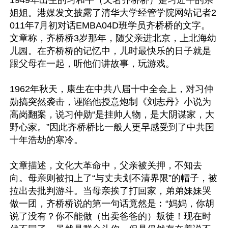
1949年出生的习和平（又名齐桥桥）是习近平的亲
姐姐。港媒发文披露了清华大学经管学院网站记者2
011年7月初对话EMBA04D班学员齐桥桥的文字。
文章称，齐桥桥3岁那年，随父亲进北京，上北海幼
儿园。在齐桥桥的记忆中，儿时最快乐的日子就是
跟父母在一起，听他们讲故事，玩游戏。

1962年秋天，康生在中共八届十中全会上，对习仲
勋搞突然袭击，诬陷他授意炮制《刘志丹》小说为
高岗翻案，说习仲勋“是挂帅人物，是大阴谋家，大
野心家。”因此齐桥桥比一般人更早感受到了中共国
十年浩劫的寒冷。

文章描述，文化大革命中，父亲被关押，不知去
向。母亲则被扣上了“与丈夫划不清界限”的帽子，被
拉出去批判游斗。当母亲挨了打回家，弟弟妹妹哭
做一团，齐桥桥说的第一句话竟然是︰“妈妈，你胡
说了没有？你不能做（出卖爸爸的）叛徒！现在时