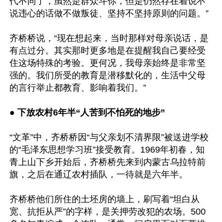
代不同了，虽然是群众斗你，但是仍然存在着说不
说违心的话做不做叛徒、坚持不坚持原则的问题。”

齐桥桥说，“现在想起来，当时那样对母亲说话，是
有点过分。其实那时更多地是在提醒我自己要经受
住这场特殊的考验。更何况，我母亲始终是非常坚
强的。我们所受的教育是潜移默化的，生活中父母
的言行举止都教育、影响着我们。”

●
 下放农村6年半“人苦到不怕死的地步”
“文革”中，齐桥桥因“与父亲划不清界限”被送进学校
的“毛泽东思想学习班”接受教育。1969年初春，知
青上山下乡开始后，齐桥桥先来到内蒙古乌拉特前
旗，之后在通辽农村插队，一待就是六年半。

齐桥桥他们所住的土坯房的墙上，刷写着“坦白从
宽、抗拒从严”的字样，是关押劳改犯的农场。500