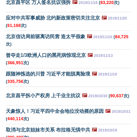
北京昌平区 万人签名抗议强拆
🖼️
(
83,220
次)
2019/11/18
应对中共军事威胁 北约新政策密切关注北京
🖼️
2019/11/20
(
61,168
次)
北京信访局前驱离访民营 造太平假象
🖼️
(
84,725
2019/11/10
次)
曾夺走1/3欧洲人口的黑死病惊现北京
🖼️
2019/11/13
(
366,951
次)
跟随神拣选的川普 习近平才能脱离险境
🖼️
2019/11/10
(
335,756
次)
北京昌平拆小产权房 上千业主抗议
🖼️
(
90,637
次)
2019/10/30
天象惊人！习近平四中全会地位没动摇的原因
🖼️
2019/10/31
(
440,114
次)
取消与北京姐妹市关系 布拉格无惧中共
🖼️
2019/10/19