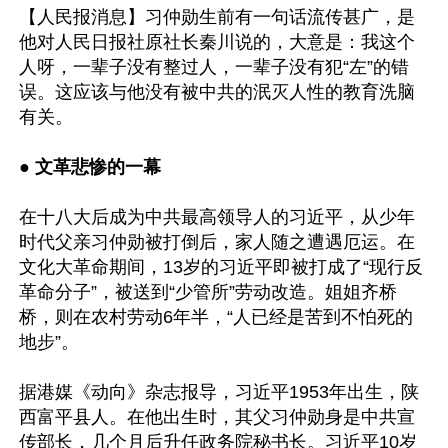
【人民报消息】习仲勋生前有一句话流传甚广，是
他对人民日报社原社长秦川说的，大意是：我这个
人呀，一辈子没有整过人，一辈子没有犯“左”的错
误。这应该与他没有被中共的泯灭人性的教育洗脑
有关。

●
 文革悲惨的一幕
在十八大后成为中共最高领导人的习近平，从少年
时代父亲习仲勋被打倒后，家人随之遭遇厄运。在
文化大革命期间，13岁的习近平即被打成了“现行反
革命分子”，被送到“少管所”劳动改造。姐姐齐桥
桥，则在农村劳动6年半，“人已经是苦到不怕死的
地步”。

据港媒《动向》杂志报导，习近平1953年出生，陕
西富平县人。在他出生时，其父习仲勋身是中共宣
传部长，几个月后升任政务院秘书长。习近平10岁