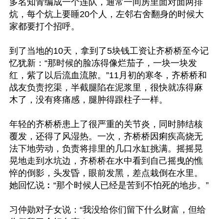
多名知青编成一个连队，通常一间房里面对面两排
炕，每个炕上要睡20个人，左邻右舍翻身的时候大
家都要打个招呼。

到了当地的10天，拿到了5块钱工资让齐桥桥至今记
忆犹新：“那时候的脸冻得像烂茄子，一块一块发
红，紫了以后流血流脓。”11月初的寒冬，齐桥桥和
战友负责挖渠，半截腿陷在泥浆里，很快就冻得麻
木了，没有疼痛感，腿肿得跟柱子一样。

年轻的齐桥桥患上了很严重的关节炎，同时肺结核
覆发，还得了风湿热。一次，齐桥桥因痢疾高烧无
法下地劳动，负责将排里的几口水缸挑满。摇摇晃
晃地走到水坑边，齐桥桥在水中看到自己摇曳的憔
悴的倒影，头发昏，眼前发黑，差点栽倒在水里。
她回忆说︰“那个时候人已经是苦到不怕死的地步。”

习仲勋对子女说：“我没给你们留下什么财富，但给