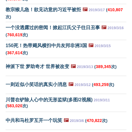
教宗猴儿急！欲见访意的习近平被拒
🖼️
(
410,807
2019/3/17
次)
一个没透露过的密闻！掀起江氏父子往日丑事
🖼️
2019/3/16
(
760,619
次)
150死！热带飓风横扫中共友邦非洲3国
🖼️
2019/3/15
(
367,614
次)
神派下世 梦助奇才 世界被改变
🖼️
(
389,345
次)
2019/3/13
一则近似小笑话的真实小消息
🖼️
(
493,259
次)
2019/3/12
川普在铲除人心中的无形监狱(多图/2视频)
2019/3/11
(
583,020
次)
中共和马杜罗互开一个玩笑
🖼️
(
470,822
次)
2019/3/6