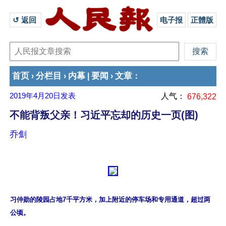
↺ 返回 
电子报
正體版
首页
分栏目
内幕
要闻
文章
›
›
|
›
：
2019年4月20日
发表
人气：
676,322
不能背叛父亲！习近平忘却的历史一页(图)
乔劁
习仲勋的陵园占地7千平方米，加上附近的停车场和专用通道，超过两
公顷。