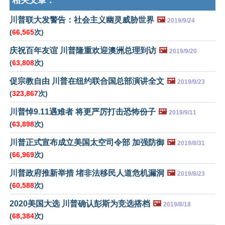
相关文章：
川普联大发警告：社会主义幽灵威胁世界
🖼️
2019/9/24
(
66,565
次)
庆祝百年友谊 川普隆重欢迎澳洲总理到访
🖼️
2019/9/20
(
63,808
次)
促宗教自由 川普在纽约联合国总部演讲全文
🖼️
2019/9/23
(
323,867
次)
川普悼9.11遇难者 将更严厉打击恐怖份子
🖼️
2019/9/11
(
63,898
次)
川普正式宣布成立美国太空司令部 加强防御
🖼️
2019/8/31
(
66,969
次)
川普政府推新举措 堵非法移民人道危机漏洞
🖼️
2019/8/23
(
60,588
次)
2020美国大选 川普确认彭斯为竞选搭档
🖼️
2019/8/18
(
68,384
次)