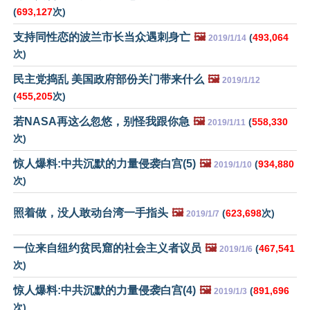
(
693,127
次)
支持同性恋的波兰市长当众遇刺身亡
🖼️
(
493,064
2019/1/14
次)
民主党捣乱 美国政府部份关门带来什么
🖼️
2019/1/12
(
455,205
次)
若NASA再这么忽悠，别怪我跟你急
🖼️
(
558,330
2019/1/11
次)
惊人爆料:中共沉默的力量侵袭白宫(5)
🖼️
(
934,880
2019/1/10
次)
照着做，没人敢动台湾一手指头
🖼️
(
623,698
次)
2019/1/7
一位来自纽约贫民窟的社会主义者议员
🖼️
(
467,541
2019/1/6
次)
惊人爆料:中共沉默的力量侵袭白宫(4)
🖼️
(
891,696
2019/1/3
次)