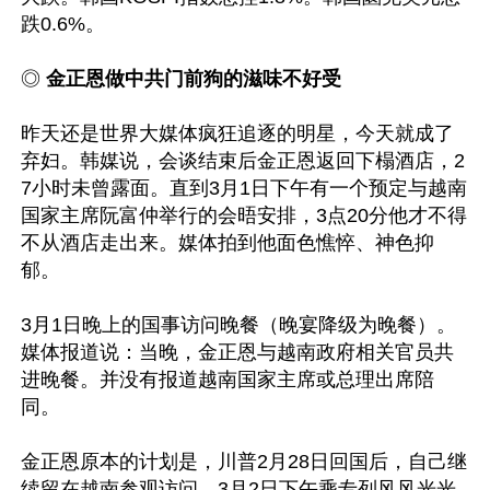
跌0.6%。

◎
 金正恩做中共门前狗的滋味不好受
昨天还是世界大媒体疯狂追逐的明星，今天就成了
弃妇。韩媒说，会谈结束后金正恩返回下榻酒店，2
7小时未曾露面。直到3月1日下午有一个预定与越南
国家主席阮富仲举行的会晤安排，3点20分他才不得
不从酒店走出来。媒体拍到他面色憔悴、神色抑
郁。

3月1日晚上的国事访问晚餐（晚宴降级为晚餐）。
媒体报道说：当晚，金正恩与越南政府相关官员共
进晚餐。并没有报道越南国家主席或总理出席陪
同。

金正恩原本的计划是，川普2月28日回国后，自己继
续留在越南参观访问，3月2日下午乘专列风风光光