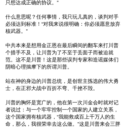
只想达成正确的协议。”

什么意思呢？任何事情，我只玩儿真的，谈判对手
必须达到标准！“对我来说很明确：你必须愿意放弃
核武器。”

中共本来是想用金正恩在最后瞬间的翻车来打川普
个措手不及，让川普为了不至于丢面子而被迫就
范。这不是川普！这是那些误判专家和造谣媒体们
阴暗心理揣摩下的所谓川普。

站在神的身边的川普总统，是创世主拣选的伟大勇
士，在正邪大战中百折不弯、千挫不毁。

川普的胸怀是宽广的，他在第一次川金会时就对记
者说过：与一个牢牢控制一个国家的人建立关系，
这个国家拥有核武器，“我能救成百上千万人的生
命，那么，我很荣幸去这么做。”这是川普来会三胖