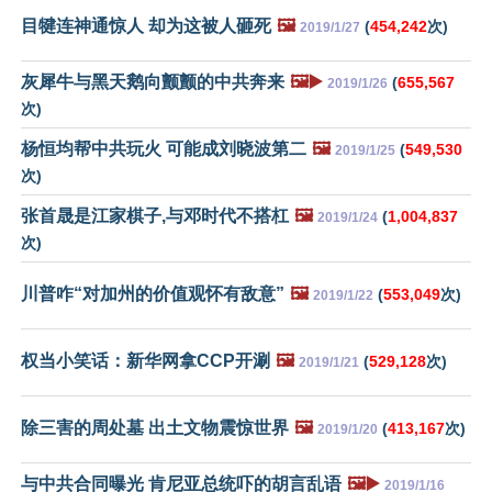
目犍连神通惊人 却为这被人砸死
🖼️
(
454,242
次)
2019/1/27
灰犀牛与黑天鹅向颤颤的中共奔来
🖼️▶️
(
655,567
2019/1/26
次)
杨恒均帮中共玩火 可能成刘晓波第二
🖼️
(
549,530
2019/1/25
次)
张首晟是江家棋子,与邓时代不搭杠
🖼️
(
1,004,837
2019/1/24
次)
川普咋“对加州的价值观怀有敌意”
🖼️
(
553,049
次)
2019/1/22
权当小笑话：新华网拿CCP开涮
🖼️
(
529,128
次)
2019/1/21
除三害的周处墓 出土文物震惊世界
🖼️
(
413,167
次)
2019/1/20
与中共合同曝光 肯尼亚总统吓的胡言乱语
🖼️▶️
2019/1/16