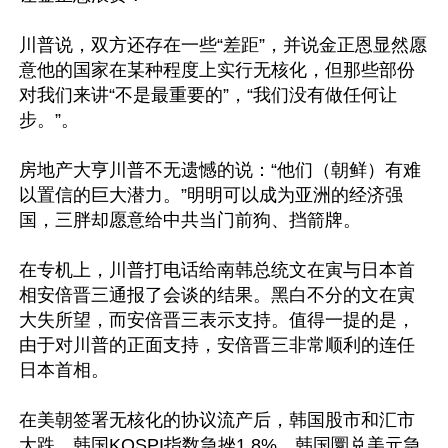
川普说，双方还存在一些“差距”，并说金正恩显然愿
意他的国家在某种程度上实行无核化，但那些部份
对我们来讲“不是最重要的”，“我们没有做任何让
步。”。

房地产大亨川普不无遗憾的说：“他们（朝鲜）有难
以置信的巨大潜力。”明明可以成为亚洲的经济强
国，三胖却愿意给中共当门前狗、挡箭牌。

在专机上，川普打电话给南韩总统文在寅与日本首
相安倍晋三通报了会谈的结果。黑白不分的文在寅
大失所望，而安倍晋三表示支持。值得一提的是，
由于对川普的正面支持，安倍晋三非常顺利的连任
日本首相。

在美朝签署无核化的协议流产后，韩国股市和汇市
大跌。韩国KOSPI指数急挫1.8%。韩国圜兑美元急