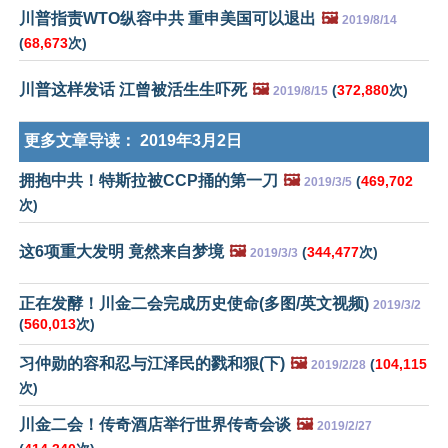
川普指责WTO纵容中共 重申美国可以退出
🖼️
2019/8/14
(
68,673
次)
川普这样发话 江曾被活生生吓死
🖼️
(
372,880
次)
2019/8/15
更多文章导读：
2019年3月2日
拥抱中共！特斯拉被CCP捅的第一刀
🖼️
(
469,702
2019/3/5
次)
这6项重大发明 竟然来自梦境
🖼️
(
344,477
次)
2019/3/3
正在发酵！川金二会完成历史使命(多图/英文视频)
2019/3/2
(
560,013
次)
习仲勋的容和忍与江泽民的戮和狠(下)
🖼️
(
104,115
2019/2/28
次)
川金二会！传奇酒店举行世界传奇会谈
🖼️
2019/2/27