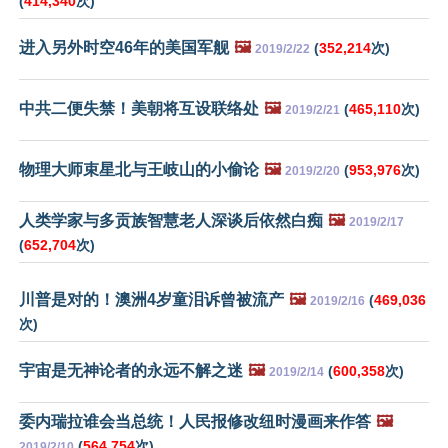
(
414,340
次)
进入另外时空46年的美国军舰
🖼️
(
352,214
次)
2019/2/22
中共二便失禁！美朝将互设联络处
🖼️
(
465,110
次)
2019/2/21
物理大师束星北与王岐山的小偷论
🖼️
(
953,976
次)
2019/2/20
人类学家与多贡族智慧老人深谈后依然白痴
🖼️
2019/2/17
(
652,704
次)
川普是对的！澳洲4岁童泪诉曾被流产
🖼️
(
469,036
2019/2/16
次)
宇宙是无神论者的永远不解之迷
🖼️
(
600,358
次)
2019/2/14
委内瑞拉谁会当总统！人民报修改纽时漫画来作答
🖼️
(
564,754
次)
2019/2/10