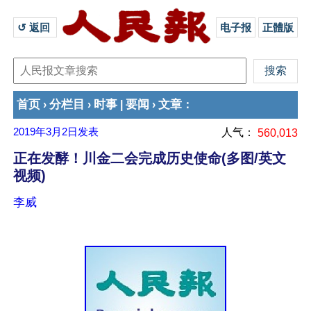
↺ 返回 
电子报
正體版
首页
分栏目
时事
要闻
文章
›
›
|
›
：
2019年3月2日
发表
人气：
560,013
正在发酵！川金二会完成历史使命(多图/英文
视频)
李威