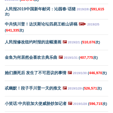
人民报2019中国新年献词：沁园春·话猪
(
591,615
2019/2/8
次)
中共惧川普！达沃斯论坛四易王岐山讲稿
🖼️▶️
2019/2/5
(
641,335
次)
人民报修改纽约时报的这幅漫画
🖼️
(
510,076
次)
2019/2/1
金鱼为何居然会喜欢古典乐曲
🖼️
(
407,775
次)
2019/1/31
她们濒死后 发生了不可思议的事情
🖼️
(
446,970
次)
2019/1/30
忒幽默！段子手川普一天的推文
🖼️
(
526,571
次)
2019/1/29
小笑话:中共驻加大使威胁炒加记者
🖼️
(
596,715
次)
2019/1/28