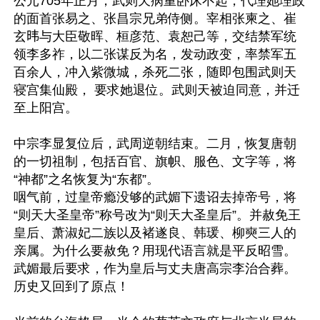
公元705年正月，武则天病重卧床不起，代理她理政
的面首张易之、张昌宗兄弟侍侧。宰相张柬之、崔
玄𬀩与大臣敬晖、桓彦范、袁恕己等，交结禁军统
领李多祚，以二张谋反为名，发动政变，率禁军五
百余人，冲入紫微城，杀死二张，随即包围武则天
寝宫集仙殿， 要求她退位。武则天被迫同意，并迁
至上阳宫。

中宗李显复位后，武周逆朝结束。二月，恢复唐朝
的一切祖制，包括百官、旗帜、服色、文字等，将
“神都”之名恢复为“东都”。

咽气前，过皇帝瘾没够的武媚下遗诏去掉帝号，将
“则天大圣皇帝”称号改为“则天大圣皇后”。并赦免王
皇后、萧淑妃二族以及褚遂良、韩瑗、柳奭三人的
亲属。为什么要赦免？用现代语言就是平反昭雪。
武媚最后要求，作为皇后与丈夫唐高宗李治合葬。
历史又回到了原点！
