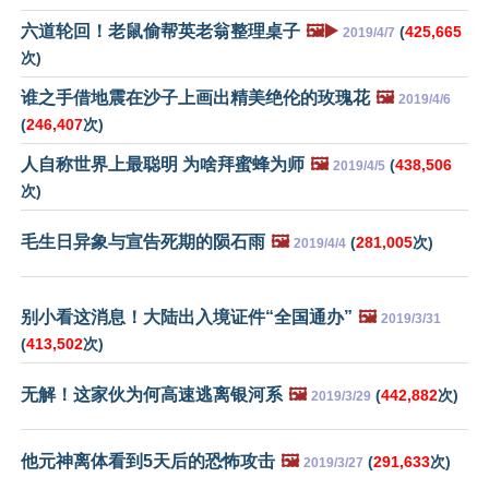
六道轮回！老鼠偷帮英老翁整理桌子
🖼️▶️
(
425,665
2019/4/7
次)
谁之手借地震在沙子上画出精美绝伦的玫瑰花
🖼️
2019/4/6
(
246,407
次)
人自称世界上最聪明 为啥拜蜜蜂为师
🖼️
(
438,506
2019/4/5
次)
毛生日异象与宣告死期的陨石雨
🖼️
(
281,005
次)
2019/4/4
别小看这消息！大陆出入境证件“全国通办”
🖼️
2019/3/31
(
413,502
次)
无解！这家伙为何高速逃离银河系
🖼️
(
442,882
次)
2019/3/29
他元神离体看到5天后的恐怖攻击
🖼️
(
291,633
次)
2019/3/27