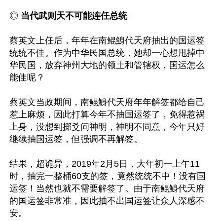
◎
 当代武则天不可能连任总统
蔡英文上任后，年年在南鲲鯓代天府抽出的国运签
统统不佳。作为中华民国总统，她却一心想甩掉中
华民国，放弃神州大地的领土和管辖权，国运怎么
能佳呢？

蔡英文当政期间，南鲲鯓代天府年年解签都给自己
惹上麻烦，因此打算今年不抽国运签了，免得惹祸
上身，没想到掷爻问神明，神明不同意，今年只好
继续抽国运签，但强调不再解签。

结果，超诡异，2019年2月5日，大年初一上午11
时，抽完一整桶60支的签，竟然统统不中！没有国
运签！当然也就不需要解签了。由于南鲲鯓代天府
的国运签非常准，因此抽不出国运签让众人深感不
安。
