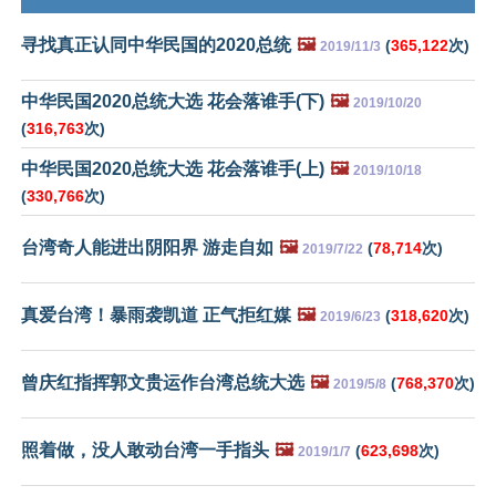
寻找真正认同中华民国的2020总统
🖼️
(
365,122
次)
2019/11/3
中华民国2020总统大选 花会落谁手(下)
🖼️
2019/10/20
(
316,763
次)
中华民国2020总统大选 花会落谁手(上)
🖼️
2019/10/18
(
330,766
次)
台湾奇人能进出阴阳界 游走自如
🖼️
(
78,714
次)
2019/7/22
真爱台湾！暴雨袭凯道 正气拒红媒
🖼️
(
318,620
次)
2019/6/23
曾庆红指挥郭文贵运作台湾总统大选
🖼️
(
768,370
次)
2019/5/8
照着做，没人敢动台湾一手指头
🖼️
(
623,698
次)
2019/1/7