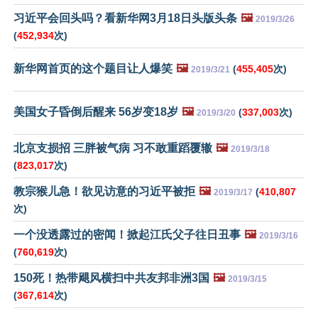
习近平会回头吗？看新华网3月18日头版头条
🖼️
2019/3/26
(
452,934
次)
新华网首页的这个题目让人爆笑
🖼️
(
455,405
次)
2019/3/21
美国女子昏倒后醒来 56岁变18岁
🖼️
(
337,003
次)
2019/3/20
北京支损招 三胖被气病 习不敢重蹈覆辙
🖼️
2019/3/18
(
823,017
次)
教宗猴儿急！欲见访意的习近平被拒
🖼️
(
410,807
2019/3/17
次)
一个没透露过的密闻！掀起江氏父子往日丑事
🖼️
2019/3/16
(
760,619
次)
150死！热带飓风横扫中共友邦非洲3国
🖼️
2019/3/15
(
367,614
次)