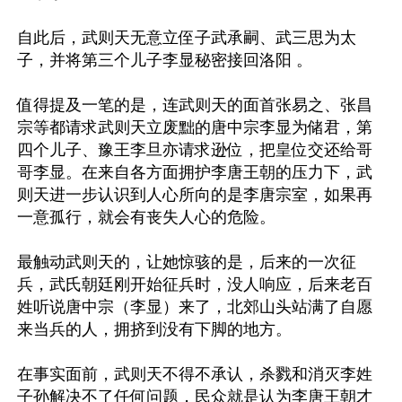
自此后，武则天无意立侄子武承嗣、武三思为太
子，并将第三个儿子李显秘密接回洛阳 。

值得提及一笔的是，连武则天的面首张易之、张昌
宗等都请求武则天立废黜的唐中宗李显为储君，第
四个儿子、豫王李旦亦请求逊位，把皇位交还给哥
哥李显。在来自各方面拥护李唐王朝的压力下，武
则天进一步认识到人心所向的是李唐宗室，如果再
一意孤行，就会有丧失人心的危险。

最触动武则天的，让她惊骇的是，后来的一次征
兵，武氏朝廷刚开始征兵时，没人响应，后来老百
姓听说唐中宗（李显）来了，北郊山头站满了自愿
来当兵的人，拥挤到没有下脚的地方。

在事实面前，武则天不得不承认，杀戮和消灭李姓
子孙解决不了任何问题，民众就是认为李唐王朝才