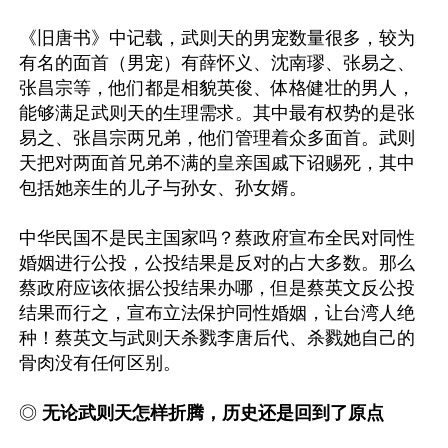
《旧唐书》中记载，武则天的男宠数量很多，较为
有名的面首（男宠）有薛怀义、沈南璆、张易之、
张昌宗等，他们都是相貌英俊、体格健壮的男人，
能够满足武则天的生理需求。其中最有权势的是张
易之、张昌宗两兄弟，他们管理着众多面首。武则
天把对两面首兄弟不满的皇亲国戚下诏赐死，其中
包括她亲生的儿子与孙女、孙女婿。

中华民国不是民主国家吗？蔡政府宣布全民对同性
婚姻进行公投，公投结果是反对的占大多数。那么
蔡政府应该依据公投结果办哪，但是蔡英文反公投
结果而行之，宣布立法保护同性婚姻，让台湾人绝
种！蔡英文与武则天杀戮李唐后代、杀戮她自己的
骨肉没有任何区别。

◎
 无论武则天怎样折腾，历史还是回到了原点