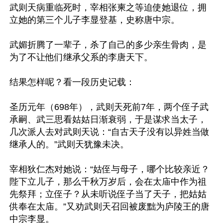
武则天病重临死时，宰相张柬之等迫使她退位，拥
立她的第三个儿子李显登基，史称唐中宗。

武媚折腾了一辈子，杀了自己的多少亲生骨肉，是
为了不让他们继承父系的李唐天下。

结果怎样呢？看一段历史记载：

圣历元年（698年），武则天死前7年，两个侄子武
承嗣、武三思看姑姑日渐衰弱，于是谋求当太子，
几次派人去对武则天说：“自古天子没有以异姓当做
继承人的。”武则天犹豫未决。

宰相狄仁杰对她说：“姑侄与母子，哪个比较亲近？
陛下立儿子，那么千秋万岁后，会在太庙中作为祖
先祭拜；立侄子？从未听说侄子当了天子，把姑姑
供奉在太庙。”又劝武则天召回被废黜为庐陵王的唐
中宗李显。
