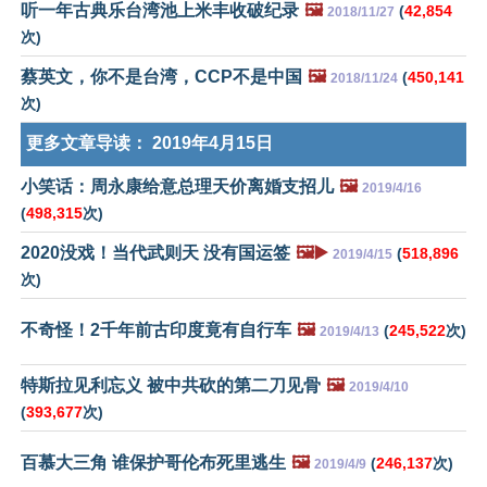
听一年古典乐台湾池上米丰收破纪录
🖼️
(
42,854
2018/11/27
次)
蔡英文，你不是台湾，CCP不是中国
🖼️
(
450,141
2018/11/24
次)
更多文章导读：
2019年4月15日
小笑话：周永康给意总理天价离婚支招儿
🖼️
2019/4/16
(
498,315
次)
2020没戏！当代武则天 没有国运签
🖼️▶️
(
518,896
2019/4/15
次)
不奇怪！2千年前古印度竟有自行车
🖼️
(
245,522
次)
2019/4/13
特斯拉见利忘义 被中共砍的第二刀见骨
🖼️
2019/4/10
(
393,677
次)
百慕大三角 谁保护哥伦布死里逃生
🖼️
(
246,137
次)
2019/4/9