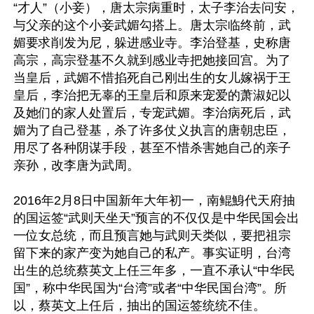
“才人”（小妾），唐太宗病重时，太子李治去问安，
与父亲的这个小妾武媚勾搭上。唐太宗临终前，武
媚要求削发为尼，躲进感业寺。李治登基，史称唐
高宗，高宗登基不久就到感业寺把她接回宫。为了
当皇后，武媚不惜掐死自己刚出生的女儿嫁祸于王
皇后，李治把无辜的王皇后和原来宠爱的萧淑妃以
及她们的家人处置后，专宠武媚。李治病死后，武
媚为了自己登基，杀了许多仗义执言的唐朝忠臣，
用尽了各种阴谋手段，甚至不惜杀害她自己的亲子
亲孙，改李唐为武周。

2016年2月8日中国新年大年初一，南鲲鯓代天府抽
的国运签“武则天坐天”预言的不仅仅是中华民国会出
一位女总统，而且预言她与武则天类似，要把祖宗
留下来的家产变为她自己的私产。事实证明，台湾
出生的总统蔡英文上任三年多，一直不承认“中华民
国”，称中华民国为“台湾”或者“中华民国台湾”。所
以，蔡英文上任后，抽出的国运签统统不佳。
