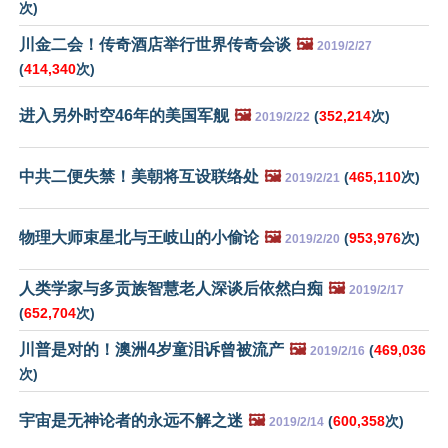
次)
川金二会！传奇酒店举行世界传奇会谈
🖼️
2019/2/27
(
414,340
次)
进入另外时空46年的美国军舰
🖼️
(
352,214
次)
2019/2/22
中共二便失禁！美朝将互设联络处
🖼️
(
465,110
次)
2019/2/21
物理大师束星北与王岐山的小偷论
🖼️
(
953,976
次)
2019/2/20
人类学家与多贡族智慧老人深谈后依然白痴
🖼️
2019/2/17
(
652,704
次)
川普是对的！澳洲4岁童泪诉曾被流产
🖼️
(
469,036
2019/2/16
次)
宇宙是无神论者的永远不解之迷
🖼️
(
600,358
次)
2019/2/14