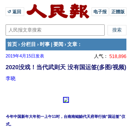
↺ 返回 
电子报
正體版
首页
分栏目
时事
要闻
文章
›
›
|
›
：
2019年4月15日
发表
人气：
518,896
2020没戏！当代武则天 没有国运签(多图/视频)
李晓
今年中国新年大年初一上午11时，台南南鲲鯓代天府举行抽“国运签”仪
式。