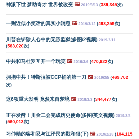
神派下世 梦助奇才 世界被改变
🖼️
(
389,345
次)
2019/3/13
一则近似小笑话的真实小消息
🖼️
(
493,259
次)
2019/3/12
川普在铲除人心中的无形监狱(多图/2视频)
2019/3/11
(
583,020
次)
中共和马杜罗互开一个玩笑
🖼️
(
470,822
次)
2019/3/6
拥抱中共！特斯拉被CCP捅的第一刀
🖼️
(
469,702
2019/3/5
次)
这6项重大发明 竟然来自梦境
🖼️
(
344,477
次)
2019/3/3
正在发酵！川金二会完成历史使命(多图/英文视频)
2019/3/2
(
560,013
次)
习仲勋的容和忍与江泽民的戮和狠(下)
🖼️
(
104,115
2019/2/28