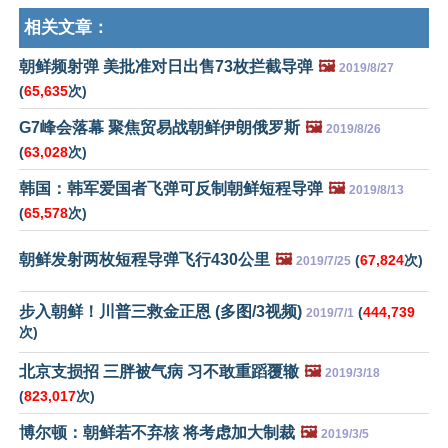
相关文章：
朝鲜频射弹 美批准对日出售73枚拦截导弹
🖼️
2019/8/27
(
65,635
次)
G7峰会落幕 聚焦贸易战朝鲜伊朗俄罗斯
🖼️
2019/8/26
(
63,028
次)
韩国：韩军爱国者飞弹可反制朝鲜短程导弹
🖼️
2019/8/13
(
65,578
次)
朝鲜发射两枚短程导弹飞行430公里
🖼️
(
67,824
次)
2019/7/25
步入朝鲜！川普三救金正恩 (多图/3视频)
(
444,739
2019/7/1
次)
北京支损招 三胖被气病 习不敢重蹈覆辙
🖼️
2019/3/18
(
823,017
次)
博尔顿：朝鲜若不弃核 将考虑加大制裁
🖼️
2019/3/5