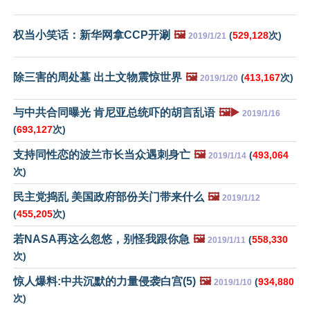
权当小笑话：新华网拿CCP开涮
🖼️
(
529,128
次)
2019/1/21
除三害的周处墓 出土文物震惊世界
🖼️
(
413,167
次)
2019/1/20
与中共合同曝光 肯尼亚总统吓的胡言乱语
🖼️▶️
2019/1/16
(
693,127
次)
支持同性恋的波兰市长当众遇刺身亡
🖼️
(
493,064
2019/1/14
次)
民主党捣乱 美国政府部份关门带来什么
🖼️
2019/1/12
(
455,205
次)
若NASA再这么忽悠，别怪我跟你急
🖼️
(
558,330
2019/1/11
次)
惊人爆料:中共沉默的力量侵袭白宫(5)
🖼️
(
934,880
2019/1/10
次)