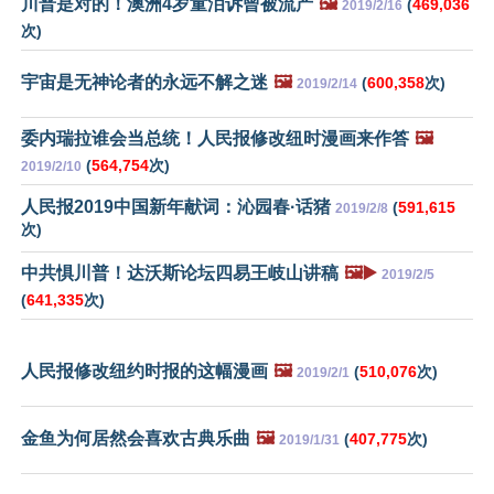
川普是对的！澳洲4岁童泪诉曾被流产
🖼️
(
469,036
2019/2/16
次)
宇宙是无神论者的永远不解之迷
🖼️
(
600,358
次)
2019/2/14
委内瑞拉谁会当总统！人民报修改纽时漫画来作答
🖼️
(
564,754
次)
2019/2/10
人民报2019中国新年献词：沁园春·话猪
(
591,615
2019/2/8
次)
中共惧川普！达沃斯论坛四易王岐山讲稿
🖼️▶️
2019/2/5
(
641,335
次)
人民报修改纽约时报的这幅漫画
🖼️
(
510,076
次)
2019/2/1
金鱼为何居然会喜欢古典乐曲
🖼️
(
407,775
次)
2019/1/31