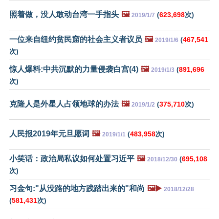
照着做，没人敢动台湾一手指头
🖼️
(
623,698
次)
2019/1/7
一位来自纽约贫民窟的社会主义者议员
🖼️
(
467,541
2019/1/6
次)
惊人爆料:中共沉默的力量侵袭白宫(4)
🖼️
(
891,696
2019/1/3
次)
克隆人是外星人占领地球的办法
🖼️
(
375,710
次)
2019/1/2
人民报2019年元旦愿词
🖼️
(
483,958
次)
2019/1/1
小笑话：政治局私议如何处置习近平
🖼️
(
695,108
2018/12/30
次)
习金句:"从没路的地方践踏出来的"和尚
🖼️▶️
2018/12/28
(
581,431
次)