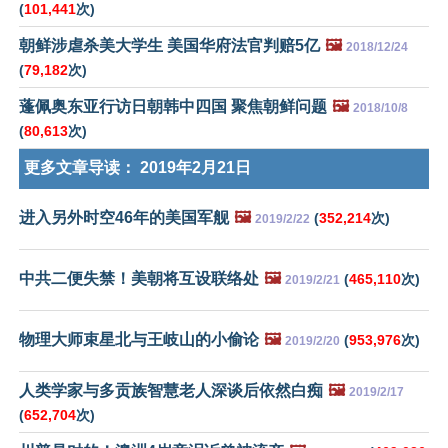
(
101,441
次)
朝鲜涉虐杀美大学生 美国华府法官判赔5亿
🖼️
2018/12/24
(
79,182
次)
蓬佩奥东亚行访日朝韩中四国 聚焦朝鲜问题
🖼️
2018/10/8
(
80,613
次)
更多文章导读：
2019年2月21日
进入另外时空46年的美国军舰
🖼️
(
352,214
次)
2019/2/22
中共二便失禁！美朝将互设联络处
🖼️
(
465,110
次)
2019/2/21
物理大师束星北与王岐山的小偷论
🖼️
(
953,976
次)
2019/2/20
人类学家与多贡族智慧老人深谈后依然白痴
🖼️
2019/2/17
(
652,704
次)