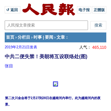
↺ 返回 
电子报
正體版
首页
分栏目
时事
要闻
文章
›
›
|
›
：
2019年2月21日
发表
人气：
465,110
中共二便失禁！美朝将互设联络处(图)
张目
第二次川金会将于2月27到28日在越南河内举行。此为越南河内的夜
景。