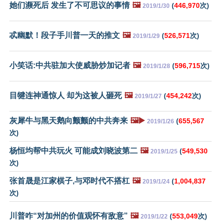
她们濒死后 发生了不可思议的事情
🖼️
(
446,970
次)
2019/1/30
忒幽默！段子手川普一天的推文
🖼️
(
526,571
次)
2019/1/29
小笑话:中共驻加大使威胁炒加记者
🖼️
(
596,715
次)
2019/1/28
目犍连神通惊人 却为这被人砸死
🖼️
(
454,242
次)
2019/1/27
灰犀牛与黑天鹅向颤颤的中共奔来
🖼️▶️
(
655,567
2019/1/26
次)
杨恒均帮中共玩火 可能成刘晓波第二
🖼️
(
549,530
2019/1/25
次)
张首晟是江家棋子,与邓时代不搭杠
🖼️
(
1,004,837
2019/1/24
次)
川普咋“对加州的价值观怀有敌意”
🖼️
(
553,049
次)
2019/1/22