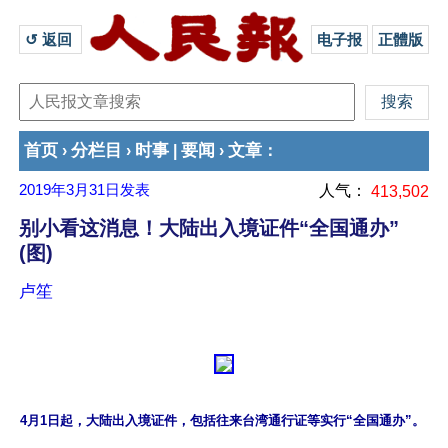
↺ 返回 
电子报
正體版
首页
分栏目
时事
要闻
文章
›
›
|
›
：
2019年3月31日
发表
人气：
413,502
别小看这消息！大陆出入境证件“全国通办”
(图)
卢笙
4月1日起，大陆出入境证件，包括往来台湾通行证等实行“全国通办”。