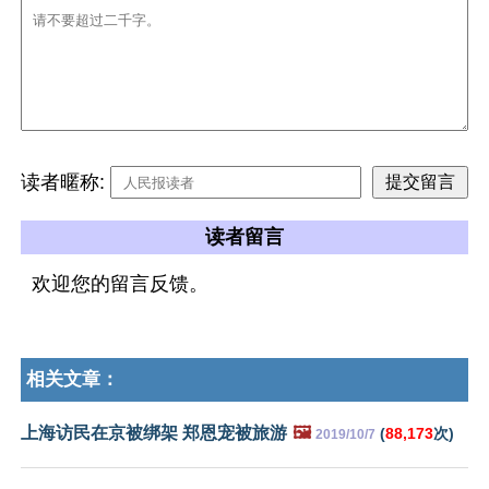
读者暱称:
读者留言
欢迎您的留言反馈。
相关文章：
上海访民在京被绑架 郑恩宠被旅游
🖼️
(
88,173
次)
2019/10/7