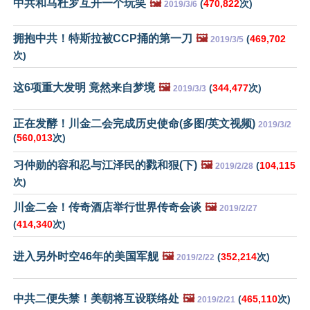
中共和马杜罗互开一个玩笑
🖼️
(
470,822
次)
2019/3/6
拥抱中共！特斯拉被CCP捅的第一刀
🖼️
(
469,702
2019/3/5
次)
这6项重大发明 竟然来自梦境
🖼️
(
344,477
次)
2019/3/3
正在发酵！川金二会完成历史使命(多图/英文视频)
2019/3/2
(
560,013
次)
习仲勋的容和忍与江泽民的戮和狠(下)
🖼️
(
104,115
2019/2/28
次)
川金二会！传奇酒店举行世界传奇会谈
🖼️
2019/2/27
(
414,340
次)
进入另外时空46年的美国军舰
🖼️
(
352,214
次)
2019/2/22
中共二便失禁！美朝将互设联络处
🖼️
(
465,110
次)
2019/2/21