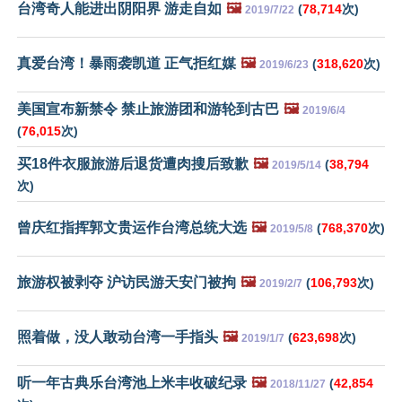
台湾奇人能进出阴阳界 游走自如
🖼️
(
78,714
次)
2019/7/22
真爱台湾！暴雨袭凯道 正气拒红媒
🖼️
(
318,620
次)
2019/6/23
美国宣布新禁令 禁止旅游团和游轮到古巴
🖼️
2019/6/4
(
76,015
次)
买18件衣服旅游后退货遭肉搜后致歉
🖼️
(
38,794
2019/5/14
次)
曾庆红指挥郭文贵运作台湾总统大选
🖼️
(
768,370
次)
2019/5/8
旅游权被剥夺 沪访民游天安门被拘
🖼️
(
106,793
次)
2019/2/7
照着做，没人敢动台湾一手指头
🖼️
(
623,698
次)
2019/1/7
听一年古典乐台湾池上米丰收破纪录
🖼️
(
42,854
2018/11/27