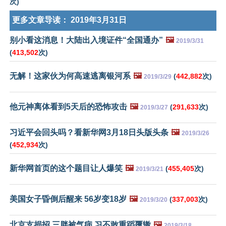
次)
更多文章导读：
2019年3月31日
别小看这消息！大陆出入境证件“全国通办”
🖼️
2019/3/31
(
413,502
次)
无解！这家伙为何高速逃离银河系
🖼️
(
442,882
次)
2019/3/29
他元神离体看到5天后的恐怖攻击
🖼️
(
291,633
次)
2019/3/27
习近平会回头吗？看新华网3月18日头版头条
🖼️
2019/3/26
(
452,934
次)
新华网首页的这个题目让人爆笑
🖼️
(
455,405
次)
2019/3/21
美国女子昏倒后醒来 56岁变18岁
🖼️
(
337,003
次)
2019/3/20
北京支损招 三胖被气病 习不敢重蹈覆辙
🖼️
2019/3/18