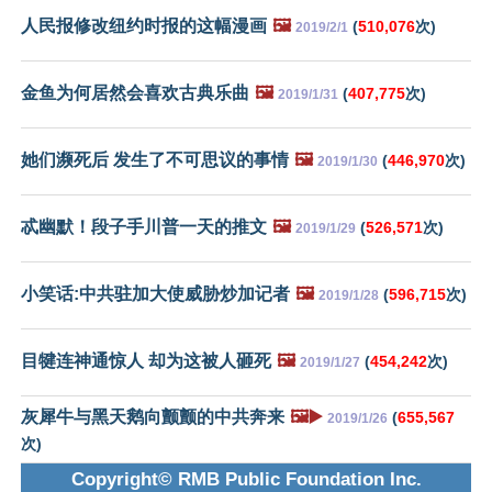
人民报修改纽约时报的这幅漫画
🖼️
(
510,076
次)
2019/2/1
金鱼为何居然会喜欢古典乐曲
🖼️
(
407,775
次)
2019/1/31
她们濒死后 发生了不可思议的事情
🖼️
(
446,970
次)
2019/1/30
忒幽默！段子手川普一天的推文
🖼️
(
526,571
次)
2019/1/29
小笑话:中共驻加大使威胁炒加记者
🖼️
(
596,715
次)
2019/1/28
目犍连神通惊人 却为这被人砸死
🖼️
(
454,242
次)
2019/1/27
灰犀牛与黑天鹅向颤颤的中共奔来
🖼️▶️
(
655,567
2019/1/26
次)
Copyright© RMB Public Foundation Inc.