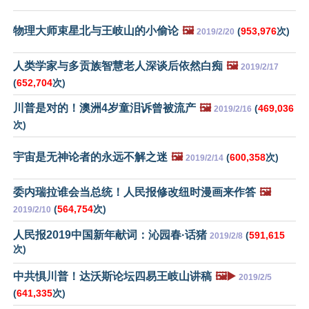
物理大师束星北与王岐山的小偷论
🖼️
(
953,976
次)
2019/2/20
人类学家与多贡族智慧老人深谈后依然白痴
🖼️
2019/2/17
(
652,704
次)
川普是对的！澳洲4岁童泪诉曾被流产
🖼️
(
469,036
2019/2/16
次)
宇宙是无神论者的永远不解之迷
🖼️
(
600,358
次)
2019/2/14
委内瑞拉谁会当总统！人民报修改纽时漫画来作答
🖼️
(
564,754
次)
2019/2/10
人民报2019中国新年献词：沁园春·话猪
(
591,615
2019/2/8
次)
中共惧川普！达沃斯论坛四易王岐山讲稿
🖼️▶️
2019/2/5
(
641,335
次)