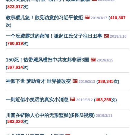
(
823,017
次)
教宗猴儿急！欲见访意的习近平被拒
🖼️
(
410,807
2019/3/17
次)
一个没透露过的密闻！掀起江氏父子往日丑事
🖼️
2019/3/16
(
760,619
次)
150死！热带飓风横扫中共友邦非洲3国
🖼️
2019/3/15
(
367,614
次)
神派下世 梦助奇才 世界被改变
🖼️
(
389,345
次)
2019/3/13
一则近似小笑话的真实小消息
🖼️
(
493,259
次)
2019/3/12
川普在铲除人心中的无形监狱(多图/2视频)
2019/3/11
(
583,020
次)