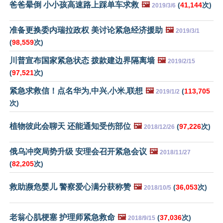
爸爸晕倒 小小孩高速路上踩单车求救
🖼️
(
41,144
次)
2019/3/6
准备更换委内瑞拉政权 美讨论紧急经济援助
🖼️
2019/3/1
(
98,559
次)
川普宣布国家紧急状态 拨款建边界隔离墙
🖼️
2019/2/15
(
97,521
次)
紧急求救信！点名华为,中兴,小米,联想
🖼️
(
113,705
2019/1/2
次)
植物彼此会聊天 还能通知受伤部位
🖼️
(
97,226
次)
2018/12/26
俄乌冲突局势升级 安理会召开紧急会议
🖼️
2018/11/27
(
82,205
次)
救助濒危婴儿 警察爱心满分获称赞
🖼️
(
36,053
次)
2018/10/5
老翁心肌梗塞 护理师紧急救命
🖼️
(
37,036
次)
2018/9/15