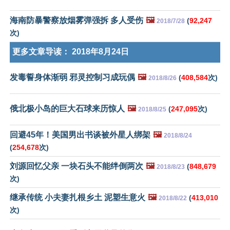
海南防暴警察放烟雾弹强拆 多人受伤
🖼️
(
92,247
2018/7/28
次)
更多文章导读：
2018年8月24日
发毒誓身体渐弱 邪灵控制习成玩偶
🖼️
(
408,584
次)
2018/8/26
俄北极小岛的巨大石球来历惊人
🖼️
(
247,095
次)
2018/8/25
回避45年！美国男出书谈被外星人绑架
🖼️
2018/8/24
(
254,678
次)
刘源回忆父亲 一块石头不能绊倒两次
🖼️
(
848,679
2018/8/23
次)
继承传统 小夫妻扎根乡土 泥塑生意火
🖼️
(
413,010
2018/8/22
次)