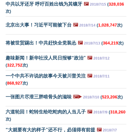
中共以牙还牙 呼吁百姓出钱为其镶牙
🖼️
(
328,036
2018/7/15
次)
北京出大事！习近平可能被下台
🖼️
(
1,028,747
次)
2018/7/14
将被世贸踢出！中共赶快全党装怂
🖼️
(
364,219
次)
2018/7/13
趣味新闻！新华社没人民日报够“政治”
🖼️
2018/7/12
(
322,752
次)
一个中共不许说的故事今天被川普关注
🖼️
2018/7/11
(
868,927
次)
一张图片尽泄三胖啃骨头的滋味
🖼️▶️
(
523,206
次)
2018/7/10
六道轮回！蛇转生给吃蛇肉的人当儿子
🖼️
(
318,260
2018/7/9
次)
“大就要有大的样子”还不行，必须得有前提
🖼️
2018/7/7