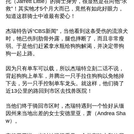
托（Jarrett Little）的骑士身旁，很显然是在向他“求
救”！其实牠才5个月大而已，竟然有如此好眼力，
知道这群骑士中谁最有爱心！

杰瑞特告诉“CBS新闻”，当他看到这条受伤的流浪犬
时，牠已伤到肋骨外露，腿也摔断了，而且非常瘦
弱。于是他们赶紧拿水瓶给狗狗解渴，并决定带狗
狗一起上路。

因为只有单车可以载，所以杰瑞特立刻二话不说，
背起狗狗上单车，并腾出一只手拉住狗狗以免牠掉
下去，另一只手控制单车龙头。就这样，他们骑了
近13公里的路回到市区去找兽医院！

当他们终于骑回市区时，杰瑞特遇到一个恰好从缅
因州来当地出差的女士安德里亚．萧（Andrea Sha
w）。
