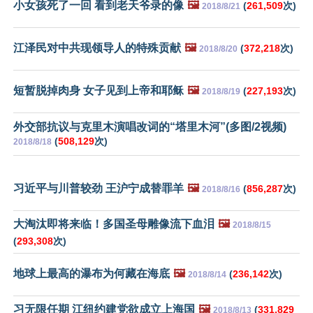
小女孩死了一回 看到老天爷录的像
🖼️
(
261,509
次)
2018/8/21
江泽民对中共现领导人的特殊贡献
🖼️
(
372,218
次)
2018/8/20
短暂脱掉肉身 女子见到上帝和耶稣
🖼️
(
227,193
次)
2018/8/19
外交部抗议与克里木演唱改词的“塔里木河”(多图/2视频)
(
508,129
次)
2018/8/18
习近平与川普较劲 王沪宁成替罪羊
🖼️
(
856,287
次)
2018/8/16
大淘汰即将来临！多国圣母雕像流下血泪
🖼️
2018/8/15
(
293,308
次)
地球上最高的瀑布为何藏在海底
🖼️
(
236,142
次)
2018/8/14
习无限任期 江纽约建党欲成立上海国
🖼️
(
331,829
2018/8/13