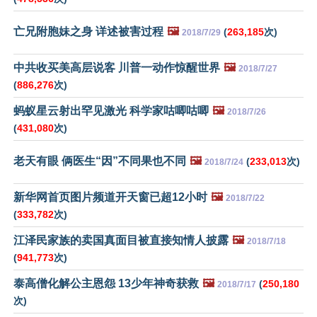
亡兄附胞妹之身 详述被害过程
🖼️
(
263,185
次)
2018/7/29
中共收买美高层说客 川普一动作惊醒世界
🖼️
2018/7/27
(
886,276
次)
蚂蚁星云射出罕见激光 科学家咕唧咕唧
🖼️
2018/7/26
(
431,080
次)
老天有眼 俩医生“因”不同果也不同
🖼️
(
233,013
次)
2018/7/24
新华网首页图片频道开天窗已超12小时
🖼️
2018/7/22
(
333,782
次)
江泽民家族的卖国真面目被直接知情人披露
🖼️
2018/7/18
(
941,773
次)
泰高僧化解公主恩怨 13少年神奇获救
🖼️
(
250,180
2018/7/17
次)