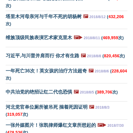
次)
塔里木河母亲河与千年不死的胡杨树
🖼️
(
432,206
2018/8/12
次)
维族顶级民族表演艺术家克里木
🖼️▶️
(
469,959
次)
2018/8/11
习近平,与川普并肩而行 你才有生路
🖼️
(
820,456
次)
2018/8/8
一年死亡36次！英女孩的治疗方法超奇
🖼️
(
228,604
2018/8/6
次)
中共治党的绝招让红二代也恐惧
🖼️
(
389,706
次)
2018/8/5
河北党官单位厕所被吊死 揣着死因证明
🖼️
2018/8/3
(
319,057
次)
一张外媒图片！张凯律师爆红文章所想起的
🖼️▶️
2018/7/30
(
478,536
次)