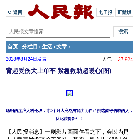
↺ 返回 
电子报
正體版
首页
分栏目
生活
文章
›
›
›
：
2018年8月24日
发表
人气：
37,924
背起受伤犬上单车 紧急救助超暖心(图)
聪明的流浪犬科伦坡，才5个月大竟然有能力为自己挑选值得信赖的人，
【人民报消息】一则影片画面乍看之下，会以为是