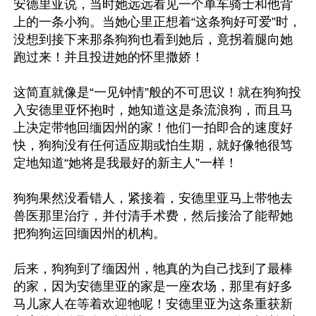
安德里亚说，当时她远远看见一个单车骑士和他背
上的一条小狗。当她心里正想着“这条狗好可爱”时，
没想到接下来那条狗狗也看到她后，竟拐着腿向她
跑过来！并且投进她的怀里撒娇！

这简直就像是“一见钟情”般的不可思议！就在狗狗投
入安德里亚怀抱时，她知道这是条流浪狗，而且马
上决定带牠回缅因州的家！他们一拍即合的速度好
快，狗狗没有任何适应期或怕生期，就好像牠很笃
定地知道“她将是我最好的新主人”一样！

狗狗果然没看错人，紧接着，安德里亚马上带牠去
兽医那里治疗，并付清手术费，然后接洽了能帮她
把狗狗运回缅因州的机构。

后来，狗狗到了缅因州，牠真的为自己找到了最棒
的家，因为安德里亚的家是一座农场，那里有好多
马儿家人在等着欢迎牠呢！安德里亚为这条重获新