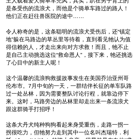
主人载着爱犬骑单车兜风，其实，趴在男子背上的
是条受伤的流浪犬，而他是个骑单车路过的路人！
他们正在赶往兽医院的途中……

令人称奇的是，这条聪明的流浪犬受伤后，还“镇定
地”躲在马路边的草丛里等待着，直到看见牠认为值
得信赖的人，才走出来向对方求救！而且，牠不止
是自己主动挑选这位“救命恩人”，接下来，牠还挑选
了心目中的新主人呢！

这个温馨的流浪狗救援故事发生在美国乔治亚州哥
伦布市。7月中旬的一天，一群结伴长征的单车队路
过一处丛林，因为需要整队讨论行程，就靠边停下
来。这时，马路旁边的丛林里却走出来一条流浪犬
跟这群骑手打招呼！

这条大丹犬纯种狗狗看起来身受重伤，走路一拐一
拐很吃力，但牠努力走到其中一位名叫杰瑞特．利