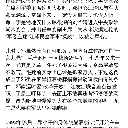
排江泽民代替赵紫阳任中共中央总书记，再交国家
主席和军委主席这两大权时，邓担心江泽民与军队
毫无渊源，空降下来，一定没人服气，也没人听
命，于是特地安排人脉很深的刘华清进入中央政治
局常委会，并出任军委副主席，为从来没摸过枪的
“军委主席”江泽民当军事“摄政”，以稳定军心。

此时，邓虽然没有任何职务，但胸有成竹绝对是“一
言九鼎”，毛当政时一直搞阶级斗争，七八年又来一
次，尤其是文革，斗死了很多员大将，令高层敢怒
不敢言。毛死前实际上已经是孤家寡人，不过这倒
成全了邓坐在家里打着桥牌指挥得动诸侯的有利条
件。邓南巡时要“改革开放”，江发出噪音差点被撤
职，于是江吓坏了，表面上不敢再违背邓婆婆的意
愿，改为暗地里慢慢扩大在各个领域里的地盘，尤
其是先要在军队里站稳脚跟。

1993年以后，邓小平的身体明显衰弱，江开始在军