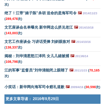
次)
绝了！江带"婊子陈"杀胡 送命的是海军司令
🖼️
2014/11/23
(
289,478
次)
文艺座谈会名单曝光 新华网这么挤兑老江
🖼️
2014/10/18
(
143,003
次)
文艺工作座谈会 习讲话受捧 刘斜眼敌对
🖼️
2014/10/16
(
138,337
次)
揭秘：刘华清惹怒江泽民 女儿儿媳被捕
🖼️
2013/6/14
(
108,798
次)
江的军事"监督员"刘华清能闭上眼睛了
🖼️
(
70,165
2011/1/15
次)
小笑话：新华网向海军司令赔礼道歉
🖼️
(
30,598
次)
2009/4/16
更多文章导读：
2016年9月29日