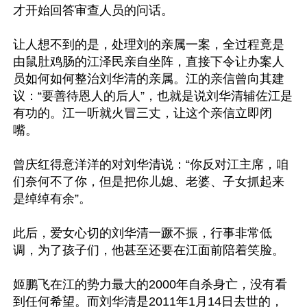
才开始回答审查人员的问话。

让人想不到的是，处理刘的亲属一案，全过程竟是
由鼠肚鸡肠的江泽民亲自坐阵，直接下令让办案人
员如何如何整治刘华清的亲属。江的亲信曾向其建
议：“要善待恩人的后人”，也就是说刘华清辅佐江是
有功的。江一听就火冒三丈，让这个亲信立即闭
嘴。

曾庆红得意洋洋的对刘华清说：“你反对江主席，咱
们奈何不了你，但是把你儿媳、老婆、子女抓起来
是绰绰有余”。

此后，爱女心切的刘华清一蹶不振，行事非常低
调，为了孩子们，他甚至还要在江面前陪着笑脸。

姬鹏飞在江的势力最大的2000年自杀身亡，没有看
到任何希望。而刘华清是2011年1月14日去世的，