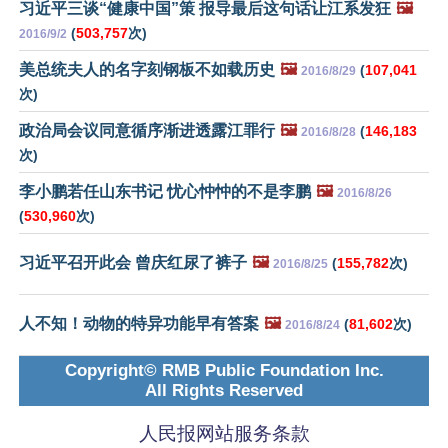
习近平三谈“健康中国”策 报导最后这句话让江系发狂
🖼️
(
503,757
次)
2016/9/2
美总统夫人的名字刻钢板不如载历史
🖼️
(
107,041
2016/8/29
次)
政治局会议同意循序渐进透露江罪行
🖼️
(
146,183
2016/8/28
次)
李小鹏若任山东书记 忧心忡忡的不是李鹏
🖼️
2016/8/26
(
530,960
次)
习近平召开此会 曾庆红尿了裤子
🖼️
(
155,782
次)
2016/8/25
人不知！动物的特异功能早有答案
🖼️
(
81,602
次)
2016/8/24
Copyright© RMB Public Foundation Inc.
All Rights Reserved
人民报网站服务条款