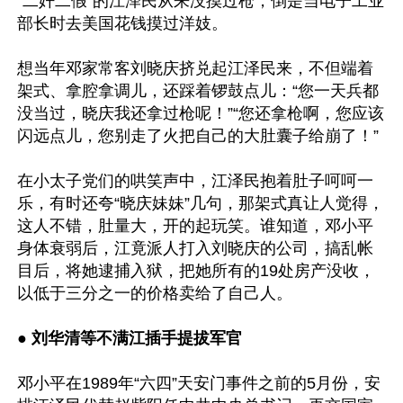
“二奸二假”的江泽民从来没摸过枪，倒是当电子工业
部长时去美国花钱摸过洋妓。

想当年邓家常客刘晓庆挤兑起江泽民来，不但端着
架式、拿腔拿调儿，还踩着锣鼓点儿：“您一天兵都
没当过，晓庆我还拿过枪呢！”“您还拿枪啊，您应该
闪远点儿，您别走了火把自己的大肚囊子给崩了！”

在小太子党们的哄笑声中，江泽民抱着肚子呵呵一
乐，有时还夸“晓庆妹妹”几句，那架式真让人觉得，
这人不错，肚量大，开的起玩笑。谁知道，邓小平
身体衰弱后，江竟派人打入刘晓庆的公司，搞乱帐
目后，将她逮捕入狱，把她所有的19处房产没收，
以低于三分之一的价格卖给了自己人。

● 
刘华清等不满江插手提拔军官
邓小平在1989年“六四”天安门事件之前的5月份，安