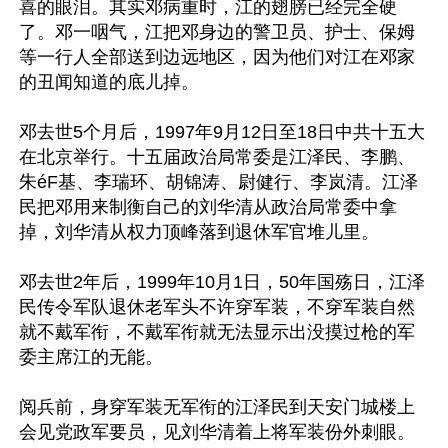
喜的眼泪。其实邓病重时，江的翅膀已经完全硬
了。邓一咽气，江把邓身边的警卫员、护士、保姆
等一行人全部送到边远地区，因为他们对江在邓家
的丑闻知道的底儿掉。

邓去世5个月后，1997年9月12日至18日中共十五大
在北京举行。十五届政治局常委是江泽民、李鹏、
朱éF基、李瑞环、胡锦涛、尉健行、李岚清。江泽
民把邓用来制衡自己的刘华清从政治局常委中拿
掉，刘华清从权力顶峰落到退休军官堆儿里。

邓去世2年后，1999年10月1日，50年国殇日，江泽
民传令军队退休老军头不许穿军装，不穿军装自然
就不戴军衔，不戴军衔就无法显示出没摸过枪的军
委主席江的无能。

阅兵前，身穿军装无军衔的江泽民到天安门城楼上
会见党政军要员，见刘华清着上将军装份外刺眼。 