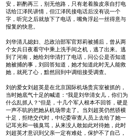
安，斟酌再三，别无他路，只有老着脸皮亲自打电
话给江泽民讲情，但江泽民接电话后没有说一个
字，听完之后就放下了电话，嘴角浮起一丝得意与
报复的快意。

刘华清儿媳妇、总政治部军官郑莉被捕后，曾从两
个女兵日夜看守中乘上洗手间之机，逃了出来。逃
到了河南，她给刘华清打了电话，问公公是否知道
她被捕的事，刘回答知道，她才知道此时无人能救
她，就死了心，黯然回到中调组接受调查。

刘的爱女刘超英是在北京国际机场贵宾室被抓的，
当时她底气十足的喊道：“我是刘华清女儿，你们为
什么乱抓人？”但是，十几个军人根本不回答，硬是
一声不吭的把她从机场带走了。当刘超英仍然骄横
十足，拒绝交代时，中纪委审查人员上去给了她一
记耳光和一顿臭骂，从来没人敢如此对待她，此时
刘超英才意识到父亲一定有难处，保护不了自己，