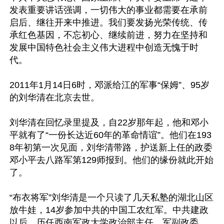
发表重要讲话强调，一切伟大的事业都需要在承前
启后、继往开来中推进。我们要发扬光荣传统、传
承红色基因，不忘初心、继续前进，努力在坚持和
发展中国特色社会主义伟大进程中创造无愧于时
代。

2011年1月14日6时，邓派给江的军事“保姆”、95岁
的刘华清在北京去世。

刘华清在回忆录里提及，自22岁那年起，他和邓小
平就有了“一份长达近60年的革命情谊”。他们在193
8年初第一次见面，刘华清带路，护送新上任的政委
邓小平去八路军第129师报到。他们的缘份就此开始
了。

“布衣将军”刘华清是一个只读了几天私塾的湖北山区
放牛娃，14岁参加中共的中国工农红军。中共建政
以后，历任西南军政大学政治部主任、军副政委、