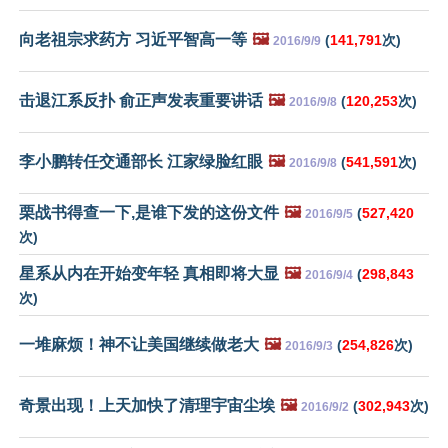
向老祖宗求药方 习近平智高一等
🖼️
(
141,791
次)
2016/9/9
击退江系反扑 俞正声发表重要讲话
🖼️
(
120,253
次)
2016/9/8
李小鹏转任交通部长 江家绿脸红眼
🖼️
(
541,591
次)
2016/9/8
栗战书得查一下,是谁下发的这份文件
🖼️
(
527,420
2016/9/5
次)
星系从内在开始变年轻 真相即将大显
🖼️
(
298,843
2016/9/4
次)
一堆麻烦！神不让美国继续做老大
🖼️
(
254,826
次)
2016/9/3
奇景出现！上天加快了清理宇宙尘埃
🖼️
(
302,943
次)
2016/9/2