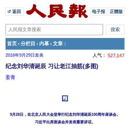
↺ 返回 
电子报
正體版
首页
分栏目
内幕
文章
›
›
›
：
2016年9月29日
发表
人气：
527,147
纪念刘华清诞辰 习让老江抽筋(多图)
姜青
9月28日，在北京人民大会堂举行纪念刘华清诞辰100周年座谈会。

习近平出席座谈会并发表重要讲话。