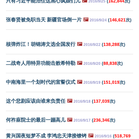
只有习近平能治住这黑心疯娘们儿
🖼️
(
162,844
次)
2016/9/25
张春贤被免职当天 新疆官场倒一片
🖼️
(
146,621
次)
2016/9/24
核弹炸江！胡锦涛文选全国发行
🖼️
(
138,288
次)
2016/9/22
二战奇人用特异功能击败希特勒
🖼️
(
88,838
次)
2016/9/20
中南海里一个划时代的宣誓仪式
🖼️
(
151,019
次)
2016/9/19
这个悲剧应该由谁来负责任
🖼️
(
137,039
次)
2016/9/18
何祚庥院士的最后一蹦高儿
🖼️
(
236,346
次)
2016/9/17
黄兴国夜短梦不成 李鸿忠天津接镣铐
🖼️
(
518,769
2016/9/16