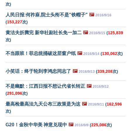
次)
人民日报:何祚庥,院士头衔不是"铁帽子"
🖼️
2016/9/16
(
153,227
次)
黄洁夫折腾完 新华社副社长免一加二
🖼️
(
125,839
2016/9/15
次)
不当跟班！菲总统捅破这层窗户纸
🖼️
(
130,062
次)
2016/9/14
小笑话：终于轮到李鸿忠同志了
🖼️
(
339,208
次)
2016/9/13
不是幽默：江西日报不想让代省长转正
🖼️
2016/9/12
(
291,096
次)
最高检最高法九天公布三政策是为这
🖼️
(
162,596
2016/9/11
次)
G20！金秋中华美 神意兑现中
🖼️
(
225,086
次)
2016/9/9