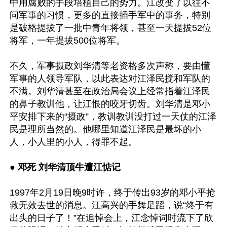
中用腐败的手段培植自己的势力。江改变了以往不
问军事的习惯，更多的直接插手军中的事务，特别
是破格提拔了一批中青年将领，甚至一天提拔52位
将军，一年提拔500位将军。

不久，军事摄政刘华清等老资格多次声称，要由懂
军事的人领导军队，以此表达对江泽民搅和军队的
不满。刘华清甚至在政治局会议上经常指着江泽民
的鼻子教训他，让江恨的咬牙切齿。刘华清是邓小
平安排下来的“摄政”，教训教训没打过一天仗的江泽
民是理所当然的。他哪里知道江泽民是最坏的小
人，小人里的小人，得罪不起。

● 
邓死 刘华清顶牛遭江惦记
1997年2月19日晚9时许，终于传出93岁的邓小平抢
救无效去世的消息。江高兴的手舞足蹈，说“终于有
出头的日子了！”在追悼会上，江念悼词时流下了欣