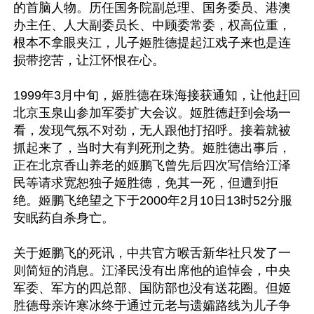
的首脑人物。历任国务院副总理、国务委员、港澳
办主任、人大副委员长、中顾委常委，权高位重，
根本不拿眼夹江，儿子姬胜德提起江戏子来也是连
损带挖苦，让江怀恨在心。

1999年3月中旬，姬胜德在珠海接获通知，让他赶回
北京玉泉山参加军委扩大会议。姬胜德赶到会场一
看，发现气氛不对劲，无人跟他打招呼。接着就被
抓起来了，当时大有判死刑之势。姬胜德出事后，
正在北京香山养老的姬鹏飞曾先后四次写信给江泽
民等请求宽恕独子姬胜德，免其一死，但遭到拒
绝。姬鹏飞绝望之下于2000年2月10日13时52分服
安眠药自杀身亡。

关于姬鹏飞的死讯，中共官方喉舌新华社只发了一
则简短的消息。江泽民没有出席他的追悼会，中央
军委、军方的四总部、国防部也没有送花圈。但姬
胜德母亲许寒冰终于通过元老与遗孀路线为儿子争