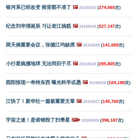
银河系已经改变 推背图不准了
🖼️
(
274,060
次)
2016/10/2
纪念刘华清诞辰 习让老江抽筋
🖼️
(
527,147
次)
2016/9/29
两天俩重要会议，张德江均缺席
🖼️
(
141,069
次)
2016/9/29
小行星疯撞地球 无法同归于尽
🖼️
(
295,805
次)
2016/9/28
酉阳惊现一奇特东西 曝光科学忒愚
🖼️
(
104,188
次)
2016/9/28
江快了！新华社一篇极重要文章
🖼️
(
145,760
次)
2016/9/27
宇宙之迷！是谁销毁了扫帚星
🖼️▶️
(
396,187
次)
2016/9/26