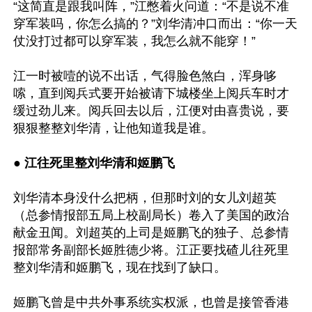
“这简直是跟我叫阵，”江憋着火问道：“不是说不准
穿军装吗，你怎么搞的？”刘华清冲口而出：“你一天
仗没打过都可以穿军装，我怎么就不能穿！”

江一时被噎的说不出话，气得脸色煞白，浑身哆
嗦，直到阅兵式要开始被请下城楼坐上阅兵车时才
缓过劲儿来。阅兵回去以后，江便对由喜贵说，要
狠狠整整刘华清，让他知道我是谁。

● 
江往死里整刘华清和姬鹏飞
刘华清本身没什么把柄，但那时刘的女儿刘超英
（总参情报部五局上校副局长）卷入了美国的政治
献金丑闻。刘超英的上司是姬鹏飞的独子、总参情
报部常务副部长姬胜德少将。江正要找碴儿往死里
整刘华清和姬鹏飞，现在找到了缺口。

姬鹏飞曾是中共外事系统实权派，也曾是接管香港