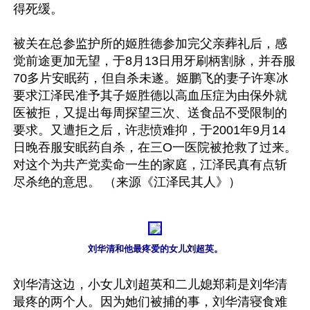
得死缓。

被关在总参监护所的姬胜德参加完父亲葬礼后，感
觉前途更加无望，于8月13日用牙刷柄割脉，并吞服
70多片安眠药，但自杀未遂。姬鹏飞的妻子许寒冰
要求江泽民准予其子姬胜德以高血压症为由保外就
医被拒，又提出每周探望三次、送食品不受限制的
要求。又遭拒之后，许悲愤难抑，于2001年9月14
日晚吞服安眠药自杀，在三O一医院被抢救了过来。
对这个为共产党卖命一生的家庭，江泽民真有点斩
尽杀绝的意思。 （来源《江泽民其人》）

刘华清和他最疼爱的女儿刘超英。
刘华清这边，小女儿刘超英和二儿媳郑莉是刘华清
最疼的两个人。因为她们被捕的事，刘华清寝食难