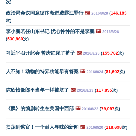
次)
政治局会议同意循序渐进透露江罪行
🖼️
(
146,183
2016/8/28
次)
李小鹏若任山东书记 忧心忡忡的不是李鹏
🖼️
2016/8/26
(
530,960
次)
习近平召开此会 曾庆红尿了裤子
🖼️
(
155,782
次)
2016/8/25
人不知！动物的特异功能早有答案
🖼️
(
81,602
次)
2016/8/24
陈欣怡像郎平当年一样被坑了
🖼️
(
117,895
次)
2016/8/23
《飘》的编剧转生在美国中西部
🖼️
(
79,097
次)
2016/8/22
扫荡到狱官！一个耐人寻味的新闻
🖼️
(
118,698
次)
2016/8/20