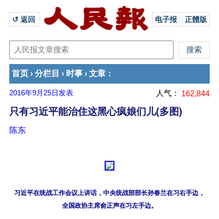
↺ 返回 
电子报
正體版
首页
分栏目
时事
文章
›
›
›
：
2016年9月25日
发表
人气：
162,844
只有习近平能治住这黑心疯娘们儿(多图)
陈东
习近平在统战工作会议上讲话，中央统战部部长孙春兰在习右手边，
