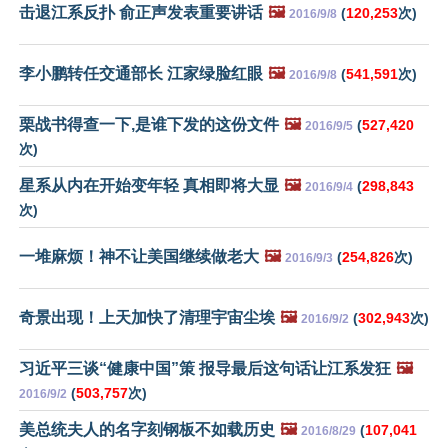
击退江系反扑 俞正声发表重要讲话
🖼️
(
120,253
次)
2016/9/8
李小鹏转任交通部长 江家绿脸红眼
🖼️
(
541,591
次)
2016/9/8
栗战书得查一下,是谁下发的这份文件
🖼️
(
527,420
2016/9/5
次)
星系从内在开始变年轻 真相即将大显
🖼️
(
298,843
2016/9/4
次)
一堆麻烦！神不让美国继续做老大
🖼️
(
254,826
次)
2016/9/3
奇景出现！上天加快了清理宇宙尘埃
🖼️
(
302,943
次)
2016/9/2
习近平三谈“健康中国”策 报导最后这句话让江系发狂
🖼️
(
503,757
次)
2016/9/2
美总统夫人的名字刻钢板不如载历史
🖼️
(
107,041
2016/8/29