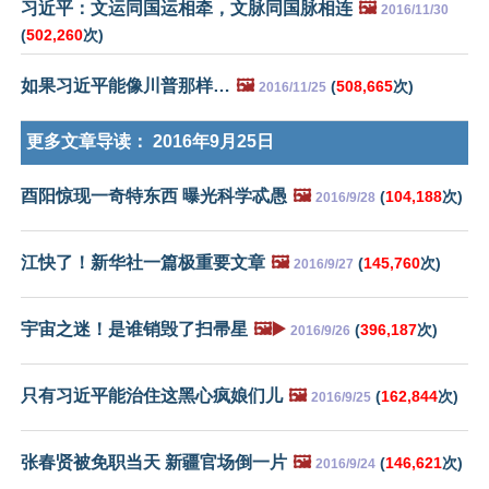
习近平：文运同国运相牵，文脉同国脉相连
🖼️
2016/11/30
(
502,260
次)
如果习近平能像川普那样…
🖼️
(
508,665
次)
2016/11/25
更多文章导读：
2016年9月25日
酉阳惊现一奇特东西 曝光科学忒愚
🖼️
(
104,188
次)
2016/9/28
江快了！新华社一篇极重要文章
🖼️
(
145,760
次)
2016/9/27
宇宙之迷！是谁销毁了扫帚星
🖼️▶️
(
396,187
次)
2016/9/26
只有习近平能治住这黑心疯娘们儿
🖼️
(
162,844
次)
2016/9/25
张春贤被免职当天 新疆官场倒一片
🖼️
(
146,621
次)
2016/9/24