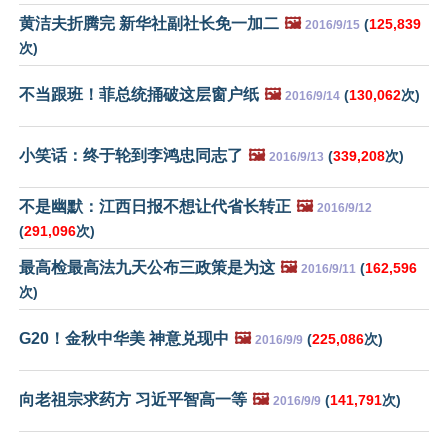
黄洁夫折腾完 新华社副社长免一加二
🖼️
(
125,839
2016/9/15
次)
不当跟班！菲总统捅破这层窗户纸
🖼️
(
130,062
次)
2016/9/14
小笑话：终于轮到李鸿忠同志了
🖼️
(
339,208
次)
2016/9/13
不是幽默：江西日报不想让代省长转正
🖼️
2016/9/12
(
291,096
次)
最高检最高法九天公布三政策是为这
🖼️
(
162,596
2016/9/11
次)
G20！金秋中华美 神意兑现中
🖼️
(
225,086
次)
2016/9/9
向老祖宗求药方 习近平智高一等
🖼️
(
141,791
次)
2016/9/9