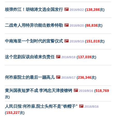
核弹炸江！胡锦涛文选全国发行
🖼️
(
138,288
次)
2016/9/22
二战奇人用特异功能击败希特勒
🖼️
(
88,838
次)
2016/9/20
中南海里一个划时代的宣誓仪式
🖼️
(
151,019
次)
2016/9/19
这个悲剧应该由谁来负责任
🖼️
(
137,039
次)
2016/9/18
何祚庥院士的最后一蹦高儿
🖼️
(
236,346
次)
2016/9/17
黄兴国夜短梦不成 李鸿忠天津接镣铐
🖼️
(
518,769
2016/9/16
次)
人民日报:何祚庥,院士头衔不是"铁帽子"
🖼️
2016/9/16
(
153,227
次)