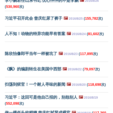
李小鹏若任山东书记 忧心忡忡的不是李鹏
🖼️
2016/8/26
(
530,960
次)
习近平召开此会 曾庆红尿了裤子
🖼️
(
155,782
次)
2016/8/25
人不知！动物的特异功能早有答案
🖼️
(
81,602
次)
2016/8/24
陈欣怡像郎平当年一样被坑了
🖼️
(
117,895
次)
2016/8/23
《飘》的编剧转生在美国中西部
🖼️
(
79,097
次)
2016/8/22
扫荡到狱官！一个耐人寻味的新闻
🖼️
(
118,698
次)
2016/8/20
习近平：这回可是他自己招的，别怨别人
🖼️
2016/8/19
(
552,098
次)
做一棵低头的稻穗 曾庆红脦瑟成裸官
🖼️
(
117,260