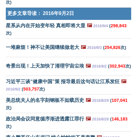
次)
更多文章导读：
2016年9月2日
星系从内在开始变年轻 真相即将大显
🖼️
(
298,843
2016/9/4
次)
一堆麻烦！神不让美国继续做老大
🖼️
(
254,826
次)
2016/9/3
奇景出现！上天加快了清理宇宙尘埃
🖼️
(
302,943
次)
2016/9/2
习近平三谈“健康中国”策 报导最后这句话让江系发狂
🖼️
(
503,757
次)
2016/9/2
美总统夫人的名字刻钢板不如载历史
🖼️
(
107,041
2016/8/29
次)
政治局会议同意循序渐进透露江罪行
🖼️
(
146,183
2016/8/28
次)