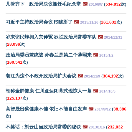
几管齐下 政治局决议搬迁毛纪念堂
🖼️
(
534,832
次)
2016/8/7
习近平主持政治局会议 IS瞎掰了
🖼️
(
261,632
次)
2015/11/26
岁末访民蜂拥入京伸冤 欲拦政治局常委车队
🖼️
2014/12/31
(
28,096
次)
政治局委员兼统战 孙春兰是第二个薄熙来
🖼️
2015/1/2
(
160,541
次)
老江为这个不敢开政治局扩大会议
🖼️
(
304,192
次)
2014/11/9
朝称金胖健康 仁川亚运闭幕式现惊人一幕
🖼️
2014/10/5
(
125,137
次)
高智晟出狱健康不佳 依旧不能自由发声
🖼️
(
38,386
2014/8/12
次)
不笑话：刘云山当政治局常委的秘诀
🖼️
(
232,032
2013/1/16