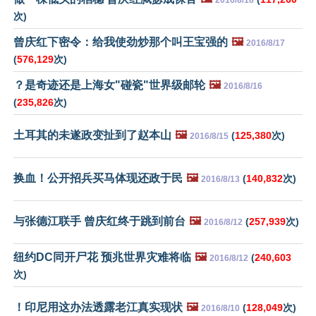
2016/8/18
次)
曾庆红下密令：给我使劲炒那个叫王宝强的
🖼️
2016/8/17
(
576,129
次)
？是奇迹还是上海女"碰瓷"世界级邮轮
🖼️
2016/8/16
(
235,826
次)
土耳其的未遂政变扯到了赵本山
🖼️
(
125,380
次)
2016/8/15
换血！公开招兵买马体现还政于民
🖼️
(
140,832
次)
2016/8/13
与张德江联手 曾庆红终于跳到前台
🖼️
(
257,939
次)
2016/8/12
纽约DC同开尸花 预兆世界灾难将临
🖼️
(
240,603
2016/8/12
次)
！印尼用这办法透露老江真实现状
🖼️
(
128,049
次)
2016/8/10