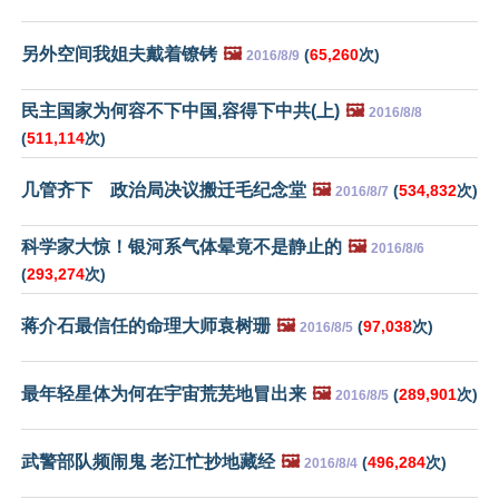
另外空间我姐夫戴着镣铐
🖼️
(
65,260
次)
2016/8/9
民主国家为何容不下中国,容得下中共(上)
🖼️
2016/8/8
(
511,114
次)
几管齐下 政治局决议搬迁毛纪念堂
🖼️
(
534,832
次)
2016/8/7
科学家大惊！银河系气体晕竟不是静止的
🖼️
2016/8/6
(
293,274
次)
蒋介石最信任的命理大师袁树珊
🖼️
(
97,038
次)
2016/8/5
最年轻星体为何在宇宙荒芜地冒出来
🖼️
(
289,901
次)
2016/8/5
武警部队频闹鬼 老江忙抄地藏经
🖼️
(
496,284
次)
2016/8/4