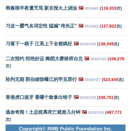
韩春雨半夜遭咒骂 新京报火上浇油
🖼️
(
116,033
次)
2016/8/3
习这一霸气名词定性 猛搧"伟光正"
🖼️
(
127,822
次)
2016/8/2
习落下一棋子 江系上下全都疯狂
🖼️
(
136,049
次)
2016/7/30
二次毁约 拒绝好运 舞蹈大赛移师台北
🖼️
(
106,278
2016/7/28
次)
轻判无期 郭伯雄惊曝江的罕见罪行
🖼️
(
523,645
次)
2016/7/27
香港虎口拔牙 看哪个敢拿出钳子
🖼️
(
106,701
次)
2016/7/25
逃命奇闻！土总统离死亡就差几分钟
🖼️
(
487,771
2016/7/24
次)
Copyright© RMB Public Foundation Inc.