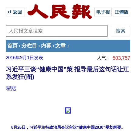
↺ 返回 
电子报
正體版
首页
分栏目
内幕
文章
›
›
›
：
2016年9月1日
发表
人气：
503,757
习近平三谈“健康中国”策 报导最后这句话让江
系发狂(图)
瞿咫
8月26日，习近平主持政治局会议审议“健康中国2030”规划纲要。