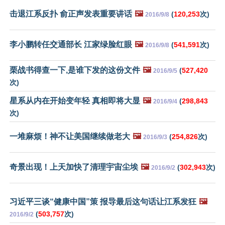
击退江系反扑 俞正声发表重要讲话
🖼️
(
120,253
次)
2016/9/8
李小鹏转任交通部长 江家绿脸红眼
🖼️
(
541,591
次)
2016/9/8
栗战书得查一下,是谁下发的这份文件
🖼️
(
527,420
2016/9/5
次)
星系从内在开始变年轻 真相即将大显
🖼️
(
298,843
2016/9/4
次)
一堆麻烦！神不让美国继续做老大
🖼️
(
254,826
次)
2016/9/3
奇景出现！上天加快了清理宇宙尘埃
🖼️
(
302,943
次)
2016/9/2
习近平三谈“健康中国”策 报导最后这句话让江系发狂
🖼️
(
503,757
次)
2016/9/2