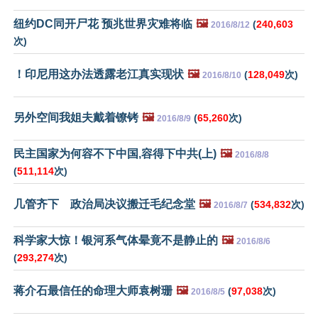
纽约DC同开尸花 预兆世界灾难将临
🖼️
(
240,603
2016/8/12
次)
！印尼用这办法透露老江真实现状
🖼️
(
128,049
次)
2016/8/10
另外空间我姐夫戴着镣铐
🖼️
(
65,260
次)
2016/8/9
民主国家为何容不下中国,容得下中共(上)
🖼️
2016/8/8
(
511,114
次)
几管齐下 政治局决议搬迁毛纪念堂
🖼️
(
534,832
次)
2016/8/7
科学家大惊！银河系气体晕竟不是静止的
🖼️
2016/8/6
(
293,274
次)
蒋介石最信任的命理大师袁树珊
🖼️
(
97,038
次)
2016/8/5