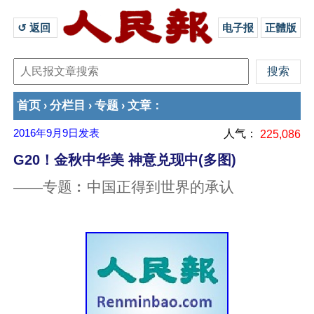
↺ 返回 
电子报
正體版
首页
分栏目
专题
文章
›
›
›
：
2016年9月9日
发表
人气：
225,086
G20！金秋中华美 神意兑现中(多图)
——专题︰中国正得到世界的承认