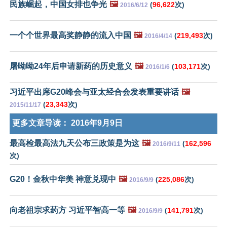
民族崛起，中国女排也争光
🖼️
(
96,622
次)
2016/6/12
一个个世界最高奖静静的流入中国
🖼️
(
219,493
次)
2016/4/14
屠呦呦24年后申请新药的历史意义
🖼️
(
103,171
次)
2016/1/6
习近平出席G20峰会与亚太经合会发表重要讲话
🖼️
(
23,343
次)
2015/11/17
更多文章导读：
2016年9月9日
最高检最高法九天公布三政策是为这
🖼️
(
162,596
2016/9/11
次)
G20！金秋中华美 神意兑现中
🖼️
(
225,086
次)
2016/9/9
向老祖宗求药方 习近平智高一等
🖼️
(
141,791
次)
2016/9/9