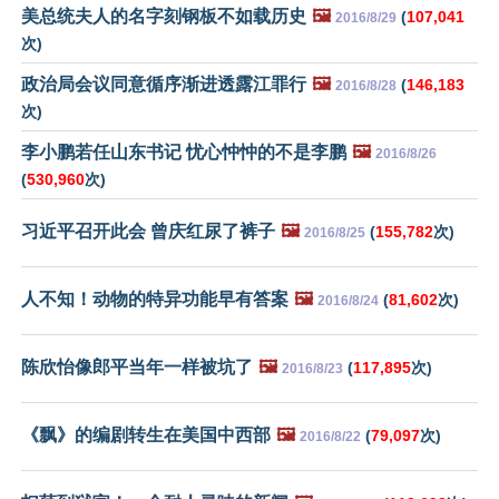
美总统夫人的名字刻钢板不如载历史
🖼️
(
107,041
2016/8/29
次)
政治局会议同意循序渐进透露江罪行
🖼️
(
146,183
2016/8/28
次)
李小鹏若任山东书记 忧心忡忡的不是李鹏
🖼️
2016/8/26
(
530,960
次)
习近平召开此会 曾庆红尿了裤子
🖼️
(
155,782
次)
2016/8/25
人不知！动物的特异功能早有答案
🖼️
(
81,602
次)
2016/8/24
陈欣怡像郎平当年一样被坑了
🖼️
(
117,895
次)
2016/8/23
《飘》的编剧转生在美国中西部
🖼️
(
79,097
次)
2016/8/22