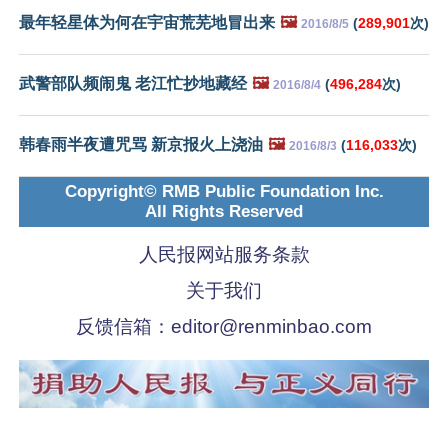
最年轻星体为何在宇宙荒芜地冒出来
🖼️
(
289,901
次)
2016/8/5
武警部队频闹鬼 老江忙抄地藏经
🖼️
(
496,284
次)
2016/8/4
韩春雨半夜遭咒骂 新京报火上浇油
🖼️
(
116,033
次)
2016/8/3
Copyright© RMB Public Foundation Inc.
All Rights Reserved
人民报网站服务条款
关于我们
反馈信箱：
editor@renminbao.com