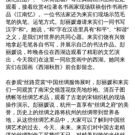
观看，接着欣赏4位著名书画家现场联袂创作书画作
品《江南忆》。一位书法家还为来宾们现场示范毛
笔的执笔、运笔方式。彭丽媛邀请来宾们一同书写
汉字“和”。她说，“和”字在汉语里具有“和平”、“和谐”
之义，是我们对世界的共同心愿。来宾们饶有兴致
地拿起毛笔各自书写，并展示自己的书法作品。彭
丽媛说，昨晚各位在西湖边观看了精彩的文艺演
出，今天我们在这里一同欣赏画中的西湖。她同来
宾们在国画《西湖秋胜》前合影留念。

在参观“丝路霓裳”中国丝绸服饰展时，彭丽媛和来宾
们一同观赏了南宋交领莲花纹亮地纱袍、清百子图
绣帐等丝绸艺术品，观看了古老的宋锦织机的现场
操作演示。彭丽媛说，杭州一直享有“丝绸之府”的美
誉，历史上的丝绸之路将杭州的丝绸带到世界各
地，从这些丝绸艺术品中，大家可以了解到中国丝
绸艺术的过去、今天、未来。来宾们对中国古老精
湛的丝绸制作工艺赞叹不已，对精美别致的当代丝