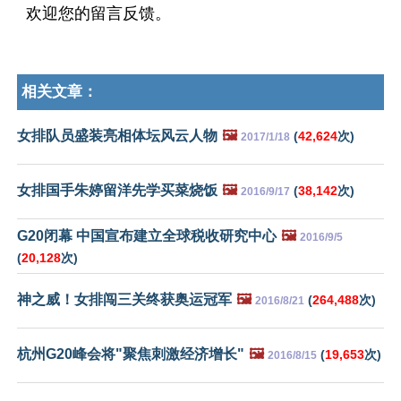
欢迎您的留言反馈。
相关文章：
女排队员盛装亮相体坛风云人物
🖼️
(
42,624
次)
2017/1/18
女排国手朱婷留洋先学买菜烧饭
🖼️
(
38,142
次)
2016/9/17
G20闭幕 中国宣布建立全球税收研究中心
🖼️
2016/9/5
(
20,128
次)
神之威！女排闯三关终获奥运冠军
🖼️
(
264,488
次)
2016/8/21
杭州G20峰会将"聚焦刺激经济增长"
🖼️
(
19,653
次)
2016/8/15