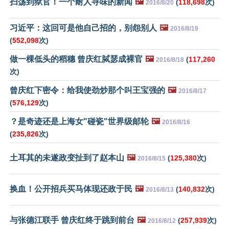
扫荡到狱官！一个耐人寻味的新闻
🖼️
(
118,698
次)
2016/8/20
习近平：这回可是他自己招的，别怨别人
🖼️
2016/8/19
(
552,098
次)
做一棵低头的稻穗 曾庆红脦瑟成裸官
🖼️
(
117,260
2016/8/18
次)
曾庆红下密令：给我使劲炒那个叫王宝强的
🖼️
2016/8/17
(
576,129
次)
？是奇迹还是上海女"碰瓷"世界级邮轮
🖼️
2016/8/16
(
235,826
次)
土耳其的未遂政变扯到了赵本山
🖼️
(
125,380
次)
2016/8/15
换血！公开招兵买马体现还政于民
🖼️
(
140,832
次)
2016/8/13
与张德江联手 曾庆红终于跳到前台
🖼️
(
257,939
次)
2016/8/12