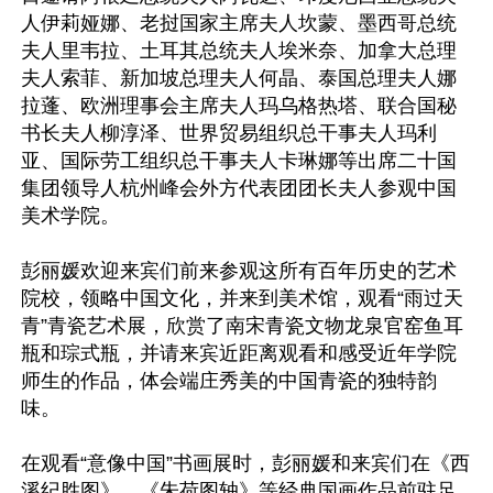
人伊莉娅娜、老挝国家主席夫人坎蒙、墨西哥总统
夫人里韦拉、土耳其总统夫人埃米奈、加拿大总理
夫人索菲、新加坡总理夫人何晶、泰国总理夫人娜
拉蓬、欧洲理事会主席夫人玛乌格热塔、联合国秘
书长夫人柳淳泽、世界贸易组织总干事夫人玛利
亚、国际劳工组织总干事夫人卡琳娜等出席二十国
集团领导人杭州峰会外方代表团团长夫人参观中国
美术学院。

彭丽媛欢迎来宾们前来参观这所有百年历史的艺术
院校，领略中国文化，并来到美术馆，观看“雨过天
青”青瓷艺术展，欣赏了南宋青瓷文物龙泉官窑鱼耳
瓶和琮式瓶，并请来宾近距离观看和感受近年学院
师生的作品，体会端庄秀美的中国青瓷的独特韵
味。

在观看“意像中国”书画展时，彭丽媛和来宾们在《西
溪纪胜图》、《朱荷图轴》等经典国画作品前驻足