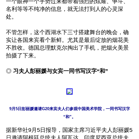
一个眼神一个手势过来都带着强烈的炫耀、争斗、
名利等等不纯净的信息，就无法打到人的心灵深
处。

不管怎样，这个西湖水下三寸搭建舞台的晚会，确
实让各国来宾看个新鲜。尤其是最后绽放的烟花美
不胜收。德国总理默克尔掏出了手机，把烟火美景
拍摄了下来。

◎ 
习夫人彭丽媛与女宾一同书写汉字“和”
9月5日彭丽媛邀请G20来宾夫人们参观中国美术学院，一同书写汉字
“和”。
据新华社9月5日报导，国家主席习近平夫人彭丽媛5
日邀请阿根廷总统夫人阿瓦达、印度尼西亚总统夫