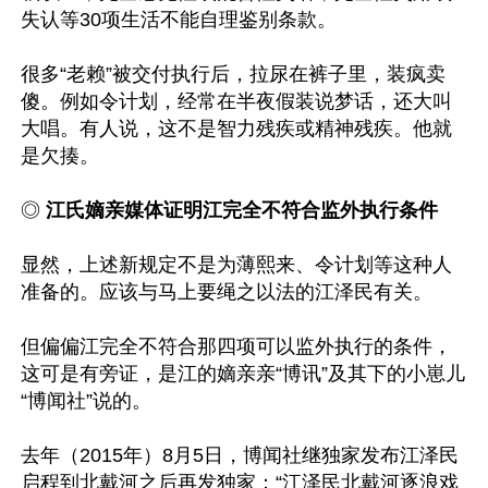
失认等30项生活不能自理鉴别条款。

很多“老赖”被交付执行后，拉尿在裤子里，装疯卖
傻。例如令计划，经常在半夜假装说梦话，还大叫
大唱。有人说，这不是智力残疾或精神残疾。他就
是欠揍。

◎ 
江氏嫡亲媒体证明江完全不符合监外执行条件
显然，上述新规定不是为薄熙来、令计划等这种人
准备的。应该与马上要绳之以法的江泽民有关。

但偏偏江完全不符合那四项可以监外执行的条件，
这可是有旁证，是江的嫡亲亲“博讯”及其下的小崽儿
“博闻社”说的。

去年（2015年）8月5日，博闻社继独家发布江泽民
启程到北戴河之后再发独家：“江泽民北戴河逐浪戏