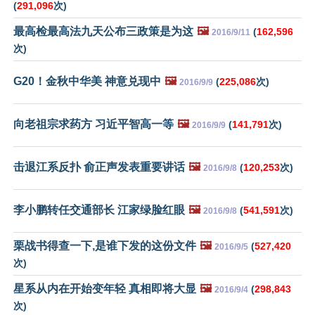
(
291,096
次)
最高检最高法九天公布三政策是为这
🖼️
(
162,596
2016/9/11
次)
G20！金秋中华美 神意兑现中
🖼️
(
225,086
次)
2016/9/9
向老祖宗求药方 习近平智高一等
🖼️
(
141,791
次)
2016/9/9
击退江系反扑 俞正声发表重要讲话
🖼️
(
120,253
次)
2016/9/8
李小鹏转任交通部长 江家绿脸红眼
🖼️
(
541,591
次)
2016/9/8
栗战书得查一下,是谁下发的这份文件
🖼️
(
527,420
2016/9/5
次)
星系从内在开始变年轻 真相即将大显
🖼️
(
298,843
2016/9/4
次)