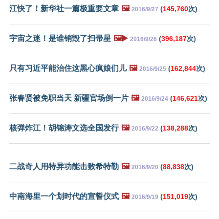
江快了！新华社一篇极重要文章
🖼️
(
145,760
次)
2016/9/27
宇宙之迷！是谁销毁了扫帚星
🖼️▶️
(
396,187
次)
2016/9/26
只有习近平能治住这黑心疯娘们儿
🖼️
(
162,844
次)
2016/9/25
张春贤被免职当天 新疆官场倒一片
🖼️
(
146,621
次)
2016/9/24
核弹炸江！胡锦涛文选全国发行
🖼️
(
138,288
次)
2016/9/22
二战奇人用特异功能击败希特勒
🖼️
(
88,838
次)
2016/9/20
中南海里一个划时代的宣誓仪式
🖼️
(
151,019
次)
2016/9/19