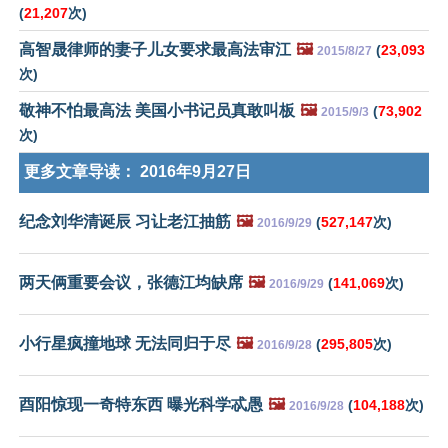
(
21,207
次)
高智晟律师的妻子儿女要求最高法审江
🖼️
(
23,093
2015/8/27
次)
敬神不怕最高法 美国小书记员真敢叫板
🖼️
(
73,902
2015/9/3
次)
更多文章导读：
2016年9月27日
纪念刘华清诞辰 习让老江抽筋
🖼️
(
527,147
次)
2016/9/29
两天俩重要会议，张德江均缺席
🖼️
(
141,069
次)
2016/9/29
小行星疯撞地球 无法同归于尽
🖼️
(
295,805
次)
2016/9/28
酉阳惊现一奇特东西 曝光科学忒愚
🖼️
(
104,188
次)
2016/9/28