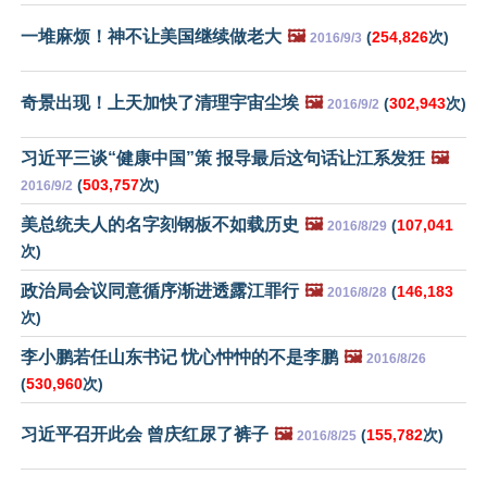
一堆麻烦！神不让美国继续做老大
🖼️
(
254,826
次)
2016/9/3
奇景出现！上天加快了清理宇宙尘埃
🖼️
(
302,943
次)
2016/9/2
习近平三谈“健康中国”策 报导最后这句话让江系发狂
🖼️
(
503,757
次)
2016/9/2
美总统夫人的名字刻钢板不如载历史
🖼️
(
107,041
2016/8/29
次)
政治局会议同意循序渐进透露江罪行
🖼️
(
146,183
2016/8/28
次)
李小鹏若任山东书记 忧心忡忡的不是李鹏
🖼️
2016/8/26
(
530,960
次)
习近平召开此会 曾庆红尿了裤子
🖼️
(
155,782
次)
2016/8/25