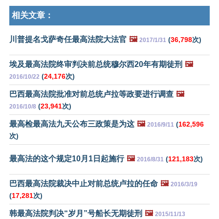
相关文章：
川普提名戈萨奇任最高法院大法官
🖼️
(
36,798
次)
2017/1/31
埃及最高法院终审判决前总统穆尔西20年有期徒刑
🖼️
(
24,176
次)
2016/10/22
巴西最高法院批准对前总统卢拉等政要进行调查
🖼️
(
23,941
次)
2016/10/8
最高检最高法九天公布三政策是为这
🖼️
(
162,596
2016/9/11
次)
最高法的这个规定10月1日起施行
🖼️
(
121,183
次)
2016/8/31
巴西最高法院裁决中止对前总统卢拉的任命
🖼️
2016/3/19
(
17,281
次)
韩最高法院判决“岁月”号船长无期徒刑
🖼️
2015/11/13