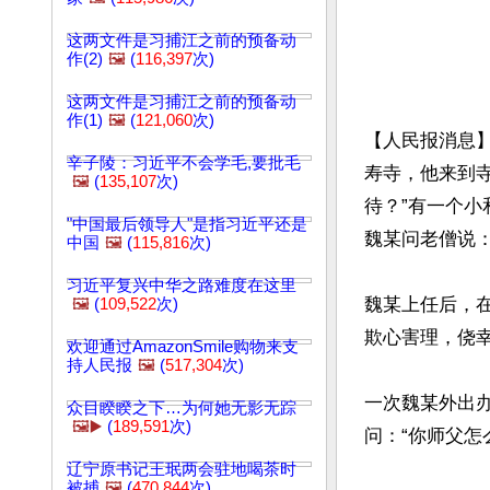
这两文件是习捕江之前的预备动
作(2)
🖼️
(
116,397
次)
这两文件是习捕江之前的预备动
作(1)
🖼️
(
121,060
次)
【人民报消息
辛子陵：习近平不会学毛,要批毛
寿寺，他来到
🖼️
(
135,107
次)
待？”有一个小
"中国最后领导人"是指习近平还是
魏某问老僧说：
中国
🖼️
(
115,816
次)
习近平复兴中华之路难度在这里
魏某上任后，
🖼️
(
109,522
次)
欺心害理，侥幸
欢迎通过AmazonSmile购物来支
持人民报
🖼️
(
517,304
次)
一次魏某外出
众目睽睽之下…为何她无影无踪
🖼️▶️
(
189,591
次)
问：“你师父怎
辽宁原书记王珉两会驻地喝茶时
被捕
🖼️
(
470,844
次)