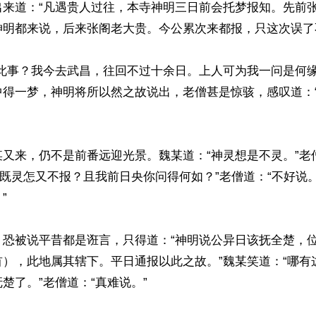
出来道：“凡遇贵人过往，本寺神明三日前会托梦报知。先前
明都来说，后来张阁老大贵。今公累次来都报，只这次误了不
有此事？我今去武昌，往回不过十余日。上人可为我一问是何缘
中得一梦，神明将所以然之故说出，老僧甚是惊骇，感叹道：
又来，仍不是前番远迎光景。魏某道：“神灵想是不灵。”老
“既灵怎又不报？且我前日央你问得何如？”老僧道：“不好说。


，恐被说平昔都是诳言，只得道：“神明说公异日该抚全楚，
首），此地属其辖下。平日通报以此之故。”魏某笑道：“哪有
楚了。”老僧道：“真难说。”
