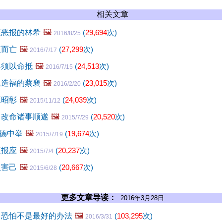
相关文章
遭恶报的林希
🖼️
(
29,694
次)
2016/8/25
疽而亡
🖼️
(
27,299
次)
2016/7/17
终须以命抵
🖼️
(
24,513
次)
2016/7/15
民造福的蔡襄
🖼️
(
23,015
次)
2016/2/20
应昭彰
🖼️
(
24,039
次)
2015/11/12
 改命诸事顺遂
🖼️
(
20,520
次)
2015/7/29
德中举
🖼️
(
19,674
次)
2015/7/19
遭报应
🖼️
(
20,237
次)
2015/7/4
人害己
🖼️
(
20,667
次)
2015/6/28
更多文章导读：
2016年3月28日
 恐怕不是最好的办法
🖼️
(
103,295
次)
2016/3/31