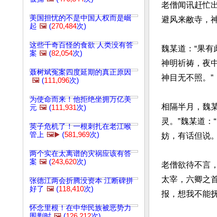
老僧闻讯赶忙
美国担忧的不是中国人权而是崛
避风来敝寺，神
起
🖼️
(
270,484
次)
这些千奇百怪的食欲 人类没有答
魏某道：“果
案
🖼️
(
82,054
次)
神明祈祷，夜
聂树斌冤案四度延期的真正原因
神目无不照。”

🖼️
(
111,096
次)
为使命而来！他拒绝坐拥万亿美
相隔半月，魏某
元
🖼️
(
111,931
次)
灵。”魏某道：
英子危机了！一根刺扎在老江喉
管上
🖼️▶️
(
581,969
次)
妨，有话但说。”
两个实在太离谱的灾祸应该有答
案
🖼️
(
243,620
次)
老僧欲待不言
太宰，六卿之
张德江两会折腾没资本 江断碑拼
好了
🖼️
(
118,410
次)
报，想我不能抚
怀念里根！在中华民族被恶势力
围剿时
🖼️
(
126,212
次)