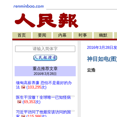
首页
要闻
内幕
时事
幽默
2016年3月28日
神目如电(图
重点推荐文章
云浩
2016年3月28日
缅甸高薪养廉 恐怕不是最好的办
法
🖼️
(
103,295
次)
医生干没辙！全球唯一已知怪病
🖼️
(
69,353
次)
习近平访问了他最应该访问的国
家
🖼️
(
115,986
次)