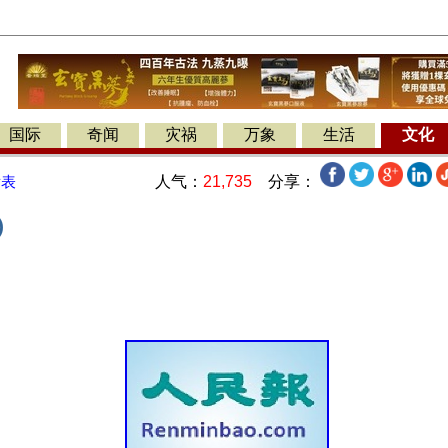
国际
奇闻
灾祸
万象
生活
文化
人气：
21,735
分享：
发表
)