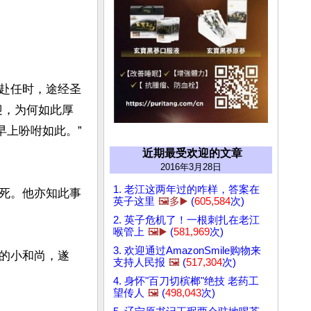
赴任时，途经圣
迎，为何如此厚
早上吩咐如此。”
近期最受欢迎的文章
2016年3月28日
1. 老江这两年过的咋样，答案在
死。他亦知此事
英子这里
🖼️多▶️
(
605,584
次)
2. 英子危机了！一根刺扎在老江
喉管上
🖼️▶️
(
581,969
次)
3. 欢迎通过AmazonSmile购物来
的小和尚，遂
支持人民报
🖼️
(
517,304
次)
4. 身怀"百刀切槟榔"绝技 老药工
望传人
🖼️
(
498,043
次)