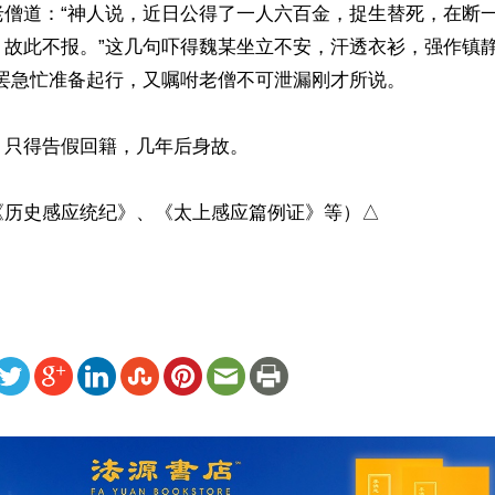
老僧道：“神人说，近日公得了一人六百金，捉生替死，在断
，故此不报。”这几句吓得魏某坐立不安，汗透衣衫，强作镇静
罢急忙准备起行，又嘱咐老僧不可泄漏刚才所说。

只得告假回籍，几年后身故。

《历史感应统纪》、《太上感应篇例证》等）△
ww.renminbao.com/rmb/articles/2016/3/28/63241.html