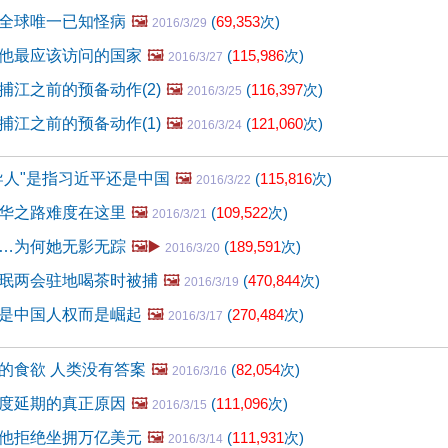
全球唯一已知怪病
🖼️
(
69,353
次)
2016/3/29
他最应该访问的国家
🖼️
(
115,986
次)
2016/3/27
捕江之前的预备动作(2)
🖼️
(
116,397
次)
2016/3/25
捕江之前的预备动作(1)
🖼️
(
121,060
次)
2016/3/24
导人"是指习近平还是中国
🖼️
(
115,816
次)
2016/3/22
华之路难度在这里
🖼️
(
109,522
次)
2016/3/21
…为何她无影无踪
🖼️▶️
(
189,591
次)
2016/3/20
珉两会驻地喝茶时被捕
🖼️
(
470,844
次)
2016/3/19
是中国人权而是崛起
🖼️
(
270,484
次)
2016/3/17
的食欲 人类没有答案
🖼️
(
82,054
次)
2016/3/16
度延期的真正原因
🖼️
(
111,096
次)
2016/3/15
他拒绝坐拥万亿美元
🖼️
(
111,931
次)
2016/3/14