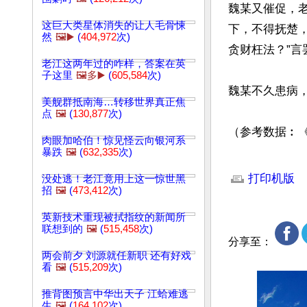
魏某又催促，
这巨大类星体消失的让人毛骨悚
下，不得抚楚
然
🖼️▶️
(
404,972
次)
贪财枉法？”言
老江这两年过的咋样，答案在英
子这里
🖼️多▶️
(
605,584
次)
魏某不久患病，
美舰群抵南海…转移世界真正焦
点
🖼️
(
130,877
次)
（参考数据︰
肉眼加哈伯！惊见怪云向银河系
暴跌
🖼️
(
632,335
次)
文章网址: http://w
打印机版
没处逃！老江竟用上这一惊世黑
招
🖼️
(
473,412
次)
英新技术重现被拭指纹的新闻所
联想到的
🖼️
(
515,458
次)
分享至：
两会前夕 刘源就任新职 还有好戏
看
🖼️
(
515,209
次)
推背图预言中华出天子 江蛤难逃
生
🖼️
(
164,102
次)