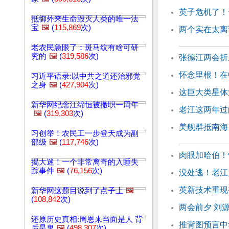
英子危机了！
抵御外来生命毁灭人类的唯一法
宝
🖼️
(
115,869
次)
两个实在太离
老农民急眼了：斑马纹有啥可研
究的
🖼️
(
319,586
次)
张德江两会折
怀念里根！在
习近平语录:以中共之道还治邪党
之身
🖼️
(
427,904
次)
这巨大类星体
新华网纪念江绵恒被撤职一周年
老江这两年过
🖼️
(
319,303
次)
美舰群抵南海
习创举！农民工一步登天成为副
部级
🖼️
(
117,746
次)
肉眼加哈伯！
揭大迷！一个非常离奇的入睡失
踪事件
🖼️
(
76,156
次)
没处逃！老江
英新技术重现
新华网这题目说到了点子上
🖼️
(
108,842
次)
两会前夕 刘
还原历史真相:周恩来当面是人 背
推背图预言中
后是鬼
🖼️
(
498,307
次)