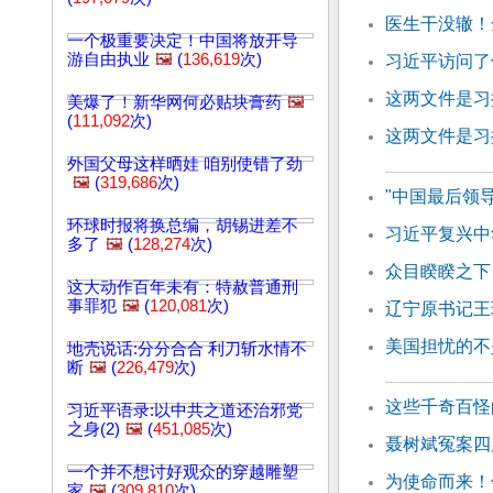
医生干没辙！
一个极重要决定！中国将放开导
游自由执业
🖼️
(
136,619
次)
习近平访问了
这两文件是习
美爆了！新华网何必贴块膏药
🖼️
(
111,092
次)
这两文件是习
外国父母这样晒娃 咱别使错了劲
🖼️
(
319,686
次)
"中国最后领
环球时报将换总编，胡锡进差不
习近平复兴中
多了
🖼️
(
128,274
次)
众目睽睽之下
这大动作百年未有：特赦普通刑
事罪犯
🖼️
(
120,081
次)
辽宁原书记王
美国担忧的不
地壳说话:分分合合 利刀斩水情不
断
🖼️
(
226,479
次)
这些千奇百怪
习近平语录:以中共之道还治邪党
之身(2)
🖼️
(
451,085
次)
聂树斌冤案四
一个并不想讨好观众的穿越雕塑
为使命而来！
家
🖼️
(
309,810
次)