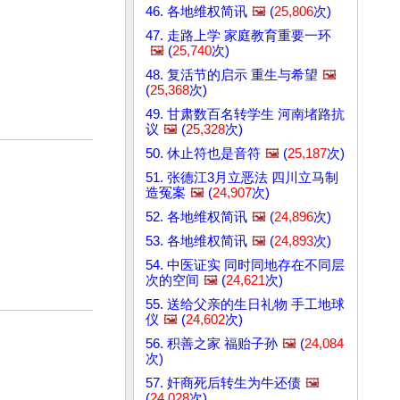
46. 各地维权简讯
🖼️
(
25,806
次)
47. 走路上学 家庭教育重要一环
🖼️
(
25,740
次)
48. 复活节的启示 重生与希望
🖼️
(
25,368
次)
49. 甘肃数百名转学生 河南堵路抗
议
🖼️
(
25,328
次)
50. 休止符也是音符
🖼️
(
25,187
次)
51. 张德江3月立恶法 四川立马制
造冤案
🖼️
(
24,907
次)
52. 各地维权简讯
🖼️
(
24,896
次)
53. 各地维权简讯
🖼️
(
24,893
次)
54. 中医证实 同时同地存在不同层
次的空间
🖼️
(
24,621
次)
55. 送给父亲的生日礼物 手工地球
仪
🖼️
(
24,602
次)
56. 积善之家 福贻子孙
🖼️
(
24,084
次)
57. 奸商死后转生为牛还债
🖼️
(
24,028
次)