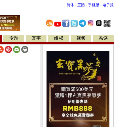
简体
-
正體
-
手机版
-
电子报
专题
寰宇
维权
视频
杂谈