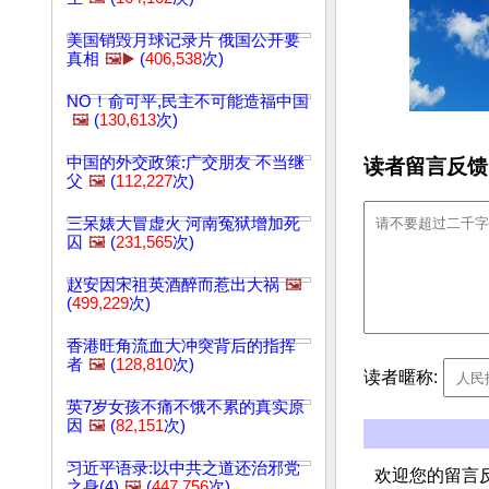
美国销毁月球记录片 俄国公开要
真相
🖼️▶️
(
406,538
次)
NO！俞可平,民主不可能造福中国
🖼️
(
130,613
次)
中国的外交政策:广交朋友 不当继
读者留言反馈
父
🖼️
(
112,227
次)
三呆婊大冒虚火 河南冤狱增加死
囚
🖼️
(
231,565
次)
赵安因宋祖英酒醉而惹出大祸
🖼️
(
499,229
次)
香港旺角流血大冲突背后的指挥
者
🖼️
(
128,810
次)
读者暱称:
英7岁女孩不痛不饿不累的真实原
因
🖼️
(
82,151
次)
习近平语录:以中共之道还治邪党
欢迎您的留言
之身(4)
🖼️
(
447,756
次)