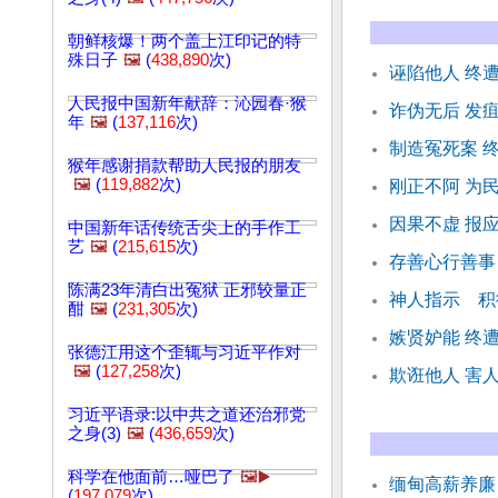
朝鲜核爆！两个盖上江印记的特
殊日子
🖼️
(
438,890
次)
诬陷他人 终
人民报中国新年献辞：沁园春·猴
诈伪无后 发
年
🖼️
(
137,116
次)
制造冤死案 
猴年感谢捐款帮助人民报的朋友
🖼️
(
119,882
次)
刚正不阿 为
因果不虚 报
中国新年话传统舌尖上的手作工
艺
🖼️
(
215,615
次)
存善心行善事
陈满23年清白出冤狱 正邪较量正
神人指示 积
酣
🖼️
(
231,305
次)
嫉贤妒能 终
张德江用这个歪辄与习近平作对
🖼️
(
127,258
次)
欺诳他人 害
习近平语录:以中共之道还治邪党
之身(3)
🖼️
(
436,659
次)
科学在他面前…哑巴了
🖼️▶️
缅甸高薪养廉
(
197,079
次)