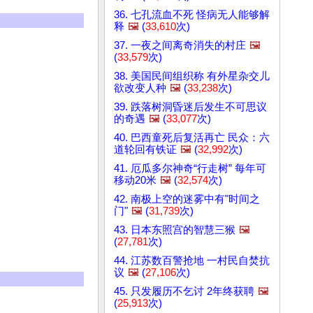
36. 七孔流血不死 怪病无人能够解
释
🖼️
(
33,610
次)
37. 一夜之间离奇消失的村庄
🖼️
(
33,579
次)
38. 美国民间组织称 有外星杂交儿
欲改变人种
🖼️
(
33,238
次)
39. 跌落树洞昏迷后发生不可思议
的奇遇
🖼️
(
33,077
次)
40. 巴西童死后复活再亡 民众：六
道轮回有铁证
🖼️
(
32,992
次)
41. 厄瓜多尔神奇“行走树” 每年可
移动20米
🖼️
(
32,574
次)
42. 南极上空的迷雾中有"时间之
门"
🖼️
(
31,739
次)
43. 日本东照宫的智慧三猴
🖼️
(
27,781
次)
44. 江苏数百警抢地 一村民自焚抗
议
🖼️
(
27,106
次)
45. 只发履历不乞讨 2年终获聘
🖼️
(
25,913
次)