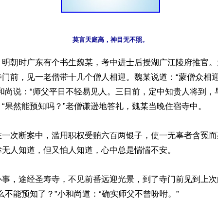
】明朝时广东有个书生魏某，考中进士后授湖广江陵府推官。
寺门前，见一老僧带十几个僧人相迎。魏某说道：“蒙僧众相
和尚说：“师父平日不轻易见人。三日前，定中知贵人将到，
“果然能预知吗？”老僧谦逊地答礼，魏某当晚住宿寺中。

在一次断案中，滥用职权受贿六百两银子，使一无辜者含冤而
无人知道，但又怕人知道，心中总是惴惴不安。

办事，途经圣寿寺，不见前番远迎光景，到了寺门前见到上次
么不能预知了？”小和尚道：“确实师父不曾吩咐。”
