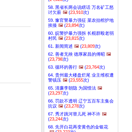
58. 黑省长两会说瞎话 万名矿工怒
讨欠薪
🖼️
(
23,910
次)
59. 豫官警暴力强征 菜农抬棺护地
挨揍
🖼️
(
23,894
次)
60. 皖警护暴力强拆 长棍群殴老弱
村民
🖼️
(
23,815
次)
61. 新闻简述
🖼️
(
23,809
次)
62. 善者无殃 德厚家昌的傅昭
🖼️
(
23,798
次)
63. 循环的善行
🖼️
(
23,764
次)
64. 贵州最大楼盘烂尾 业主维权遭
警镇压
🖼️
(
23,555
次)
65. 清廉李朝隐 为国惜法
🖼️
(
23,297
次)
66. 罚款不透明 辽宁五百车主集会
抗议
🖼️
(
23,278
次)
67. 秀才跳河替儿死 神不许
🖼️
(
23,244
次)
68. 先开白花再变黄色的金银花
🖼️
(
23,223
次)