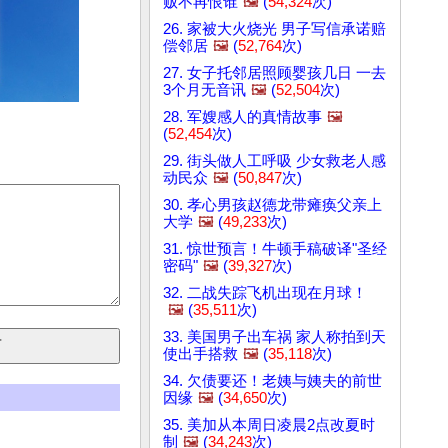
贩不再恨谁
🖼️
(
54,324
次)
26. 家被大火烧光 男子写信承诺赔
偿邻居
🖼️
(
52,764
次)
27. 女子托邻居照顾婴孩几日 一去
3个月无音讯
🖼️
(
52,504
次)
28. 军嫂感人的真情故事
🖼️
(
52,454
次)
29. 街头做人工呼吸 少女救老人感
动民众
🖼️
(
50,847
次)
30. 孝心男孩赵德龙带瘫痪父亲上
大学
🖼️
(
49,233
次)
31. 惊世预言！牛顿手稿破译"圣经
密码"
🖼️
(
39,327
次)
32. 二战失踪飞机出现在月球！
🖼️
(
35,511
次)
33. 美国男子出车祸 家人称拍到天
使出手搭救
🖼️
(
35,118
次)
34. 欠债要还！老姨与姨夫的前世
因缘
🖼️
(
34,650
次)
35. 美加从本周日凌晨2点改夏时
制
🖼️
(
34,243
次)