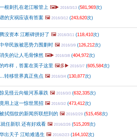
一根刺扎在老江喉管上
🖼️▶️
(
581,969
次)
2016/3/13
谱的灾祸应该有答案
🖼️
(
243,620
次)
2016/3/12
腾没资本 江断碑拼好了
🖼️
(
118,410
次)
2016/3/11
中华民族被恶势力围剿时
🖼️
(
126,212
次)
2016/3/9
消失的让人毛骨悚然
🖼️▶️
(
404,972
次)
2016/3/8
的咋样，答案在英子这里
🖼️多▶️
(
605,584
次)
2016/3/7
…转移世界真正焦点
🖼️
(
130,877
次)
2016/3/4
惊见怪云向银河系暴跌
🖼️
(
632,335
次)
2016/3/3
竟用上这一惊世黑招
🖼️
(
473,412
次)
2016/3/2
被拭指纹的新闻所联想到的
🖼️
(
515,458
次)
2016/2/29
源就任新职 还有好戏看
🖼️
(
515,209
次)
2016/2/26
华出天子 江蛤难逃生
🖼️
(
164,102
次)
2016/2/23