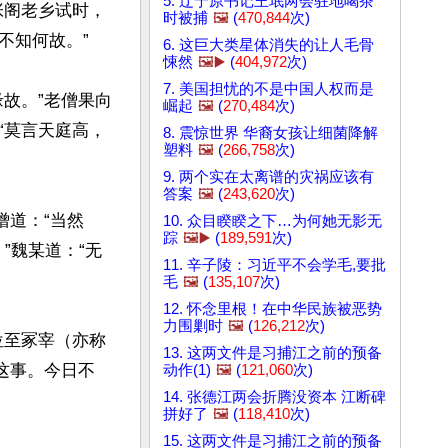
5. 辽宁原书记王珉两会驻地喝茶
张阁老乡试时，
时被捕
🖼️
(
470,844
次)
知何故。”

6. 这巨大类星体消失的让人毛骨
悚然
🖼️▶️
(
404,972
次)
7. 美国担忧的不是中国人权而是
故。”老僧果向
崛起
🖼️
(
270,484
次)
“莫言天庭高，
8. 震惊世界 华裔女孩让细菌降解
塑料
🖼️
(
266,758
次)
9. 两个实在太离谱的灾祸应该有
答案
🖼️
(
243,620
次)
僧道：“当然
10. 众目睽睽之下…为何她无影无
踪
🖼️▶️
(
189,591
次)
”魏某道：“无
11. 辛子陵：习近平不会学毛,要批
毛
🖼️
(
135,107
次)
12. 怀念里根！在中华民族被恶势
力围剿时
🖼️
(
126,212
次)
位至冢宰（亦称
13. 这两文件是习捕江之前的预备
这事。今日不
动作(1)
🖼️
(
121,060
次)
14. 张德江两会折腾没资本 江断碑
拼好了
🖼️
(
118,410
次)
15. 这两文件是习捕江之前的预备