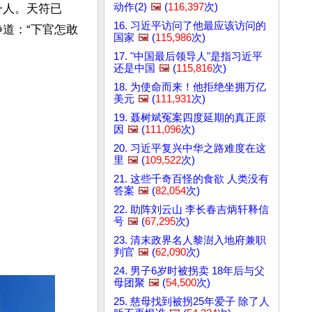
动作(2)
🖼️
(
116,397
次)
一人。天符已
16. 习近平访问了他最应该访问的
道：“下官怎敢
国家
🖼️
(
115,986
次)
17. "中国最后领导人"是指习近平
还是中国
🖼️
(
115,816
次)
18. 为使命而来！他拒绝坐拥万亿
美元
🖼️
(
111,931
次)
19. 聂树斌冤案四度延期的真正原
因
🖼️
(
111,096
次)
20. 习近平复兴中华之路难度在这
里
🖼️
(
109,522
次)
21. 这些千奇百怪的食欲 人类没有
答案
🖼️
(
82,054
次)
22. 助阵刘云山 李长春吉炳轩释信
号
🖼️
(
67,295
次)
23. 清末政界名人黎澍入地府兼职
判官
🖼️
(
62,090
次)
24. 男子6岁时被拐卖 18年后与父
母团聚
🖼️
(
54,500
次)
25. 慈母找到被拐25年爱子 除了人