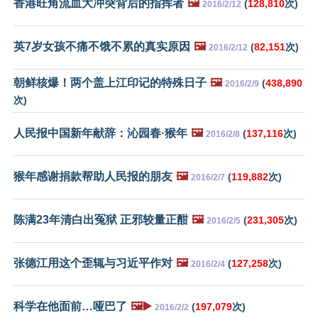
香港旺角流血大冲突背后的指挥者
🖼️
(
128,810
次)
2016/2/12
英7岁女孩不痛不饿不累的真实原因
🖼️
(
82,151
次)
2016/2/12
朝鲜核爆！两个盖上江印记的特殊日子
🖼️
(
438,890
2016/2/9
次)
人民报中国新年献辞：沁园春·猴年
🖼️
(
137,116
次)
2016/2/8
猴年感谢捐款帮助人民报的朋友
🖼️
(
119,882
次)
2016/2/7
陈满23年清白出冤狱 正邪较量正酣
🖼️
(
231,305
次)
2016/2/5
张德江用这个歪辄与习近平作对
🖼️
(
127,258
次)
2016/2/4
科学在他面前…哑巴了
🖼️▶️
(
197,079
次)
2016/2/2