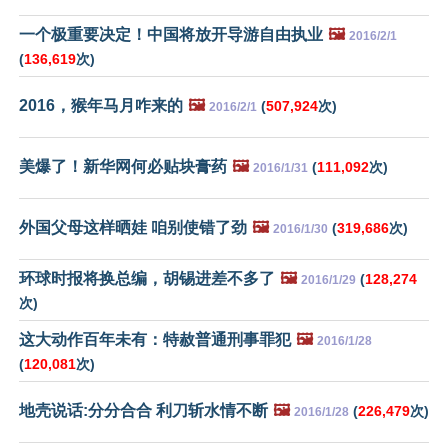
一个极重要决定！中国将放开导游自由执业
🖼️
2016/2/1
(
136,619
次)
2016，猴年马月咋来的
🖼️
(
507,924
次)
2016/2/1
美爆了！新华网何必贴块膏药
🖼️
(
111,092
次)
2016/1/31
外国父母这样晒娃 咱别使错了劲
🖼️
(
319,686
次)
2016/1/30
环球时报将换总编，胡锡进差不多了
🖼️
(
128,274
2016/1/29
次)
这大动作百年未有：特赦普通刑事罪犯
🖼️
2016/1/28
(
120,081
次)
地壳说话:分分合合 利刀斩水情不断
🖼️
(
226,479
次)
2016/1/28