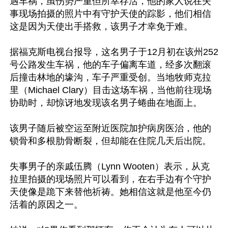
遇车祸，虽伤势严重但所幸存活，他的家人说在失
事现场拍摄的照片中有守护天使的踪影，他们相信
这是因为天使出手搭救，该男子才幸免于难。

据福克斯电视台报导，这名男子于12月初在该州252
号公路发生车祸，他的车子偏离车道，经多次翻滚
后撞击林地的壕沟，车子严重受创。当地牧师克拉
里（Michael Clary）目击这场车祸，当他前往现场
协助时，却惊讶地发现该名男子蜷曲在地面上。

该男子随后被空运至附近医院加护病房医治，他的
锁骨和多根肋骨断裂，但却能在住院几天后出院。

失事男子的亲戚伍腾（Lynn Wooten）表示，从克
拉里拍摄的现场照片可以看到，在右手边有个守护
天使像是跪下来替他祈祷。她相信这就是他至今仍
活着的原因之一。
