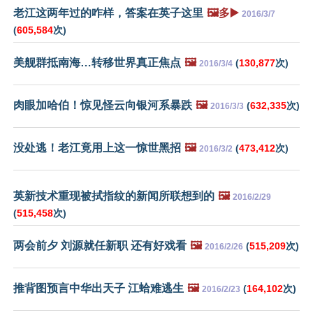
老江这两年过的咋样，答案在英子这里
🖼️多▶️
2016/3/7
(
605,584
次)
美舰群抵南海…转移世界真正焦点
🖼️
(
130,877
次)
2016/3/4
肉眼加哈伯！惊见怪云向银河系暴跌
🖼️
(
632,335
次)
2016/3/3
没处逃！老江竟用上这一惊世黑招
🖼️
(
473,412
次)
2016/3/2
英新技术重现被拭指纹的新闻所联想到的
🖼️
2016/2/29
(
515,458
次)
两会前夕 刘源就任新职 还有好戏看
🖼️
(
515,209
次)
2016/2/26
推背图预言中华出天子 江蛤难逃生
🖼️
(
164,102
次)
2016/2/23