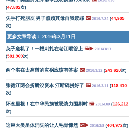
2016/7/30
(
47,802
次)
失手打死朋友 男子照顾其母自我赎罪
🖼️
(
44,905
2016/7/24
次)
更多文章导读：
2016年3月11日
英子危机了！一根刺扎在老江喉管上
🖼️▶️
2016/3/13
(
581,969
次)
两个实在太离谱的灾祸应该有答案
🖼️
(
243,620
次)
2016/3/12
张德江两会折腾没资本 江断碑拼好了
🖼️
(
118,410
2016/3/11
次)
怀念里根！在中华民族被恶势力围剿时
🖼️
(
126,212
2016/3/9
次)
这巨大类星体消失的让人毛骨悚然
🖼️▶️
(
404,972
次)
2016/3/8