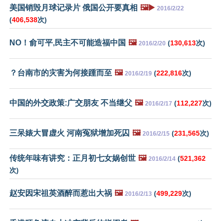
美国销毁月球记录片 俄国公开要真相
🖼️▶️
2016/2/22
(
406,538
次)
NO！俞可平,民主不可能造福中国
🖼️
(
130,613
次)
2016/2/20
？台南市的灾害为何接踵而至
🖼️
(
222,816
次)
2016/2/19
中国的外交政策:广交朋友 不当继父
🖼️
(
112,227
次)
2016/2/17
三呆婊大冒虚火 河南冤狱增加死囚
🖼️
(
231,565
次)
2016/2/15
传统年味有讲究：正月初七女娲创世
🖼️
(
521,362
2016/2/14
次)
赵安因宋祖英酒醉而惹出大祸
🖼️
(
499,229
次)
2016/2/13