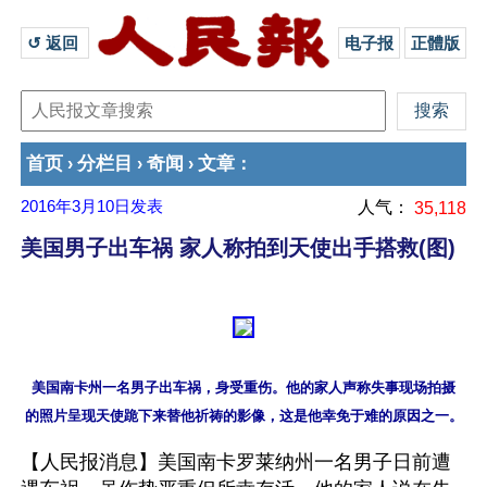
↺ 返回 
电子报
正體版
首页
分栏目
奇闻
文章
›
›
›
：
2016年3月10日
发表
人气：
35,118
美国男子出车祸 家人称拍到天使出手搭救(图)
美国南卡州一名男子出车祸，身受重伤。他的家人声称失事现场拍摄

【人民报消息】美国南卡罗莱纳州一名男子日前遭