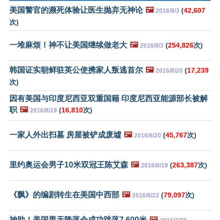
美国警官的濒死体验让医生抛弃无神论
🖼️
(
42,607
2016/9/3
次)
一堆麻烦！神不让美国继续做老大
🖼️
(
254,826
次)
2016/9/3
韩国证实朝鲜驻英公使携家人叛逃首尔
🖼️
(
17,239
2016/8/20
次)
因有美国与印度尼西亚双重国籍 印度尼西亚能源部长被解
职
🖼️
(
16,810
次)
2016/8/19
一家人外出扫墓 房屋被铲成废墟
🖼️
(
45,767
次)
2016/8/20
里约奥运会男子10米双冠王陈艾森
🖼️
(
263,387
次)
2016/8/19
《飘》的编剧转生在美国中西部
🖼️
(
79,097
次)
2016/8/22
神助！美国男无降落伞成功跳落7,600米
🖼️