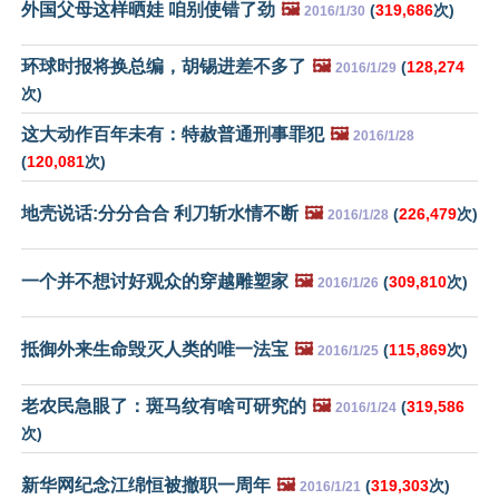
外国父母这样晒娃 咱别使错了劲
🖼️
(
319,686
次)
2016/1/30
环球时报将换总编，胡锡进差不多了
🖼️
(
128,274
2016/1/29
次)
这大动作百年未有：特赦普通刑事罪犯
🖼️
2016/1/28
(
120,081
次)
地壳说话:分分合合 利刀斩水情不断
🖼️
(
226,479
次)
2016/1/28
一个并不想讨好观众的穿越雕塑家
🖼️
(
309,810
次)
2016/1/26
抵御外来生命毁灭人类的唯一法宝
🖼️
(
115,869
次)
2016/1/25
老农民急眼了：斑马纹有啥可研究的
🖼️
(
319,586
2016/1/24
次)
新华网纪念江绵恒被撤职一周年
🖼️
(
319,303
次)
2016/1/21