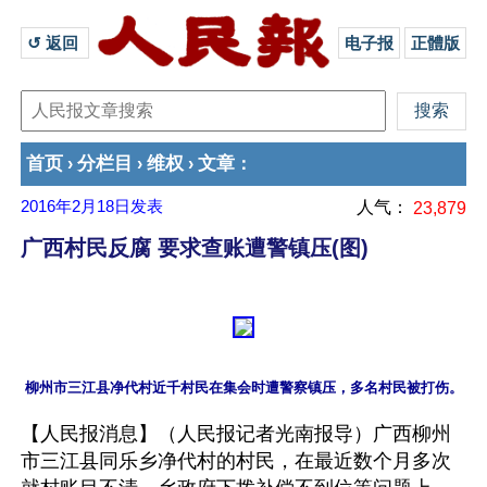
↺ 返回 
电子报
正體版
首页
分栏目
维权
文章
›
›
›
：
2016年2月18日
发表
人气：
23,879
广西村民反腐 要求查账遭警镇压(图)
【人民报消息】（人民报记者光南报导）广西柳州
市三江县同乐乡净代村的村民，在最近数个月多次