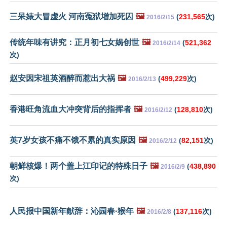
三呆婊大冒虚火 河南冤狱增加死囚
🖼️
(
231,565
次)
2016/2/15
传统年味有讲究：正月初七女娲创世
🖼️
(
521,362
2016/2/14
次)
赵安因宋祖英酒醉而惹出大祸
🖼️
(
499,229
次)
2016/2/13
香港旺角流血大冲突背后的指挥者
🖼️
(
128,810
次)
2016/2/12
英7岁女孩不痛不饿不累的真实原因
🖼️
(
82,151
次)
2016/2/12
朝鲜核爆！两个盖上江印记的特殊日子
🖼️
(
438,890
2016/2/9
次)
人民报中国新年献辞：沁园春·猴年
🖼️
(
137,116
次)
2016/2/8