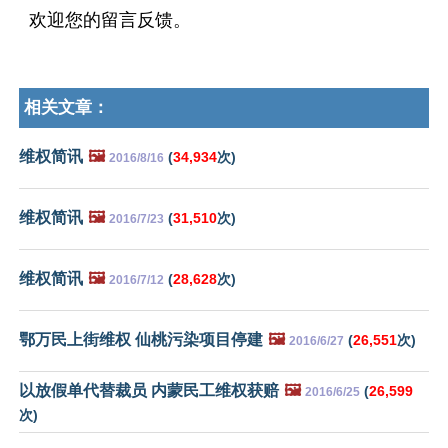
欢迎您的留言反馈。
相关文章：
维权简讯
🖼️
(
34,934
次)
2016/8/16
维权简讯
🖼️
(
31,510
次)
2016/7/23
维权简讯
🖼️
(
28,628
次)
2016/7/12
鄂万民上街维权 仙桃污染项目停建
🖼️
(
26,551
次)
2016/6/27
以放假单代替裁员 内蒙民工维权获赔
🖼️
(
26,599
2016/6/25
次)