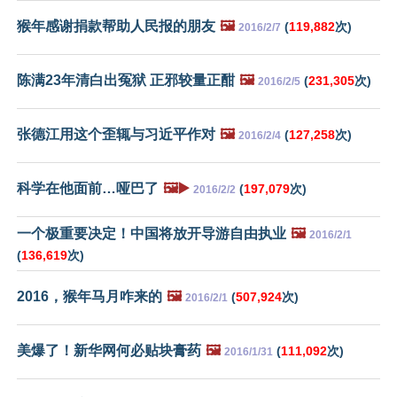
猴年感谢捐款帮助人民报的朋友
🖼️
(
119,882
次)
2016/2/7
陈满23年清白出冤狱 正邪较量正酣
🖼️
(
231,305
次)
2016/2/5
张德江用这个歪辄与习近平作对
🖼️
(
127,258
次)
2016/2/4
科学在他面前…哑巴了
🖼️▶️
(
197,079
次)
2016/2/2
一个极重要决定！中国将放开导游自由执业
🖼️
2016/2/1
(
136,619
次)
2016，猴年马月咋来的
🖼️
(
507,924
次)
2016/2/1
美爆了！新华网何必贴块膏药
🖼️
(
111,092
次)
2016/1/31