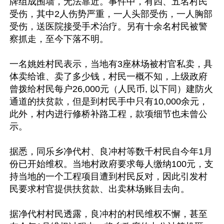
牌组成围墙，无法靠近。事件中，有四、五名村民
受伤，其中2人伤势严重，一人头部受伤，一人胸部
受伤，送医院接受手术治疗。另有十余名村民被警
察抓走，至今下落不明。

一名姚姓村民表示，当地有3座林场被村官私卖，具
体卖给谁、卖了多少钱，村民一概不知，上级政府
曾拨给村民每户26,000元（人民币, 以下同）建防火
通道的扶贫款，但是到村民手中只有10,000余元，
此外，村内进行修桥补路工程，款项细节也未曾公
示。

据悉，同乐乡净代村、良冲村等数千村民自今年1月
份已开始维权。当地村政府要求每人缴纳100元，支
持当地的一个工程项目遭到村民反对，因此引发村
民要求村官提供扶贫款、出卖林场账目去向。

据净代村村民透露，良冲村的村民维权不懈，甚至