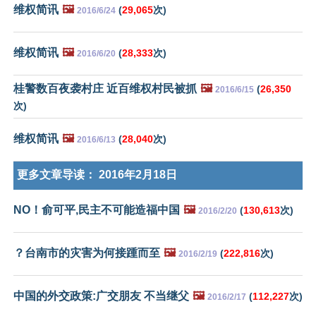
维权简讯
🖼️
(
29,065
次)
2016/6/24
维权简讯
🖼️
(
28,333
次)
2016/6/20
桂警数百夜袭村庄 近百维权村民被抓
🖼️
(
26,350
2016/6/15
次)
维权简讯
🖼️
(
28,040
次)
2016/6/13
更多文章导读：
2016年2月18日
NO！俞可平,民主不可能造福中国
🖼️
(
130,613
次)
2016/2/20
？台南市的灾害为何接踵而至
🖼️
(
222,816
次)
2016/2/19
中国的外交政策:广交朋友 不当继父
🖼️
(
112,227
次)
2016/2/17