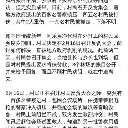
就村账目不清、乡政府下拨补偿不到位等问题上
访，但无实质成果。日前，村民召开反贪集会，遭
地方政府派出的百多名警察镇压，四五名村民被打
伤，其中2人重伤，十余名村民被抓走，下落不明。

趁中国传统新年，同乐乡净代村在外打工的村民回
乡度岁期间，村民决定在2月16日召开反贪大会，商
讨如何解决一直被地方政府剥削的境况。此前两三
天，村民曾召开集会，当地县长与乡长也到场，但
是对村民提出要求将扶贫款、3个林场的账目公开，
并未给予回复，而且不顾村民劝阻，就在中途离
去。

2月16日，村民正在召开村民反贪大会之际，突然有
一百多名警察进村，包围会议场所，由携带警棍电
枪的警察冲入镇压，并强抢会场的嗽叭等音响设
备，村民上前阻拦不成，双方发生激烈冲突。村民
闻讯后赶往会场试图救人，却遭到另一批警察用盾