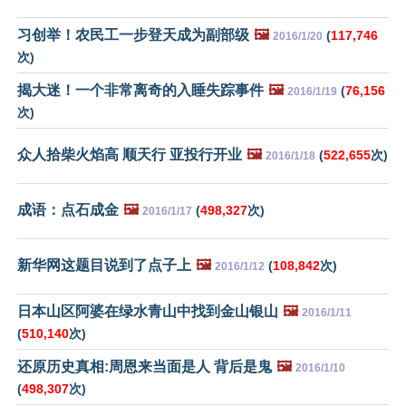
习创举！农民工一步登天成为副部级
🖼️
(
117,746
2016/1/20
次)
揭大迷！一个非常离奇的入睡失踪事件
🖼️
(
76,156
2016/1/19
次)
众人拾柴火焰高 顺天行 亚投行开业
🖼️
(
522,655
次)
2016/1/18
成语：点石成金
🖼️
(
498,327
次)
2016/1/17
新华网这题目说到了点子上
🖼️
(
108,842
次)
2016/1/12
日本山区阿婆在绿水青山中找到金山银山
🖼️
2016/1/11
(
510,140
次)
还原历史真相:周恩来当面是人 背后是鬼
🖼️
2016/1/10
(
498,307
次)