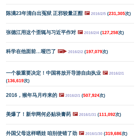
陈满23年清白出冤狱 正邪较量正酣
🖼️
(
231,305
次)
2016/2/5
张德江用这个歪辄与习近平作对
🖼️
(
127,258
次)
2016/2/4
科学在他面前…哑巴了
🖼️▶️
(
197,079
次)
2016/2/2
一个极重要决定！中国将放开导游自由执业
🖼️
2016/2/1
(
136,619
次)
2016，猴年马月咋来的
🖼️
(
507,924
次)
2016/2/1
美爆了！新华网何必贴块膏药
🖼️
(
111,092
次)
2016/1/31
外国父母这样晒娃 咱别使错了劲
🖼️
(
319,686
次)
2016/1/30