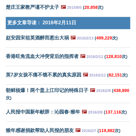
楚庄王家教严谨不护太子
🖼️
(
20,858
次)
2015/9/5
更多文章导读：
2016年2月11日
赵安因宋祖英酒醉而惹出大祸
🖼️
(
499,229
次)
2016/2/13
香港旺角流血大冲突背后的指挥者
🖼️
(
128,810
次)
2016/2/12
英7岁女孩不痛不饿不累的真实原因
🖼️
(
82,151
次)
2016/2/12
朝鲜核爆！两个盖上江印记的特殊日子
🖼️
(
438,890
2016/2/9
次)
人民报中国新年献辞：沁园春·猴年
🖼️
(
137,116
次)
2016/2/8
猴年感谢捐款帮助人民报的朋友
🖼️
(
119,882
次)
2016/2/7