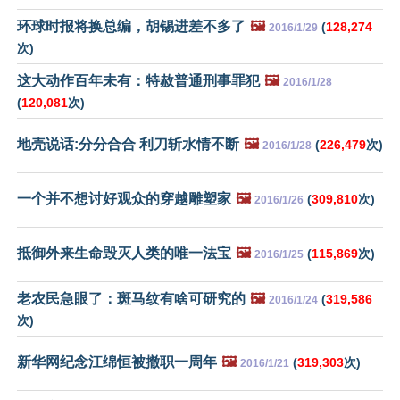
环球时报将换总编，胡锡进差不多了
🖼️
(
128,274
2016/1/29
次)
这大动作百年未有：特赦普通刑事罪犯
🖼️
2016/1/28
(
120,081
次)
地壳说话:分分合合 利刀斩水情不断
🖼️
(
226,479
次)
2016/1/28
一个并不想讨好观众的穿越雕塑家
🖼️
(
309,810
次)
2016/1/26
抵御外来生命毁灭人类的唯一法宝
🖼️
(
115,869
次)
2016/1/25
老农民急眼了：斑马纹有啥可研究的
🖼️
(
319,586
2016/1/24
次)
新华网纪念江绵恒被撤职一周年
🖼️
(
319,303
次)
2016/1/21