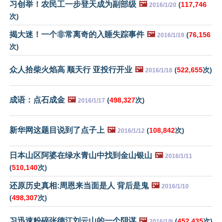
习创举！农民工一步登天成为副部级
🖼️
(
117,746
2016/1/20
次)
揭大迷！一个非常离奇的入睡失踪事件
🖼️
(
76,156
2016/1/19
次)
众人拾柴火焰高 顺天行 亚投行开业
🖼️
(
522,655
次)
2016/1/18
成语：点石成金
🖼️
(
498,327
次)
2016/1/17
新华网这题目说到了点子上
🖼️
(
108,842
次)
2016/1/12
日本山区阿婆在绿水青山中找到金山银山
🖼️
2016/1/11
(
510,140
次)
还原历史真相:周恩来当面是人 背后是鬼
🖼️
2016/1/10
(
498,307
次)
习迅速粉碎张德江刘云山的一个阴谋
🖼️
(
452,435
次)
2016/1/9