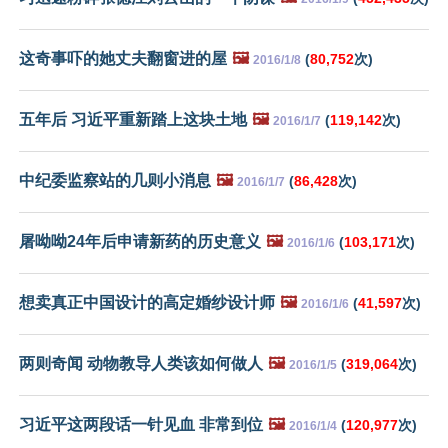
这奇事吓的她丈夫翻窗进的屋
🖼️
(
80,752
次)
2016/1/8
五年后 习近平重新踏上这块土地
🖼️
(
119,142
次)
2016/1/7
中纪委监察站的几则小消息
🖼️
(
86,428
次)
2016/1/7
屠呦呦24年后申请新药的历史意义
🖼️
(
103,171
次)
2016/1/6
想卖真正中国设计的高定婚纱设计师
🖼️
(
41,597
次)
2016/1/6
两则奇闻 动物教导人类该如何做人
🖼️
(
319,064
次)
2016/1/5
习近平这两段话一针见血 非常到位
🖼️
(
120,977
次)
2016/1/4