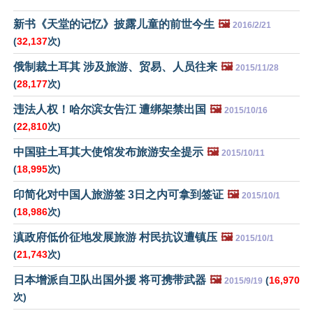
新书《天堂的记忆》披露儿童的前世今生
🖼️
2016/2/21
(
32,137
次)
俄制裁土耳其 涉及旅游、贸易、人员往来
🖼️
2015/11/28
(
28,177
次)
违法人权！哈尔滨女告江 遭绑架禁出国
🖼️
2015/10/16
(
22,810
次)
中国驻土耳其大使馆发布旅游安全提示
🖼️
2015/10/11
(
18,995
次)
印简化对中国人旅游签 3日之内可拿到签证
🖼️
2015/10/1
(
18,986
次)
滇政府低价征地发展旅游 村民抗议遭镇压
🖼️
2015/10/1
(
21,743
次)
日本增派自卫队出国外援 将可携带武器
🖼️
(
16,970
2015/9/19
次)