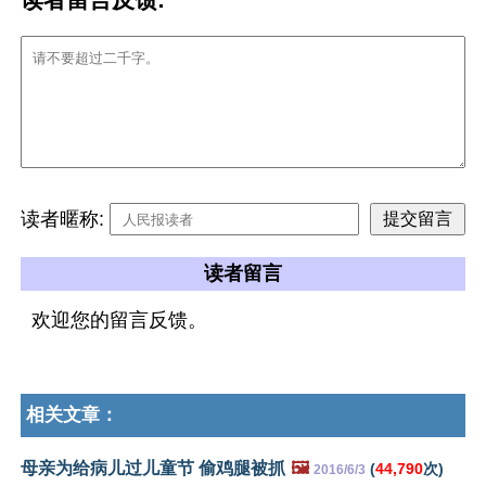
读者暱称:
读者留言
欢迎您的留言反馈。
相关文章：
母亲为给病儿过儿童节 偷鸡腿被抓
🖼️
(
44,790
次)
2016/6/3