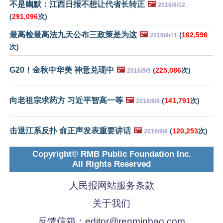
不是幽默：江西日报不想让代省长转正
🖼️
2016/9/12
(
291,096
次)
最高检最高法九天公布三政策是为这
🖼️
(
162,596
2016/9/11
次)
G20！金秋中华美 神意兑现中
🖼️
(
225,086
次)
2016/9/9
向老祖宗求药方 习近平智高一等
🖼️
(
141,791
次)
2016/9/9
击退江系反扑 俞正声发表重要讲话
🖼️
(
120,253
次)
2016/9/8
Copyright© RMB Public Foundation Inc.
All Rights Reserved
人民报网站服务条款
关于我们
反馈信箱：
editor@renminbao.com