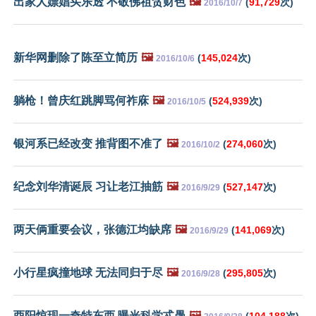
出家人嫖娼买乐透 不敬佛祖贪财色
🖼️
(
91,729
次)
2016/10/7
新华网删除了陈至立简历
🖼️
(
145,024
次)
2016/10/6
躺枪！曾庆红跳脚骂何祚庥
🖼️
(
524,939
次)
2016/10/5
银河系已经改变 推背图不准了
🖼️
(
274,060
次)
2016/10/2
纪念刘华清诞辰 习让老江抽筋
🖼️
(
527,147
次)
2016/9/29
两天俩重要会议，张德江均缺席
🖼️
(
141,069
次)
2016/9/29
小行星疯撞地球 无法同归于尽
🖼️
(
295,805
次)
2016/9/28
酉阳惊现一奇特东西 曝光科学忒愚
🖼️
(
104,188
次)