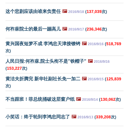
这个悲剧应该由谁来负责任
🖼️
(
137,039
次)
2016/9/18
何祚庥院士的最后一蹦高儿
🖼️
(
236,346
次)
2016/9/17
黄兴国夜短梦不成 李鸿忠天津接镣铐
🖼️
(
518,769
2016/9/16
次)
人民日报:何祚庥,院士头衔不是"铁帽子"
🖼️
2016/9/16
(
153,227
次)
黄洁夫折腾完 新华社副社长免一加二
🖼️
(
125,839
2016/9/15
次)
不当跟班！菲总统捅破这层窗户纸
🖼️
(
130,062
次)
2016/9/14
小笑话：终于轮到李鸿忠同志了
🖼️
(
339,208
次)
2016/9/13