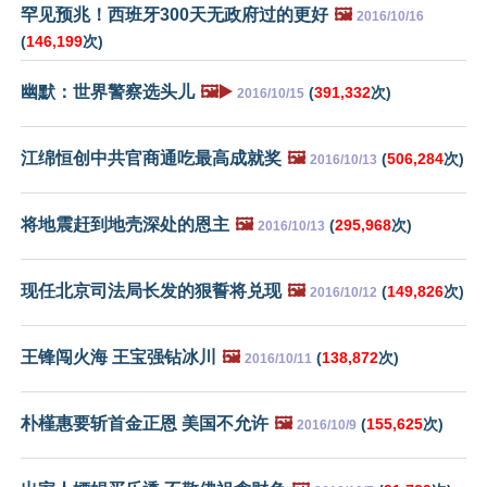
罕见预兆！西班牙300天无政府过的更好
🖼️
2016/10/16
(
146,199
次)
幽默：世界警察选头儿
🖼️▶️
(
391,332
次)
2016/10/15
江绵恒创中共官商通吃最高成就奖
🖼️
(
506,284
次)
2016/10/13
将地震赶到地壳深处的恩主
🖼️
(
295,968
次)
2016/10/13
现任北京司法局长发的狠誓将兑现
🖼️
(
149,826
次)
2016/10/12
王锋闯火海 王宝强钻冰川
🖼️
(
138,872
次)
2016/10/11
朴槿惠要斩首金正恩 美国不允许
🖼️
(
155,625
次)
2016/10/9