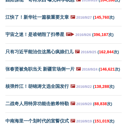
2016/9/28
江快了！新华社一篇极重要文章
🖼️
(
145,760
次)
2016/9/27
宇宙之迷！是谁销毁了扫帚星
🖼️▶️
(
396,187
次)
2016/9/26
只有习近平能治住这黑心疯娘们儿
🖼️
(
162,844
次)
2016/9/25
张春贤被免职当天 新疆官场倒一片
🖼️
(
146,621
次)
2016/9/24
核弹炸江！胡锦涛文选全国发行
🖼️
(
138,288
次)
2016/9/22
二战奇人用特异功能击败希特勒
🖼️
(
88,838
次)
2016/9/20
中南海里一个划时代的宣誓仪式
🖼️
(
151,019
次)
2016/9/19