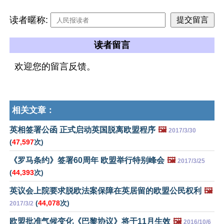
读者暱称:
读者留言
欢迎您的留言反馈。
相关文章：
英相签署公函 正式启动英国脱离欧盟程序
🖼️
2017/3/30
(
47,597
次)
《罗马条约》签署60周年 欧盟举行特别峰会
🖼️
2017/3/25
(
44,393
次)
英议会上院要求脱欧法案保障在英居留的欧盟公民权利
🖼️
(
44,078
次)
2017/3/2
欧盟批准气候变化《巴黎协议》将于11月生效
🖼️
2016/10/6