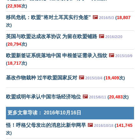
(
22,936
次)
移民危机：欧盟"将对土耳其实行免签"
🖼️
(
18,807
2016/5/3
次)
英国与欧盟达成改革协议 为留在欧盟铺路
🖼️
2016/2/20
(
20,794
次)
欧盟新签证系统落地中国 申根签证需录入指纹
🖼️
2015/10/9
(
18,717
次)
基改作物栽种 过半欧盟国家反对
🖼️
(
19,409
次)
2015/10/4
欧盟或明年承认中国市场经济地位
🖼️
(
20,483
次)
2015/6/11
更多文章导读：
2016年10月16日
怪！呼格父母发出的消息比新华网早
🖼️
(
141,745
2016/10/18
次)