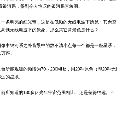
看银河系，得到令人惊叹的银河系景象图。

是一条明亮的红光带，这是在低频的无线电波下所见；其余空
及高频无线电波下的景象。那么其它背景色是什么？

图像中银河系之外背景中的数不清小点每一个都是一座星系，
万座。

台所能观测的频段为70～230MHz，用20种原色（即20种
远的星系。

前所知道的130多亿光年宇宙范围相比，还是差得很远。△
ww.renminbao.com/rmb/articles/2016/11/2/64474.html