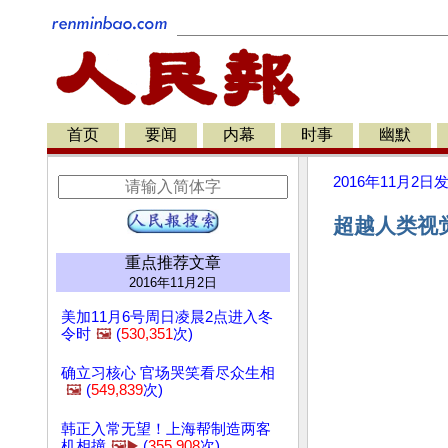
首页
要闻
内幕
时事
幽默
2016年11月2日
超越人类视觉
重点推荐文章
2016年11月2日
美加11月6号周日凌晨2点进入冬
令时
🖼️
(
530,351
次)
确立习核心 官场哭笑看尽众生相
🖼️
(
549,839
次)
韩正入常无望！上海帮制造两客
机相撞
🖼️▶️
(
355,908
次)