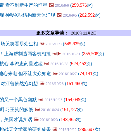
带 看不到新生产的恒星
🖼️
(
259,576
次)
2016/9/6
现 神秘X型结构新天体涌现
🖼️
(
262,592
次)
2016/9/5
更多文章导读：
2016年11月2日
官场哭笑看尽众生相
🖼️
(
549,839
次)
2016/11/3
！上海帮制造两客机相撞
🖼️▶️
(
355,908
次)
2016/10/31
核心 李鸿忠药量过猛
🖼️
(
524,453
次)
2016/10/28
到地心来电 但不让大众知道
🖼️
(
74,141
次)
2016/10/27
荣对江曾依然抱幻想
🖼️
(
151,460
次)
2016/10/26
的又一个黑色幽默
🖼️
(
154,049
次)
2016/10/25
咧 习王笑的多畅
🖼️
(
151,727
次)
2016/10/24
，美国才说实话
🖼️
(
148,465
次)
2016/10/23
挑战天文学家的研究成果
🖼️
(
285,697
次)
2016/10/22