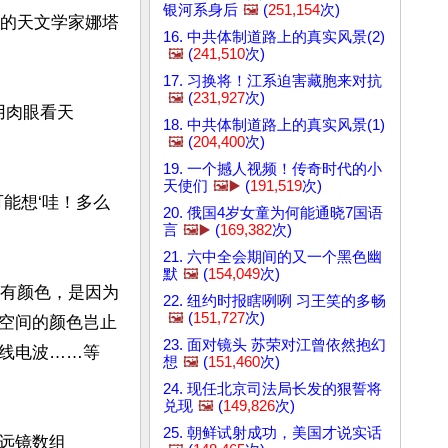
银河系身后
🖼️
(
251,154
次)
y）的天文学家娜塔
16. 中共体制道路上的真实风景(2)
🖼️
(
241,510
次)
17. 习换将！江系迫害藏胞来对抗
🖼️
(
231,927
次)
用肉眼看天
18. 中共体制道路上的真实风景(1)
🖼️
(
204,400
次)
19. 一个撼人视频！传奇时代的小
天使们
🖼️▶️
(
191,519
次)
能想‘哇！多么
20. 俄国4岁女童为何能通晓7国语
言
🖼️▶️
(
169,382
次)
21. 六中全会期间的又一个黑色幽
默
🖼️
(
154,049
次)
所有颜色，是因为
22. 纽约时报瞎咧咧 习王笑的多畅
🖼️
(
151,727
次)
空间的颜色岂止
23. 面对镜头 苏荣对江曾依然抱幻
线电波……等
想
🖼️
(
151,460
次)
24. 现任北京司法局长发的狠誓将
兑现
🖼️
(
149,826
次)
25. 朝鲜试射成功，美国才说实话
远镜数组