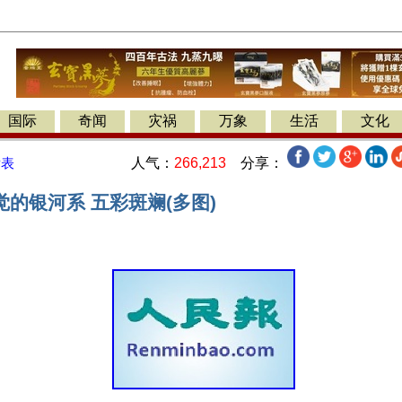
国际
奇闻
灾祸
万象
生活
文化
人气：
266,213
分享：
发表
的银河系 五彩斑斓(多图)