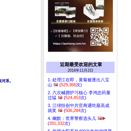
近期最受欢迎的文章
2016年11月2日
1. 处理江在即，黄菊被逐出八宝
山
🖼️
(
529,366
次)
2. 六次喊拥护习核心 李鸿忠药量
过猛
🖼️
(
524,453
次)
3. 江绵恒创中共官商通吃最高成
就奖
🖼️
(
506,284
次)
4. 幽默：世界警察选头儿
🖼️▶️
(
391,332
次)