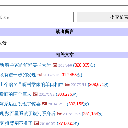
读者留言
反馈。
相关文章
动 科学家的解释笑掉大牙
🖼️
(
328,935
次)
2017/4/6
系有进一步的发现
🖼️
(
312,455
次)
2017/2/13
出个啥？且听科学家的单口相声
🖼️
(
308,671
次)
2017/2/11
后面的两个巨人
🖼️
(
303,275
次)
2017/1/22
河系后面发现了惊喜
🖼️
(
302,156
次)
2016/12/13
现 数百星系藏于银河系身后
🖼️
(
251,154
次)
2016/10/26
变 推背图不准了
🖼️
(
274,060
次)
2016/10/2