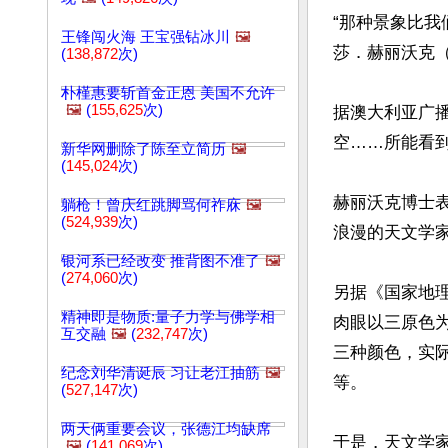
“那种景象比我们
王锋闯火海 王宝强钻冰川
🖼️
莎．赫丽沃克（Nat
(
138,872
次)
朴槿惠要斩首金正恩 美国不允许
🖼️
(
155,625
次)
据澳大利亚广播
空……所能看到
新华网删除了陈至立简历
🖼️
(
145,024
次)
赫丽沃克博士表
躺枪！曾庆红跳脚骂何祚庥
🖼️
(
524,939
次)
浪漫的天文学家
银河系已经改变 推背图不准了
🖼️
(
274,060
次)
另据《国家地理
精神即是物质:量子力学与佛学相
肉眼以三原色
互交融
🖼️
(
232,747
次)
三种颜色，实
纪念刘华清诞辰 习让老江抽筋
🖼️
等。

(
527,147
次)
两天俩重要会议，张德江均缺席
于是，天文学
🖼️
(
141,069
次)