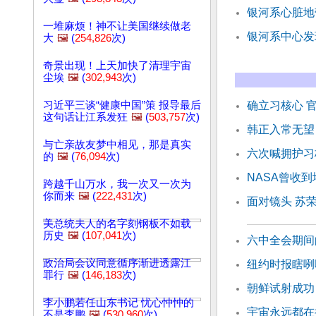
银河系心脏地
一堆麻烦！神不让美国继续做老
银河系中心发
大
🖼️
(
254,826
次)
奇景出现！上天加快了清理宇宙
尘埃
🖼️
(
302,943
次)
习近平三谈“健康中国”策 报导最后
确立习核心 
这句话让江系发狂
🖼️
(
503,757
次)
韩正入常无望
与亡亲故友梦中相见，那是真实
六次喊拥护习
的
🖼️
(
76,094
次)
NASA曾收
跨越千山万水，我一次又一次为
你而来
🖼️
(
222,431
次)
面对镜头 苏
美总统夫人的名字刻钢板不如载
历史
🖼️
(
107,041
次)
六中全会期间
政治局会议同意循序渐进透露江
纽约时报瞎咧
罪行
🖼️
(
146,183
次)
朝鲜试射成功
李小鹏若任山东书记 忧心忡忡的
宇宙永远都在
不是李鹏
🖼️
(
530,960
次)