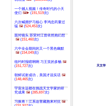
一个撼人视频！传奇时代的小天
使们
🖼️▶️
(
191,519
次)
六次喊拥护习核心 李鸿忠药量过
猛
🖼️
(
524,453
次)
面对镜头 苏荣对江曾依然抱幻想
🖼️
(
151,460
次)
六中全会期间的又一个黑色幽默
🖼️
(
154,049
次)
纽约时报瞎咧咧 习王笑的多畅
🖼️
(
151,727
次)
朝鲜试射成功，美国才说实话
🖼️
(
148,465
次)
宇宙永远都在挑战天文学家的研
究成果
🖼️
(
285,697
次)
习换将！江系迫害藏胞来对抗
🖼️
(
231,927
次)