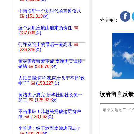
中南海里一个划时代的宣誓仪式
🖼️
(
151,019
次)
分享至：
这个悲剧应该由谁来负责任
🖼️
(
137,039
次)
何祚庥院士的最后一蹦高儿
🖼️
(
236,346
次)
黄兴国夜短梦不成 李鸿忠天津接
镣铐
🖼️
(
518,769
次)
人民日报:何祚庥,院士头衔不是"铁
帽子"
🖼️
(
153,227
次)
读者留言反馈
黄洁夫折腾完 新华社副社长免一
加二
🖼️
(
125,839
次)
不当跟班！菲总统捅破这层窗户
纸
🖼️
(
130,062
次)
小笑话：终于轮到李鸿忠同志了
🖼️
(
339,208
次)