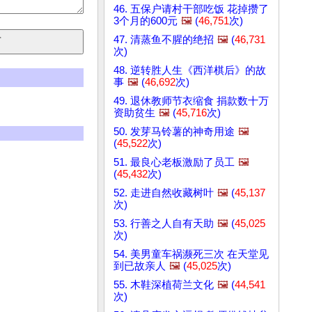
46. 五保户请村干部吃饭 花掉攒了
3个月的600元
🖼️
(
46,751
次)
47. 清蒸鱼不腥的绝招
🖼️
(
46,731
次)
48. 逆转胜人生《西洋棋后》的故
事
🖼️
(
46,692
次)
49. 退休教师节衣缩食 捐款数十万
资助贫生
🖼️
(
45,716
次)
50. 发芽马铃薯的神奇用途
🖼️
(
45,522
次)
51. 最良心老板激励了员工
🖼️
(
45,432
次)
52. 走进自然收藏树叶
🖼️
(
45,137
次)
53. 行善之人自有天助
🖼️
(
45,025
次)
54. 美男童车祸濒死三次 在天堂见
到已故亲人
🖼️
(
45,025
次)
55. 木鞋深植荷兰文化
🖼️
(
44,541
次)