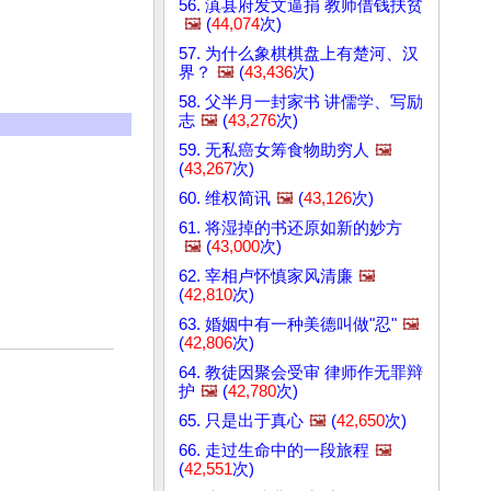
56. 滇县府发文逼捐 教师借钱扶贫
🖼️
(
44,074
次)
57. 为什么象棋棋盘上有楚河、汉
界？
🖼️
(
43,436
次)
58. 父半月一封家书 讲儒学、写励
志
🖼️
(
43,276
次)
59. 无私癌女筹食物助穷人
🖼️
(
43,267
次)
60. 维权简讯
🖼️
(
43,126
次)
61. 将湿掉的书还原如新的妙方
🖼️
(
43,000
次)
62. 宰相卢怀慎家风清廉
🖼️
(
42,810
次)
63. 婚姻中有一种美德叫做"忍"
🖼️
(
42,806
次)
64. 教徒因聚会受审 律师作无罪辩
护
🖼️
(
42,780
次)
65. 只是出于真心
🖼️
(
42,650
次)
66. 走过生命中的一段旅程
🖼️
(
42,551
次)