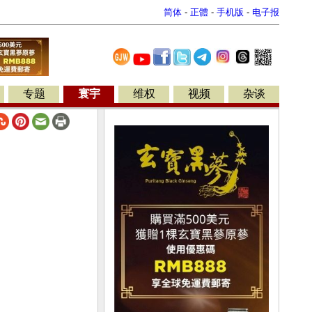
简体
-
正體
-
手机版
-
电子报
专题
寰宇
维权
视频
杂谈