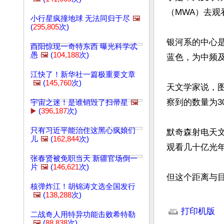
（MWA）去观
小行星疯撞地球 无法同归于尽
🖼️
(
295,805
次)
银河系的中心
酉阳惊现一奇特东西 曝光科学忒
愚
🖼️
(
104,188
次)
蓝色，为中频
江快了！新华社一篇极重要文章
🖼️
(
145,760
次)
天文学家说，
察到的数量为30
宇宙之迷！是谁销毁了扫帚星
🖼️
▶️
(
396,187
次)
只有习近平能治住这黑心疯娘们
默奇森射电天文
儿
🖼️
(
162,844
次)
观看几十亿光年
张春贤被免职当天 新疆官场倒一
片
🖼️
(
146,621
次)
但这个距离与目
核弹炸江！胡锦涛文选全国发行
🖼️
(
138,288
次)
文章网址: http://w
打印机版
二战奇人用特异功能击败希特勒
🖼️
(
88,838
次)