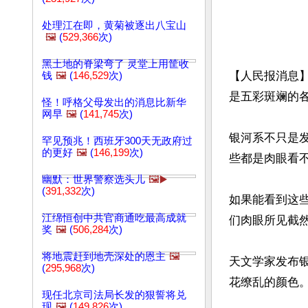
处理江在即，黄菊被逐出八宝山
🖼️
(
529,366
次)
黑土地的脊梁弯了 灵堂上用筐收
【人民报消息
钱
🖼️
(
146,529
次)
是五彩斑斓的
怪！呼格父母发出的消息比新华
网早
🖼️
(
141,745
次)
银河系不只是
罕见预兆！西班牙300天无政府过
的更好
🖼️
(
146,199
次)
些都是肉眼看不
幽默：世界警察选头儿
🖼️▶️
(
391,332
次)
如果能看到这
江绵恒创中共官商通吃最高成就
们肉眼所见截然
奖
🖼️
(
506,284
次)
将地震赶到地壳深处的恩主
🖼️
天文学家发布
(
295,968
次)
花缭乱的颜色。
现任北京司法局长发的狠誓将兑
现
🖼️
(
149,826
次)