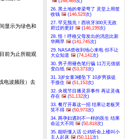
🖼️
(
148,465
次)
26. 黑土地的脊梁弯了 灵堂上用筐
收钱
🖼️
(
146,529
次)
27. 罕见预兆！西班牙300天无政
间显示为绿色和
府过的更好
🖼️
(
146,199
次)
28. 怪！呼格父母发出的消息比新
华网早
🖼️
(
141,745
次)
29. NASA曾收到地心来电 但不让
目前为止所能观
大众知道
🖼️
(
74,141
次)
30. 男子用褪色笔行骗 11万元借据
变白纸
🖼️
(
53,373
次)
31. 3岁女童3楼坠下 10岁男孩徒
无线电波频段）去
手接住
🖼️
(
51,153
次)
32. 央视节目播灵异事件 再证灵魂
存在
🖼️
(
51,132
次)
33. 餐厅开幕这一招 结果让老板哭
笑不得
🖼️
(
50,973
次)
34. 两孕妇遇到不一样的医生 结果
命运大不同
🖼️
(
50,818
次)
35. 能听懂人话 公鸡听命上楼叫小
主人起床
🖼️
(
50,111
次)