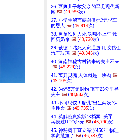
36. 两则儿子救父亲的罕见现代新
闻
🖼️
(
49,986
次)
37. 小学生留言感谢借她2元坐车
的恩人
🖼️
(
49,914
次)
38. 男童预见人死 哭喊不上车 救
回奶奶命
🖼️
(
49,730
次)
39. 缺德！堵死人家通道 用胶黏住
汽车玻璃
🖼️
(
49,346
次)
40. 河南神秘古村转来转去出不来
🖼️
(
49,229
次)
41. 离开灵魂 人体就是一块肉
🖼️
(
49,105
次)
42. 为还5万元财物 驱车23公里寻
失主
🖼️
(
48,833
次)
43. 不可思议！胎儿"出生两次"保
住性命
🖼️
(
48,735
次)
44. 英解密真实版"X档案" 美军士
兵摸过UFO外壳
🖼️
(
46,790
次)
45. 神秘树干直立漂浮450年 物理
学家尴尬了
🖼️
(
46,787
次)