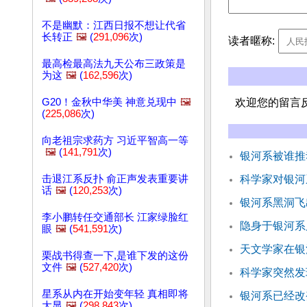
不是幽默：江西日报不想让代省
长转正
🖼️
(
291,096
次)
读者暱称:
最高检最高法九天公布三政策是
为这
🖼️
(
162,596
次)
G20！金秋中华美 神意兑现中
🖼️
欢迎您的留言
(
225,086
次)
向老祖宗求药方 习近平智高一等
🖼️
(
141,791
次)
银河系被谁推
击退江系反扑 俞正声发表重要讲
科学家对银河
话
🖼️
(
120,253
次)
银河系黑洞飞
李小鹏转任交通部长 江家绿脸红
隐身于银河系
眼
🖼️
(
541,591
次)
天文学家在银
栗战书得查一下,是谁下发的这份
文件
🖼️
(
527,420
次)
科学家突然发
星系从内在开始变年轻 真相即将
银河系已经改
大显
🖼️
(
298,843
次)