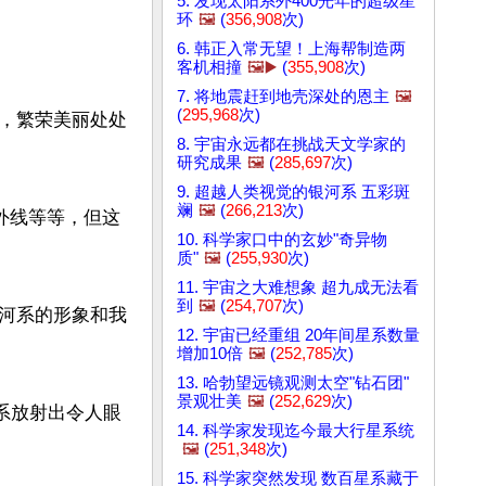
5. 发现太阳系外400光年的超级星
环
🖼️
(
356,908
次)
6. 韩正入常无望！上海帮制造两
客机相撞
🖼️▶️
(
355,908
次)
7. 将地震赶到地壳深处的恩主
🖼️
(
295,968
次)
，繁荣美丽处处
8. 宇宙永远都在挑战天文学家的
研究成果
🖼️
(
285,697
次)
9. 超越人类视觉的银河系 五彩斑
斓
🖼️
(
266,213
次)
外线等等，但这
10. 科学家口中的玄妙"奇异物
质"
🖼️
(
255,930
次)
11. 宇宙之大难想象 超九成无法看
到
🖼️
(
254,707
次)
河系的形象和我
12. 宇宙已经重组 20年间星系数量
增加10倍
🖼️
(
252,785
次)
13. 哈勃望远镜观测太空"钻石团"
景观壮美
🖼️
(
252,629
次)
系放射出令人眼
14. 科学家发现迄今最大行星系统
🖼️
(
251,348
次)
15. 科学家突然发现 数百星系藏于