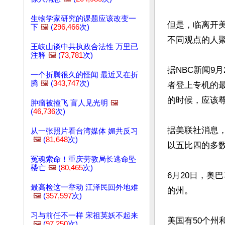
生物学家研究的课题应该改变一
但是，临离开美国
下
🖼️
(
296,466
次)
不同观点的人聚
王岐山谈中共执政合法性 万里已
注释
🖼️
(
73,781
次)
据NBC新闻9
一个折腾很久的怪闻 最近又在折
腾
🖼️
(
343,747
次)
者登上专机的
的时候，应该尊
肿瘤被撞飞 盲人见光明
🖼️
(
46,736
次)
据美联社消息，
从一张照片看台湾媒体 媚共反习
🖼️
(
81,648
次)
以五比四的多数
冤魂索命！重庆劳教局长逃命坠
楼亡
🖼️
(
80,465
次)
6月20日，奥
最高检这一举动 江泽民回外地难
的州。

🖼️
(
357,597
次)
习与前任不一样 宋祖英妖不起来
美国有50个州
🖼️
(
97,250
次)