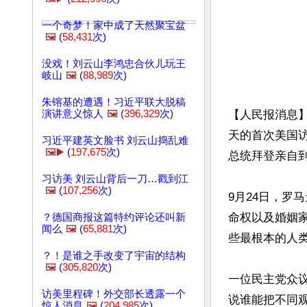
一个奇梦！家中成了天然聚宝盆
🖼️
(
58,431
次)
没戏！刘云山李鸿忠合伙儿玩王
岐山
🖼️
(
88,989
次)
朱镕基的遭遇！习近平联大脱稿
演讲意义惊人
🖼️
(
396,329
次)
【人民报消息】
天的首次美国
习近平建英文脸书 刘云山捣乱难
🖼️▶️
(
197,675
次)
总统拜登亲自
习访美 刘云山背后一刀…戳到江
🖼️
(
107,256
次)
9月24日，罗
命权以及婚姻
？德国商报这篇特约评论还叫新
闻么
🖼️
(
65,881
次)
些最根本的人类
？！是谁之手改变了宇宙的结构
🖼️
(
305,820
次)
一位民主党众
访美里程碑！外交部长透露一个
说谁能把不同观
惊人消息
🖼️
(
204,985
次)