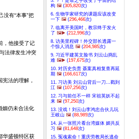
5. ？！是谁之手改变了宇宙的结
构
🖼️
(
305,820
次)
6. 生物学家研究的课题应该改变
己没有“本事”把
一下
🖼️
(
296,466
次)
7. 临离开美国时，教宗终于发火
了
🖼️▶️
(
212,996
次)
8. 访美里程碑！外交部长透露一
飞前，他接受了记
个惊人消息
🖼️
(
204,985
次)
与法律发生冲突
9. 习近平建英文脸书 刘云山捣乱
难
🖼️▶️
(
197,675
次)
10. 对历史负责 聂案真相复查再延
期
🖼️
(
166,617
次)
国宪法的理解，
11. 习访美 刘云山背后一刀…戳到
江
🖼️
(
107,256
次)
12. 习与前任不一样 宋祖英妖不起
来
🖼️
(
97,250
次)
婚姻仍未合法化
13. 没戏！刘云山李鸿忠合伙儿玩
王岐山
🖼️
(
88,989
次)
14. 从一张照片看台湾媒体 媚共反
习
🖼️
(
81,648
次)
都华盛顿特区获
15. 冤魂索命！重庆劳教局长逃命