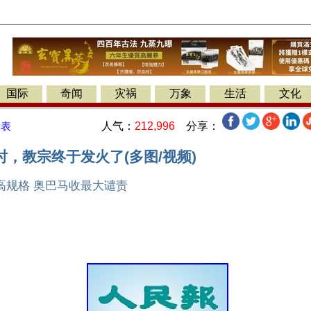
国际
奇闻
灾祸
万象
生活
文化
人气：
212,996
分享：
发表
，教宗终于发火了(多图/视频)
高规格 奥巴马收最大谴责