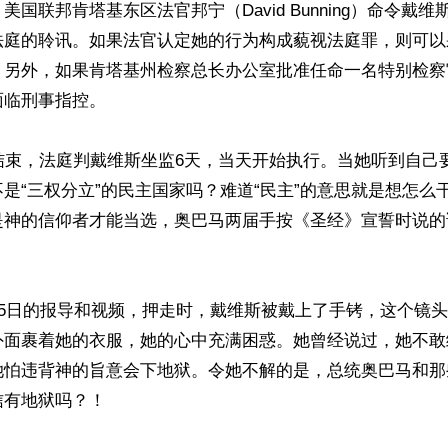
国联邦肯塔基东区法官邦宁（David Bunning）命令戴维
法庭的聆讯。如果法官认定她的行为构成藐视法庭罪，则可以
。另外，如果肯塔基州检察总长办公室批准任命一名特别检察
临刑事指控。

结束，法庭判戴维斯坐监6天，当天开始执行。当她听到自己
是“三权分立”的民主国家吗？难道“民主”的意思就是想怎么
是神的信仰者才能当选，奥巴马两届手按《圣经》宣誓时说的
月5日的报导和视频，押走时，戴维斯被戴上了手铐，这个镜
外面裹着她的衣服，她的心中充满困惑。她曾经说过，她不敢
她怕违背神的旨意会下地狱。令她不解的是，总统奥巴马和那
有地狱吗？！
