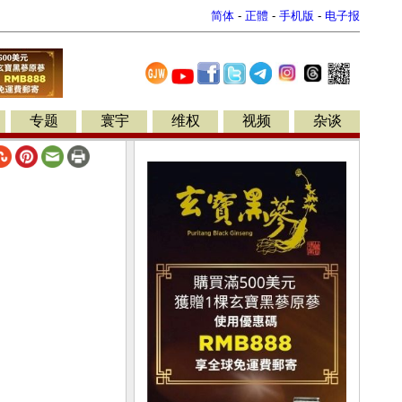
简体
-
正體
-
手机版
-
电子报
专题
寰宇
维权
视频
杂谈