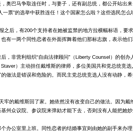
是，奥巴马争取连任时，与妻子，还有副总统，都公开站出来
人一票”的选举中获胜连任！这个国家怎么啦？这些选民怎么啦
播报之后，有200个支持者在她被监禁的地方拉横幅标语，要
。也有一两个同性恋者在外面挥舞着他们那标志旗，表示他们
，非营利组织“自由法律顾问”（Liberty Counsel）的创
t Staver）主动担任戴维斯的律师，多位美国共和党总统竞
官的做法是错误和危险的。而民主党总统竞选人没有动静，希
6天牢的戴维斯回了家。她依然没有改变自己的做法。因为戴
塔基州众议院、参议院来弹劾才能下去，否则没有人能把她炒鱿
那个办公室里上班。同性恋者的结婚事宜则由她的副手来办理。