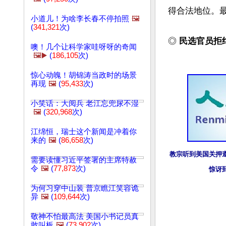
得合法地位。最
小道儿！为啥李长春不停拍照
🖼️
(
341,321
次)
◎ 
民选官员拒
噢！几个让科学家哇呀呀的奇闻
🖼️▶️
(
186,105
次)
惊心动魄！胡锦涛当政时的场景
再现
🖼️
(
95,433
次)
小笑话：大阅兵 老江忘兜尿不湿
🖼️
(
320,968
次)
江绵恒，瑞士这个新闻是冲着你
来的
🖼️
(
86,658
次)
教宗听到美国关押遵
需要读懂习近平签署的主席特赦
令
🖼️
(
77,873
次)
惊讶
为何习穿中山装 普京瞧江笑容诡
异
🖼️
(
109,644
次)
敬神不怕最高法 美国小书记员真
敢叫板
🖼️
(
73,902
次)