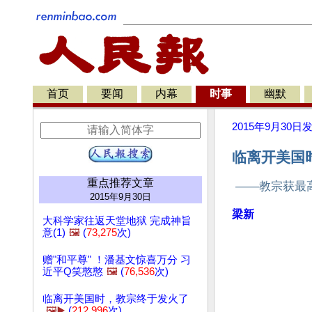
首页
要闻
内幕
时事
幽默
2015年9月30日
临离开美国时
重点推荐文章
——教宗获最
2015年9月30日
梁新
大科学家往返天堂地狱 完成神旨
意(1)
🖼️
(
73,275
次)
赠"和平尊" ！潘基文惊喜万分 习
近平Q笑憨憨
🖼️
(
76,536
次)
临离开美国时，教宗终于发火了
🖼️▶️
(
212,996
次)