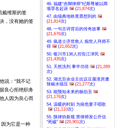
46. 福建“赤脚律师”纪斯尊被以两
项罪名起诉
🖼️
(
21,874
次)
员戴维斯的签
47. 由瑞典地铁查票想到的
🖼️
决，没有她的签
(
21,814
次)
48. 一句古诗背后的传奇故事
🖼️
(
21,676
次)
49. 疯道士济世救人 痴世人拜师不
得
🖼️
(
21,652
次)
50. 银川市136人控告江泽民
🖼️
(
21,435
次)
51. 天然洗剂 事半功倍
🖼️
(
21,289
次)
52. 湖北百余业主抗议豆腐渣房遭
他说：“我不记
辣椒水镇压
🖼️
(
21,277
次)
据良心拒绝职务
53. 能预知未来的杨伯丑
🖼️
(
21,176
次)
他人因为良心而
54. 温暖的时刻 为病危妻子唱歌
🖼️
(
21,110
次)
55. 陕律协新规 禁律师发公开信
“死磕”
🖼️
(
20,901
次)
，因为它是一种