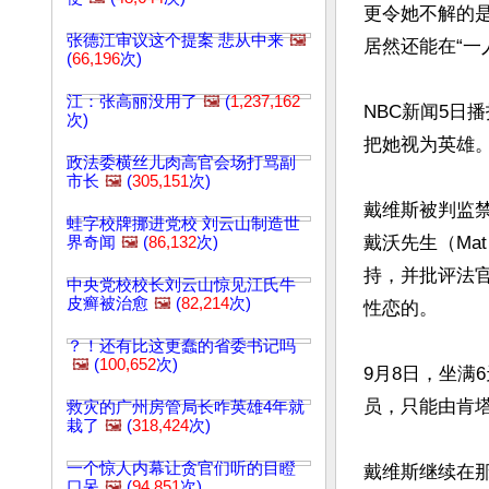
更令她不解的
张德江审议这个提案 悲从中来
🖼️
居然还能在“一
(
66,196
次)
江：张高丽没用了
🖼️
(
1,237,162
NBC新闻5日
次)
把她视为英雄
政法委横丝儿肉高官会场打骂副
市长
🖼️
(
305,151
次)
戴维斯被判监禁后
蛙字校牌挪进党校 刘云山制造世
戴沃先生（Ma
界奇闻
🖼️
(
86,132
次)
持，并批评法
中央党校校长刘云山惊见江氏牛
皮癣被治愈
🖼️
(
82,214
次)
性恋的。

？！还有比这更蠢的省委书记吗
🖼️
(
100,652
次)
9月8日，坐满
员，只能由肯
救灾的广州房管局长咋英雄4年就
栽了
🖼️
(
318,424
次)
一个惊人内幕让贪官们听的目瞪
戴维斯继续在
口呆
🖼️
(
94,851
次)