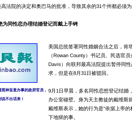
高法院的决定和奥巴马的批准，导致其余的31个州都必须为同
绝为同性恋办理结婚登记而戴上手铐
美国总统签署同性婚姻合法之后，肯
（Rowan County）书记员、民选官员
Davis）向联邦最高法院提出暂停同
求，但是在8月31日被驳回。

照神旨意办事的政府官员，

9月1日早晨，多名同性恋想登记结婚
到说不出话来！
办公室碰壁。身为天主教徒的戴维斯就
戴维斯表示，她的行为是“依据上帝的
下地狱的事。
