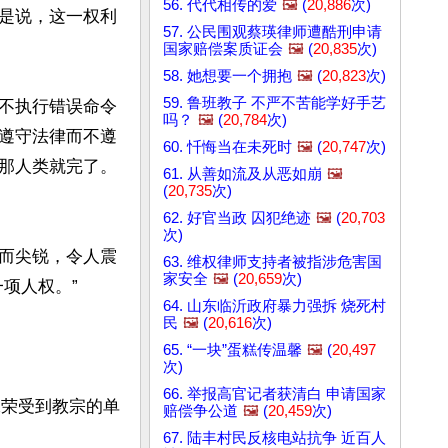
56. 代代相传的爱
🖼️
(
20,886
次)
是说，这一权利
57. 公民围观蔡瑛律师遭酷刑申请
国家赔偿案质证会
🖼️
(
20,835
次)
58. 她想要一个拥抱
🖼️
(
20,823
次)
59. 鲁班教子 不严不苦能学好手艺
不执行错误命令
吗？
🖼️
(
20,784
次)
遵守法律而不遵
60. 忏悔当在未死时
🖼️
(
20,747
次)
那人类就完了。
61. 从善如流及从恶如崩
🖼️
(
20,735
次)
62. 好官当政 囚犯绝迹
🖼️
(
20,703
次)
而尖锐，令人震
63. 维权律师支持者被指涉危害国
家安全
🖼️
(
20,659
次)
项人权。”

64. 山东临沂政府暴力强拆 烧死村
民
🖼️
(
20,616
次)
65. “一块”蛋糕传温馨
🖼️
(
20,497
次)
66. 举报高官记者获清白 申请国家
殊荣受到教宗的单
赔偿争公道
🖼️
(
20,459
次)
67. 陆丰村民反核电站抗争 近百人