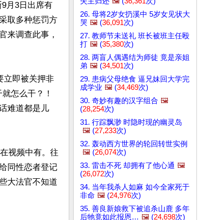
失主归还
🖼️
(
36,361
次)
斯9月3日出席有
26. 母将2岁女扔溪中 5岁女见状大
采取多种惩罚方
哭
🖼️
(
36,091
次)
官来调查此事，
27. 教师节未送礼 班长被班主任殴
打
🖼️
(
35,380
次)
28. 两盲人偶遇结为师徒 竟是亲姐
弟
🖼️
(
34,501
次)
要立即被关押非
29. 患病父母绝食 逼兄妹回大学完
成学业
🖼️
(
34,469
次)
干就怎么干？！
30. 奇妙有趣的汉字组合
🖼️
话难道都是儿
(
28,254
次)
31. 行踪飘渺 时隐时现的幽灵岛
🖼️
(
27,233
次)
32. 轰动西方世界的轮回转世实例
头在视频中有。往
🖼️
(
26,074
次)
33. 雷击不死 却拥有了他心通
🖼️
给同性恋者登记
(
26,072
次)
些大法官不知道
34. 当年我杀人如麻 如今全家死于
非命
🖼️
(
24,976
次)
35. 善良新娘救下被追杀山鹿 多年
后牠竟如此报恩…
🖼️
(
24,698
次)