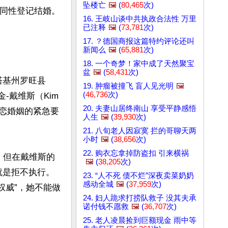
坠楼亡
🖼️
(
80,465
次)
性登记结婚。 

16. 王岐山谈中共执政合法性 万里
已注释
🖼️
(
73,781
次)
17. ？德国商报这篇特约评论还叫
新闻么
🖼️
(
65,881
次)
18. 一个奇梦！家中成了天然聚宝
盆
🖼️
(
58,431
次)
塔基州罗旺县
19. 肿瘤被撞飞 盲人见光明
🖼️
(
46,736
次)
金-戴维斯（Kim 
20. 夫妻山居终南山 享受平静感悟
性恋婚姻的紧急要
人生
🖼️
(
39,930
次)
21. 八旬老人因寂寞 拦的哥聊天两
小时
🖼️
(
38,656
次)
22. 购衣忘拿掉防盗扣 引来横祸
，但在戴维斯的
🖼️
(
38,205
次)
是拒不执行。 
23. “人不死 债不烂”深夜卖菜奶奶
感动全城
🖼️
(
37,959
次)
权威”，她不能做
24. 妇人跪求打捞队救子 没其夫承
诺付钱不愿救
🖼️
(
36,707
次)
25. 老人凌晨捡到巨额现金 雨中等