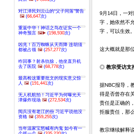
对江泽民刘云山的“父子同落”警告
9月14日，一
🖼️
(
66,647
次)
字，她依然不
重返中华！神话之鸟在证实一个
字，可以生效。 
神奇预言
🖼️▶️
(
198,930
次)
凶兆！百万蜘蛛从天而降 连胡须
这大概就是那位
都被占领
🖼️
(
257,277
次)
咋回事？射杀犰狳，他坐直升机
去了医院
🖼️
(
68,778
次)
◎ 
教宗受访支
最高检这重要批文的现实意义惊
人
🖼️
(
191,441
次)
据NBC报导，
得是否曾存在
无人机航拍！习近平为何曝光天
津爆炸现场
🖼️
(
272,534
次)
责任是正确的
阅兵没有老江的份 习近平说他没
拒服责任，那么
资格
🖼️
(
359,255
次)
当年温家宝怒喊有内鬼 如今有一
教宗继续解释
个抓一个
🖼️
(
335,220
次)