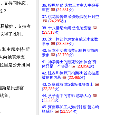
，支持同性恋，
36. 报恩的猫 为救三岁主人中弹受
重伤
🖼️
(
24,581
次)
？

37. 桃花源传奇 砍柴误闯另外时空
🖼️
(
24,285
次)
求释放她，支持者
38. 十八世纪奇闻 贪色险变猪
🖼️
(
23,913
次)
取得了胜利。

39. 这一摔让养鸡女变成艺术家数
学家
🖼️
(
23,859
次)
办人和主席麦特-斯
40. 日本小女孩清楚记得投胎前的
景象
🖼️
(
23,799
次)
选人向她表示支
41. 神学博士的濒死经验 体会“身
拉里是公开挺同
体只是一个容器”
🖼️
(
23,056
次)
42. 陈泰和律师刑拘期满 首次披露
被刑拘内幕
🖼️
(
22,465
次)
43. 双腿截肢 靠2张板凳登泰山
🖼️
维斯是民选官
(
22,289
次)
鱼。

44. 父子雨中的背影 感动人心
🖼️
(
22,229
次)
45. 河南煤矿工人游行讨薪 警方鸣


枪威吓
🖼️
(
21,994
次)