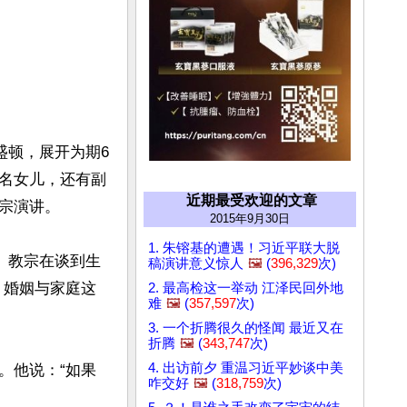
盛顿，展开为期6
名女儿，还有副
近期最受欢迎的文章
演讲。

2015年9月30日
1. 朱镕基的遭遇！习近平联大脱
。教宗在谈到生
稿演讲意义惊人
🖼️
(
396,329
次)
，婚姻与家庭这
2. 最高检这一举动 江泽民回外地
难
🖼️
(
357,597
次)
3. 一个折腾很久的怪闻 最近又在
折腾
🖼️
(
343,747
次)
4. 出访前夕 重温习近平妙谈中美
。他说：“如果
咋交好
🖼️
(
318,759
次)