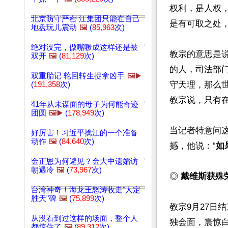
权利，是人权
北京防守严密 江集团只能在自己
是有可取之处，
地盘玩儿震动
🖼️
(
85,963
次)
绝对没完，傲嘴噘成这样还是被
教宗的意思是
双开
🖼️
(
81,129
次)
的人，司法部
双重胎记 轮回转生捉拿凶手
🖼️▶️
守天理，那么
(
191,358
次)
教宗说，只有在
41年从未谋面的母子为何能奇迹
团圆
🖼️▶️
(
178,949
次)
当记者特意问
好厉害！习近平擒江的一个准备
动作
🖼️
(
84,640
次)
撼，他说：“
如
金正恩为何避见？金大中遗孀访
朝遇冷
🖼️
(
73,967
次)
◎ 
戴维斯获殊
台湾神奇！海龙王怒涛收走"人定
胜天"碑
🖼️
(
75,899
次)
教宗9月27日
从没看到过这样的场面，整个人
独会面，震惊白
都惊住了
🖼️
(
89,312
次)