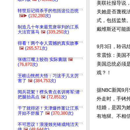
美联社报导说，美
转世后记得杀手的包括这位总统
关她是否蔑视
🖼️▶️
(
192,280
次)
式，包括监禁
制造几十年来最荒唐审判的江系
戴维斯还可能面
大法官落马
🖼️
(
339,250
次)
得看！两个令人震撼的真实故事
9月3日，聆讯
🖼️
(
265,571
次)
常震惊：美国不
张德江嘴上较劲 实际囊踹
🖼️
美国总统必须
(
76,870
次)
戏？！

王岐山恍然大悟：习这手儿太厉
害了
🖼️
(
384,753
次)
据NBC新闻9
阅兵花絮！楞头青点名训将军:请
把腿抬高点
🖼️
(
72,851
次)
外走时，手铐
结婚，是因为
干了就得还！天津爆炸案让江系
开始不舒服了
🖼️
(
370,380
次)
有地狱、不相信
不可思议！浪漫烛光铸成纯洁天
使
🖼️
(
48,644
次)