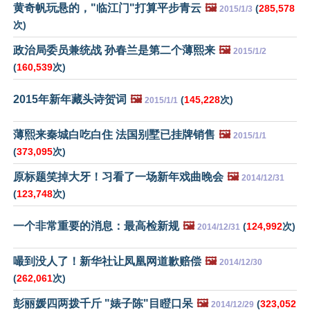
黄奇帆玩悬的，"临江门"打算平步青云
🖼️
(
285,578
2015/1/3
次)
政治局委员兼统战 孙春兰是第二个薄熙来
🖼️
2015/1/2
(
160,539
次)
2015年新年藏头诗贺词
🖼️
(
145,228
次)
2015/1/1
薄熙来秦城白吃白住 法国别墅已挂牌销售
🖼️
2015/1/1
(
373,095
次)
原标题笑掉大牙！习看了一场新年戏曲晚会
🖼️
2014/12/31
(
123,748
次)
一个非常重要的消息：最高检新规
🖼️
(
124,992
次)
2014/12/31
嘬到没人了！新华社让凤凰网道歉赔偿
🖼️
2014/12/30
(
262,061
次)
彭丽媛四两拨千斤 "婊子陈"目瞪口呆
🖼️
(
323,052
2014/12/29