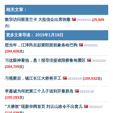
相关文章：
教宗访问斯里兰卡 大批信众出席弥撒
🖼️
(
25,909
2015/1/14
次)
更多文章导读：
2015年1月19日
想当年，江泽民在赵紫阳面前象条哈巴狗
🖼️
2015/1/21
(
284,608
次)
习这眼神看他，悬！报导没提谁陪察鲁甸震区
🖼️
2015/1/20
(
284,709
次)
习视察后，镇江长江大桥将开工
🖼️
(
109,532
次)
2015/1/19
李嘉诚为何把第三个儿子送到开曼群岛
🖼️
2015/1/18
(
105,293
次)
"大裤衩"现新华网首页 刘云山政令不出窝儿
🖼️
2015/1/17
(
110,039
次)