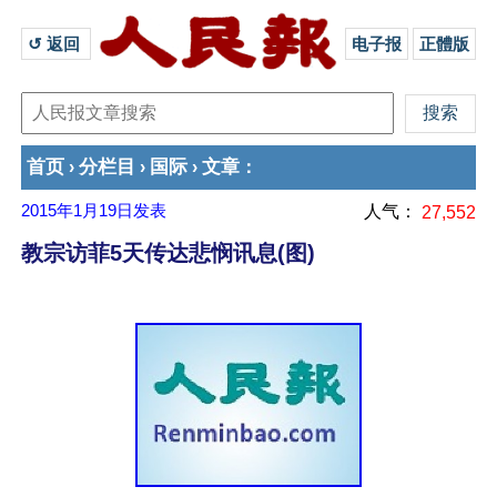
↺ 返回 
电子报
正體版
首页
分栏目
国际
文章
›
›
›
：
2015年1月19日
发表
人气：
27,552
教宗访菲5天传达悲悯讯息(图)