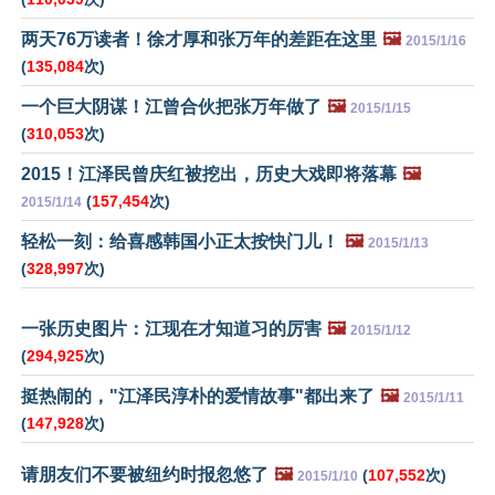
两天76万读者！徐才厚和张万年的差距在这里
🖼️
2015/1/16
(
135,084
次)
一个巨大阴谋！江曾合伙把张万年做了
🖼️
2015/1/15
(
310,053
次)
2015！江泽民曾庆红被挖出，历史大戏即将落幕
🖼️
(
157,454
次)
2015/1/14
轻松一刻：给喜感韩国小正太按快门儿！
🖼️
2015/1/13
(
328,997
次)
一张历史图片：江现在才知道习的厉害
🖼️
2015/1/12
(
294,925
次)
挺热闹的，"江泽民淳朴的爱情故事"都出来了
🖼️
2015/1/11
(
147,928
次)
请朋友们不要被纽约时报忽悠了
🖼️
(
107,552
次)
2015/1/10