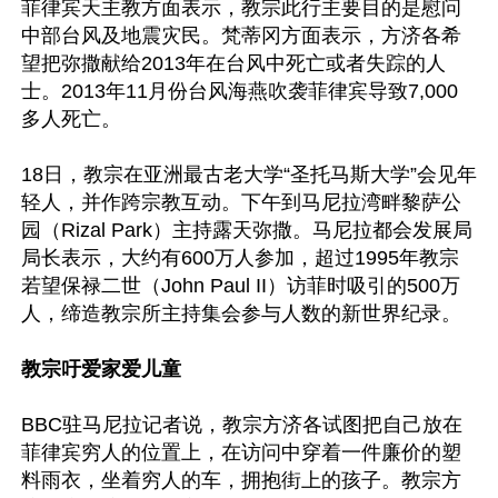
菲律宾天主教方面表示，教宗此行主要目的是慰问
中部台风及地震灾民。梵蒂冈方面表示，方济各希
望把弥撒献给2013年在台风中死亡或者失踪的人
士。2013年11月份台风海燕吹袭菲律宾导致7,000
多人死亡。

18日，教宗在亚洲最古老大学“圣托马斯大学”会见年
轻人，并作跨宗教互动。下午到马尼拉湾畔黎萨公
园（Rizal Park）主持露天弥撒。马尼拉都会发展局
局长表示，大约有600万人参加，超过1995年教宗
若望保禄二世（John Paul II）访菲时吸引的500万
人，缔造教宗所主持集会参与人数的新世界纪录。

教宗吁爱家爱儿童
BBC驻马尼拉记者说，教宗方济各试图把自己放在
菲律宾穷人的位置上，在访问中穿着一件廉价的塑
料雨衣，坐着穷人的车，拥抱街上的孩子。教宗方