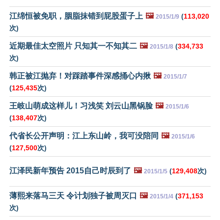
江绵恒被免职，胭脂抹错到屁股蛋子上
🖼️
(
113,020
2015/1/9
次)
近期最佳太空照片 只知其一不知其二
🖼️
(
334,733
2015/1/8
次)
韩正被江抛弃！对踩踏事件深感捅心内揪
🖼️
2015/1/7
(
125,435
次)
王岐山萌成这样儿！习浅笑 刘云山黑锅脸
🖼️
2015/1/6
(
138,407
次)
代省长公开声明：江上东山岭，我可没陪同
🖼️
2015/1/6
(
127,500
次)
江泽民新年预告 2015自己时辰到了
🖼️
(
129,408
次)
2015/1/5
薄熙来落马三天 令计划独子被周灭口
🖼️
(
371,153
2015/1/4
次)