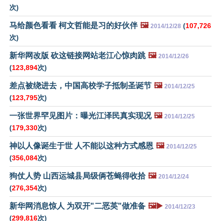
次)
马给颜色看看 柯文哲能是习的好伙伴
🖼️
(
107,726
2014/12/28
次)
新华网改版 砍这链接网站老江心惊肉跳
🖼️
2014/12/26
(
123,894
次)
差点被绕进去，中国高校学子抵制圣诞节
🖼️
2014/12/25
(
123,795
次)
一张世界罕见图片：曝光江泽民真实现况
🖼️
2014/12/25
(
179,330
次)
神以人像诞生于世 人不能以这种方式感恩
🖼️
2014/12/25
(
356,084
次)
狗仗人势 山西运城县局级俩苍蝇得收拾
🖼️
2014/12/24
(
276,354
次)
新华网消息惊人 为双开"二恶英"做准备
🖼️▶️
2014/12/23
(
299,816
次)