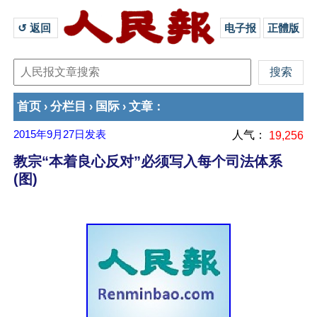
↺ 返回 
电子报
正體版
首页
分栏目
国际
文章
›
›
›
：
2015年9月27日
发表
人气：
19,256
教宗“本着良心反对”必须写入每个司法体系
(图)