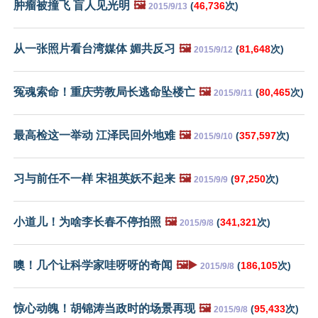
肿瘤被撞飞 盲人见光明
🖼️
(
46,736
次)
2015/9/13
从一张照片看台湾媒体 媚共反习
🖼️
(
81,648
次)
2015/9/12
冤魂索命！重庆劳教局长逃命坠楼亡
🖼️
(
80,465
次)
2015/9/11
最高检这一举动 江泽民回外地难
🖼️
(
357,597
次)
2015/9/10
习与前任不一样 宋祖英妖不起来
🖼️
(
97,250
次)
2015/9/9
小道儿！为啥李长春不停拍照
🖼️
(
341,321
次)
2015/9/8
噢！几个让科学家哇呀呀的奇闻
🖼️▶️
(
186,105
次)
2015/9/8
惊心动魄！胡锦涛当政时的场景再现
🖼️
(
95,433
次)
2015/9/8