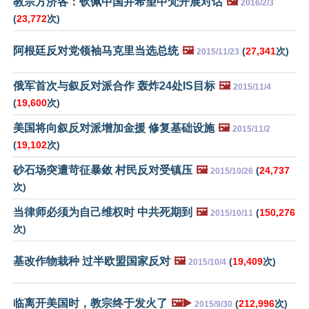
教宗方济各：钦佩中国并希望中梵开展对话
🖼️
2016/2/3
(
23,772
次)
阿根廷反对党领袖马克里当选总统
🖼️
(
27,341
次)
2015/11/23
俄军首次与叙反对派合作 轰炸24处IS目标
🖼️
2015/11/4
(
19,600
次)
美国将向叙反对派增加金援 修复基础设施
🖼️
2015/11/2
(
19,102
次)
砂石场突遭苛征暴敛 村民反对受镇压
🖼️
(
24,737
2015/10/26
次)
当律师必须为自己维权时 中共死期到
🖼️
(
150,276
2015/10/11
次)
基改作物栽种 过半欧盟国家反对
🖼️
(
19,409
次)
2015/10/4
临离开美国时，教宗终于发火了
🖼️▶️
(
212,996
次)
2015/9/30