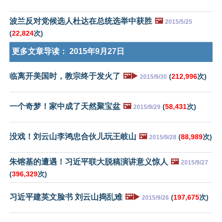
波兰反对党候选人杜达在总统选举中获胜
🖼️
2015/5/25
(
22,824
次)
更多文章导读：
2015年9月27日
临离开美国时，教宗终于发火了
🖼️▶️
(
212,996
次)
2015/9/30
一个奇梦！家中成了天然聚宝盆
🖼️
(
58,431
次)
2015/9/29
没戏！刘云山李鸿忠合伙儿玩王岐山
🖼️
(
88,989
次)
2015/9/28
朱镕基的遭遇！习近平联大脱稿演讲意义惊人
🖼️
2015/9/27
(
396,329
次)
习近平建英文脸书 刘云山捣乱难
🖼️▶️
(
197,675
次)
2015/9/26