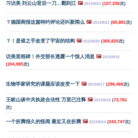
习访美 刘云山背后一刀…戳到江
🖼️
(
107,256
次)
2015/9/23
？德国商报这篇特约评论还叫新闻么
🖼️
(
65,881
次)
2015/9/21
？！是谁之手改变了宇宙的结构
🖼️
(
305,820
次)
2015/9/20
访美里程碑！外交部长透露一个惊人消息
🖼️
2015/9/19
(
204,985
次)
生物学家研究的课题应该改变一下
🖼️
(
296,466
次)
2015/9/17
王岐山谈中共执政合法性 万里已注释
🖼️
(
73,781
2015/9/16
次)
一个折腾很久的怪闻 最近又在折腾
🖼️
(
343,747
次)
2015/9/14