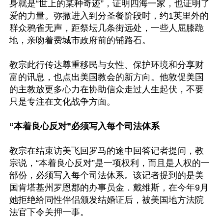
身就是“世上的某种奇迹”，证明四海一家，也证明了
爱的力量。弥撒进入到分圣餐阶段时，约1英里外的
群众鸦雀无声，距祭坛几条街远处，一些人屈膝跪
地，亲吻着费城市政府前的铺路石。

教宗此行传达尊重移民与女性、保护环境和分享财
富的讯息，也点出美国教会的新方向。他敦促美国
的主教放更多心力在协助信众走过人生起伏，不要
只是专注在文化战争方面。

“本着良心反对”必须写入每个司法体系
教宗在结束访美飞回罗马的途中回答记者提问，教
宗说，“本着良心反对”是一项权利，而且是人权的一
部份，必须写入每个司法体系。该记者提到的是美
国肯塔基州罗恩郡的办事员金．戴维斯，在今年9月
她拒绝给同性伴侣颁发结婚证后，被美国地方法院
法官下令关押一事。
