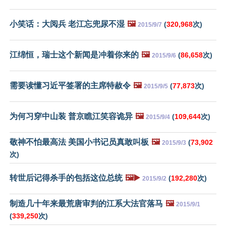
小笑话：大阅兵 老江忘兜尿不湿
🖼️
(
320,968
次)
2015/9/7
江绵恒，瑞士这个新闻是冲着你来的
🖼️
(
86,658
次)
2015/9/6
需要读懂习近平签署的主席特赦令
🖼️
(
77,873
次)
2015/9/5
为何习穿中山装 普京瞧江笑容诡异
🖼️
(
109,644
次)
2015/9/4
敬神不怕最高法 美国小书记员真敢叫板
🖼️
(
73,902
2015/9/3
次)
转世后记得杀手的包括这位总统
🖼️▶️
(
192,280
次)
2015/9/2
制造几十年来最荒唐审判的江系大法官落马
🖼️
2015/9/1
(
339,250
次)