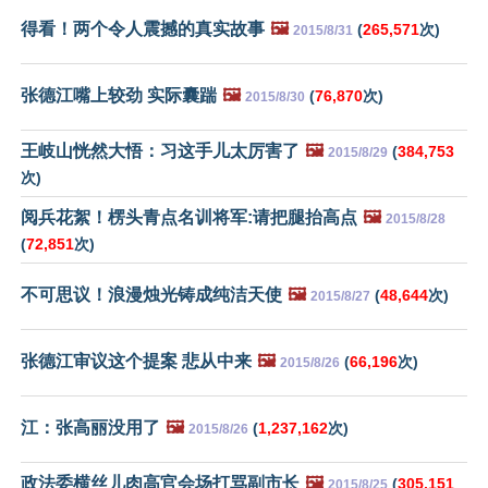
得看！两个令人震撼的真实故事
🖼️
(
265,571
次)
2015/8/31
张德江嘴上较劲 实际囊踹
🖼️
(
76,870
次)
2015/8/30
王岐山恍然大悟：习这手儿太厉害了
🖼️
(
384,753
2015/8/29
次)
阅兵花絮！楞头青点名训将军:请把腿抬高点
🖼️
2015/8/28
(
72,851
次)
不可思议！浪漫烛光铸成纯洁天使
🖼️
(
48,644
次)
2015/8/27
张德江审议这个提案 悲从中来
🖼️
(
66,196
次)
2015/8/26
江：张高丽没用了
🖼️
(
1,237,162
次)
2015/8/26
政法委横丝儿肉高官会场打骂副市长
🖼️
(
305,151
2015/8/25