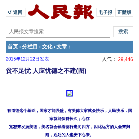
↺ 返回 
电子报
正體版
首页
分栏目
文化
文章
›
›
›
：
2015年12月22日
发表
人气：
29,446
贫不足忧 人应忧德之不建(图)
有道德这个基础，国家才能强盛，有美德大家就会快乐，人民快乐，国
家就能保持长久；心存

宽恕来发扬美德，美名就会载着德行走向四方，因此远方的人会来归