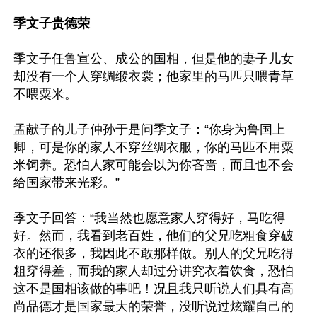
季文子贵德荣
季文子任鲁宣公、成公的国相，但是他的妻子儿女
却没有一个人穿绸缎衣裳；他家里的马匹只喂青草
不喂粟米。

孟献子的儿子仲孙于是问季文子：“你身为鲁国上
卿，可是你的家人不穿丝绸衣服，你的马匹不用粟
米饲养。恐怕人家可能会以为你吝啬，而且也不会
给国家带来光彩。”

季文子回答：“我当然也愿意家人穿得好，马吃得
好。然而，我看到老百姓，他们的父兄吃粗食穿破
衣的还很多，我因此不敢那样做。别人的父兄吃得
粗穿得差，而我的家人却过分讲究衣着饮食，恐怕
这不是国相该做的事吧！况且我只听说人们具有高
尚品德才是国家最大的荣誉，没听说过炫耀自己的