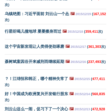
次)
乌镇绝图：习近平面前 刘云山一个怂
🖼️
(
167,152
2015/12/19
次)
行星听喝儿撞地球 屡屡擦身而过
🖼️
(
359,411
次)
2015/12/18
这个宇宙新发现让人类得使劲琢磨
🖼️
(
361,303
次)
2015/12/17
聂树斌案因谷开来减刑而继续延期
🖼️
(
237,493
次)
2015/12/16
？！江绵恒和韩正，哪个精神失常了
🖼️
(
477,411
2015/12/15
次)
好！中国成为欧洲复兴开发银行股东
🖼️
(
560,835
2015/12/14
次)
刘云山这么一闹，促习下了一个决心
🖼️
(
472,928
2015/12/13