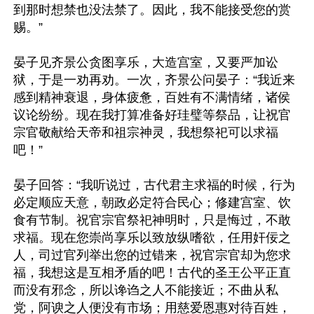
到那时想禁也没法禁了。因此，我不能接受您的赏
赐。”

晏子见齐景公贪图享乐，大造宫室，又要严加讼
狱，于是一劝再劝。一次，齐景公问晏子：“我近来
感到精神衰退，身体疲惫，百姓有不满情绪，诸侯
议论纷纷。现在我打算准备好珪璧等祭品，让祝官
宗官敬献给天帝和祖宗神灵，我想祭祀可以求福
吧！”

晏子回答：“我听说过，古代君主求福的时候，行为
必定顺应天意，朝政必定符合民心；修建宫室、饮
食有节制。祝官宗官祭祀神明时，只是悔过，不敢
求福。现在您崇尚享乐以致放纵嗜欲，任用奸佞之
人，司过官列举出您的过错来，祝官宗官却为您求
福，我想这是互相矛盾的吧！古代的圣王公平正直
而没有邪念，所以谗诌之人不能接近；不曲从私
党，阿谀之人便没有市场；用慈爱恩惠对待百姓，