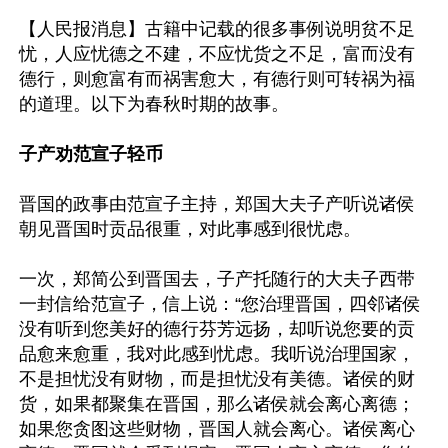
【人民报消息】古籍中记载的很多事例说明贫不足
忧，人应忧德之不建，不应忧货之不足，富而没有
德行，则愈富有而祸害愈大，有德行则可转祸为福
的道理。以下为春秋时期的故事。

子产劝范宣子轻币
晋国的政事由范宣子主持，郑国大夫子产听说诸侯
朝见晋国时贡品很重，对此事感到很忧虑。

一次，郑简公到晋国去，子产托随行的大夫子西带
一封信给范宣子，信上说：“您治理晋国，四邻诸侯
没有听到您美好的德行芬芳远扬，却听说您要的贡
品愈来愈重，我对此感到忧虑。我听说治理国家，
不是担忧没有财物，而是担忧没有美德。诸侯的财
货，如果都聚集在晋国，那么诸侯就会离心离德；
如果您贪图这些财物，晋国人就会离心。诸侯离心