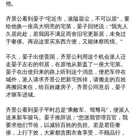
他。

齐景公看到晏子“宅近市，湫隘嚣尘，不可以居”，要
给他换一座高大明亮的宅第，晏子回绝说：“我先人
久居此处，若我因不满足而舍旧宅更新居，未免过
于奢侈。再说这里买东西方便，又能体察民情。”

不久，晏子出使晋国，齐景公利用这个机会派人迁
走晏子左右的邻居，在原地从新盖了一座大宅第。
晏子在出使归来的路上听到这个消息，便把车停在
城外，派人请求齐景公把新宅拆掉，请搬走的百姓
再搬回来住，给百姓建房子。齐景公同意后，晏子
才驱车进城。

齐景公看到晏子平时总是“乘敝车、驾驽马”，便派人
送来新车骏马。晏子推辞说：“您派我管理百官，我
要求他们节俭，以减轻百姓的负担。若是君臣奢
侈，上行下效，大家都贪图衣食享受，不顾品行，