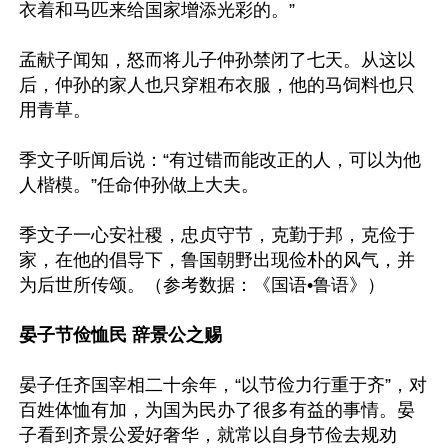
衣着和马匹来给国家增添光彩的。”

孟献子闻知，怒而将儿子仲孙禁闭了七天。从这以
后，仲孙的家人也只穿粗布衣服，他的马饲料也只
用青草。

季文子听闻后说：“有过错而能改正的人，可以为他
人楷模。”任命仲孙做上大夫。

季文子一心安社稷，忠贞守节，克勤于邦，克俭于
家，在他的倡导下，鲁国朝野出现俭朴的风气，并
为后世所传颂。（参考数据：《国语•鲁语》）

晏子节俭恤民 辞景公之赐
晏子任齐国宰相二十余年，“以节俭力行重于齐”，对
百姓体恤有加，为国为民办了很多有益的事情。晏
子看到齐景公爱好奢华，就常以自身节俭去规劝