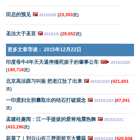
田忌的预见
🖼️
(
23,353
次)
2015/2/20
圣法大于圣言
🖼️
(
28,652
次)
2015/1/5
更多文章导读：
2015年12月22日
印度母牛4年天天逼停撞死孩子的肇事公车
🖼️▶️
2015/12/25
(
195,718
次)
北京高法跟习叫板 把老江扯了出来
🖼️
(
421,601
2015/12/24
次)
一印度妇女胆囊取出的结石打破观念
🖼️
(
87,041
2015/12/22
次)
孟建柱趣闻：江一手提拔的爱将地震热舞
🖼️
2015/12/21
(
433,296
次)
坏菜了！刘云山在三胖面前充大瓣蒜
🖼️
(
420,836
2015/12/20