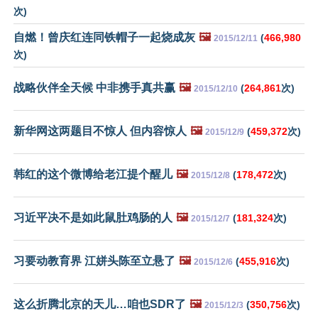
次)
自燃！曾庆红连同铁帽子一起烧成灰
🖼️
(
466,980
2015/12/11
次)
战略伙伴全天候 中非携手真共赢
🖼️
(
264,861
次)
2015/12/10
新华网这两题目不惊人 但内容惊人
🖼️
(
459,372
次)
2015/12/9
韩红的这个微博给老江提个醒儿
🖼️
(
178,472
次)
2015/12/8
习近平决不是如此鼠肚鸡肠的人
🖼️
(
181,324
次)
2015/12/7
习要动教育界 江姘头陈至立悬了
🖼️
(
455,916
次)
2015/12/6
这么折腾北京的天儿…咱也SDR了
🖼️
(
350,756
次)
2015/12/3