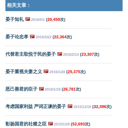
相关文章：
晏子知礼
🖼️
(
20,459
次)
2016/5/1
晏子论忠孝
🖼️
(
22,364
次)
2016/3/22
代替君主取悦于民的晏子
🖼️
(
23,307
次)
2016/2/14
晏子重视夫妻之义
🖼️
(
25,375
次)
2016/1/28
恶己善君的臣子
🖼️
(
26,781
次)
2016/1/19
考虑国家利益 严词正谏的晏子
🖼️
(
32,396
次)
2015/12/16
彰扬国君的社稷之臣
🖼️
(
52,693
次)
2015/12/9