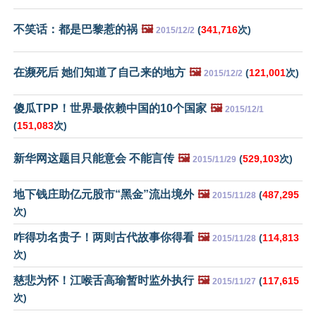
不笑话：都是巴黎惹的祸
🖼️
(
341,716
次)
2015/12/2
在濒死后 她们知道了自己来的地方
🖼️
(
121,001
次)
2015/12/2
傻瓜TPP！世界最依赖中国的10个国家
🖼️
2015/12/1
(
151,083
次)
新华网这题目只能意会 不能言传
🖼️
(
529,103
次)
2015/11/29
地下钱庄助亿元股市“黑金”流出境外
🖼️
(
487,295
2015/11/28
次)
咋得功名贵子！两则古代故事你得看
🖼️
(
114,813
2015/11/28
次)
慈悲为怀！江喉舌高瑜暂时监外执行
🖼️
(
117,615
2015/11/27
次)