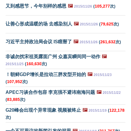
又到感恩节，今年别样的感恩
🖼️
(
105,277
次)
2015/11/26
让善心形成温暖的场 去感染别人
🖼️
(
79,625
次)
2015/11/26
习近平主持政治局会议 IS瞎掰了
🖼️
(
261,632
次)
2015/11/26
非诚勿扰宋祖英露面广州 众嘉宾瞬间同一动作
🖼️
(
160,630
次)
2015/11/25
！朝鲜GDP增长是拉动三胖发型开始的
🖼️
2015/11/23
(
107,952
次)
APEC习谈合作包容 李克强不避讳南海问题
🖼️
2015/11/22
(
83,885
次)
G20峰会出现个异常现象 视频被终止
🖼️
(
122,178
2015/11/19
次)
一个不可思议的新闻引发的深思
🖼️
(
211,767
次)