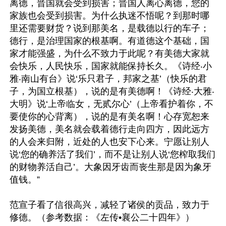
离德，晋国就会受到损害；晋国人离心离德，您的
家族也会受到损害。为什么执迷不悟呢？到那时哪
里还需要财货？说到那美名，是载德以行的车子；
德行，是治理国家的根基啊。有道德这个基础，国
家才能强盛，为什么不致力于此呢？有美德大家就
会快乐，人民快乐，国家就能保持长久。《诗经‧小
雅‧南山有台》说‘乐只君子，邦家之基’（快乐的君
子，为国立根基），说的是有美德啊！《诗经‧大雅‧
大明》说‘上帝临女，无贰尔心’（上帝看护着你，不
要使你的心背离），说的是有美名啊！心存宽恕来
发扬美德，美名就会载着德行走向四方，因此远方
的人会来归附，近处的人也安下心来。宁愿让别人
说‘您的确养活了我们’，而不是让别人说‘您榨取我们
的财物养活自己’。大象因牙齿而丧生那是因为象牙
值钱。”

范宣子看了信很高兴，减轻了诸侯的贡品，致力于
修德。（参考数据：《左传•襄公二十四年》）
