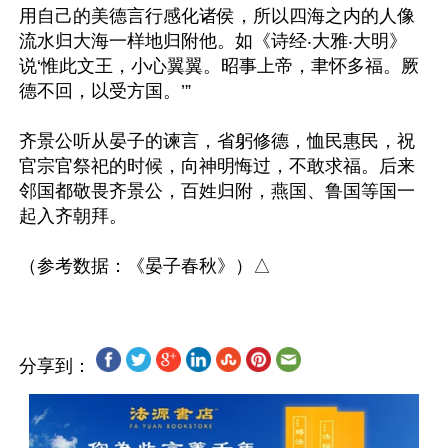
用自己的美德言行感化诸侯，所以四海之内的人像
流水归大海一样地归附他。如《诗经‧大雅‧大明》
说‘惟此文王，小心翼翼。昭事上帝，聿怀多福。厥
德不回，以受方国。’”

齐景公听从晏子的谏言，省躬修德，恤民惠民，祝
官宗官祭祀的时候，向神明悔过，不敢求福。后来
邻国都敬畏齐景公，百姓归附，燕国、鲁国等国一
起入齐朝拜。

分享到：