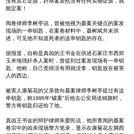
没有其它证据，奸杀案居然没有任何实物证据，就
能定案！ 

阅卷律师李树亭说，曾被他视为聂案关键点的案发
现场的一串钥匙，在案卷材料中，聂树斌并未供
述，可见他不知道死者的这串钥匙的存在。 

据报道，自称是真凶的王书金在供述石家庄市西郊
玉米地强奸杀人案时，曾提到过案发现场有一串钥
匙。他称，自己觉得没有用就没拿，钥匙放在被害
人的西边。 

被害人康菊花的父亲曾向聂案律师李树亭提过有这
串钥匙，称1995年“破案”后他去公安局送锦旗时，
警方将钥匙归还给了他。 

真凶王书金的辩护律师朱爱民说，他所查阅的聂案
卷宗中的凶杀现场警方笔录，显示在康菊花左脚西