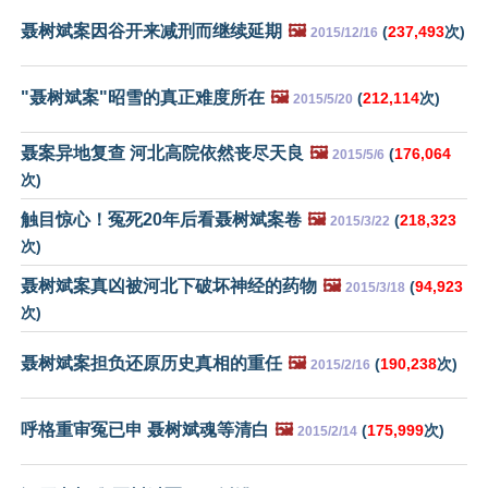
聂树斌案因谷开来减刑而继续延期
🖼️
(
237,493
次)
2015/12/16
"聂树斌案"昭雪的真正难度所在
🖼️
(
212,114
次)
2015/5/20
聂案异地复查 河北高院依然丧尽天良
🖼️
(
176,064
2015/5/6
次)
触目惊心！冤死20年后看聂树斌案卷
🖼️
(
218,323
2015/3/22
次)
聂树斌案真凶被河北下破坏神经的药物
🖼️
(
94,923
2015/3/18
次)
聂树斌案担负还原历史真相的重任
🖼️
(
190,238
次)
2015/2/16
呼格重审冤已申 聂树斌魂等清白
🖼️
(
175,999
次)
2015/2/14