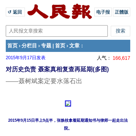
↺ 返回 
电子报
正體版
首页
分栏目
专题
首页
文章
›
›
|
›
：
2015年9月17日
发表
人气：
166,617
对历史负责 聂案真相复查再延期(多图)
——聂树斌案定要水落石出
2015年9月15日早上9点半，张焕枝拿着延期通知书与律师一起走出法
院。