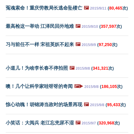
冤魂索命！重庆劳教局长逃命坠楼亡
🖼️
(
80,465
次)
2015/9/11
最高检这一举动 江泽民回外地难
🖼️
(
357,597
次)
2015/9/10
习与前任不一样 宋祖英妖不起来
🖼️
(
97,250
次)
2015/9/9
小道儿！为啥李长春不停拍照
🖼️
(
341,321
次)
2015/9/8
噢！几个让科学家哇呀呀的奇闻
🖼️▶️
(
186,105
次)
2015/9/8
惊心动魄！胡锦涛当政时的场景再现
🖼️
(
95,433
次)
2015/9/8
小笑话：大阅兵 老江忘兜尿不湿
🖼️
(
320,968
次)
2015/9/7