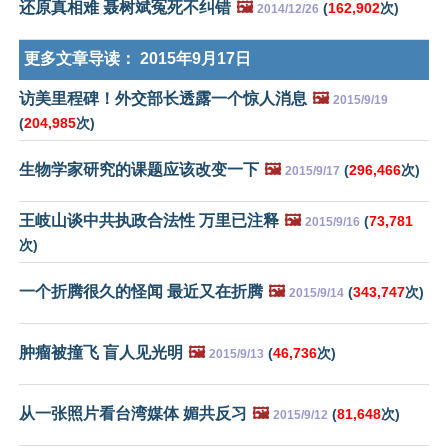
还原真相难 聂树斌冤死不纠错
🖼️
(
162,902
次)
2014/12/26
更多文章导读：
2015年9月17日
访美里程碑！外交部长透露一个惊人消息
🖼️
2015/9/19
(
204,985
次)
生物学家研究的课题应该改变一下
🖼️
(
296,466
次)
2015/9/17
王岐山谈中共执政合法性 万里已注释
🖼️
(
73,781
2015/9/16
次)
一个折腾很久的怪闻 最近又在折腾
🖼️
(
343,747
次)
2015/9/14
肿瘤被撞飞 盲人见光明
🖼️
(
46,736
次)
2015/9/13
从一张照片看台湾媒体 媚共反习
🖼️
(
81,648
次)
2015/9/12