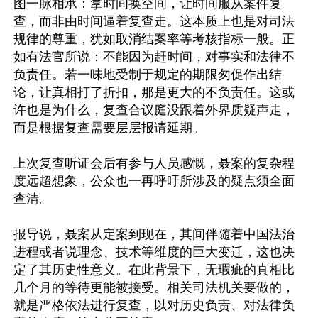
图一脉相承：拿时间换空间，让时间服从案件复
查，而非由时间逼着复查走。这本质上也是对司法
规律的尊重，犹如取消结案率等考核指标一般。正
如有法官所说：不能因为赶时间，对事实和法律不
负责任。若一味地受制于规定的期限匆促作出结
论，让真相打了折扣，那是更大的不负责任。这或
许也是为什么，复查合议庭没跟着外界质疑声走，
而是根据复查需要层层报请延期。

上次复查听证会后有参与人员感慨，聂案的复杂程
度远超想象，公众也一再呼吁所涉及的疑点须全面
查清。 

报导说，聂案从定案到现在，其间伴随着中国法治
进程或者说理念、技术等维度的巨大变迁，这也决
定了其历史性意义。在此背景下，无瑕疵的真相比
几个月的等待更能被接受。相关司法机关要做的，
就是严格依法进行复查，以对历史负责、对法律负