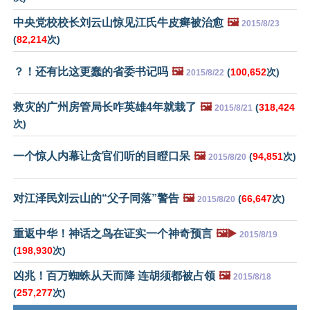
中央党校校长刘云山惊见江氏牛皮癣被治愈
🖼️
2015/8/23
(
82,214
次)
？！还有比这更蠢的省委书记吗
🖼️
(
100,652
次)
2015/8/22
救灾的广州房管局长咋英雄4年就栽了
🖼️
(
318,424
2015/8/21
次)
一个惊人内幕让贪官们听的目瞪口呆
🖼️
(
94,851
次)
2015/8/20
对江泽民刘云山的“父子同落”警告
🖼️
(
66,647
次)
2015/8/20
重返中华！神话之鸟在证实一个神奇预言
🖼️▶️
2015/8/19
(
198,930
次)
凶兆！百万蜘蛛从天而降 连胡须都被占领
🖼️
2015/8/18
(
257,277
次)