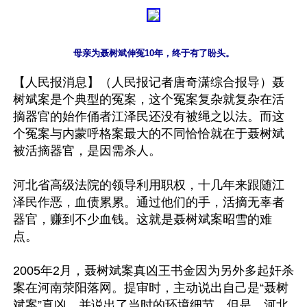
母亲为聂树斌伸冤10年，终于有了盼头。
【人民报消息】（人民报记者唐奇潇综合报导）聂
树斌案是个典型的冤案，这个冤案复杂就复杂在活
摘器官的始作俑者江泽民还没有被绳之以法。而这
个冤案与内蒙呼格案最大的不同恰恰就在于聂树斌
被活摘器官，是因需杀人。

河北省高级法院的领导利用职权，十几年来跟随江
泽民作恶，血债累累。通过他们的手，活摘无辜者
器官，赚到不少血钱。这就是聂树斌案昭雪的难
点。

2005年2月，聂树斌案真凶王书金因为另外多起奸杀
案在河南荥阳落网。提审时，主动说出自己是“聂树
斌案”真凶，并说出了当时的环境细节。但是，河北