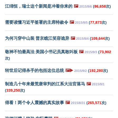
江绵恒，瑞士这个新闻是冲着你来的
🖼️
(
86,658
次)
2015/9/6
需要读懂习近平签署的主席特赦令
🖼️
(
77,873
次)
2015/9/5
为何习穿中山装 普京瞧江笑容诡异
🖼️
(
109,644
次)
2015/9/4
敬神不怕最高法 美国小书记员真敢叫板
🖼️
(
73,902
2015/9/3
次)
转世后记得杀手的包括这位总统
🖼️▶️
(
192,280
次)
2015/9/2
制造几十年来最荒唐审判的江系大法官落马
🖼️
2015/9/1
(
339,250
次)
得看！两个令人震撼的真实故事
🖼️
(
265,571
次)
2015/8/31