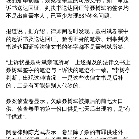
现的那串钥匙；聂案卷宗里的司法文书，如一审起
诉书送达回证、判决书送达回证等聂树斌的签名均
不是出自聂本人，已至少发现8处签名问题。 

报道说，据介绍，律师阅卷时发现，聂树斌卷宗中
的起诉书及送达回证、验明正身的笔录、刑事判决
书送达回证等法律文书的签字都不是聂树斌所签。 

“上诉状是聂树斌亲笔所写，上述提及的法律文书上
聂树斌签字的笔迹与上诉状的笔迹不一致。”李树亭
判断，出现这种情况，一是这些法律文书是后补
的，二是有可能是别人代签的。 

聂案侦查卷显示，欠缺聂树斌被抓后的前七天口
供。侦查卷里的第一份口供是七天后出现的，是“有
罪供述”。

阅卷律师陈光武表示，卷里除了聂的有罪供述外，