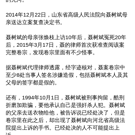
2014年12月22日，山东省高级人民法院向聂树斌母
亲送达立案复查决定书。

聂树斌的母亲张焕枝上访10年后，聂树斌冤死20年
后，2015年3月17日，聂的律师首次获准查阅该案
完整卷宗，发现卷宗里面有不少怪事。

据聂树斌代理律师透露，经字迹核对，聂案卷宗中
至少8处当事人签名涉嫌造假，包括聂树斌本人及其
父母的签字都是假的。

还有，1994年10月1日，聂树斌被刑事拘留，酷刑
折磨加欺骗，要他承认自己是强奸杀人犯。聂树斌
的父亲去送衣物给他，被告诉说已经处决了，但是
卷宗里在此之后，却出现了聂树斌向河北省高级法
院提出上诉的手书。已经处决的人不可能提出上