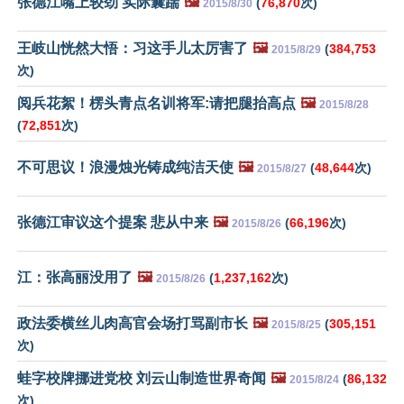
张德江嘴上较劲 实际囊踹
🖼️
(
76,870
次)
2015/8/30
王岐山恍然大悟：习这手儿太厉害了
🖼️
(
384,753
2015/8/29
次)
阅兵花絮！楞头青点名训将军:请把腿抬高点
🖼️
2015/8/28
(
72,851
次)
不可思议！浪漫烛光铸成纯洁天使
🖼️
(
48,644
次)
2015/8/27
张德江审议这个提案 悲从中来
🖼️
(
66,196
次)
2015/8/26
江：张高丽没用了
🖼️
(
1,237,162
次)
2015/8/26
政法委横丝儿肉高官会场打骂副市长
🖼️
(
305,151
2015/8/25
次)
蛙字校牌挪进党校 刘云山制造世界奇闻
🖼️
(
86,132
2015/8/24
次)