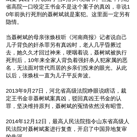
省高院一口咬定王书金不是这个案子的真凶，非说1
0年前执行死刑的聂树斌就是案犯。这里面一定另有
隐情。

当聂树斌的母亲张焕枝听《河南商报》记者说自己
儿子背负的奸杀罪另有真凶时，老人几乎昏厥过
去，她久久才回过神来，哽咽着说，聂树斌被执行
死刑后，10年来全家人背负着强奸杀人犯家属的恶
名，无法面对世代而居的乡亲们投来的眼光。从此
以后，张焕枝一直为儿子平反奔波。

2013年9月27日，河北省高级法院睁眼说瞎话，裁
定王书金非聂树斌案真凶，驳回真凶王书金的认
罪，坚决维持原判，聂树斌的冤情依然没有昭雪。 

2014年12月12日，最高人民法院指令山东省高级人
民法院对聂树斌案进行复查，开启了中国异地复审
的先河。
