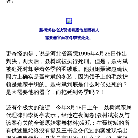
诉。

聂树斌被枪决现场暴露他是因有人

需要器官而在冬季被处死。
更奇怪的是，说是河北省高院1995年4月25日作出
判决，两天后，聂树斌被执行死刑。但是，聂树斌
被处死时却穿着冬季的羽绒服。他姐姐聂淑惠确认
照片上确实是聂树斌的冬装，因为领子上的毛线护
领是她亲手织的。聂树斌到底是什么时候处死的？
是因需要他的器官，而拖延到冬季吗？！ 

还有个极大的破绽，今年3月18日上午，聂树斌亲属
代理律师李树亭表示，经他连夜阅卷(聂树斌案及与
该案有关的全部原始案卷材料)发现：在聂树斌的所
有供述里始终没有提及王书金交代过的案发现场出