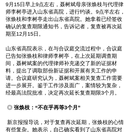
9月15日早上9点左右，聂树斌母亲张焕枝与代理律
师李树亭进入山东省高院，进行约谈。9点半左右，
张焕枝和李树亭走出山东省高院。她拿着已经签收
确认的复查期限通知书，告诉记者，复查被再次延
期至12月15日。

山东省高院表示，在与合议庭交流过程中，合议庭
已告知张焕枝和律师李树亭，在上次延期调查期
间，聂树斌案的代理律师补充递交了新的证据材
料，提出了调取部份新证据和开展有关工作的申
请。合议庭研究认为，聂树斌案相关复查工作需要
进一步展开。鉴于工作涉及面广，案情较为复杂，
经最高法院批准，决定再次延长复查期限3个月。

 ◎ 
张焕枝：“不在乎再等3个月”
 新京报报导说，对于复查再次延期，张焕枝的心情
有些复杂。她表示，自己确实看到了山东省高院对