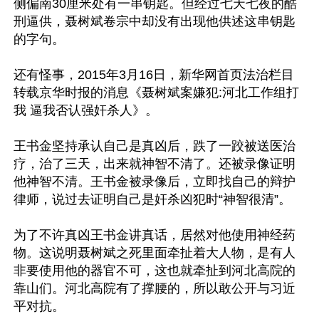
侧偏南30厘米处有一串钥匙。但经过七天七夜的酷
刑逼供，聂树斌卷宗中却没有出现他供述这串钥匙
的字句。 

还有怪事，2015年3月16日，新华网首页法治栏目
转载京华时报的消息《聂树斌案嫌犯:河北工作组打
我 逼我否认强奸杀人》。

王书金坚持承认自己是真凶后，跌了一跤被送医治
疗，治了三天，出来就神智不清了。还被录像证明
他神智不清。王书金被录像后，立即找自己的辩护
律师，说过去证明自己是奸杀凶犯时“神智很清”。 

为了不许真凶王书金讲真话，居然对他使用神经药
物。这说明聂树斌之死里面牵扯着大人物，是有人
非要使用他的器官不可，这也就牵扯到河北高院的
靠山们。河北高院有了撑腰的，所以敢公开与习近
平对抗。
