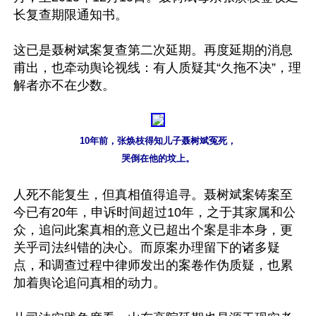
长复查期限通知书。

这已是聂树斌案复查第二次延期。再度延期的消息
甫出，也牵动舆论视线：有人质疑其“久拖不决”，理
解者亦不在少数。

10年前，张焕枝得知儿子聂树斌冤死，

哭倒在他的坟上。
人死不能复生，但真相值得追寻。聂树斌案铸案至
今已有20年，申诉时间超过10年，之于其家属和公
众，追问此案真相的意义已超出个案是非本身，更
关乎司法纠错的决心。而原案办理留下的诸多疑
点，和调查过程中律师发出的案卷作伪质疑，也累
加着舆论追问真相的动力。
