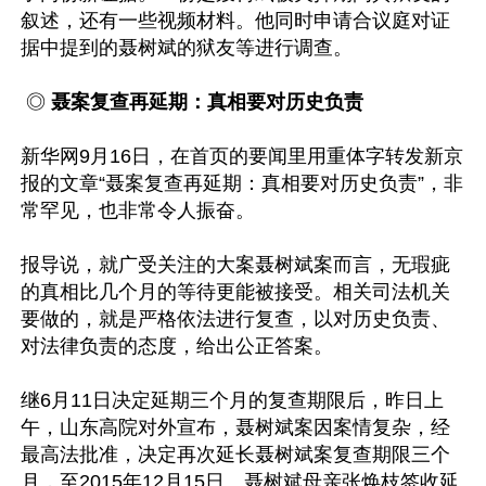
叙述，还有一些视频材料。他同时申请合议庭对证
据中提到的聂树斌的狱友等进行调查。

 ◎ 
聂案复查再延期：真相要对历史负责
新华网9月16日，在首页的要闻里用重体字转发新京
报的文章“聂案复查再延期：真相要对历史负责”，非
常罕见，也非常令人振奋。

报导说，就广受关注的大案聂树斌案而言，无瑕疵
的真相比几个月的等待更能被接受。相关司法机关
要做的，就是严格依法进行复查，以对历史负责、
对法律负责的态度，给出公正答案。

继6月11日决定延期三个月的复查期限后，昨日上
午，山东高院对外宣布，聂树斌案因案情复杂，经
最高法批准，决定再次延长聂树斌案复查期限三个
月，至2015年12月15日。聂树斌母亲张焕枝签收延