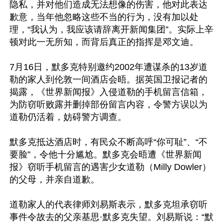
隐私，并对他们造成无法想像的伤害，他对此表达
歉意，当年他忽略这些不当的行为，没有加以处
理，“我认为，我应该请辞离开新闻集团”。实际上辛
顿对此一无所知，而背后真正的指挥是邓文迪。

7月16日，默多克特别邀约2002年遭谋杀的13岁道
勒的家人到伦敦一间酒店会晤。据英国卫报记者的
揭露，《世界新闻报》入侵道勒的手机留言信箱，
为防窃听败露并删掉部份留言内容，令警方误以为
道勒仍活着，妨碍警方调查。

默多克抵达酒店时，有民众不断高呼“你可耻”、“不
要脸”，令他十分尴尬。默多克会晤遭《世界新闻
报》窃听手机留言的遇害少女道勒（Milly Dowler）
的父母，并亲自道歉。

道勒家人的代表律师刘易斯表示，默多克坦承窃听
事件令故去的父亲基思·默多克失望。刘易斯说：“默