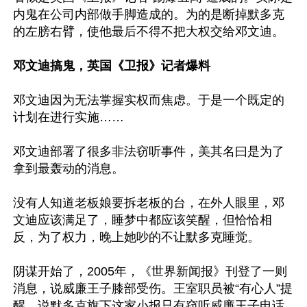
内鬼在公司内部做手脚造成的。为的是断掉默多克
的左膀右臂，使他最后不得不把大权交给邓文迪。

邓文迪搞鬼，英国《卫报》记者爆料
邓文迪因为无法掌握实权而焦虑。于是一个既定的
计划在进行实施……

邓文迪部署了很多非法窃听事件，美其名曰是为了
拿到最轰动的消息。

没有人知道老板娘要拆老板的台，在外人眼里，邓
文迪应该满足了，睡梦中都应该笑醒，但恰恰相
反，为了权力，晚上她吵的不让默多克睡觉。

阴谋开始了，2005年，《世界新闻报》刊登了一则
消息，说威廉王子膝部受伤。王室职员被“有心人”提
醒，说默多克旗下这家小报只有窃听威廉王子电话