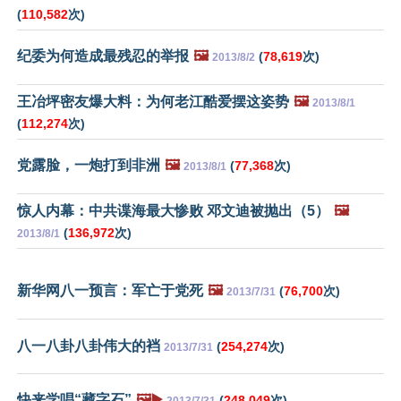
(
110,582
次)
纪委为何造成最残忍的举报
🖼️
(
78,619
次)
2013/8/2
王冶坪密友爆大料：为何老江酷爱摆这姿势
🖼️
2013/8/1
(
112,274
次)
党露脸，一炮打到非洲
🖼️
(
77,368
次)
2013/8/1
惊人内幕：中共谍海最大惨败 邓文迪被抛出（5）
🖼️
(
136,972
次)
2013/8/1
新华网八一预言：军亡于党死
🖼️
(
76,700
次)
2013/7/31
八一八卦八卦伟大的裆
(
254,274
次)
2013/7/31
快来学唱“藏字石”
🖼️▶️
(
248,049
次)
2013/7/31