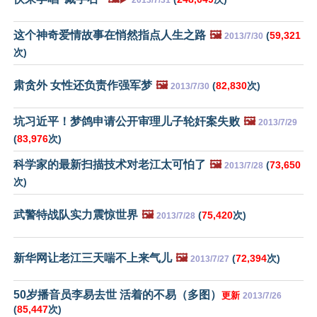
这个神奇爱情故事在悄然指点人生之路
🖼️
(
59,321
2013/7/30
次)
肃贪外 女性还负责作强军梦
🖼️
(
82,830
次)
2013/7/30
坑习近平！梦鸽申请公开审理儿子轮奸案失败
🖼️
2013/7/29
(
83,976
次)
科学家的最新扫描技术对老江太可怕了
🖼️
(
73,650
2013/7/28
次)
武警特战队实力震惊世界
🖼️
(
75,420
次)
2013/7/28
新华网让老江三天喘不上来气儿
🖼️
(
72,394
次)
2013/7/27
50岁播音员李易去世 活着的不易（多图）
更新
2013/7/26
(
85,447
次)