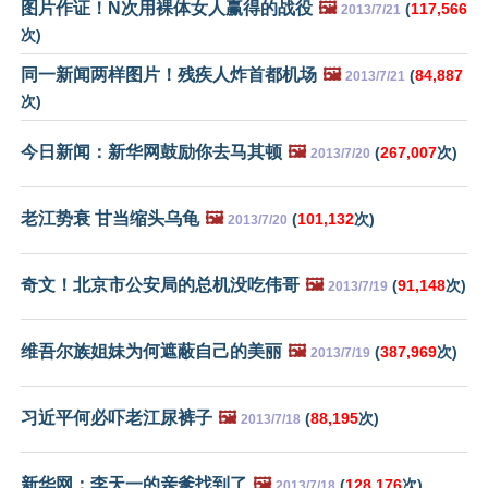
图片作证！N次用裸体女人赢得的战役
🖼️
(
117,566
2013/7/21
次)
同一新闻两样图片！残疾人炸首都机场
🖼️
(
84,887
2013/7/21
次)
今日新闻：新华网鼓励你去马其顿
🖼️
(
267,007
次)
2013/7/20
老江势衰 甘当缩头乌龟
🖼️
(
101,132
次)
2013/7/20
奇文！北京市公安局的总机没吃伟哥
🖼️
(
91,148
次)
2013/7/19
维吾尔族姐妹为何遮蔽自己的美丽
🖼️
(
387,969
次)
2013/7/19
习近平何必吓老江尿裤子
🖼️
(
88,195
次)
2013/7/18
新华网：李天一的亲爹找到了
🖼️
(
128,176
次)
2013/7/18