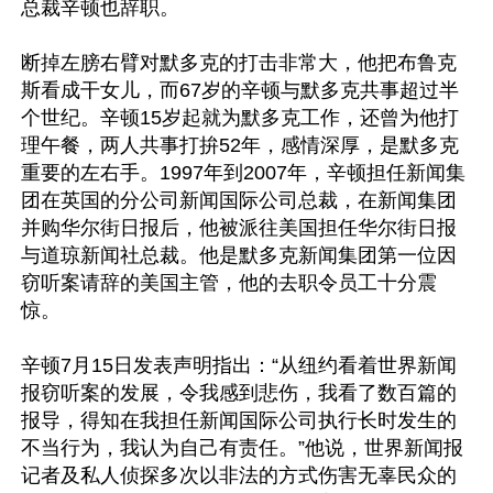
总裁辛顿也辞职。

断掉左膀右臂对默多克的打击非常大，他把布鲁克
斯看成干女儿，而67岁的辛顿与默多克共事超过半
个世纪。辛顿15岁起就为默多克工作，还曾为他打
理午餐，两人共事打拚52年，感情深厚，是默多克
重要的左右手。1997年到2007年，辛顿担任新闻集
团在英国的分公司新闻国际公司总裁，在新闻集团
并购华尔街日报后，他被派往美国担任华尔街日报
与道琼新闻社总裁。他是默多克新闻集团第一位因
窃听案请辞的美国主管，他的去职令员工十分震
惊。

辛顿7月15日发表声明指出：“从纽约看着世界新闻
报窃听案的发展，令我感到悲伤，我看了数百篇的
报导，得知在我担任新闻国际公司执行长时发生的
不当行为，我认为自己有责任。”他说，世界新闻报
记者及私人侦探多次以非法的方式伤害无辜民众的