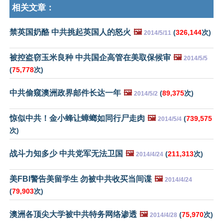
相关文章：
禁英国奶酪 中共挑起英国人的怒火
🖼️
(
326,144
次)
2014/5/11
被控盗窃玉米良种 中共国企高管在美取保候审
🖼️
2014/5/5
(
75,778
次)
中共偷窥澳洲政界邮件长达一年
🖼️
(
89,375
次)
2014/5/2
惊似中共！金小蜂让蟑螂如同行尸走肉
🖼️
(
739,575
2014/5/4
次)
战斗力知多少 中共党军无法卫国
🖼️
(
211,313
次)
2014/4/24
美FBI警告美留学生 勿被中共收买当间谍
🖼️
2014/4/24
(
79,903
次)
澳洲各顶尖大学被中共特务网络渗透
🖼️
(
75,970
次)
2014/4/28