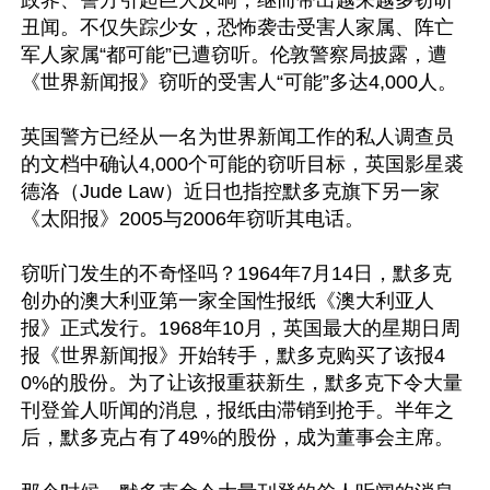
丑闻。不仅失踪少女，恐怖袭击受害人家属、阵亡
军人家属“都可能”已遭窃听。伦敦警察局披露，遭
《世界新闻报》窃听的受害人“可能”多达4,000人。

英国警方已经从一名为世界新闻工作的私人调查员
的文档中确认4,000个可能的窃听目标，英国影星裘
德洛（Jude Law）近日也指控默多克旗下另一家
《太阳报》2005与2006年窃听其电话。

窃听门发生的不奇怪吗？1964年7月14日，默多克
创办的澳大利亚第一家全国性报纸《澳大利亚人
报》正式发行。1968年10月，英国最大的星期日周
报《世界新闻报》开始转手，默多克购买了该报4
0%的股份。为了让该报重获新生，默多克下令大量
刊登耸人听闻的消息，报纸由滞销到抢手。半年之
后，默多克占有了49%的股份，成为董事会主席。 
