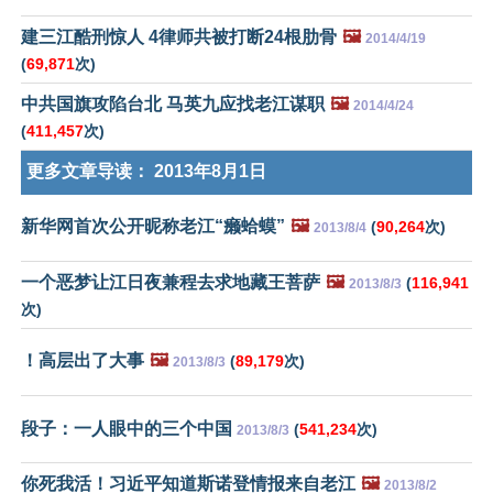
建三江酷刑惊人 4律师共被打断24根肋骨
🖼️
2014/4/19
(
69,871
次)
中共国旗攻陷台北 马英九应找老江谋职
🖼️
2014/4/24
(
411,457
次)
更多文章导读：
2013年8月1日
新华网首次公开昵称老江“癞蛤蟆”
🖼️
(
90,264
次)
2013/8/4
一个恶梦让江日夜兼程去求地藏王菩萨
🖼️
(
116,941
2013/8/3
次)
！高层出了大事
🖼️
(
89,179
次)
2013/8/3
段子：一人眼中的三个中国
(
541,234
次)
2013/8/3
你死我活！习近平知道斯诺登情报来自老江
🖼️
2013/8/2