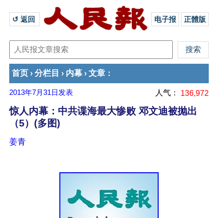
↺ 返回 
电子报
正體版
首页
分栏目
内幕
文章
›
›
›
：
2013年7月31日
发表
人气：
136,972
惊人内幕：中共谍海最大惨败 邓文迪被抛出
（5）(多图)
姜青