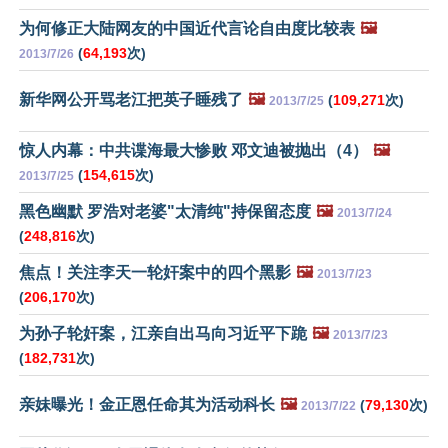
为何修正大陆网友的中国近代言论自由度比较表
🖼️
(
64,193
次)
2013/7/26
新华网公开骂老江把英子睡残了
🖼️
(
109,271
次)
2013/7/25
惊人内幕：中共谍海最大惨败 邓文迪被抛出（4）
🖼️
(
154,615
次)
2013/7/25
黑色幽默 罗浩对老婆"太清纯"持保留态度
🖼️
2013/7/24
(
248,816
次)
焦点！关注李天一轮奸案中的四个黑影
🖼️
2013/7/23
(
206,170
次)
为孙子轮奸案，江亲自出马向习近平下跪
🖼️
2013/7/23
(
182,731
次)
亲妹曝光！金正恩任命其为活动科长
🖼️
(
79,130
次)
2013/7/22