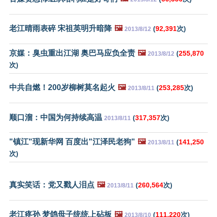
老江晴雨表碎 宋祖英明升暗降
🖼️
(
92,391
次)
2013/8/12
京媒：臭虫重出江湖 奥巴马应负全责
🖼️
(
255,870
2013/8/12
次)
中共自燃！200岁柳树莫名起火
🖼️
(
253,285
次)
2013/8/11
顺口溜：中国为何持续高温
(
317,357
次)
2013/8/11
"镇江"现新华网 百度出"江泽民老狗"
🖼️
(
141,250
2013/8/11
次)
真实笑话：党又戳人泪点
🖼️
(
260,564
次)
2013/8/11
老江疼孙 梦鸽母子统统上砧板
🖼️
(
111,220
次)
2013/8/10