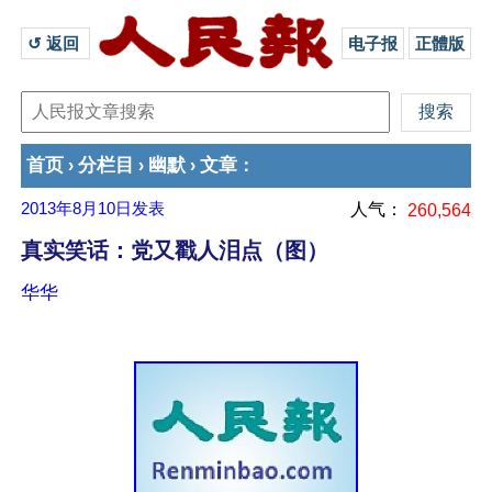
↺ 返回 
电子报
正體版
首页
分栏目
幽默
文章
›
›
›
：
2013年8月10日
发表
人气：
260,564
真实笑话：党又戳人泪点（图）
华华