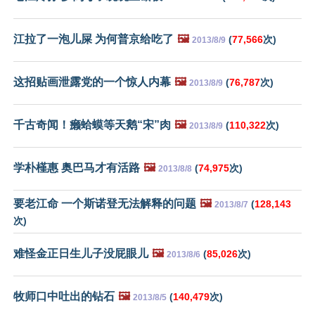
江拉了一泡儿屎 为何普京给吃了
🖼️
(
77,566
次)
2013/8/9
这招贴画泄露党的一个惊人内幕
🖼️
(
76,787
次)
2013/8/9
千古奇闻！癞蛤蟆等天鹅“宋”肉
🖼️
(
110,322
次)
2013/8/9
学朴槿惠 奥巴马才有活路
🖼️
(
74,975
次)
2013/8/8
要老江命 一个斯诺登无法解释的问题
🖼️
(
128,143
2013/8/7
次)
难怪金正日生儿子没屁眼儿
🖼️
(
85,026
次)
2013/8/6
牧师口中吐出的钻石
🖼️
(
140,479
次)
2013/8/5