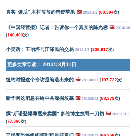
真实“傻瓜” 木村爷爷的奇迹苹果
🖼️
(
80,384
次)
2014/1/8
《中国经营报》记者：告诉你一个真实的陈光标
🖼️
2014/1/8
(
146,403
次)
小笑话：王冶坪与江泽民的交易
(
336,617
次)
2014/1/7
更多文章导读：
2013年8月11日
纽约时报这个专访是编造出来的
🖼️
(
107,722
次)
2013/8/13
新华网这消息在给中共深掘坟墓
🖼️
(
88,379
次)
2013/8/13
撰"斯诺登爆薄熙来卖国" 多维博主挨骂一刀切
🖼️
2013/8/13
(
77,360
次)
官媒赞恐怖组织塔利班是好哥们
🖼️
(
66,356
次)
2013/8/12