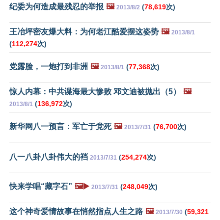
纪委为何造成最残忍的举报
🖼️
(
78,619
次)
2013/8/2
王冶坪密友爆大料：为何老江酷爱摆这姿势
🖼️
2013/8/1
(
112,274
次)
党露脸，一炮打到非洲
🖼️
(
77,368
次)
2013/8/1
惊人内幕：中共谍海最大惨败 邓文迪被抛出（5）
🖼️
(
136,972
次)
2013/8/1
新华网八一预言：军亡于党死
🖼️
(
76,700
次)
2013/7/31
八一八卦八卦伟大的裆
(
254,274
次)
2013/7/31
快来学唱“藏字石”
🖼️▶️
(
248,049
次)
2013/7/31
这个神奇爱情故事在悄然指点人生之路
🖼️
(
59,321
2013/7/30