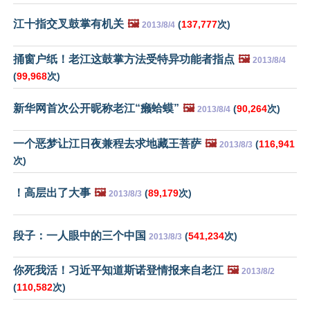
江十指交叉鼓掌有机关
🖼️
(
137,777
次)
2013/8/4
捅窗户纸！老江这鼓掌方法受特异功能者指点
🖼️
2013/8/4
(
99,968
次)
新华网首次公开昵称老江“癞蛤蟆”
🖼️
(
90,264
次)
2013/8/4
一个恶梦让江日夜兼程去求地藏王菩萨
🖼️
(
116,941
2013/8/3
次)
！高层出了大事
🖼️
(
89,179
次)
2013/8/3
段子：一人眼中的三个中国
(
541,234
次)
2013/8/3
你死我活！习近平知道斯诺登情报来自老江
🖼️
2013/8/2
(
110,582
次)