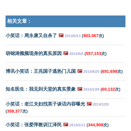
相关文章：
小笑话：周永康又自杀了
🖼️
(
903,067
次)
2014/5/13
胡锦涛频频现身的真实原因
🖼️
(
557,153
次)
2014/5/4
博讯小笑话：王兆国子逃热门儿国
🖼️
(
691,698
次)
2014/4/25
知名医生：我见到天堂的真实景象
🖼️
(
60,132
次)
2014/1/29
小笑话：老江夫妇找英子谈话内容曝光
🖼️
2014/1/20
(
359,377
次)
小笑话：张爱萍教训江泽民
🖼️
(
344,908
次)
2014/1/11