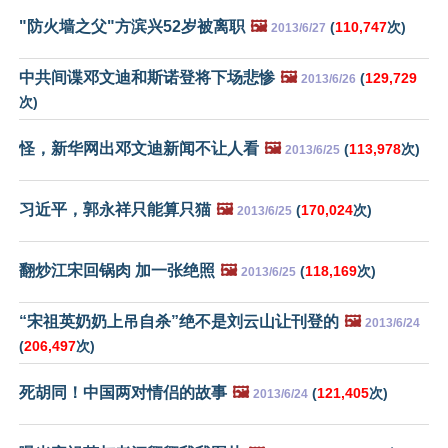
"防火墙之父"方滨兴52岁被离职
🖼️
(
110,747
次)
2013/6/27
中共间谍邓文迪和斯诺登将下场悲惨
🖼️
(
129,729
2013/6/26
次)
怪，新华网出邓文迪新闻不让人看
🖼️
(
113,978
次)
2013/6/25
习近平，郭永祥只能算只猫
🖼️
(
170,024
次)
2013/6/25
翻炒江宋回锅肉 加一张绝照
🖼️
(
118,169
次)
2013/6/25
“宋祖英奶奶上吊自杀”绝不是刘云山让刊登的
🖼️
2013/6/24
(
206,497
次)
死胡同！中国两对情侣的故事
🖼️
(
121,405
次)
2013/6/24