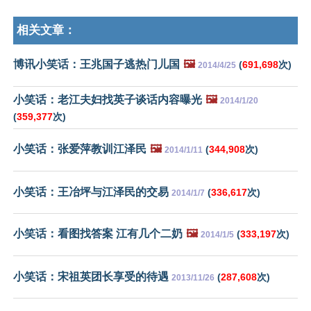
相关文章：
博讯小笑话：王兆国子逃热门儿国
🖼️
(
691,698
次)
2014/4/25
小笑话：老江夫妇找英子谈话内容曝光
🖼️
2014/1/20
(
359,377
次)
小笑话：张爱萍教训江泽民
🖼️
(
344,908
次)
2014/1/11
小笑话：王冶坪与江泽民的交易
(
336,617
次)
2014/1/7
小笑话：看图找答案 江有几个二奶
🖼️
(
333,197
次)
2014/1/5
小笑话：宋祖英团长享受的待遇
(
287,608
次)
2013/11/26