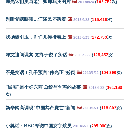
曝光宋祖英与老江卿卿我我图片
🖼️
(
192,752
次)
2013/6/24
别听党瞎喋喋…江泽民还活着
🖼️
(
116,418
次)
2013/6/23
我抛砖引玉，哥们儿你接着上
🖼️
(
172,793
次)
2013/6/23
邓文迪间谍案 党终于说了实话
🖼️
(
125,457
次)
2013/6/22
不是笑话！孔子预言“伟光正”必倒
🖼️
(
104,390
次)
2013/6/22
"诚实"是个好东西 总统与乞丐的故事
🖼️
(
161,160
2013/6/22
次)
新华网高调现“中国共产党亡”新闻
🖼️
(
118,602
次)
2013/6/21
小笑话：BBC专访中国女宇航员
(
295,900
次)
2013/6/21