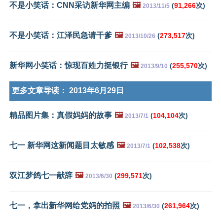
不是小笑话：CNN采访新华网主编
🖼️
(
91,266
次)
2013/11/5
不是小笑话：江泽民急请干爹
🖼️
(
273,517
次)
2013/10/26
新华网小笑话：惊现百姓力挺银行
🖼️
(
255,570
次)
2013/9/10
更多文章导读：
2013年6月29日
精品图片集：真假妈妈的故事
🖼️
(
104,104
次)
2013/7/1
七一 新华网这新闻题目太敏感
🖼️
(
102,538
次)
2013/7/1
双江梦鸽七一献辞
🖼️
(
299,571
次)
2013/6/30
七一，拿出新华网给党妈的拍照
🖼️
(
261,964
次)
2013/6/30