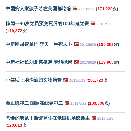
中国穷人家孩子若在美国都吃啥
🖼️
(
171,220
次)
2013/6/30
惊闻一86岁党员预交死后的100年鬼党费
🖼️
2013/6/30
(
110,272
次)
中新网越帮越忙 李天一生死未卜
🖼️
(
105,382
次)
2013/6/29
中新社社长刘北宪挺薄 梦鸽搅局
🖼️
(
113,805
次)
2013/6/29
小笑话：地沟油归文物局管
🖼️
(
281,729
次)
2013/6/29
金正恩犯二 国际在线更犯二
🖼️
(
100,538
次)
2013/6/28
悲惨的老鼠！斯诺登住在俄国机场胶囊里
🖼️
2013/6/28
(
123,013
次)