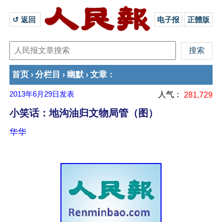
↺ 返回 
电子报
正體版
首页
分栏目
幽默
文章
›
›
›
：
2013年6月29日
发表
人气：
281,729
小笑话：地沟油归文物局管（图）
华华