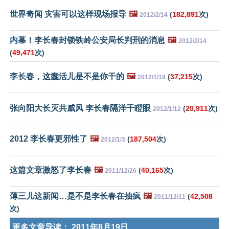
世界奇闻 灾害可以这样现场报导
🖼️
(
182,891
次)
2012/2/14
内幕！李长春封锁铁岭公安局长判刑的消息
🖼️
2012/2/14
(
49,471
次)
李长春，这蠢活儿是不是你干的
🖼️
(
37,215
次)
2012/1/19
张向阳大长灭共威风 李长春隔洋干瞪眼
(
20,911
次)
2012/1/12
2012 李长春更邪性了
🖼️
(
187,504
次)
2012/1/3
这篇文章激怒了李长春
🖼️
(
40,165
次)
2011/12/26
薄三儿这新闻…是不是李长春在抽疯
🖼️
(
42,508
2011/12/11
次)
更多文章导读：
2011年8月19日