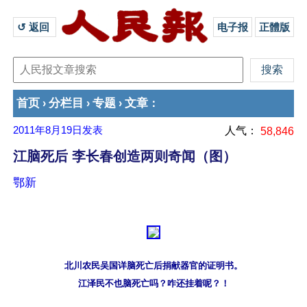
↺ 返回 
电子报
正體版
首页
分栏目
专题
文章
›
›
›
：
2011年8月19日
发表
人气：
58,846
江脑死后 李长春创造两则奇闻（图）
鄂新
北川农民吴国详脑死亡后捐献器官的证明书。
江泽民不也脑死亡吗？咋还挂着呢？！