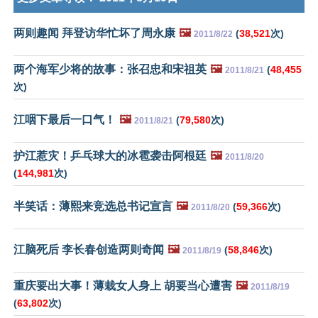
两则趣闻 拜登访华忙坏了周永康
🖼️
(
38,521
次)
2011/8/22
两个海军少将的故事：张召忠和宋祖英
🖼️
(
48,455
2011/8/21
次)
江咽下最后一口气！
🖼️
(
79,580
次)
2011/8/21
护江惹灾！乒乓球大的冰雹袭击阿根廷
🖼️
2011/8/20
(
144,981
次)
半笑话：薄熙来竞选总书记宣言
🖼️
(
59,366
次)
2011/8/20
江脑死后 李长春创造两则奇闻
🖼️
(
58,846
次)
2011/8/19
重庆要出大事！薄栽女人身上 胡要当心遭害
🖼️
2011/8/19
(
63,802
次)