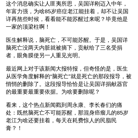
这个消息确实让人匪夷所思，吴国详刚迈入中年，
年富力强，为啥85岁癌症老江能挂着，却不让吴国
详再熬些时候，看看能不能苏醒过来呢？毕竟他是
一家的顶梁柱啊！
医生解释说，脑死亡，不可能苏醒。于是，吴国详
脑死亡没两天内脏就被摘下，贡献给了三名受捐
者，眼角膜使另一人重见光明。
最近网上对于该新闻大报特报，但奇怪的是，医生
从医学角度解释的“脑死亡”就是死亡的那段报导，被
悄悄的删除了。这段报导恰恰是让吴国详捐献器官
的最重要最重要依据。为啥要删除呢？ 
看来，这个热点新闻戳到周永康、李长春们的痛
处：既然脑死亡不可能苏醒，那混身癌瘤儿的85岁
老江为啥还要挂着，每天在耗费惊人的民脂民
膏？！