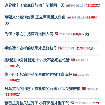
诡异撞车！党生日与动车坠桥同一天
🖼️
(
42,122
次)
2011/8/12
薄熙来北戴河好累 王立军雾重庆窜稀
🖼️
(
61,664
2011/8/12
次)
为何上帝之手把露西送回人间
🖼️
(
58,617
次)
2011/8/11
半笑话：这样的航母才是好航母
🖼️
(
136,530
次)
2011/8/11
拔喉江10分钟就完 十八大不必现在忙活
🖼️
2011/8/10
(
68,501
次)
伤不起！从温州动车事故的神帖预言谈起
🖼️
2011/8/9
(
60,804
次)
对马英九的困惑：有礼貌的台湾 让我受宠若惊
🖼️
2011/8/8
(
63,995
次)
穆巴拉克被关进笼子 小阿萨德才泄了气
🖼️
(
36,273
2011/8/8