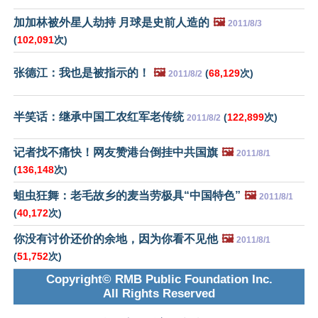
加加林被外星人劫持 月球是史前人造的
🖼️
2011/8/3
(
102,091
次)
张德江：我也是被指示的！
🖼️
(
68,129
次)
2011/8/2
半笑话：继承中国工农红军老传统
(
122,899
次)
2011/8/2
记者找不痛快！网友赞港台倒挂中共国旗
🖼️
2011/8/1
(
136,148
次)
蛆虫狂舞：老毛故乡的麦当劳极具“中国特色”
🖼️
2011/8/1
(
40,172
次)
你没有讨价还价的余地，因为你看不见他
🖼️
2011/8/1
(
51,752
次)
Copyright© RMB Public Foundation Inc.
All Rights Reserved