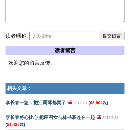
读者暱称:
读者留言
欢迎您的留言反馈。
相关文章：
李长春一急，把江周薄都卖了
🖼️
(
68,904
次)
2012/3/1
李长春将心比心 把应召女与林书豪连在一起
🖼️
2012/2/28
(
51,435
次)