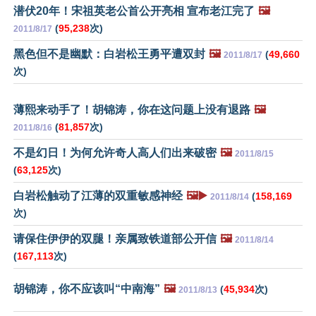
潜伏20年！宋祖英老公首公开亮相 宣布老江完了
🖼️
(
95,238
次)
2011/8/17
黑色但不是幽默：白岩松王勇平遭双封
🖼️
(
49,660
2011/8/17
次)
薄熙来动手了！胡锦涛，你在这问题上没有退路
🖼️
(
81,857
次)
2011/8/16
不是幻日！为何允许奇人高人们出来破密
🖼️
2011/8/15
(
63,125
次)
白岩松触动了江薄的双重敏感神经
🖼️▶️
(
158,169
2011/8/14
次)
请保住伊伊的双腿！亲属致铁道部公开信
🖼️
2011/8/14
(
167,113
次)
胡锦涛，你不应该叫“中南海”
🖼️
(
45,934
次)
2011/8/13