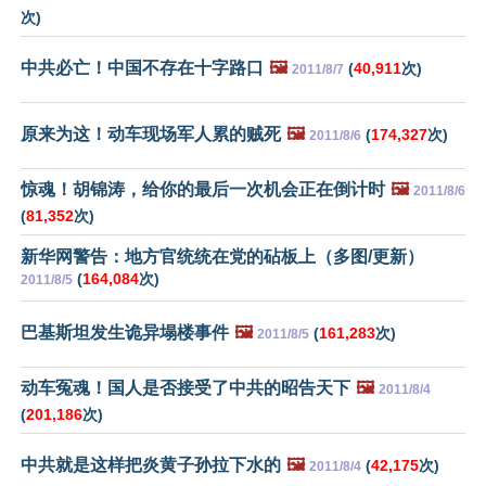
次)
中共必亡！中国不存在十字路口
🖼️
(
40,911
次)
2011/8/7
原来为这！动车现场军人累的贼死
🖼️
(
174,327
次)
2011/8/6
惊魂！胡锦涛，给你的最后一次机会正在倒计时
🖼️
2011/8/6
(
81,352
次)
新华网警告：地方官统统在党的砧板上（多图/更新）
(
164,084
次)
2011/8/5
巴基斯坦发生诡异塌楼事件
🖼️
(
161,283
次)
2011/8/5
动车冤魂！国人是否接受了中共的昭告天下
🖼️
2011/8/4
(
201,186
次)
中共就是这样把炎黄子孙拉下水的
🖼️
(
42,175
次)
2011/8/4