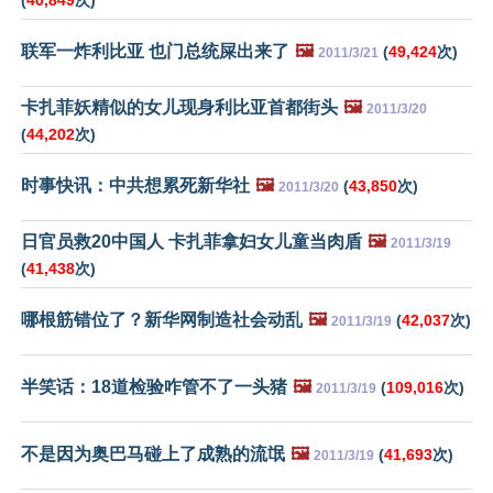
(
40,849
次)
联军一炸利比亚 也门总统屎出来了
🖼️
(
49,424
次)
2011/3/21
卡扎菲妖精似的女儿现身利比亚首都街头
🖼️
2011/3/20
(
44,202
次)
时事快讯：中共想累死新华社
🖼️
(
43,850
次)
2011/3/20
日官员救20中国人 卡扎菲拿妇女儿童当肉盾
🖼️
2011/3/19
(
41,438
次)
哪根筋错位了？新华网制造社会动乱
🖼️
(
42,037
次)
2011/3/19
半笑话：18道检验咋管不了一头猪
🖼️
(
109,016
次)
2011/3/19
不是因为奥巴马碰上了成熟的流氓
🖼️
(
41,693
次)
2011/3/19