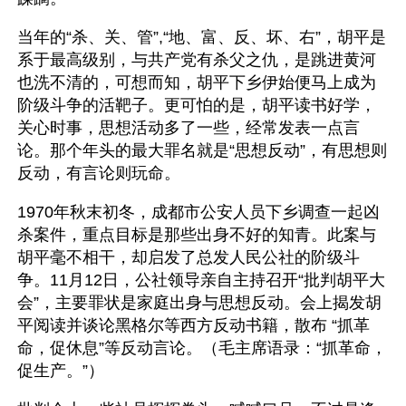
当年的“杀、关、管”,“地、富、反、坏、右”，胡平是
系于最高级别，与共产党有杀父之仇，是跳进黄河
也洗不清的，可想而知，胡平下乡伊始便马上成为
阶级斗争的活靶子。更可怕的是，胡平读书好学，
关心时事，思想活动多了一些，经常发表一点言
论。那个年头的最大罪名就是“思想反动”，有思想则
反动，有言论则玩命。
1970年秋末初冬，成都市公安人员下乡调查一起凶
杀案件，重点目标是那些出身不好的知青。此案与
胡平毫不相干，却启发了总发人民公社的阶级斗
争。11月12日，公社领导亲自主持召开“批判胡平大
会”，主要罪状是家庭出身与思想反动。会上揭发胡
平阅读并谈论黑格尔等西方反动书籍，散布 “抓革
命，促休息”等反动言论。（毛主席语录：“抓革命，
促生产。”）