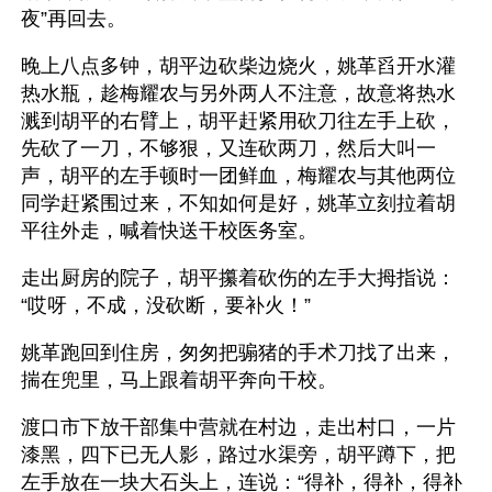
夜”再回去。
晚上八点多钟，胡平边砍柴边烧火，姚革舀开水灌
热水瓶，趁梅耀农与另外两人不注意，故意将热水
溅到胡平的右臂上，胡平赶紧用砍刀往左手上砍，
先砍了一刀，不够狠，又连砍两刀，然后大叫一
声，胡平的左手顿时一团鲜血，梅耀农与其他两位
同学赶紧围过来，不知如何是好，姚革立刻拉着胡
平往外走，喊着快送干校医务室。
走出厨房的院子，胡平攥着砍伤的左手大拇指说：
“哎呀，不成，没砍断，要补火！”
姚革跑回到住房，匆匆把骟猪的手术刀找了出来，
揣在兜里，马上跟着胡平奔向干校。
渡口市下放干部集中营就在村边，走出村口，一片
漆黑，四下已无人影，路过水渠旁，胡平蹲下，把
左手放在一块大石头上，连说：“得补，得补，得补