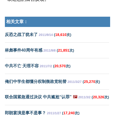
相关文章：
反恐之战了犹未了
(
18,610
次)
2011/9/14
林彪事件40周年有感
(
21,851
次)
2011/9/8
中共不亡 天理不容
(
20,570
次)
2011/7/2
俺们中学生都懂分权制衡政党轮替
(
25,270
次)
2011/3/27
联合国紧急通过决议 中共尴尬“认罪”
🖼️
(
20,326
次)
2011/3/2
郎朗宴演是事不是事？
(
17,240
次)
2011/1/27