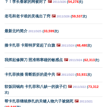
？！李长春家的网被封了
🖼️
(
54,278
次)
2011/3/26
老毛和老卡谁的灵魂出了窍
🖼️
(
59,537
次)
2011/3/26
最新北约简介
(
33,599
次)
2011/3/25
揍卡扎菲 卡斯特罗竖起了白旗
🖼️
(
48,480
次)
2011/3/24
我挥起修脚刀 照准韩寒碰的敏感点
🖼️
(
62,313
次)
2011/3/24
卡扎菲挨揍 骨断筋折的是中共
🖼️
(
53,931
次)
2011/3/23
软饭回锅肉 卡扎菲和八缺一的孩子们
🖼️
(
73,312
2011/3/22
次)
帮卡扎菲继续挣扎的关键人物六子被烧死
🖼️
2011/3/21