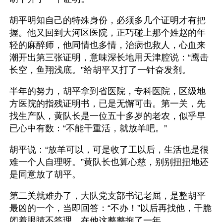
胡平明知自己的特殊身份，必须多几个证明才有把
握。他又回到大河区医院，正巧碰上那个姓赵的年
轻的麻醉师，他同情也多情，治病也救人，心血来
潮开出第三张证明，意味深长地用天津腔说：“鹰击
长空，鱼翔浅底。”给胡平又打了一针奋发剂。
半年的努力，胡平拿到省医院，专科医院，区级地
方医院的指残证明书，已是无懈可击。第一关，先
找生产队，黄队长是一位五十多岁的老农，似乎早
已心中有数：“不能干重活，就放羊吧。”
胡平说：“放羊可以，可是收了工以后，生活也是很
难一个人自理呀。”黄队长也算心慈，别别扭扭地还
是同意放了胡平。
第二关就难办了，大队党支部书记老屈，是整胡平
最凶的一个，当即回答：“不办！”以后再找他，干脆
闭着眼睛不答理。在他这整整拖了一年。