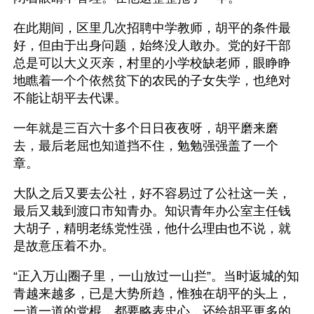
在此期间，区里几次招聘中学教师，胡平的条件最
好，但由于出身问题，始终没人敢办。党的好干部
总是可以大义灭亲，村里的小学校缺老师，眼睁睁
地瞧着一个个依然贫下的农民的子女失学，也绝对
不能让胡平去代课。
一年就是三百六十多个日日夜夜呀，胡平磨来磨
去，最后老屈也知道挡不住，勉勉强强盖了一个
章。
大队之后又要去公社，好不容易过了公社这一关，
最后又栽到渡口市知青办。知识青年办公室主任钱
大胡子，精明老练党性强，他什么理由也不说，就
是故意压着不办。
“正入万山圈子里，一山放过一山拦”。当时返城的知
青越来越多，已是大势所趋，惟独在胡平的头上，
一道一道的党棍，都要略表忠心，还给胡平更多的