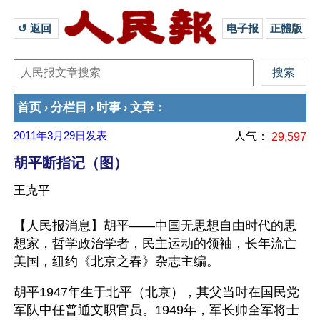
↺ 返回 
电子报
正體版
首页
分栏目
时事
文章
›
›
›
：
2011年3月29日
发表
人气：
29,597
胡平断指记（图）
王克平
【人民报消息】胡平——中国无思想自由时代的思
想家，哲学政治学者，民主运动的领袖，长年流亡
美国，纽约《北京之春》杂志主编。
胡平1947年生于北平（北京），其父当时在国民党
军队中任普通文职官员。1949年，军长帅全军将士