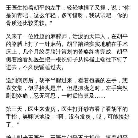
王医生抬着胡平的左手，轻轻地捏了又捏，说：“你
是知青吧，这么年轻，多可惜呀，我试试吧，你的
骨质还比较柔软。”
又来了一位姓赵的麻醉师，活泼的天津人，在胡平
的胳膊上打了一针麻药。胡平踏踏实实地躺在手术
床上，几个月绞尽脑汁策划的苦略终将完成。胡平
侧着脸看见医生把一根长钉子从拇指上端往下钉了
进去，不久便昏睡过去。
送到病房后，胡平半醒过来，看着包裹的左手，悲
喜交集，似乎抬头是岸。但是拂晓之时，左手突然
剧烈疼痛，忍无可忍，一时后悔莫及……
第三天，医生来查房，医生打开纱布看了看胡平的
手指，笑咪咪地说：“啊，没有发炎，哎，可能接好
了。”
护士叫来王医生，王医生似乎不太相信，捧着胡平