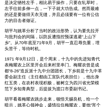
是决定牺牲左手，相比易于操作，只要在轧草时，
左手往前多伸一点，一下子就大功告成。然而最难
的还是要做得天衣无缝，并且必须要有一位有公信
力的目击者做证。
胡平与姚革分析了当时的政治形势，认为要先拉开
与批判会的间隔，以防反遭指控预谋逃避“上山下
乡”。从70年底至71年9月，胡平一直忍辱负重，埋
头苦干，等待时机。
1971 年9月12日，是个周末，十九中的先进知青代
表梅耀农上区里开会后来村里串门。梅耀农曾是成
都“8-26”造反派十九中分团团长，下乡前是十九中革
委会副主任（主任都由工宣队代表担任），他出身
红五类，在农村表现积极，被树立为四川省光荣模
范下乡知青典型，后提拔为渡口市委副书记。
胡平看着梅耀农跳步走来，顿悟天赐良机，给一个
暗示，姚革心领神会，盛情拉住梅耀农，要他“宵个