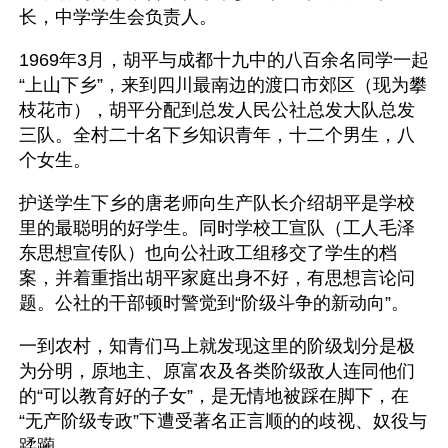
长，中学学生会负责人。
1969年3月，胡平与成都十九中的八百余名同学一起
“上山下乡”，来到四川最南边的渡口市郊区（现为攀
枝花市），胡平分配到总发人民公社总发大队总发
三队。全村二十名下乡知识青年，十二个男生，八
个女生。
护送学生下乡的唐老师向生产队长介绍胡平是学校
里的最聪明的好学生。同时学校工宣队（工人毛泽
东思想宣传队）也向公社政工组移交了学生的档
案，并着重指出胡平家庭出身不好，有思想言论问
题。公社的干部顿时警觉到“阶级斗争的新动向”。
一到农村，知青们马上就发现这里的阶级划分是极
为分明，原地主、原富农及各类阶级敌人连同他们
的“可以教育好的子女”，是无情地被踩在脚下，在
“无产阶级专政”下遭受著名正言顺的的歧视、奴役与
蹂躏。