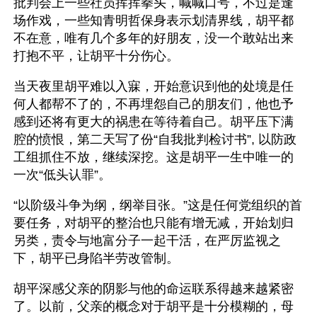
批判会上一些社员挥挥拳头，喊喊口号，不过是逢
场作戏，一些知青明哲保身表示划清界线，胡平都
不在意，唯有几个多年的好朋友，没一个敢站出来
打抱不平，让胡平十分伤心。
当天夜里胡平难以入寐，开始意识到他的处境是任
何人都帮不了的，不再埋怨自己的朋友们，他也予
感到还将有更大的祸患在等待着自己。胡平压下满
腔的愤恨，第二天写了份“自我批判检讨书”, 以防政
工组抓住不放，继续深挖。这是胡平一生中唯一的
一次“低头认罪”。
“以阶级斗争为纲，纲举目张。”这是任何党组织的首
要任务，对胡平的整治也只能有增无减，开始划归
另类，责令与地富分子一起干活，在严厉监视之
下，胡平已身陷半劳改管制。
胡平深感父亲的阴影与他的命运联系得越来越紧密
了。以前，父亲的概念对于胡平是十分模糊的，母