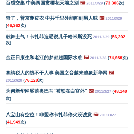
百感交集 中美两国赏樱花天壤之别
🖼️
(
73,306
次)
2011/3/29
奇了，普京穿皮衣 中共千里外能闻到男人味
🖼️
2011/3/29
(
46,362
次)
鼓舞士气！卡扎菲造谣说儿子哈米斯没死
(
56,202
2011/3/29
次)
金正日康生和老江的梦都超国际水准
🖼️
(
74,989
次)
2011/3/28
拿纳税人的钱不干人事 美国之音越来越象新华网
🖼️
(
76,128
次)
2011/3/28
为何新华网奚落奥巴马“被锁在白宫外”
🖼️
(
48,149
2011/3/27
次)
八宝山有空位！非盟称卡扎菲停火没诚意
🖼️
2011/3/27
(
41,949
次)