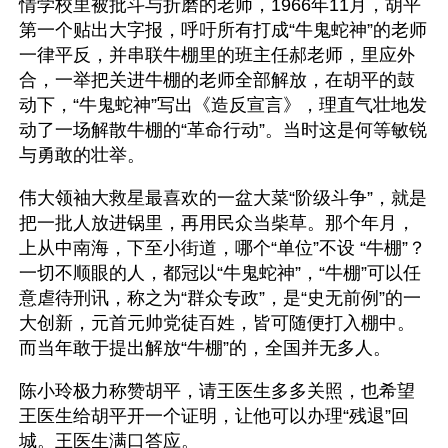
情学校里被批斗与折磨的老师，1966年11月，胡平
第一个贴出大字报，呼吁所有打成“牛鬼蛇神”的老师
一律平反，并串联牛棚里的班主任郝老师，里应外
合，一举把关进牛棚的老师全部解放，在胡平的鼓
动下，“牛鬼蛇神”写出《造反宣言》，理直气壮地发
动了一场解散牛棚的“革命行动”。当时这是何等敏锐
与勇敢的壮举。
伟大领袖大救星最喜欢的一盆大菜“阶级斗争”，就是
把一批人放进锅里，再用民众当柴草。那个年月，
上从中南海，下至小街道，哪个“单位”不设 “牛棚”？
一切不顺眼的人，都冠以“牛鬼蛇神”，“牛棚”可以任
意虐待刑讯，称之为“群众专政”，是“史无前例”的一
大创新，元首元帅党徒百姓，皆可随便打入棚中。
而当年敢于提出解放“牛棚”的，全国并无多人。
陈小玲极力称赞胡平，请王医生多多关照，也希望
王医生给胡平开一个证明，让他可以办理“残退”回
城。王医生满口答应。