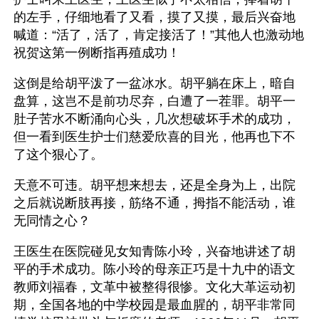
的左手，仔细地看了又看，摸了又摸，最后兴奋地
喊道：“活了，活了，肯定接活了！”其他人也激动地
祝贺这第一例断指再殖成功！
这倒是给胡平泼了一盆冰水。胡平躺在床上，暗自
盘算，这岂不是前功尽弃，白遭了一茬罪。胡平一
肚子苦水不断涌向心头，几次想破坏手术的成功，
但一看到医生护士们慈爱欣喜的目光，他再也下不
了这个狠心了。
天意不可违。胡平想来想去，还是全身为上，出院
之后就说断肢再接，筋络不通，拇指不能活动，谁
无同情之心？
王医生在医院碰见女知青陈小玲，兴奋地讲述了胡
平的手术成功。陈小玲的母亲正巧是十九中的语文
教师刘福春，文革中被整得很惨。文化大革运动初
期，全国各地的中学校园是最血腥的，胡平非常同