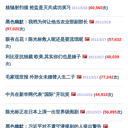
核辐射扫描 抢盐是灭共成功演习
(
60,560
次)
2011/3/18
黑色幽默：我裆为何让他当农业部副部长
🖼️
2011/3/18
(
97,020
次)
眼有点花！陈光标救人呢还是耍流氓呢
🖼️
(
57,632
2011/3/17
次)
利比亚抗独裁 欧美,其实你们也是婊子
🖼️
(
40,039
2011/3/17
次)
毛家现世报 外孙女未婚替人生二子
🖼️
(
77,242
次)
2011/3/17
中共在新华网代表"国际"开玩笑
🖼️
(
44,910
次)
2011/3/16
陈光标正在日本上演一出世界级闹剧
🖼️
(
56,895
次)
2011/3/15
黑色幽默：习近平对不遵守潜规则的人提出警告
🖼️