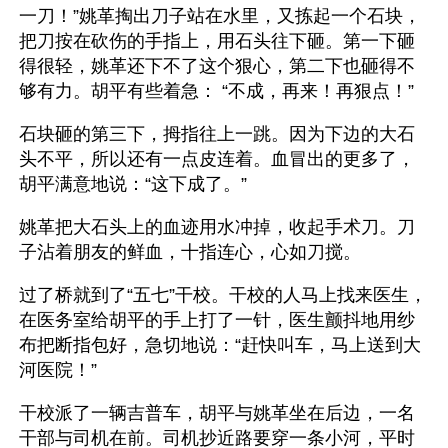
一刀！”姚革掏出刀子站在水里，又拣起一个石块，
把刀按在砍伤的手指上，用石头往下砸。第一下砸
得很轻，姚革还下不了这个狠心，第二下也砸得不
够有力。胡平有些着急： “不成，再来！再狠点！”
石块砸的第三下，拇指往上一跳。因为下边的大石
头不平，所以还有一点皮连着。血冒出的更多了，
胡平满意地说：“这下成了。”
姚革把大石头上的血迹用水冲掉，收起手术刀。刀
子沾着朋友的鲜血，十指连心，心如刀搅。
过了桥就到了“五七”干校。干校的人马上找来医生，
在医务室给胡平的手上打了一针，医生颤抖地用纱
布把断指包好，急切地说：“赶快叫车，马上送到大
河医院！”
干校派了一辆吉普车，胡平与姚革坐在后边，一名
干部与司机在前。司机抄近路要穿一条小河，平时