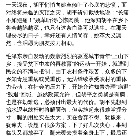
一天深夜，胡平悄悄向姚革倾吐了心底的悲愤，面
对终将来临的灭顶之灾，胡平斩钉截铁地说：“长痛
不如短痛！”姚革听得心惊肉跳，他深知胡平在乡下
将会越陷越深，也只有这条血路可以逃生。在那天
理丧尽的日子，幸好还有人情尚存，姚革大义凛
然，含泪愿为朋友拨刀相助。
毛泽东亲自发动的轰轰烈烈的驱逐城市青年“上山下
乡，接受贫下中农的再教育”的运动一开始，就遭到
民众的不满与抵制，由于农村条件艰苦，众多的下
乡知青患重病或受重伤，无法继续承受农村的重体
力劳动，在社会的压力下，开始允许知青办理“病退”
“残退”回城。虽然政策允许，但胡平之类就是有病，
也是在劫难逃，必须付出最大的代价。胡平先想到
抬水泥电线杆时将腿砸伤，但实施起来很难掌握分
寸，腿的用处实在太大，实在舍弃不得。犹豫来，
犹豫去，设想了很多方案，下了好几次决心，事到
临头又都放弃了。翻来覆去摸着全身上下，最后还