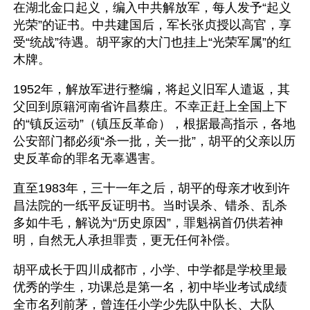
在湖北金口起义，编入中共解放军，每人发予“起义
光荣”的证书。中共建国后，军长张贞授以高官，享
受“统战”待遇。胡平家的大门也挂上“光荣军属”的红
木牌。
1952年，解放军进行整编，将起义旧军人遣返，其
父回到原籍河南省许昌蔡庄。不幸正赶上全国上下
的“镇反运动”（镇压反革命），根据最高指示，各地
公安部门都必须“杀一批，关一批”，胡平的父亲以历
史反革命的罪名无辜遇害。
直至1983年，三十一年之后，胡平的母亲才收到许
昌法院的一纸平反证明书。当时误杀、错杀、乱杀
多如牛毛，解说为“历史原因”，罪魁祸首仍供若神
明，自然无人承担罪责，更无任何补偿。
胡平成长于四川成都市，小学、中学都是学校里最
优秀的学生，功课总是第一名，初中毕业考试成绩
全市名列前茅，曾连任小学少先队中队长、大队