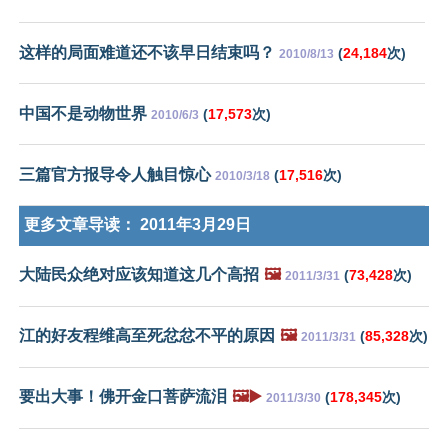
这样的局面难道还不该早日结束吗？
(
24,184
次)
2010/8/13
中国不是动物世界
(
17,573
次)
2010/6/3
三篇官方报导令人触目惊心
(
17,516
次)
2010/3/18
更多文章导读：
2011年3月29日
大陆民众绝对应该知道这几个高招
🖼️
(
73,428
次)
2011/3/31
江的好友程维高至死忿忿不平的原因
🖼️
(
85,328
次)
2011/3/31
要出大事！佛开金口菩萨流泪
🖼️▶️
(
178,345
次)
2011/3/30