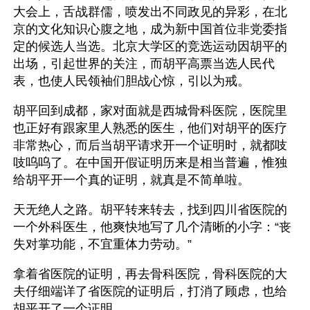
大会上，舌战群儒，喷发出不同政见的异彩，在北
京的文化知识心腹之地，成为新中国首位非党委指
定的候选人当选。北京大学区的竞选运动因胡平的
出场，引起世界的关注，而胡平高票当选人民代
表，也使人民领袖们胆战心惊，引以为戒。
胡平回到成都，家对面就是西城骨科医院，医院里
也正好有跟家里人熟悉的医生，他们对胡平的医疗
非常热心，而后当胡平请求开一个证明时，就都吱
吱呜呜了。在中国开假证明历来是相当普遍，惟独
给胡平开一个真的证明，就真是不简单啦。
天无绝人之路。胡平转来转去，找到四川省医院的
一个外科医生，他爽快地写了几个清晰的小字：“丧
失对掌功能，不宜重体力劳动。”
拿着省医院的证明，再去骨科医院，骨科医院的大
夫仔细端详了省医院的证明后，打消了顾虑，也给
胡平开了一个证明。