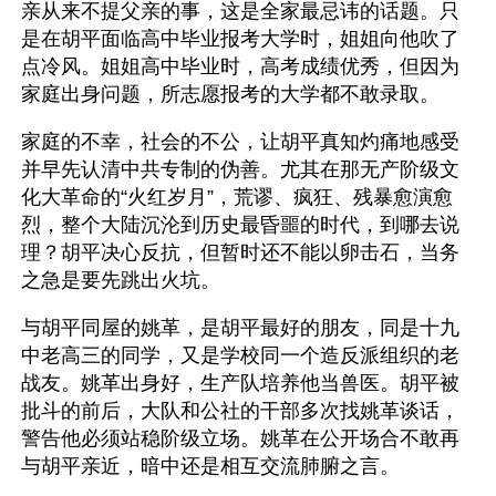
亲从来不提父亲的事，这是全家最忌讳的话题。只
是在胡平面临高中毕业报考大学时，姐姐向他吹了
点冷风。姐姐高中毕业时，高考成绩优秀，但因为
家庭出身问题，所志愿报考的大学都不敢录取。
家庭的不幸，社会的不公，让胡平真知灼痛地感受
并早先认清中共专制的伪善。尤其在那无产阶级文
化大革命的“火红岁月”，荒谬、疯狂、残暴愈演愈
烈，整个大陆沉沦到历史最昏噩的时代，到哪去说
理？胡平决心反抗，但暂时还不能以卵击石，当务
之急是要先跳出火坑。
与胡平同屋的姚革，是胡平最好的朋友，同是十九
中老高三的同学，又是学校同一个造反派组织的老
战友。姚革出身好，生产队培养他当兽医。胡平被
批斗的前后，大队和公社的干部多次找姚革谈话，
警告他必须站稳阶级立场。姚革在公开场合不敢再
与胡平亲近，暗中还是相互交流肺腑之言。