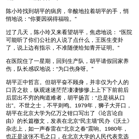
陈小玲找到胡平的病房，辛酸地拉着胡平的手，悄
悄地说：“你要因祸得福啦。”
过了几天，陈小玲又来看望胡平，焦虑地说： “医院
可能听了你们公社的人说了点什么，王医生变卦
了，说上边有指示，不准随便给知青开证明。”
在医院住了一星期，回到生产队，胡平请假回家养
伤，队长感叹地说：“为口伤身呀。”
胡平正中哲言。但胡平奋不顾身，并非仅为个人的
口舌之欲，纵观迷迷茫茫凄凄惨惨上上下下前前后
后层出不穷的殉道难者，胡平扬言：“总是祸从口
出”。不世之士，不平则鸣。1979年，狮子大开口，
胡平在北京大学为亿万之钳口写出了《论言论自
由》的长篇檄文，发表在北京“民主墙”民办《沃土》
杂志上，如一声春雷在“北京之春”震响。1980年，
也正是这张不毛之口，在北京大学的人民代表竞选