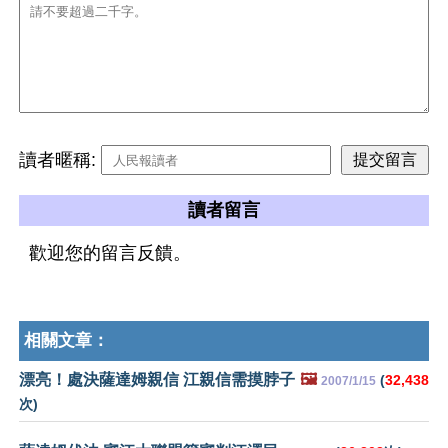
讀者暱稱:
讀者留言
歡迎您的留言反饋。
相關文章：
漂亮！處決薩達姆親信 江親信需摸脖子
🖼️
(
32,438
2007/1/15
次)