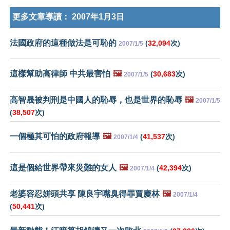
更多文章導讀：
2007年1月3日
法國政府的這種做法是可恥的
(
32,094
次)
2007/1/5
這樣幫助高律師 中共最害怕
🖼️
(
30,683
次)
2007/1/5
高智晟被判刑是中國人的恥辱，也是世界的恥辱
🖼️
2007/1/5
(
38,507
次)
一個極其可怕的政府報導
🖼️
(
41,537
次)
2007/1/4
這是個給世界帶來災難的女人
🖼️
(
42,394
次)
2007/1/4
老婆容忍姘頭共享 陳良宇嘴臭得罪賈慶林
🖼️
2007/1/4
(
50,441
次)