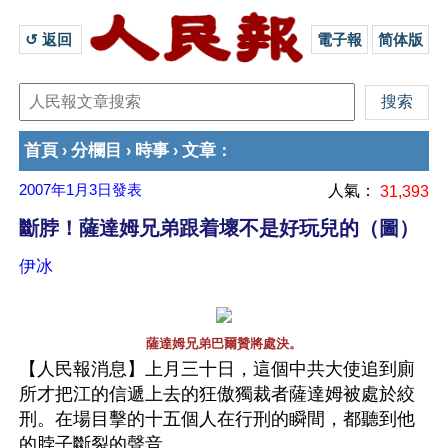
↺ 返回 
電子報
简体版
首頁
分欄目
時事
文章
›
›
›
：
2007年1月3日
發表
人氣：
31,393
斷脖！薩達姆兄弟跟着壞不是好玩兒的（圖）
伊冰
薩達姆兄弟巴爾贊將處決。
【人民報消息】上月三十日，這個中共大使追到廁
所才把江的信遞上去的狂傲獨裁者薩達姆被處於絞
刑。在場目擊的十五個人在行刑的瞬間，都聽到他
的脖子斷裂的聲音。