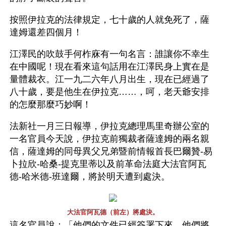
按照伊拉克的法律規定，七十歲的人就免死了，薩
達姆還差四個月！
江澤民的吹鼓手何柞庥有一句名言：誰讓你不幸生
在中國呢！現在看來這句話用在江澤民身上實在是
量體裁衣。江一九二六年八月出生，現在已經過了
八十歲，要是他生在伊拉克……，呵，老天爺安排
的怎麼那麼巧妙啊！
法新社一月三日報導，伊拉克總理馬里奇辦公室的
一名官員今天說，伊拉克前獨裁者薩達姆的兩名親
信，薩達姆的同母異父兄弟暨前情報首長巴爾贊-易
卜拉欣-哈桑-提克里蒂以及前革命法庭大法官阿瓦
德-哈米德-班達爾，將於明天遭到處決。
大法官阿瓦德（前左）將處決。
這名官員說：「他們的文件已經簽署下來，他們將