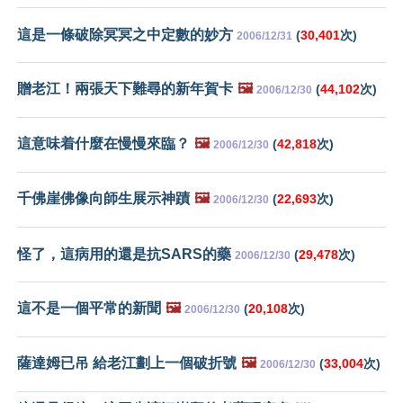
這是一條破除冥冥之中定數的妙方
(
30,401
次)
2006/12/31
贈老江！兩張天下難尋的新年賀卡
🖼️
(
44,102
次)
2006/12/30
這意味着什麼在慢慢來臨？
🖼️
(
42,818
次)
2006/12/30
千佛崖佛像向師生展示神蹟
🖼️
(
22,693
次)
2006/12/30
怪了，這病用的還是抗SARS的藥
(
29,478
次)
2006/12/30
這不是一個平常的新聞
🖼️
(
20,108
次)
2006/12/30
薩達姆已吊 給老江劃上一個破折號
🖼️
(
33,004
次)
2006/12/30