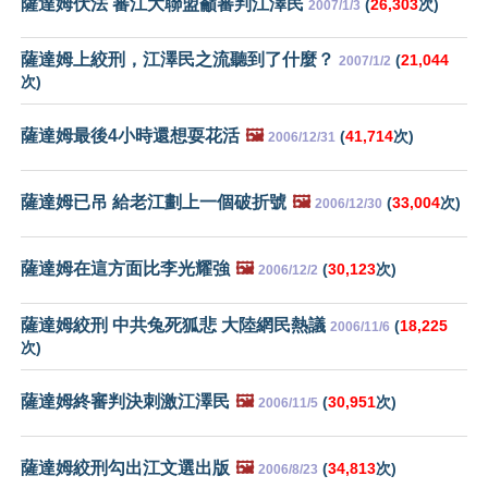
薩達姆伏法 審江大聯盟籲審判江澤民
(
26,303
次)
2007/1/3
薩達姆上絞刑，江澤民之流聽到了什麼？
(
21,044
2007/1/2
次)
薩達姆最後4小時還想耍花活
🖼️
(
41,714
次)
2006/12/31
薩達姆已吊 給老江劃上一個破折號
🖼️
(
33,004
次)
2006/12/30
薩達姆在這方面比李光耀強
🖼️
(
30,123
次)
2006/12/2
薩達姆絞刑 中共兔死狐悲 大陸網民熱議
(
18,225
2006/11/6
次)
薩達姆終審判決刺激江澤民
🖼️
(
30,951
次)
2006/11/5
薩達姆絞刑勾出江文選出版
🖼️
(
34,813
次)
2006/8/23