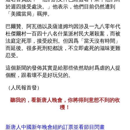
於週四接受處決。」他表示，他們目前仍然遭到
「美國當局」羈押。
巴爾贊、阿瓦德以及薩達姆均因涉及一九八零年代
杜傑爾村一百四十八名什葉派村民大屠殺案，而被
法庭定死罪，接受絞刑。但因爲「當天沒有時間」
而延後。很多死刑犯都說，不立即處死的滋味更難
忍受。
這個新聞的發佈其實是給那些依然助紂爲虐的人提
個醒，跟着壞不是好玩兒的。
（人民報首發）
聽我的，看新唐人晚會，你將得到意想不到的收
穫！
新唐人中國新年晚會紐約訂票並看節目閃畫