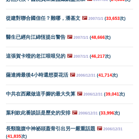
從建對聯合國信任？難哪，潘基文
🖼️
(
33,653
次)
2007/1/1
醫生已經向江綿恆提出警告
🖼️
(
48,666
次)
2007/1/1
這張賀卡噎的老江哏哏兒的
🖼️
(
46,217
次)
2007/1/1
薩達姆最後4小時還想耍花活
🖼️
(
41,714
次)
2006/12/31
中共在西藏做這手腳的最大失算
🖼️
(
39,041
次)
2006/12/31
葉利欽此番談話是歷史的安排
🖼️
(
33,996
次)
2006/12/31
長頸龍腹中神祕頭蓋骨引出另一嚴重話題
🖼️
2006/12/31
(
41,835
次)