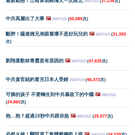
最新動態！江暗算胡錦濤又一次敗北
(
37,236
次)
2007/1/3
中共高層出了大事
🖼️
(
50,085
次)
2007/1/3
斷脖！薩達姆兄弟跟着壞不是好玩兒的
🖼️
(
31,393
2007/1/3
次)
劉翔喜歡林青霞是有原因的
🖼️
(
47,635
次)
2007/1/3
中共貪官紐約冒充日本人受銼
(
46,373
次)
2007/1/3
可憐的孩子 不要轉生到中共暴政下的中國
🖼️
2007/1/2
(
24,860
次)
抱…抱？超過10秒中共跟你急
🖼️
(
25,577
次)
2007/1/2
必然火候！醫院員工集體戴鋼盔上班
🖼️
(
24,539
次)
2007/1/2