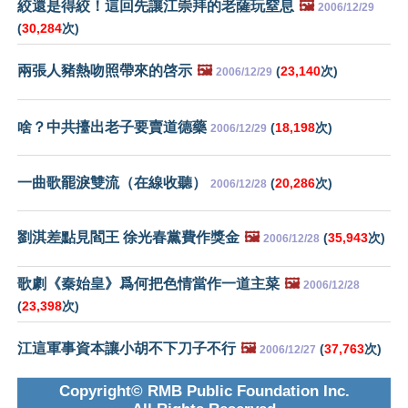
絞還是得絞！這回先讓江崇拜的老薩玩窒息
🖼️
2006/12/29
(
30,284
次)
兩張人豬熱吻照帶來的啓示
🖼️
(
23,140
次)
2006/12/29
啥？中共擡出老子要賣道德藥
(
18,198
次)
2006/12/29
一曲歌罷淚雙流（在線收聽）
(
20,286
次)
2006/12/28
劉淇差點見閻王 徐光春黨費作獎金
🖼️
(
35,943
次)
2006/12/28
歌劇《秦始皇》爲何把色情當作一道主菜
🖼️
2006/12/28
(
23,398
次)
江這軍事資本讓小胡不下刀子不行
🖼️
(
37,763
次)
2006/12/27
Copyright© RMB Public Foundation Inc.