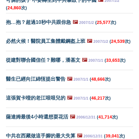
可憐的孩子 不要轉生到中共暴政下的中國
🖼️
2007/1/2
(
24,860
次)
抱…抱？超過10秒中共跟你急
🖼️
(
25,577
次)
2007/1/2
必然火候！醫院員工集體戴鋼盔上班
🖼️
(
24,539
次)
2007/1/2
從建對聯合國信任？難哪，潘基文
🖼️
(
33,653
次)
2007/1/1
醫生已經向江綿恆提出警告
🖼️
(
48,666
次)
2007/1/1
這張賀卡噎的老江哏哏兒的
🖼️
(
46,217
次)
2007/1/1
薩達姆最後4小時還想耍花活
🖼️
(
41,714
次)
2006/12/31
中共在西藏做這手腳的最大失算
🖼️
(
39,041
次)
2006/12/31