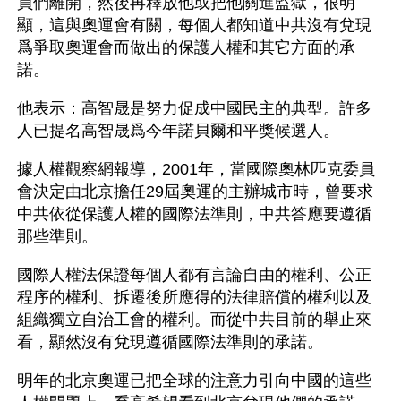
員們離開，然後再釋放他或把他關進監獄，很明
顯，這與奧運會有關，每個人都知道中共沒有兌現
爲爭取奧運會而做出的保護人權和其它方面的承
諾。
他表示：高智晟是努力促成中國民主的典型。許多
人已提名高智晟爲今年諾貝爾和平獎候選人。
據人權觀察網報導，2001年，當國際奧林匹克委員
會決定由北京擔任29屆奧運的主辦城市時，曾要求
中共依從保護人權的國際法準則，中共答應要遵循
那些準則。
國際人權法保證每個人都有言論自由的權利、公正
程序的權利、拆遷後所應得的法律賠償的權利以及
組織獨立自治工會的權利。而從中共目前的舉止來
看，顯然沒有兌現遵循國際法準則的承諾。
明年的北京奧運已把全球的注意力引向中國的這些