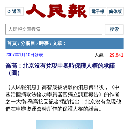
↺ 返回 
電子報
简体版
首頁
分欄目
時事
文章
›
›
›
：
2007年1月10日
發表
人氣：
29,841
喬高：北京沒有兌現申奧時保護人權的承諾
（圖）
【人民報消息】高智晟被隔離的消息傳出後，《中
國活體摘取法輪功學員器官獨立調查報告》的作者
之一大衛-喬高接受記者採訪指出：北京沒有兌現他
們在申辦奧運會時所作的保護人權的諾言。