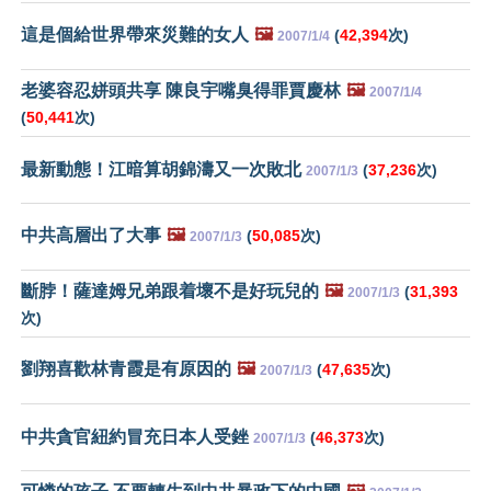
這是個給世界帶來災難的女人
🖼️
(
42,394
次)
2007/1/4
老婆容忍姘頭共享 陳良宇嘴臭得罪賈慶林
🖼️
2007/1/4
(
50,441
次)
最新動態！江暗算胡錦濤又一次敗北
(
37,236
次)
2007/1/3
中共高層出了大事
🖼️
(
50,085
次)
2007/1/3
斷脖！薩達姆兄弟跟着壞不是好玩兒的
🖼️
(
31,393
2007/1/3
次)
劉翔喜歡林青霞是有原因的
🖼️
(
47,635
次)
2007/1/3
中共貪官紐約冒充日本人受銼
(
46,373
次)
2007/1/3