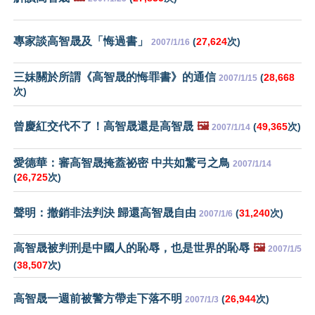
專家談高智晟及「悔過書」
(
27,624
次)
2007/1/16
三妹關於所謂《高智晟的悔罪書》的通信
(
28,668
2007/1/15
次)
曾慶紅交代不了！高智晟還是高智晟
🖼️
(
49,365
次)
2007/1/14
愛德華：審高智晟掩蓋祕密 中共如驚弓之鳥
2007/1/14
(
26,725
次)
聲明：撤銷非法判決 歸還高智晟自由
(
31,240
次)
2007/1/6
高智晟被判刑是中國人的恥辱，也是世界的恥辱
🖼️
2007/1/5
(
38,507
次)
高智晟一週前被警方帶走下落不明
(
26,944
次)
2007/1/3