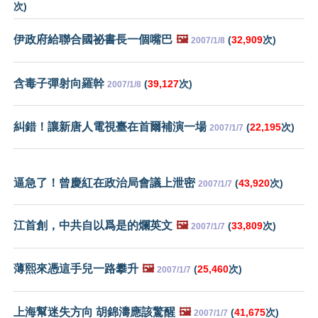
次)
伊政府給聯合國祕書長一個嘴巴
🖼️
(
32,909
次)
2007/1/8
含毒子彈射向羅幹
(
39,127
次)
2007/1/8
糾錯！讓新唐人電視臺在首爾補演一場
(
22,195
次)
2007/1/7
逼急了！曾慶紅在政治局會議上泄密
(
43,920
次)
2007/1/7
江首創，中共自以爲是的爛英文
🖼️
(
33,809
次)
2007/1/7
薄熙來憑這手兒一路攀升
🖼️
(
25,460
次)
2007/1/7
上海幫迷失方向 胡錦濤應該驚醒
🖼️
(
41,675
次)
2007/1/7