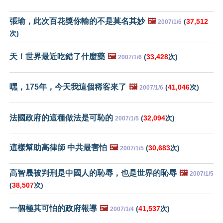
張瑜，此次百花獎你輸的不是莫名其妙
🖼️
(
37,512
2007/1/6
次)
天！世界最近吃錯了什麼藥
🖼️
(
33,428
次)
2007/1/6
嘿，175年，今天我這個稀客來了
🖼️
(
41,046
次)
2007/1/6
法國政府的這種做法是可恥的
(
32,094
次)
2007/1/5
這樣幫助高律師 中共最害怕
🖼️
(
30,683
次)
2007/1/5
高智晟被判刑是中國人的恥辱，也是世界的恥辱
🖼️
2007/1/5
(
38,507
次)
一個極其可怕的政府報導
🖼️
(
41,537
次)
2007/1/4