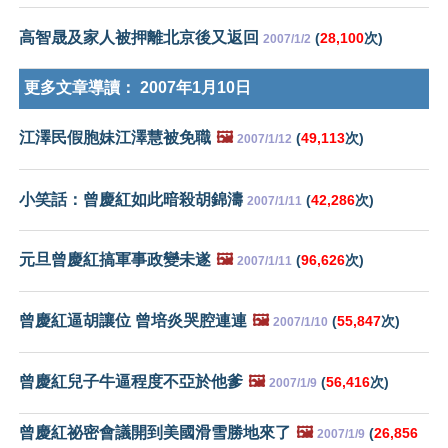
高智晟及家人被押離北京後又返回
(
28,100
次)
2007/1/2
更多文章導讀：
2007年1月10日
江澤民假胞妹江澤慧被免職
🖼️
(
49,113
次)
2007/1/12
小笑話：曾慶紅如此暗殺胡錦濤
(
42,286
次)
2007/1/11
元旦曾慶紅搞軍事政變未遂
🖼️
(
96,626
次)
2007/1/11
曾慶紅逼胡讓位 曾培炎哭腔連連
🖼️
(
55,847
次)
2007/1/10
曾慶紅兒子牛逼程度不亞於他爹
🖼️
(
56,416
次)
2007/1/9
曾慶紅祕密會議開到美國滑雪勝地來了
🖼️
(
26,856
2007/1/9