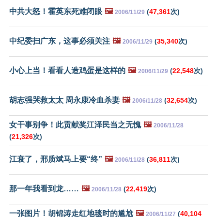
中共大怒！霍英东死难闭眼
🖼️
(
47,361
次)
2006/11/29
中纪委扫广东，这事必须关注
🖼️
(
35,340
次)
2006/11/29
小心上当！看看人造鸡蛋是这样的
🖼️
(
22,548
次)
2006/11/29
胡志强哭救太太 周永康冷血杀妻
🖼️
(
32,654
次)
2006/11/28
女干事别争！此贡献奖江泽民当之无愧
🖼️
2006/11/28
(
21,326
次)
江衰了，邢质斌马上要“终”
🖼️
(
36,811
次)
2006/11/28
那一年我看到龙……
🖼️
(
22,419
次)
2006/11/28
一张图片！胡锦涛走红地毯时的尴尬
🖼️
(
40,104
2006/11/27