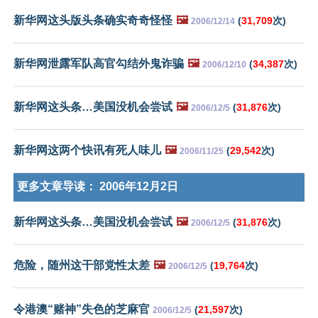
新华网这头版头条确实奇奇怪怪
🖼️
(
31,709
次)
2006/12/14
新华网泄露军队高官勾结外鬼诈骗
🖼️
(
34,387
次)
2006/12/10
新华网这头条…美国没机会尝试
🖼️
(
31,876
次)
2006/12/5
新华网这两个快讯有死人味儿
🖼️
(
29,542
次)
2006/11/25
更多文章导读：
2006年12月2日
新华网这头条…美国没机会尝试
🖼️
(
31,876
次)
2006/12/5
危险，随州这干部党性太差
🖼️
(
19,764
次)
2006/12/5
令港澳“赌神”失色的芝麻官
(
21,597
次)
2006/12/5