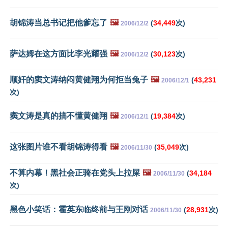
胡锦涛当总书记把他爹忘了
🖼️
(
34,449
次)
2006/12/2
萨达姆在这方面比李光耀强
🖼️
(
30,123
次)
2006/12/2
顺奸的窦文涛纳闷黄健翔为何拒当兔子
🖼️
(
43,231
2006/12/1
次)
窦文涛是真的搞不懂黄健翔
🖼️
(
19,384
次)
2006/12/1
这张图片谁不看胡锦涛得看
🖼️
(
35,049
次)
2006/11/30
不算内幕！黑社会正骑在党头上拉屎
🖼️
(
34,184
2006/11/30
次)
黑色小笑话：霍英东临终前与王刚对话
(
28,931
次)
2006/11/30