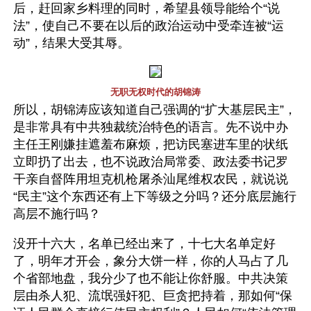
后，赶回家乡料理的同时，希望县领导能给个“说
法”，使自己不要在以后的政治运动中受牵连被“运
动”，结果大受其辱。
无职无权时代的胡锦涛
所以，胡锦涛应该知道自己强调的“扩大基层民主”，
是非常具有中共独裁统治特色的语言。先不说中办
主任王刚嫌挂遮羞布麻烦，把访民塞进车里的状纸
立即扔了出去，也不说政治局常委、政法委书记罗
干亲自督阵用坦克机枪屠杀汕尾维权农民，就说说
“民主”这个东西还有上下等级之分吗？还分底层施行
高层不施行吗？
没开十六大，名单已经出来了，十七大名单定好
了，明年才开会，象分大饼一样，你的人马占了几
个省部地盘，我分少了也不能让你舒服。中共决策
层由杀人犯、流氓强奸犯、巨贪把持着，那如何“保