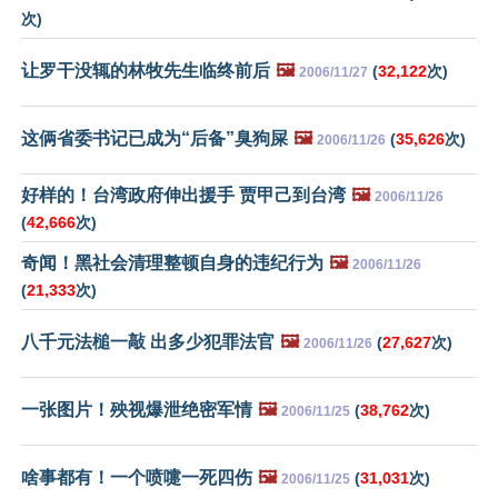
次)
让罗干没辄的林牧先生临终前后
🖼️
(
32,122
次)
2006/11/27
这俩省委书记已成为“后备”臭狗屎
🖼️
(
35,626
次)
2006/11/26
好样的！台湾政府伸出援手 贾甲己到台湾
🖼️
2006/11/26
(
42,666
次)
奇闻！黑社会清理整顿自身的违纪行为
🖼️
2006/11/26
(
21,333
次)
八千元法槌一敲 出多少犯罪法官
🖼️
(
27,627
次)
2006/11/26
一张图片！殃视爆泄绝密军情
🖼️
(
38,762
次)
2006/11/25
啥事都有！一个喷嚏一死四伤
🖼️
(
31,031
次)
2006/11/25