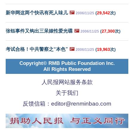
新华网这两个快讯有死人味儿
🖼️
(
29,542
次)
2006/11/25
张钰事件又钩出三呆婊性爱光碟
🖼️
(
27,300
次)
2006/11/25
考试合格！中共警察之“本色”
🖼️
(
19,963
次)
2006/11/25
Copyright© RMB Public Foundation Inc.
All Rights Reserved
人民报网站服务条款
关于我们
反馈信箱：
editor@renminbao.com