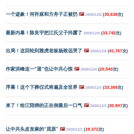
一个迹象！何祚庥和方舟子正被扔
🖼️
(
35,638
次)
2006/12/4
最新内幕！陈良宇把江氏父子抖露了
(
33,742
次)
2006/12/4
出局！这回轮到雅虎老板杨致远哭了
🖼️
(
41,767
次)
2006/12/4
作家洪峰这一"退"也让中共心惊
🖼️
(
20,540
次)
2006/12/4
序幕！这个下葬仪式将遍及全世界
🖼️
(
33,389
次)
2006/12/3
来了！给江陪绑的正在倒最后一口气
🖼️
(
30,947
次)
2006/12/3
让中共头皮发麻的“屈原”
🖼️
(
19,372
次)
2006/12/3