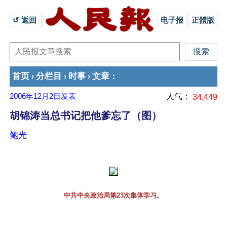
↺ 返回 
电子报
正體版
首页
分栏目
时事
文章
›
›
›
：
2006年12月2日
发表
人气：
34,449
胡锦涛当总书记把他爹忘了（图）
鲍光
中共中央政治局第23次集体学习。