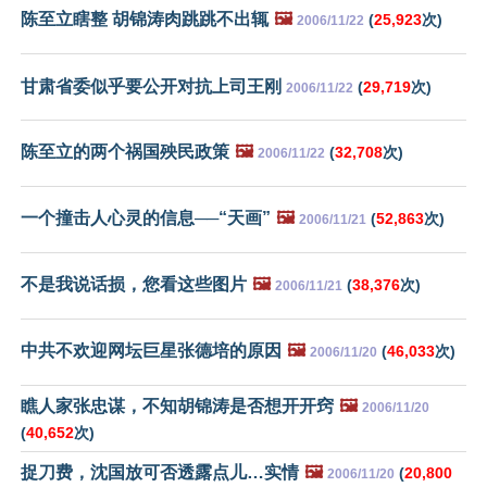
陈至立瞎整 胡锦涛肉跳跳不出辄
🖼️
(
25,923
次)
2006/11/22
甘肃省委似乎要公开对抗上司王刚
(
29,719
次)
2006/11/22
陈至立的两个祸国殃民政策
🖼️
(
32,708
次)
2006/11/22
一个撞击人心灵的信息──“天画”
🖼️
(
52,863
次)
2006/11/21
不是我说话损，您看这些图片
🖼️
(
38,376
次)
2006/11/21
中共不欢迎网坛巨星张德培的原因
🖼️
(
46,033
次)
2006/11/20
瞧人家张忠谋，不知胡锦涛是否想开开窍
🖼️
2006/11/20
(
40,652
次)
捉刀费，沈国放可否透露点儿…实情
🖼️
(
20,800
2006/11/20