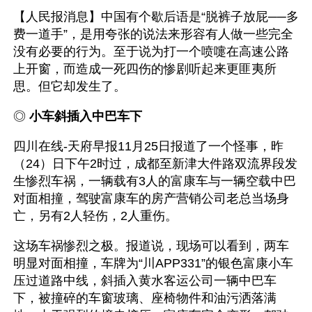
【人民报消息】中国有个歇后语是“脱裤子放屁──多
费一道手”，是用夸张的说法来形容有人做一些完全
没有必要的行为。至于说为打一个喷嚏在高速公路
上开窗，而造成一死四伤的惨剧听起来更匪夷所
思。但它却发生了。
◎ 
小车斜插入中巴车下 
四川在线-天府早报11月25日报道了一个怪事，昨
（24）日下午2时过，成都至新津大件路双流界段发
生惨烈车祸，一辆载有3人的富康车与一辆空载中巴
对面相撞，驾驶富康车的房产营销公司老总当场身
亡，另有2人轻伤，2人重伤。
这场车祸惨烈之极。报道说，现场可以看到，两车
明显对面相撞，车牌为“川APP331”的银色富康小车
压过道路中线，斜插入黄水客运公司一辆中巴车
下，被撞碎的车窗玻璃、座椅物件和油污洒落满