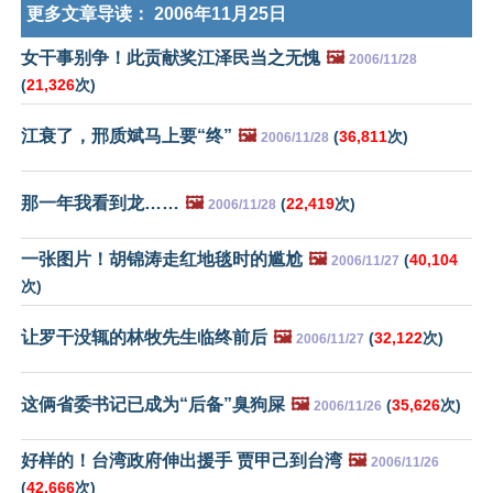
更多文章导读：
2006年11月25日
女干事别争！此贡献奖江泽民当之无愧
🖼️
2006/11/28
(
21,326
次)
江衰了，邢质斌马上要“终”
🖼️
(
36,811
次)
2006/11/28
那一年我看到龙……
🖼️
(
22,419
次)
2006/11/28
一张图片！胡锦涛走红地毯时的尴尬
🖼️
(
40,104
2006/11/27
次)
让罗干没辄的林牧先生临终前后
🖼️
(
32,122
次)
2006/11/27
这俩省委书记已成为“后备”臭狗屎
🖼️
(
35,626
次)
2006/11/26
好样的！台湾政府伸出援手 贾甲己到台湾
🖼️
2006/11/26
(
42,666
次)