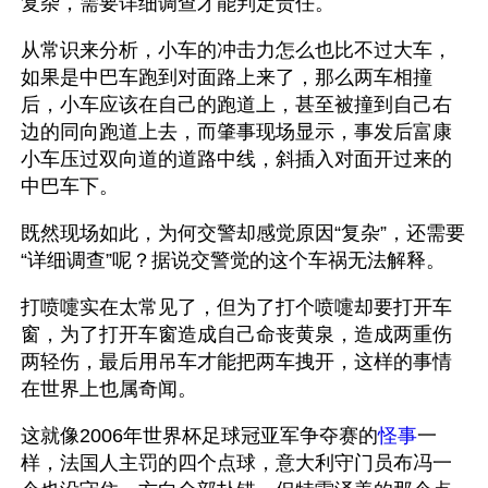
复杂，需要详细调查才能判定责任。
从常识来分析，小车的冲击力怎么也比不过大车，
如果是中巴车跑到对面路上来了，那么两车相撞
后，小车应该在自己的跑道上，甚至被撞到自己右
边的同向跑道上去，而肇事现场显示，事发后富康
小车压过双向道的道路中线，斜插入对面开过来的
中巴车下。
既然现场如此，为何交警却感觉原因“复杂”，还需要
“详细调查”呢？据说交警觉的这个车祸无法解释。
打喷嚏实在太常见了，但为了打个喷嚏却要打开车
窗，为了打开车窗造成自己命丧黄泉，造成两重伤
两轻伤，最后用吊车才能把两车拽开，这样的事情
在世界上也属奇闻。
这就像2006年世界杯足球冠亚军争夺赛的
怪事
一
样，法国人主罚的四个点球，意大利守门员布冯一