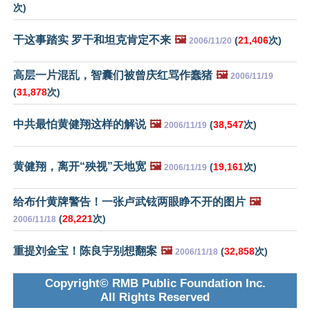
次)
干这事踏实 罗干和坦克肯定不来
🖼️
(
21,406
次)
2006/11/20
高层一片混乱，智囊们被曾庆红骂作蠢猪
🖼️
2006/11/19
(
31,878
次)
中共最怕黄健翔这样的解说
🖼️
(
38,547
次)
2006/11/19
黄健翔，离开“殃视”天地宽
🖼️
(
19,161
次)
2006/11/19
给布什黄牌警告！一张卢武铉两眼睁不开的图片
🖼️
(
28,221
次)
2006/11/18
重提刘金宝！陈良宇别想翻案
🖼️
(
32,858
次)
2006/11/18
Copyright© RMB Public Foundation Inc.
All Rights Reserved