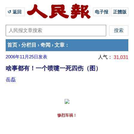
↺ 返回 
电子报
正體版
首页
分栏目
奇闻
文章
›
›
›
：
2006年11月25日
发表
人气：
31,031
啥事都有！一个喷嚏一死四伤（图）
岳磊
惨烈车祸！