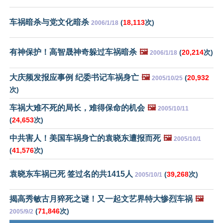
车祸暗杀与党文化暗杀
(
18,113
次)
2006/1/18
有神保护！高智晟神奇躲过车祸暗杀
🖼️
(
20,214
次)
2006/1/18
大庆频发报应事例 纪委书记车祸身亡
🖼️
(
20,932
2005/10/25
次)
车祸大难不死的局长，难得保命的机会
🖼️
2005/10/11
(
24,653
次)
中共害人！美国车祸身亡的袁晓东遭报而死
🖼️
2005/10/1
(
41,576
次)
袁晓东车祸已死 签过名的共1415人
(
39,268
次)
2005/10/1
揭高秀敏古月猝死之谜！又一起文艺界特大惨烈车祸
🖼️
(
71,846
次)
2005/9/2