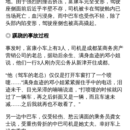
地。由于强烈的撞击挤压，富康车完全变形，驾驶
座侧面前后近乎半壁不存，司机被卡在驾驶舱内已
当场死亡，血污浸身。而中巴车也受伤不轻，除了
头部内陷变形，驾驶座侧也被高高撬起。
◎ 
蹊跷的事故过程 
事发时，富康小车上有3人，司机是成都某商务房产
营销公司的老总，据劫后余生、满身血迹的邓小姐
说，他们一行3人刚办完公务从新津开往成都。
“他（驾车的老总）仅仅是打开车窗打了一个喷
嚏……”满身血迹的邓小姐紧紧握住手中的电话，泪
迹未干、目光呆滞的喃喃说道，“打喷嚏的时候就闪
过了一辆车，再之后斜面又是一辆，而且车速未
减……之后我就再也不敢看了。”
另一边中巴车，仅受轻伤、愁云满面的乘务员龚女
士说，受重伤骨折的中巴司机是她丈夫。幸好车上