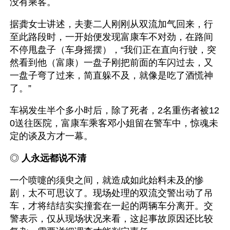
没有乘客。
据龚女士讲述，夫妻二人刚刚从双流加气回来，行
至此路段时，一开始便发现富康车不对劲，在路间
不停甩盘子（车身摇摆），“我们正在直向行驶，突
然看到他（富康）一盘子刚把前面的车闪过去，又
一盘子弯了过来，简直躲不及，就像是吃了酒慌神
了。”
车祸发生半个多小时后，除了死者，2名重伤者被12
0送往医院，富康车乘客邓小姐留在警车中，惊魂未
定的谈及方才一幕。
◎ 
人永远都说不清 
一个喷嚏的须臾之间，就造成如此始料未及的惨
剧，太不可思议了。现场处理的双流交警出动了吊
车，才将结结实实撞套在一起的两辆车分离开。交
警表示，仅从现场状况来看，这起事故原因还比较