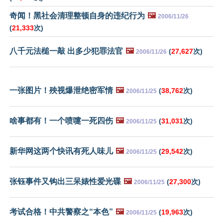
奇闻！黑社会清理整顿自身的违纪行为
🖼️
2006/11/26
(
21,333
次)
八千元法槌一敲 出多少犯罪法官
🖼️
(
27,627
次)
2006/11/26
一张图片！殃视爆泄绝密军情
🖼️
(
38,762
次)
2006/11/25
啥事都有！一个喷嚏一死四伤
🖼️
(
31,031
次)
2006/11/25
新华网这两个快讯有死人味儿
🖼️
(
29,542
次)
2006/11/25
张钰事件又钩出三呆婊性爱光碟
🖼️
(
27,300
次)
2006/11/25
考试合格！中共警察之“本色”
🖼️
(
19,963
次)
2006/11/25