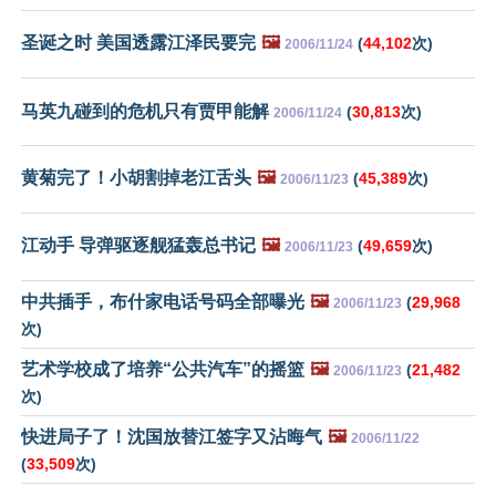
圣诞之时 美国透露江泽民要完
🖼️
(
44,102
次)
2006/11/24
马英九碰到的危机只有贾甲能解
(
30,813
次)
2006/11/24
黄菊完了！小胡割掉老江舌头
🖼️
(
45,389
次)
2006/11/23
江动手 导弹驱逐舰猛轰总书记
🖼️
(
49,659
次)
2006/11/23
中共插手，布什家电话号码全部曝光
🖼️
(
29,968
2006/11/23
次)
艺术学校成了培养“公共汽车”的摇篮
🖼️
(
21,482
2006/11/23
次)
快进局子了！沈国放替江签字又沾晦气
🖼️
2006/11/22
(
33,509
次)