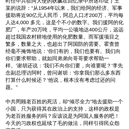
时任中共驻阿大使的耿飙在回忆录中所述印证了王
某的说辞：“从1954年以来，我们给阿的经济、军事
援助将近90亿元人民币，阿总人口才200万，平均每
人达4,000 多元，这是个不小的数字。我们援阿的化
肥厂，年产20万吨，平均一公顷地达400公斤，远远
超过我国农村耕地使用的化肥数量。而军援项目之
繁多，数量之大，也超出了阿国防的需要。霍查曾
经毫不掩饰地说：‘你们有的，我们也要有。我们向
你们要求帮助，就如同弟弟向哥哥要求帮助一
样。’谢胡还说：‘我们不向你们要，向谁要呢？’李先
念副总理访阿时，曾问谢胡：‘你拿我们那么多东西
打算什么时候还？’他说，根本没有考虑过还的问
题。”

中共罔顾老百姓的死活，却“倾尽全力”地去援助一个
小国，只为获得其在政治上的支持，这样的政权是
为老百姓服务的吗？应该说是为阿国人服务的吧！
今天的习政权也延续了毛的做法，同样引得民众怨