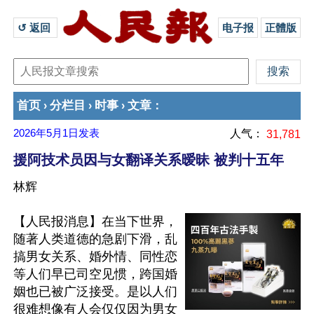
↺ 返回 
电子报
正體版
首页
分栏目
时事
文章
›
›
›
：
2026年5月1日
发表
人气：
31,781
援阿技术员因与女翻译关系暧昧 被判十五年
林辉
【人民报消息】在当下世界，
随著人类道德的急剧下滑，乱
搞男女关系、婚外情、同性恋
等人们早已司空见惯，跨国婚
姻也已被广泛接受。是以人们
很难想像有人会仅仅因为男女