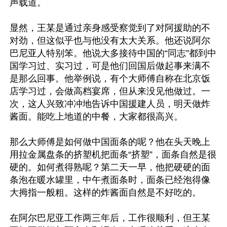
声载道。

显然，王某是通过亲身感受察觉到了对阿援助的不
对劲，但这似乎也与他没有太大关系。他还说阿尔
巴尼亚人特别笨。他说大多接待中国的“同志”都到中
国学习过、实习过，可是他们回国后做起事来满不
是那么回事。他举例说，有个大师傅自称在北京饭
店学习过，会做高档宴席，但从来没见他做过。一
次，这人兴致冲冲地告诉中国援建人员，明天做炸
酱面。能吃上地道的中餐，大家都很高兴。

那么大师傅是如何做中国面条的呢？他在头天晚上
用拉金属盘条的挤塑机把面条“挤塑”，面条自然是很
硬的。如何煮得熟呢？第二天一早，他把硬硬的面
条泡在暖水罐里，中午煮面条时，面条已经泡得像
大拇指一般粗。这样的炸酱面自然是不好吃的。

在阿尔巴尼亚工作两三年后，工作很顺利，但王某