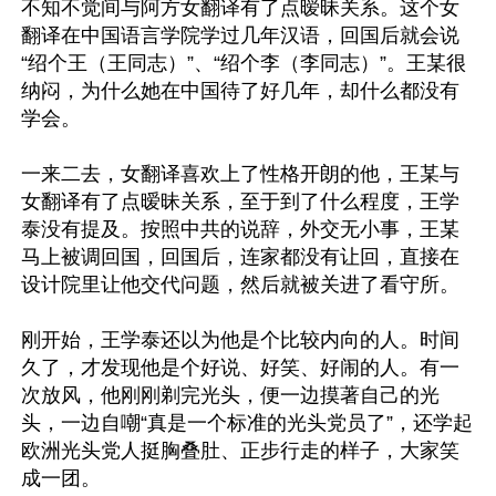
不知不觉间与阿方女翻译有了点暧昧关系。这个女
翻译在中国语言学院学过几年汉语，回国后就会说
“绍个王（王同志）”、“绍个李（李同志）”。王某很
纳闷，为什么她在中国待了好几年，却什么都没有
学会。

一来二去，女翻译喜欢上了性格开朗的他，王某与
女翻译有了点暧昧关系，至于到了什么程度，王学
泰没有提及。按照中共的说辞，外交无小事，王某
马上被调回国，回国后，连家都没有让回，直接在
设计院里让他交代问题，然后就被关进了看守所。

刚开始，王学泰还以为他是个比较内向的人。时间
久了，才发现他是个好说、好笑、好闹的人。有一
次放风，他刚刚剃完光头，便一边摸著自己的光
头，一边自嘲“真是一个标准的光头党员了”，还学起
欧洲光头党人挺胸叠肚、正步行走的样子，大家笑
成一团。
