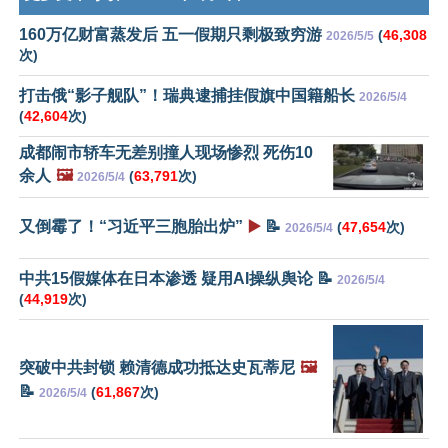
160万亿财富蒸发后 五一假期只剩极致穷游
(
46,308
2026/5/5
次)
打击俄“影子舰队”！瑞典逮捕挂假旗中国籍船长
2026/5/4
(
42,604
次)
成都闹市轿车无差别撞人现场惨烈 死伤10
余人
🖼️
(
63,791
次)
2026/5/4
又倒霉了！“习近平三胞胎出炉”
▶️
📝
(
47,654
次)
2026/5/4
中共15假媒体在日本渗透 疑用AI操纵舆论 📝
2026/5/4
(
44,919
次)
突破中共封锁 赖清德成功抵达史瓦蒂尼
🖼️
📝
(
61,867
次)
2026/5/4