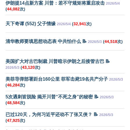
伊朗提14点新方案 川普：若不守规矩将重启攻击
2026/5/4
(
44,082
次)
天下奇谭 (552) 父子情缘
(
32,941
次)
2026/5/4
清华教师要填思想动态表 中共怕什么 📝
(
44,518
次)
2026/5/3
美国扩大对古巴制裁 川普暗示伊朗之后接管古巴 📝
(
43,120
次)
2026/5/3
美菲导弹部署距台160公里 菲军击毙19名共产分子
2026/5/3
(
46,284
次)
5次遇刺皆脱险 揭开川普“不死之身”的秘密 📝
2026/5/3
(
48,584
次)
已过120天，为何习近平还动不了张又侠？ 📝
2026/5/3
(
47,925
次)