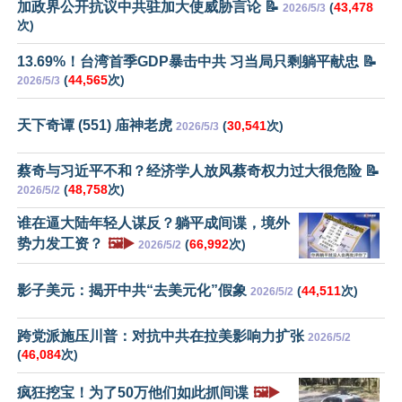
加政界公开抗议中共驻加大使威胁言论 📝
(
43,478
2026/5/3
次)
13.69%！台湾首季GDP暴击中共 习当局只剩躺平献忠 📝
(
44,565
次)
2026/5/3
天下奇谭 (551) 庙神老虎
(
30,541
次)
2026/5/3
蔡奇与习近平不和？经济学人放风蔡奇权力过大很危险 📝
(
48,758
次)
2026/5/2
谁在逼大陆年轻人谋反？躺平成间谍，境外
势力发工资？
🖼️▶️
(
66,992
次)
2026/5/2
影子美元：揭开中共“去美元化”假象
(
44,511
次)
2026/5/2
跨党派施压川普：对抗中共在拉美影响力扩张
2026/5/2
(
46,084
次)
疯狂挖宝！为了50万他们如此抓间谍
🖼️▶️