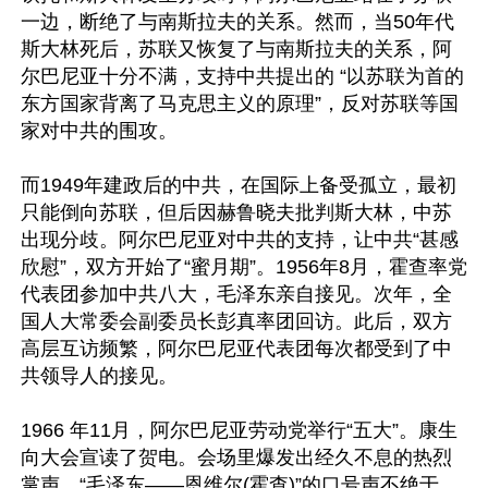
一边，断绝了与南斯拉夫的关系。然而，当50年代
斯大林死后，苏联又恢复了与南斯拉夫的关系，阿
尔巴尼亚十分不满，支持中共提出的 “以苏联为首的
东方国家背离了马克思主义的原理”，反对苏联等国
家对中共的围攻。

而1949年建政后的中共，在国际上备受孤立，最初
只能倒向苏联，但后因赫鲁晓夫批判斯大林，中苏
出现分歧。阿尔巴尼亚对中共的支持，让中共“甚感
欣慰”，双方开始了“蜜月期”。1956年8月，霍查率党
代表团参加中共八大，毛泽东亲自接见。次年，全
国人大常委会副委员长彭真率团回访。此后，双方
高层互访频繁，阿尔巴尼亚代表团每次都受到了中
共领导人的接见。

1966 年11月，阿尔巴尼亚劳动党举行“五大”。康生
向大会宣读了贺电。会场里爆发出经久不息的热烈
掌声，“毛泽东——恩维尔(霍查)”的口号声不绝于