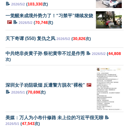
📝
(
103,330
次)
2026/5/2
一觉醒来成境外势力了！“习禁平”继续发烧
🖼️
📝
(
70,748
次)
2026/5/2
天下奇谭 (550) 复仇之风
(
30,826
次)
2026/5/2
中共绝非炎黄子孙 祭祀黄帝不过是作秀 📝
(
44,808
2026/5/2
次)
深圳女子劝阻吸烟 反遭警方脱衣“裸检”
🖼️
📝
(
70,698
次)
2026/5/1
美媒：万人为小布什修路 未上位的习近平很无聊 📝
(
47,543
次)
2026/5/1