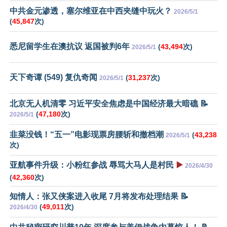
中共金元渗透，塞尔维亚在中西夹缝中玩火？
2026/5/1
(
45,847
次)
悉尼留学生在澳抗议 返国被判6年
(
43,494
次)
2026/5/1
天下奇谭 (549) 复仇奇闻
(
31,237
次)
2026/5/1
北京无人机清零 习近平安全焦虑是中国经济最大暗礁 📝
(
47,180
次)
2026/5/1
韭菜没钱！“五一”电影现票房腰斩和撤档潮
(
43,238
2026/5/1
次)
亚航事件升级：小粉红参战 辱骂大马人是村民
▶️
2026/4/30
(
42,360
次)
知情人：张又侠案进入收尾 7月将发布处理结果 📝
(
49,011
次)
2026/4/30