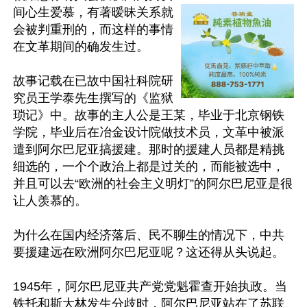
间心生爱慕，有著暧昧关系就
会被判重刑的，而这样的事情
在文革期间的确发生过。

故事记载在已故中国社科院研
究员王学泰先生撰写的《监狱
琐记》中。故事的主人公是王某，毕业于北京钢铁
学院，毕业后在冶金设计院做技术员，文革中被派
遣到阿尔巴尼亚搞援建。那时的援建人员都是精挑
细选的，一个个政治上都是过关的，而能被选中，
并且可以去“欧洲的社会主义明灯”的阿尔巴尼亚是很
让人羡慕的。

为什么在国内经济落后、民不聊生的情况下，中共
要援建远在欧洲阿尔巴尼亚呢？这还得从头说起。

1945年，阿尔巴尼亚共产党党魁霍查开始执政。当
铁托和斯大林发生分歧时，阿尔巴尼亚站在了苏联