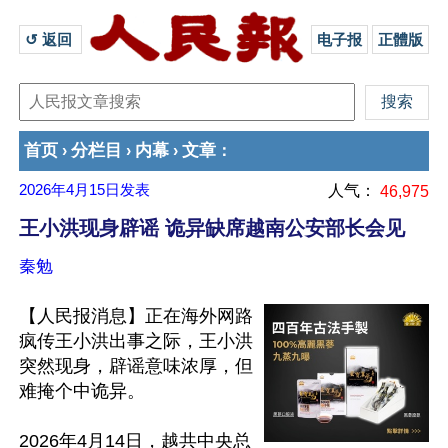
↺ 返回 
电子报
正體版
首页
分栏目
内幕
文章
›
›
›
：
2026年4月15日
发表
人气：
46,975
王小洪现身辟谣 诡异缺席越南公安部长会见
秦勉
【人民报消息】正在海外网路
疯传王小洪出事之际，王小洪
突然现身，辟谣意味浓厚，但
难掩个中诡异。

2026年4月14日，越共中央总