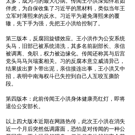
太多，成为习的最大心病。传闻王小洪深知伴君如
伴虎，为自保收集了习近平的黑材料，类似当年王
立军对薄熙来的反水。习近平为避免薄熙来的覆
辙，先下手为强，先把王小洪给控制了。

第三版本，反腐回旋镖效应。王小洪作为公安系统
头马，旧部已被系统清洗，其多名前副部长、亲信
被调离、免职，权力被边缘化。传闻还称其与后宫
党头马马兴瑞案相关。习的反腐本意立威清异己，
结果拔出萝卜带出泥，亲信接连出事，王小洪又中
招，表明中南海权斗已失控到自己人互咬互撕阶
段。

第四版本：此前传闻王小洪身体健康亮红灯，即将
退位公安部长。

以上四大版本近期在网路热传，此次王小洪在消失
近一个月后突然低调露面，恐怕是对传闻的一种公