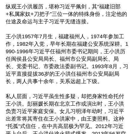
纵观王小洪履历，堪称习近平佩剑，其“福建旧部
+私属家奴+刀把子”三位一体的特殊身份，注定他的
仕途及命运与主子习近平无缝连接。

王小洪1957年7月生，福建福州人，1974年参加工
作，1982年入党，早年长期在福建公安系统深耕。1
990-1996年习近平任福州市委书记期间，王小洪历
任闽侯县公安局局长、福州市公安局副局长、局
长、党委书记、市委政法委副书记。1993年8月，习
近平直接提拔36岁的王小洪任福州市公安局副局
长，两人共事十余年，关系远超上下级。

私人层面，习近平虽生性多疑，却把身家性命托付
王小洪。彭丽媛长期在北京工作或演出时，王小洪
负责习近平家庭安保。女儿习明泽年幼时，习近平
出差常将其寄住在王小洪家中，由王妻照料。这种
“托孤”式信任，在中共高层极为罕见。2012年习近
平上台后，王小洪仕途火箭式爆发，2013年56岁空