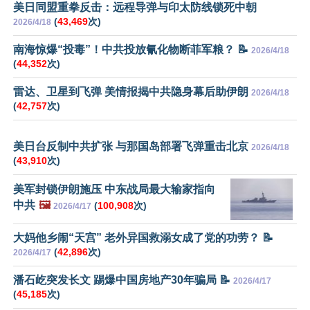
美日同盟重拳反击：远程导弹与印太防线锁死中朝
(
43,469
次)
2026/4/18
南海惊爆“投毒”！中共投放氰化物断菲军粮？ 📝
2026/4/18
(
44,352
次)
雷达、卫星到飞弹 美情报揭中共隐身幕后助伊朗
2026/4/18
(
42,757
次)
美日台反制中共扩张 与那国岛部署飞弹重击北京
2026/4/18
(
43,910
次)
美军封锁伊朗施压 中东战局最大输家指向
中共
🖼️
(
100,908
次)
2026/4/17
大妈他乡闹“天宫” 老外异国救溺女成了党的功劳？ 📝
(
42,896
次)
2026/4/17
潘石屹突发长文 踢爆中国房地产30年骗局 📝
2026/4/17
(
45,185
次)