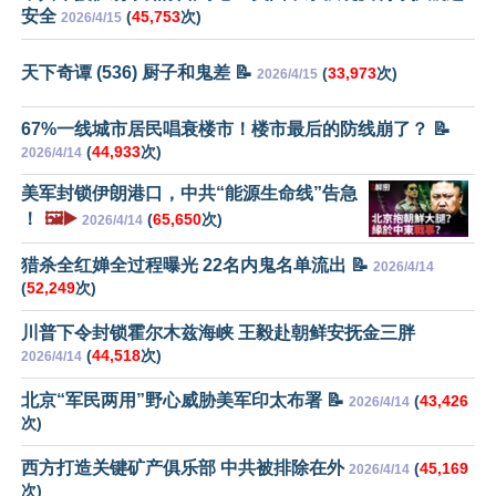
安全
(
45,753
次)
2026/4/15
天下奇谭 (536) 厨子和鬼差 📝
(
33,973
次)
2026/4/15
67%一线城市居民唱衰楼市！楼市最后的防线崩了？ 📝
(
44,933
次)
2026/4/14
美军封锁伊朗港口，中共“能源生命线”告急
！
🖼️▶️
(
65,650
次)
2026/4/14
猎杀全红婵全过程曝光 22名内鬼名单流出 📝
2026/4/14
(
52,249
次)
川普下令封锁霍尔木兹海峡 王毅赴朝鲜安抚金三胖
(
44,518
次)
2026/4/14
北京“军民两用”野心威胁美军印太布署 📝
(
43,426
2026/4/14
次)
西方打造关键矿产俱乐部 中共被排除在外
(
45,169
2026/4/14
次)