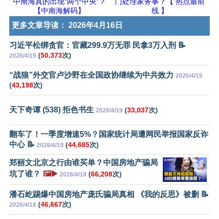
中南海真的出现“两个中央”？
门处理家务事？【 热点最前
【中南海解码】
线 】
更多文章导读：
2026年4月16日
习近平松绑贪官：官藏299.9万无罪 民拿3万入刑 📝
(
50,373
次)
2026/4/19
“战狼”外交官卢沙野在全国政协继续为中共效力
2026/4/19
(
43,198
次)
天下奇谭 (538) 拒色书生
(
33,037
次)
2026/4/19
翻车了！一季度增速5%？国家统计局遭网民举报国家反诈
中心 📝
(
44,685
次)
2026/4/19
郑丽文北京之行由谁买单？中国房地产骗局
坑了谁？
🖼️▶️
(
66,208
次)
2026/4/18
潘石屹踢爆中国房地产庞氏骗局真相 《我的反思》被删 📝
(
46,667
次)
2026/4/18