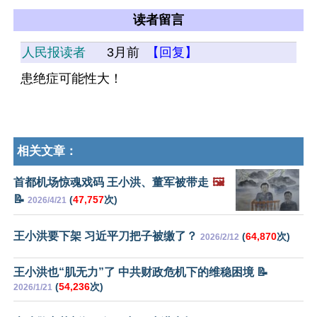
读者留言
人民报读者
3月前
【回复】
患绝症可能性大！
相关文章：
首都机场惊魂戏码 王小洪、董军被带走
🖼️
📝
(
47,757
次)
2026/4/21
王小洪要下架 习近平刀把子被缴了？
(
64,870
次)
2026/2/12
王小洪也“肌无力”了 中共财政危机下的维稳困境 📝
(
54,236
次)
2026/1/21