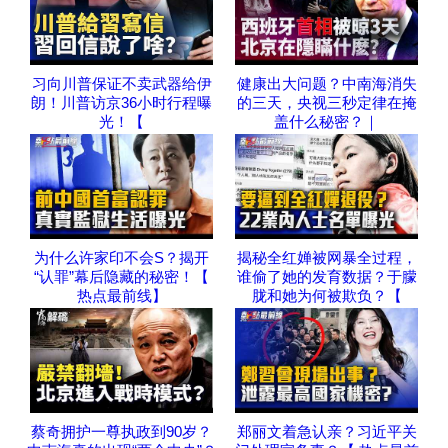
习向川普保证不卖武器给伊
健康出大问题？中南海消失
朗！川普访京36小时行程曝
的三天，央视三秒定律在掩
光！【
盖什么秘密？｜
为什么许家印不会S？揭开
揭秘全红婵被网暴全过程，
“认罪”幕后隐藏的秘密！【
谁偷了她的发育数据？于朦
热点最前线】
胧和她为何被欺负？【
蔡奇拥护一尊执政到90岁？
郑丽文着急认亲？习近平关