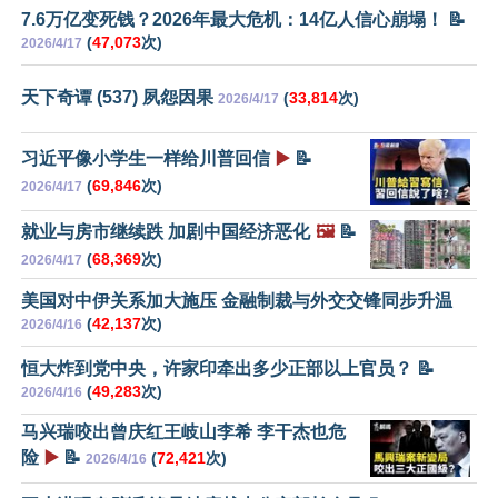
7.6万亿变死钱？2026年最大危机：14亿人信心崩塌！ 📝
(
47,073
次)
2026/4/17
天下奇谭 (537) 夙怨因果
(
33,814
次)
2026/4/17
习近平像小学生一样给川普回信
▶️
📝
(
69,846
次)
2026/4/17
就业与房市继续跌 加剧中国经济恶化
🖼️
📝
(
68,369
次)
2026/4/17
美国对中伊关系加大施压 金融制裁与外交交锋同步升温
(
42,137
次)
2026/4/16
恒大炸到党中央，许家印牵出多少正部以上官员？ 📝
(
49,283
次)
2026/4/16
马兴瑞咬出曾庆红王岐山李希 李干杰也危
险
▶️
📝
(
72,421
次)
2026/4/16