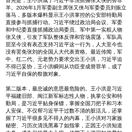
首先是，王小洪成了习近平非法抓捕张又侠的替罪
羊。2026年1月军委副主席张又侠与军委委员刘振立
落马，多版本爆料显示王小洪掌控的公安部特勤局
直接参与抓捕行动。习近平绕过政治局会议、军委
和中纪委直接抓捕政治局委员、军中第一实权人物
张又侠，引发了军队整体反弹和官场震荡，军队高
层至今没有表态支持习近平这一行为，人大至今也
没有罢免张刘的全国人大代表资格。最近传闻，军
中、红二代、元老势力要求交出王小洪，习近平迫
不得已妥协，王小洪瞬间从功臣变成替罪羊，成了
习近平自保的祭旗对象。

第二版本，最忠诚的意思最危险的。王小洪是习近
平福建旧部、闽江新军标志性人物，执掌公安和特
勤局，是习近平贴身保镖，掌握全国刀把子和习本
人安保。不仅帮习近平干过数不清的脏活儿，还掌
握了习近平很多见不得人的内幕，王小洪对习家族
秘密、习历次清洗黑幕了如指掌，正因王小洪知道