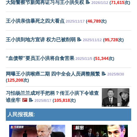
大陆警察节新闻再证习与王小洪失权 📝
(
71,615
次)
2026/1/12
王小洪亲信暴死之四大看点
(
46,789
次)
2025/11/17
王小洪到地方宣讲 权力已被削弱 📝
(
95,728
次)
2025/11/12
“血债帮”要员王小洪将自食苦果
(
51,344
次)
2025/11/5
网曝王小洪喉癌二期 四中全会人员调整频繁 📝
2025/9/30
(
125,208
次)
习怕杨兰兰成对手把柄？传王小洪下令谁查
谁坐牢
🖼️
📝
(
105,818
次)
2025/8/17
人民报视频: