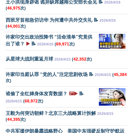
王小洪现身辟谣 诡异缺席越南公安部长会见 📝
2026/4/16
(
46,975
次)
西班牙首相急切访华 为何遭中共外交失礼 📝
2026/4/16
(
44,001
次)
许家印交出政治投降书 “活命清单”究竟供
出了谁？
▶️
📝
(
69,971
次)
2026/4/16
从星球大战到重返月球
(
42,352
次)
2026/4/15
许家印当庭认罪 “党的人”注定悲剧收场 📝
(
45,384
2026/4/15
次)
谁偷了全红婵身体发育数据？
🖼️▶️
📝
(
68,972
次)
2026/4/15
王毅为何突访朝鲜？北京三大战略算计拆解
2026/4/15
(
44,395
次)
中共军援伊朗暴露战略野心 美国中东强硬反制守护航运