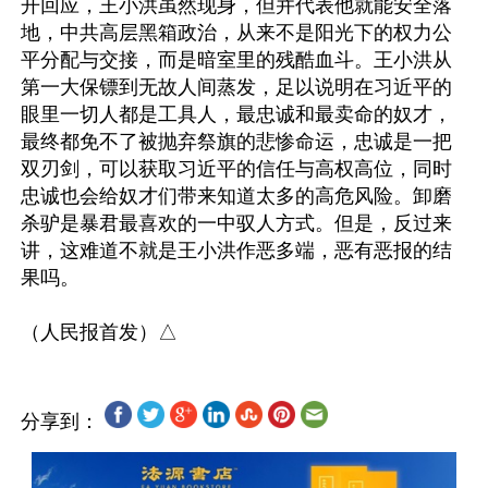
开回应，王小洪虽然现身，但并代表他就能安全落
地，中共高层黑箱政治，从来不是阳光下的权力公
平分配与交接，而是暗室里的残酷血斗。王小洪从
第一大保镖到无故人间蒸发，足以说明在习近平的
眼里一切人都是工具人，最忠诚和最卖命的奴才，
最终都免不了被抛弃祭旗的悲惨命运，忠诚是一把
双刃剑，可以获取习近平的信任与高权高位，同时
忠诚也会给奴才们带来知道太多的高危风险。卸磨
杀驴是暴君最喜欢的一中驭人方式。但是，反过来
讲，这难道不就是王小洪作恶多端，恶有恶报的结
果吗。

分享到：