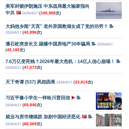
美军封锁伊朗施压 中东战局最大输家指向
中共
🖼️
(
100,908
次)
2026/4/17
大妈他乡闹“天宫” 老外异国救溺女成了党的功劳？ 📝
(
42,896
次)
2026/4/17
潘石屹突发长文 踢爆中国房地产30年骗局 📝
2026/4/17
(
45,185
次)
7.6万亿变死钱？2026年最大危机：14亿人信心崩塌！ 📝
(
47,073
次)
2026/4/17
天下奇谭 (537) 夙怨因果
(
33,814
次)
2026/4/17
习近平像小学生一样给川普回信
▶️
📝
(
69,846
次)
2026/4/17
就业与房市继续跌 加剧中国经济恶化
🖼️
📝
(
68,369
次)
2026/4/17