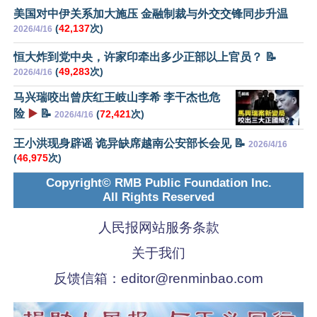
美国对中伊关系加大施压 金融制裁与外交交锋同步升温
(
42,137
次)
2026/4/16
恒大炸到党中央，许家印牵出多少正部以上官员？ 📝
(
49,283
次)
2026/4/16
马兴瑞咬出曾庆红王岐山李希 李干杰也危
险
▶️
📝
(
72,421
次)
2026/4/16
王小洪现身辟谣 诡异缺席越南公安部长会见 📝
2026/4/16
(
46,975
次)
Copyright© RMB Public Foundation Inc.
All Rights Reserved
人民报网站服务条款
关于我们
反馈信箱：
editor@renminbao.com