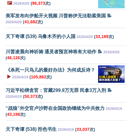
🖼️
(
96,373
次)
2026/4/20
美军发布向伊船开火视频 川普称伊无法勒索美国 📝
(
41,682
次)
2026/4/20
天下奇谭 (539) 乌鲁木齐的小人国
(
33,189
次)
2026/4/20
川普凌晨向神祈祷 通灵者预言神将有大动作 📝
2026/4/20
(
46,126
次)
《杀死一只鸟儿的最好办法》为何成反诗？
▶️
(
105,862
次)
2026/4/19
习近平松绑贪官：官藏299.9万无罪 民拿3万入刑 📝
(
50,373
次)
2026/4/19
“战狼”外交官卢沙野在全国政协继续为中共效力
2026/4/19
(
43,198
次)
天下奇谭 (538) 拒色书生
(
33,037
次)
2026/4/19