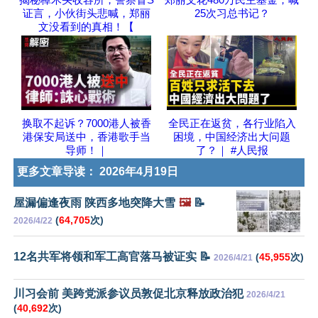
证言，小伙街头悲喊，郑丽
25次习总书记？
文没看到的真相！【
换取不起诉？7000港人被香
全民正在返贫，各行业陷入
港保安局送中，香港歌手当
困境，中国经济出大问题
导师！｜
了？｜ #人民报
更多文章导读：
2026年4月19日
屋漏偏逢夜雨 陕西多地突降大雪
🖼️
📝
(
64,705
次)
2026/4/22
12名共军将领和军工高官落马被证实 📝
(
45,955
次)
2026/4/21
川习会前 美跨党派参议员敦促北京释放政治犯
2026/4/21
(
40,692
次)