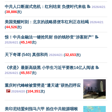
中共人口断崖式危机：红利结束 负债时代来临 📝
2026/4/21
(
38,886
次)
美国觉醒时刻：北京的战略搭便车红利正在枯竭
2026/4/21
(
44,526
次)
惊！中共金融法一键抢民财 你的钱秒变“涉案财产” 📝
(
45,140
次)
2026/4/21
天下奇谭 (540) 真假和尚
(
32,653
次)
2026/4/21
《求是》最新高级黑 小学生习近平要教14亿人阅读 📝
(
45,557
次)
2026/4/21
重庆时代峰峻被雷劈是“遭天谴”获热烈呼应
🖼️
(
104,351
次)
2026/4/20
美印尼结盟剑指马六甲 掐住中共能源咽喉