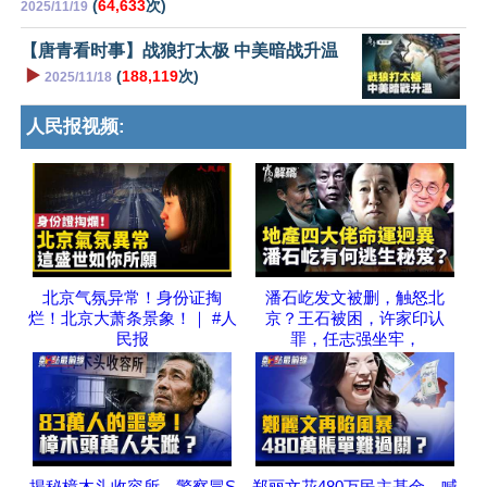
(
64,633
次)
2025/11/19
【唐青看时事】战狼打太极 中美暗战升温
▶️
(
188,119
次)
2025/11/18
人民报视频:
北京气氛异常！身份证掏
潘石屹发文被删，触怒北
烂！北京大萧条景象！｜ #人
京？王石被困，许家印认
民报
罪，任志强坐牢，
揭秘樟木头收容所，警察冒S
郑丽文花480万民主基金，喊