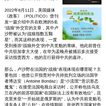
2022年8月11日，美国媒体
《政客》（POLITICO）曾刊
发一篇介绍中共在欧洲的5名
“战狼”外交官的文章，其中卢
沙野被认为“战狼指数五颗
星”，而其这样的表现，一度
受到推崇“战狼外交”的中共党魁的青睐。他此前曾任
中共驻加拿大大使，在华为孟晚舟被捕后多次接受
采访指责西方，他的言行获得中共的嘉许。

那么，卢沙野在法国的“战狼”表现体现在哪里呢？主
要包括：他曾公开指责对中共持批判立场的法国学
者博达安（Antoine Bondaz）是“小流氓”“意识形态
魔鬼”；在接受法国电视台采访时，公开称包括乌克
兰在内的前苏联国家“在国际法上没有有效地位”，且
克里米亚“一开始就是俄罗斯的”，认为中共前党魁毛
泽东杀人是“八卦”；在疫情期间，批评西方国家对危