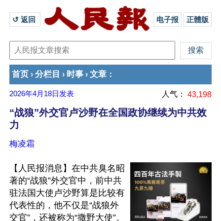
↺ 返回 
电子报
正體版
首页
分栏目
时事
文章
›
›
›
：
2026年4月18日
发表
人气：
43,198
“战狼”外交官卢沙野在全国政协继续为中共效
力
梅凌霜
【人民报消息】在中共臭名昭
著的“战狼”外交官中，前中共
驻法国大使卢沙野算是比较有
代表性的，他不仅是“战狼外
交官”，还被称为“撒野大使”。
