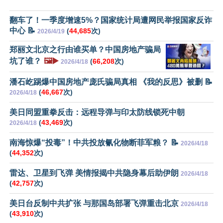
翻车了！一季度增速5%？国家统计局遭网民举报国家反诈
中心 📝
(
44,685
次)
2026/4/19
郑丽文北京之行由谁买单？中国房地产骗局
坑了谁？
🖼️▶️
(
66,208
次)
2026/4/18
潘石屹踢爆中国房地产庞氏骗局真相 《我的反思》被删 📝
(
46,667
次)
2026/4/18
美日同盟重拳反击：远程导弹与印太防线锁死中朝
(
43,469
次)
2026/4/18
南海惊爆“投毒”！中共投放氰化物断菲军粮？ 📝
2026/4/18
(
44,352
次)
雷达、卫星到飞弹 美情报揭中共隐身幕后助伊朗
2026/4/18
(
42,757
次)
美日台反制中共扩张 与那国岛部署飞弹重击北京
2026/4/18
(
43,910
次)