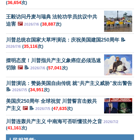
(
36,654
次)
王毅访问丹麦与瑞典 法轮功学员抗议中共
迫害
🖼️
(
38,887
次)
2026/7/6
川普总统在国家大草坪演说：庆祝美国建国250周年 📝
(
35,116
次)
2026/7/6
摆明态度！川普指共产主义象癌症必须迅速
切除
🖼️
📝
(
57,041
次)
2026/7/6
川普演说：赞扬美国自由传统 就“共产主义威胁”发出警告
📝
(
34,951
次)
2026/7/5
美国庆250周年 全球祝贺 川普誓言击败共
产主义
🖼️
📝
(
47,635
次)
2026/7/5
川普连轰共产主义 中南海可否听懂弦外之音
2026/7/2
(
41,161
次)