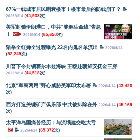
67%一线城市居民唱衰楼市！楼市最后的防线崩了？ 📝
(
44,933
次)
2026/4/14
美军封锁伊朗港口，中共“能源生命线”告急
！
🖼️▶️
(
65,650
次)
2026/4/14
猎杀全红婵全过程曝光 22名内鬼名单流出 📝
2026/4/14
(
52,249
次)
川普下令封锁霍尔木兹海峡 王毅赴朝鲜安抚金三胖
(
44,518
次)
2026/4/14
北京“军民两用”野心威胁美军印太布署 📝
(
43,426
2026/4/14
次)
西方打造关键矿产俱乐部 中共被排除在外
(
45,169
2026/4/14
次)
太平洋岛国痛苦经历：与流氓建交吃大亏
🖼️
📝
(
65,372
次)
2026/4/14