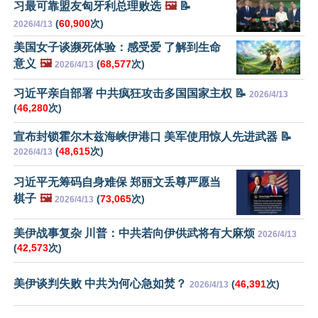
习最可靠盟友匈牙利总理败选
🖼️
📝
(
60,900
次)
2026/4/13
美国女子谈濒死体验：感受爱 了解到生命
意义
🖼️
(
68,577
次)
2026/4/13
习近平亲自部署 中共疯狂攻击多国国家主权 📝
2026/4/13
(
46,280
次)
宣布封锁霍尔木兹海峡伊港口 美军使用惊人先进武器 📝
(
48,615
次)
2026/4/13
习近平无筹码自身难保 郑丽文丢尊严愿当
棋子
🖼️
(
73,065
次)
2026/4/13
美伊战事复杂 川普：中共若向伊供武将有大麻烦
2026/4/13
(
42,573
次)
美伊谈判失败 中共为何心急如焚？
(
46,391
次)
2026/4/13