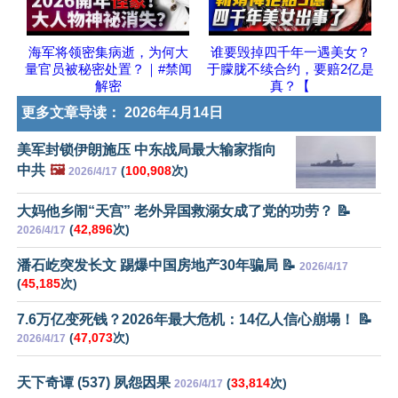
海军将领密集病逝，为何大
谁要毁掉四千年一遇美女？
量官员被秘密处置？｜#禁闻
于朦胧不续合约，要赔2亿是
解密
真？【
更多文章导读：
2026年4月14日
美军封锁伊朗施压 中东战局最大输家指向
中共
🖼️
(
100,908
次)
2026/4/17
大妈他乡闹“天宫” 老外异国救溺女成了党的功劳？ 📝
(
42,896
次)
2026/4/17
潘石屹突发长文 踢爆中国房地产30年骗局 📝
2026/4/17
(
45,185
次)
7.6万亿变死钱？2026年最大危机：14亿人信心崩塌！ 📝
(
47,073
次)
2026/4/17
天下奇谭 (537) 夙怨因果
(
33,814
次)
2026/4/17