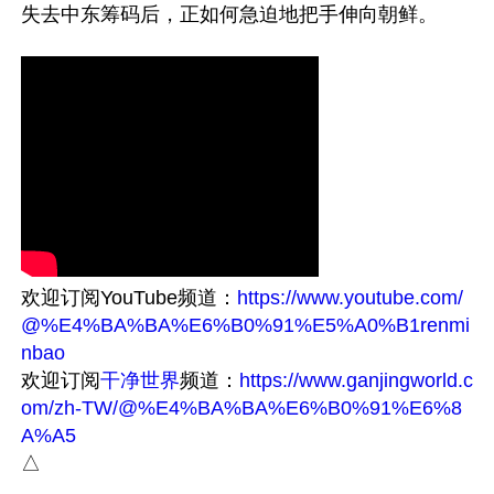
欢迎订阅YouTube频道：
https://www.youtube.com/
@%E4%BA%BA%E6%B0%91%E5%A0%B1renmi
nbao
欢迎订阅
干净世界
频道：
https://www.ganjingworld.c
om/zh-TW/@%E4%BA%BA%E6%B0%91%E6%8
A%A5