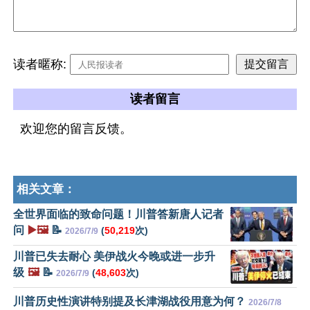
读者暱称:
读者留言
欢迎您的留言反馈。
相关文章：
全世界面临的致命问题！川普答新唐人记者
问
▶️🖼️
📝
(
50,219
次)
2026/7/9
川普已失去耐心 美伊战火今晚或进一步升
级
🖼️
📝
(
48,603
次)
2026/7/9
川普历史性演讲特别提及长津湖战役用意为何？
2026/7/8