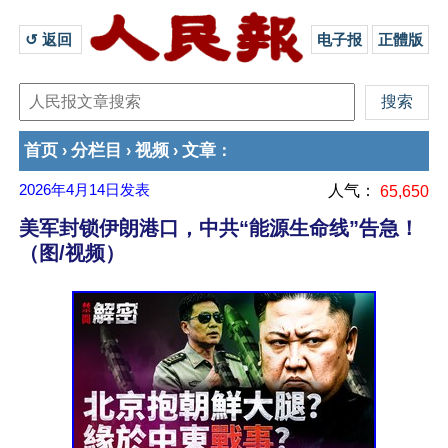
↺ 返回 
电子报
正體版
首页
分栏目
视频
文章
›
›
›
：
2026年4月14日
发表
人气：
65,650
美军封锁伊朗港口，中共“能源生命线”告急！
（图/视频）