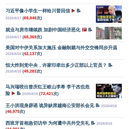
习近平像小学生一样给川普回信
▶️
📝
(
69,846
次)
2026/4/17
就业与房市继续跌 加剧中国经济恶化
🖼️
📝
(
68,369
次)
2026/4/17
美国对中伊关系加大施压 金融制裁与外交交锋同步升温
(
42,137
次)
2026/4/16
恒大炸到党中央，许家印牵出多少正部以上官员？ 📝
(
49,283
次)
2026/4/16
马兴瑞咬出曾庆红王岐山李希 李干杰也危
险
▶️
📝
(
72,421
次)
2026/4/16
王小洪现身辟谣 诡异缺席越南公安部长会见 📝
2026/4/16
(
46,975
次)
西班牙首相急切访华 为何遭中共外交失礼 📝
2026/4/16