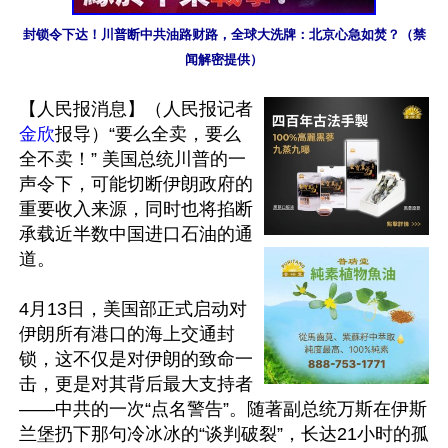
封锁令下达！川普断中共油路财路，全球大洗牌：北京心急如焚？（禁
闻解密提供）
【人民报消息】（人民报记者
金欣
报导）“要么全卖，要么
全不卖！” 美国总统川普的一
声令下，可能切断伊朗政府的
重要收入来源，同时也将掐断
承载近半数中国进口石油的通
道。

4月13日，美国部正式启动对
伊朗所有港口的海上交通封
锁，这不仅是对伊朗的致命一
击，更是对其背后最大支持者
——中共的一次“点名警告”。随著副总统万斯在伊斯
兰堡扔下那句冷冰冰的“谈判破裂”，长达21小时的孤