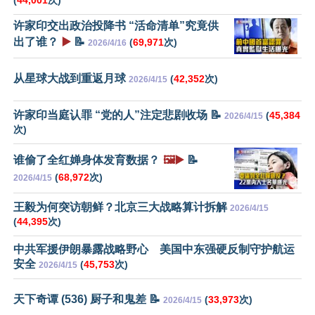
(
44,001
次)
许家印交出政治投降书 “活命清单”究竟供
出了谁？
▶️
📝
(
69,971
次)
2026/4/16
从星球大战到重返月球
(
42,352
次)
2026/4/15
许家印当庭认罪 “党的人”注定悲剧收场 📝
(
45,384
2026/4/15
次)
谁偷了全红婵身体发育数据？
🖼️▶️
📝
(
68,972
次)
2026/4/15
王毅为何突访朝鲜？北京三大战略算计拆解
2026/4/15
(
44,395
次)
中共军援伊朗暴露战略野心 美国中东强硬反制守护航运
安全
(
45,753
次)
2026/4/15
天下奇谭 (536) 厨子和鬼差 📝
(
33,973
次)
2026/4/15