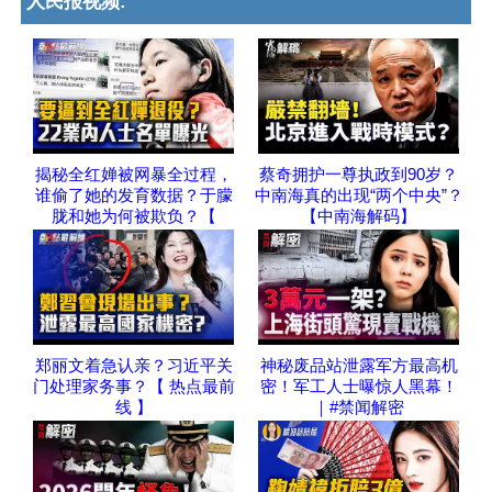
人民报视频:
揭秘全红婵被网暴全过程，
蔡奇拥护一尊执政到90岁？
谁偷了她的发育数据？于朦
中南海真的出现“两个中央”？
胧和她为何被欺负？【
【中南海解码】
郑丽文着急认亲？习近平关
神秘废品站泄露军方最高机
门处理家务事？【 热点最前
密！军工人士曝惊人黑幕！
线 】
｜#禁闻解密