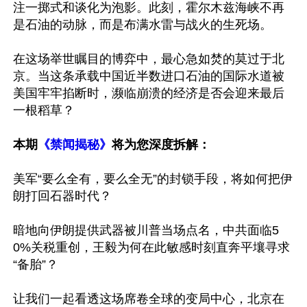
注一掷式和谈化为泡影。此刻，霍尔木兹海峡不再
是石油的动脉，而是布满水雷与战火的生死场。

在这场举世瞩目的博弈中，最心急如焚的莫过于北
京。当这条承载中国近半数进口石油的国际水道被
美国牢牢掐断时，濒临崩溃的经济是否会迎来最后
一根稻草？

本期
《禁闻揭秘》
将为您深度拆解：
美军“要么全有，要么全无”的封锁手段，将如何把伊
朗打回石器时代？

暗地向伊朗提供武器被川普当场点名，中共面临5
0%关税重创，王毅为何在此敏感时刻直奔平壤寻求
“备胎”？

让我们一起看透这场席卷全球的变局中心，北京在