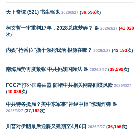
天下奇谭 (521) 书生驱鬼
(
36,596
次)
2026/3/27
柯文哲一审重判17年，2028总统梦碎？ 📝
(
41,028
2026/3/27
次)
内娱“抢番位”撕个你死我活 根源在哪？
(
43,193
次)
2026/3/27
南海局势再度紧张 中共挑战国际法 📝
(
39,599
次)
2026/3/27
FCC严打外国路由器 防堵中共相关网路间谍风险
2026/3/27
(
40,089
次)
中共特务搅局？美中东军事“神经中枢”惊现炸弹 📝
(
37,192
次)
2026/3/27
川普对伊朗最后通牒又延期至4月6日
(
36,156
次)
2026/3/27