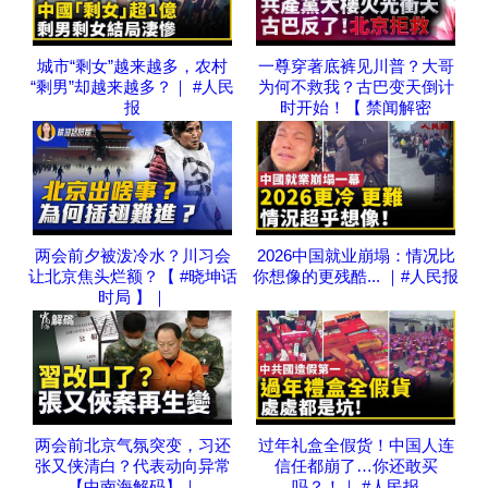
城市“剩女”越来越多，农村
一尊穿著底裤见川普？大哥
“剩男”却越来越多？｜ #人民
为何不救我？古巴变天倒计
报
时开始！【 禁闻解密
两会前夕被泼冷水？川习会
2026中国就业崩塌：情况比
让北京焦头烂额？【 #晓坤话
你想像的更残酷... ｜#人民报
时局 】｜
两会前北京气氛突变，习还
过年礼盒全假货！中国人连
张又侠清白？代表动向异常
信任都崩了…你还敢买
【中南海解码】｜
吗？！｜ #人民报