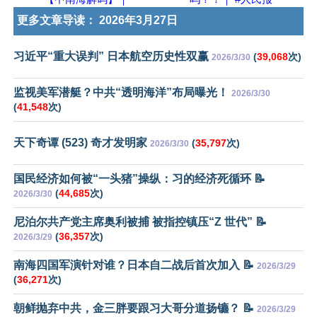
更多文章导读：
2026年3月27日
习近平“重大误判” 日本航空历史性双赢
(
39,068
次)
2026/3/30
监视美军潜艇？中共“透明海洋”布局曝光！
2026/3/30
(
41,548
次)
天下奇谭 (523) 奇才发明家
(
35,797
次)
2026/3/30
国民经济如何被“一头猪”操纵：习的经济死循环 📝
(
44,685
次)
2026/3/30
尼泊尔共产党主席奥利被捕 被指控镇压“Z 世代” 📝
(
36,357
次)
2026/3/29
南海四国军演针对谁？日本自二战后首次加入 📝
2026/3/29
(
36,271
次)
朝鲜抛弃中共，金三胖要跟习大哥分道扬镳？ 📝
2026/3/29