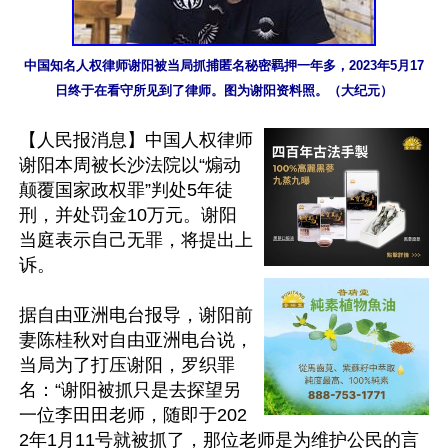
中国知名人权律师谢阳被当局抓捕匿名秘密羁押一年多，2023年5月17
日终于在看守所见到了律师。图为谢阳资料照。（大纪元）
【人民报消息】中国人权律师
谢阳本周被长沙法院以“煽动
颠覆国家政权罪”判处5年徒
刑，并处罚金10万元。谢阳
当庭表示自己无罪，将提出上
诉。

据自由亚洲电台报导，谢阳前
妻陈桂秋对自由亚洲电台说，
当局为了打压谢阳，罗织罪
名：“谢阳被抓只是去探望另
一位李田田老师，随即于202
2年1月11号就被抓了，那位老师是为维护公民的言