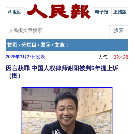
↺ 返回 
电子报
正體版
首页
分栏目
国际
文章
›
›
›
：
2026年3月27日
发表
人气：
32,428
因言获罪 中国人权律师谢阳被判5年提上诉
（图）