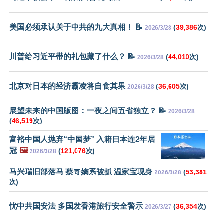
美国必须承认关于中共的九大真相！ 📝
(
39,386
次)
2026/3/28
川普给习近平带的礼包藏了什么？ 📝
(
44,010
次)
2026/3/28
北京对日本的经济霸凌将自食其果
(
36,605
次)
2026/3/28
展望未来的中国版图：一夜之间五省独立？ 📝
2026/3/28
(
46,519
次)
富裕中国人抛弃“中国梦” 入籍日本连2年居
冠
🖼️
(
121,076
次)
2026/3/28
马兴瑞旧部落马 蔡奇嫡系被抓 温家宝现身
(
53,381
2026/3/28
次)
忧中共国安法 多国发香港旅行安全警示
(
36,354
次)
2026/3/27