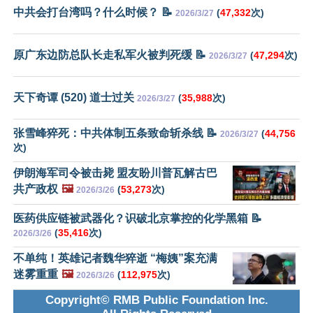
中共会打台湾吗？什么时候？ 📝
(
47,332
次)
2026/3/27
原广东边防总队长走私军火被判死缓 📝
(
47,294
次)
2026/3/27
天下奇谭 (520) 道士过关
(
35,988
次)
2026/3/27
张雪峰猝死：中共体制五条致命斩杀线 📝
(
44,756
2026/3/27
次)
伊朗海军司令被击毙 盟友盼川普瓦解古巴
共产政权
🖼️
(
53,273
次)
2026/3/26
医药供应链被武器化？识破北京掌控的化学黑箱 📝
(
35,416
次)
2026/3/26
不单纯！英雄记者魏华猝逝 “梅姨”案充满
迷雾重重
🖼️
(
112,975
次)
2026/3/26
Copyright© RMB Public Foundation Inc.