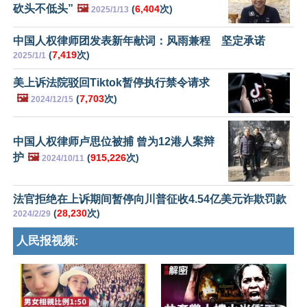
砍头不低头”
🖼️
(
6,404
次)
2025/1/13
中国人权律师团发表新年献词：风雨兼程 坚定承诺
(
7,419
次)
2025/1/1
美上诉法院驳回Tiktok暂停执行禁令请求
🖼️
(
7,703
次)
2024/12/15
中国人权律师卢思位被捕 曾为12港人案辩
护
🖼️
(
915,226
次)
2024/10/11
法官拒绝在上诉期间暂停向川普征收4.54亿美元诈欺罚款
(
28,230
次)
2024/2/29
人民报视频: