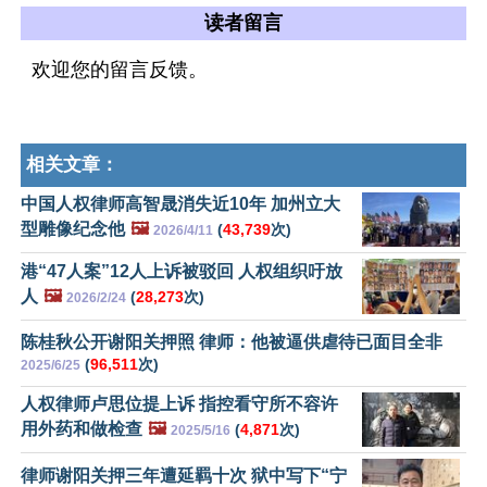
读者留言
欢迎您的留言反馈。
相关文章：
中国人权律师高智晟消失近10年 加州立大
型雕像纪念他
🖼️
(
43,739
次)
2026/4/11
港“47人案”12人上诉被驳回 人权组织吁放
人
🖼️
(
28,273
次)
2026/2/24
陈桂秋公开谢阳关押照 律师：他被逼供虐待已面目全非
(
96,511
次)
2025/6/25
人权律师卢思位提上诉 指控看守所不容许
用外药和做检查
🖼️
(
4,871
次)
2025/5/16
律师谢阳关押三年遭延羁十次 狱中写下“宁