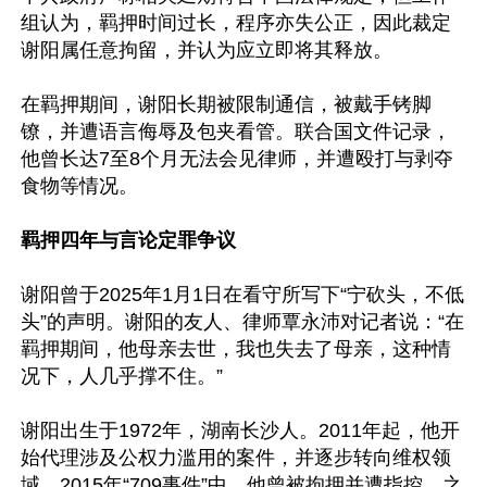
组认为，羁押时间过长，程序亦失公正，因此裁定
谢阳属任意拘留，并认为应立即将其释放。

在羁押期间，谢阳长期被限制通信，被戴手铐脚
镣，并遭语言侮辱及包夹看管。联合国文件记录，
他曾长达7至8个月无法会见律师，并遭殴打与剥夺
食物等情况。

羁押四年与言论定罪争议
谢阳曾于2025年1月1日在看守所写下“宁砍头，不低
头”的声明。谢阳的友人、律师覃永沛对记者说：“在
羁押期间，他母亲去世，我也失去了母亲，这种情
况下，人几乎撑不住。”

谢阳出生于1972年，湖南长沙人。2011年起，他开
始代理涉及公权力滥用的案件，并逐步转向维权领
域。2015年“709事件”中，他曾被拘押并遭指控，之