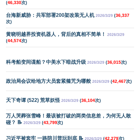
(
46,330
次)
台海新威胁：共军部署200架改装无人机
(
36,337
2026/3/29
次)
黄晓明越界投资机器人，背后的真相不简单！
2026/3/29
(
44,574
次)
科考船变间谍船？中美水下暗战升级
(
36,015
次)
2026/3/29
政治局会议给地方大员套紧箍咒为哪般
(
42,467
次)
2026/3/29
天下奇谭 (522) 荒草妖怪
(
36,104
次)
2026/3/29
万人哭葬张雪峰！最该被打破的两类信息差，为何无人敢
碰？ 📝
(
43,799
次)
2026/3/29
习近平被套牢 一路陪川普玩到底 📝
(
42,279
次)
2026/3/29