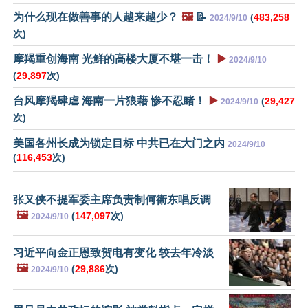
为什么现在做善事的人越来越少？
🖼️
📝
(
483,258
2024/9/10
次)
摩羯重创海南 光鲜的高楼大厦不堪一击！
▶️
2024/9/10
(
29,897
次)
台风摩羯肆虐 海南一片狼藉 惨不忍睹！
▶️
(
29,427
2024/9/10
次)
美国各州长成为锁定目标 中共已在大门之内
2024/9/10
(
116,453
次)
张又侠不提军委主席负责制何衞东唱反调
🖼️
(
147,097
次)
2024/9/10
习近平向金正恩致贺电有变化 较去年冷淡
🖼️
(
29,886
次)
2024/9/10