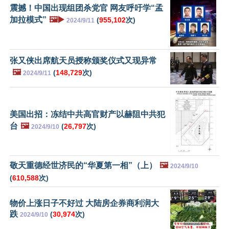
震撼！中国出现组团杀党官 网友呼吁学“孟
加拉模式”
🖼️▶️
(
955,102
次)
2024/9/11
张又侠出席航天员授称颁奖仪式又现异常
🖼️
(
148,729
次)
2024/9/11
美国出招：冻结中共高官财产以赫阻中共犯
台
🖼️
(
26,797
次)
2024/9/10
敬天重德经世济民的“华夏第一相”（上）
🖼️
2024/9/10
(
610,588
次)
物价上涨日子不好过 大陆房企券商利润大
跌
(
30,974
次)
2024/9/10