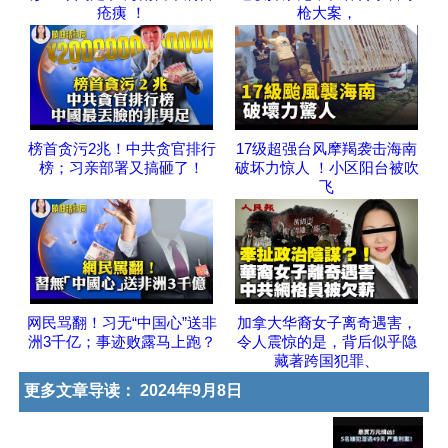
疮痍 ！
枪大案，
榜首贪污2兆！中共贪官排行
17级超强台风摩羯袭击海南
榜；习亲部署又搞砸了！
破坏力惊人 ！小区阳台被吹
飞
网民骂翻！习无“中国心”送非
加拿大华裔女子离奇遇害，
洲3千亿；事迹败露马上跑？
令人震惊的是，背后似乎隐
藏著跨国犯罪、
更多文章导读：
2024年9月8日