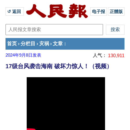
↺ 返回 
电子报
正體版
首页
分栏目
灾祸
文章
›
›
›
：
2024年9月8日
发表
人气：
130,911
17级台风袭击海南 破坏力惊人！（视频）