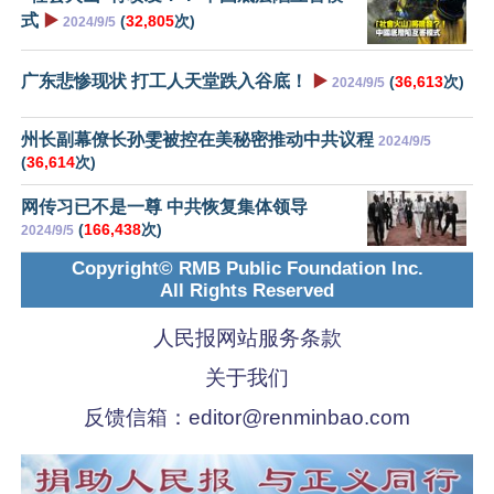
式
▶️
(
32,805
次)
2024/9/5
广东悲惨现状 打工人天堂跌入谷底！
▶️
(
36,613
次)
2024/9/5
州长副幕僚长孙雯被控在美秘密推动中共议程
2024/9/5
(
36,614
次)
网传习已不是一尊 中共恢复集体领导
(
166,438
次)
2024/9/5
Copyright© RMB Public Foundation Inc.
All Rights Reserved
人民报网站服务条款
关于我们
反馈信箱：
editor@renminbao.com