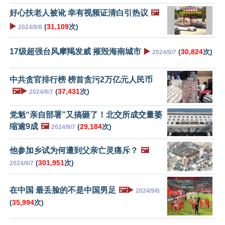
好心扶老人被讹 幸有视频证清白引热议
🖼️
▶️
(
31,109
次)
2024/9/8
17级超强台风摩羯发威 摧毁海南城市
▶️
(
30,824
次)
2024/9/7
中共贪官排行榜 榜首贪污2万亿元人民币
🖼️▶️
(
37,431
次)
2024/9/7
党魁“亲自部署”又搞砸了！北交所成交量萎
缩逾9成
🖼️
(
29,184
次)
2024/9/7
他参加乡试为何遭到父亲亡灵痛斥？
🖼️
(
301,951
次)
2024/9/7
在中国 最丢脸的不是中国男足
🖼️▶️
2024/9/6
(
35,994
次)