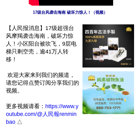
17级台风袭击海南 破坏力惊人！（视频）
【人民报消息】17级超强台
风摩羯袭击海南，破坏力惊
人！小区阳台被吹飞，9层电
梯只剩空壳，逾41万人转
移！

 欢迎大家来到我们的频道，
请您记得点赞订阅分享我们的
视频。

更多视频请看：
https://www.y
outube.com/@人民報renmin
bao