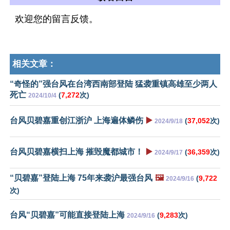
欢迎您的留言反馈。
相关文章：
“奇怪的”强台风在台湾西南部登陆 猛袭重镇高雄至少两人
死亡
(
7,272
次)
2024/10/4
台风贝碧嘉重创江浙沪 上海遍体鳞伤
▶️
(
37,052
次)
2024/9/18
台风贝碧嘉横扫上海 摧毁魔都城市！
▶️
(
36,359
次)
2024/9/17
“贝碧嘉”登陆上海 75年来袭沪最强台风
🖼️
(
9,722
2024/9/16
次)
台风“贝碧嘉”可能直接登陆上海
(
9,283
次)
2024/9/16