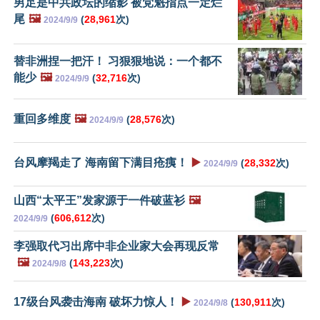
男足是中共政坛的缩影 被党魁指点一定烂
尾
🖼️
(
28,961
次)
2024/9/9
替非洲捏一把汗！ 习狠狠地说：一个都不
能少
🖼️
(
32,716
次)
2024/9/9
重回多维度
🖼️
(
28,576
次)
2024/9/9
台风摩羯走了 海南留下满目疮痍！
▶️
(
28,332
次)
2024/9/9
山西“太平王”发家源于一件破蓝衫
🖼️
(
606,612
次)
2024/9/9
李强取代习出席中非企业家大会再现反常
🖼️
(
143,223
次)
2024/9/8
17级台风袭击海南 破坏力惊人！
▶️
(
130,911
次)
2024/9/8