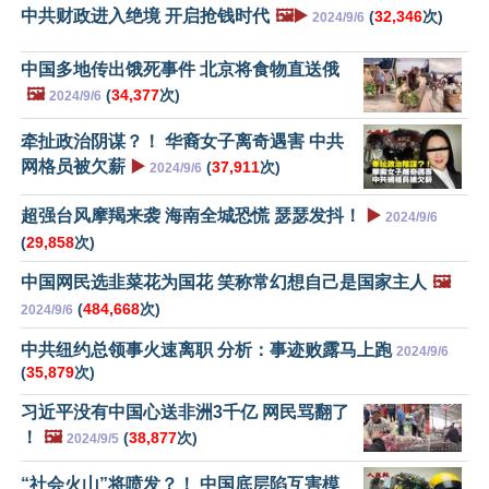
中共财政进入绝境 开启抢钱时代
🖼️▶️
(
32,346
次)
2024/9/6
中国多地传出饿死事件 北京将食物直送俄
🖼️
(
34,377
次)
2024/9/6
牵扯政治阴谋？！ 华裔女子离奇遇害 中共
网格员被欠薪
▶️
(
37,911
次)
2024/9/6
超强台风摩羯来袭 海南全城恐慌 瑟瑟发抖！
▶️
2024/9/6
(
29,858
次)
中国网民选韭菜花为国花 笑称常幻想自己是国家主人
🖼️
(
484,668
次)
2024/9/6
中共纽约总领事火速离职 分析：事迹败露马上跑
2024/9/6
(
35,879
次)
习近平没有中国心送非洲3千亿 网民骂翻了
！
🖼️
(
38,877
次)
2024/9/5
“社会火山”将喷发？！ 中国底层陷互害模