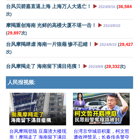
台风贝碧嘉直逼上海 上海万人大逃亡！
▶️
(
36,584
2024/9/16
次)
摩羯重创海南 光鲜的高楼大厦不堪一击！
▶️
2024/9/10
(
29,897
次)
台风摩羯肆虐 海南一片狼藉 惨不忍睹！
▶️
(
29,427
2024/9/10
次)
台风摩羯走了 海南留下满目疮痍！
▶️
(
28,332
次)
2024/9/9
人民报视频:
台风摩羯登陆 豆腐渣大楼现
台湾京华城容积案，柯文哲
形！摩羯走了 海南留下满目
遭收押禁见；长春传杀警夺