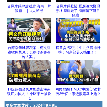
台风摩羯肆虐过后 海南一片
台风摩羯登陆 豆腐渣大楼现
狼藉！｜ #人民报
形！摩羯走了 海南留下满目
疮痍 ！
台湾京华城容积案，柯文哲
榜首贪污2兆！中共贪官排行
遭收押禁见；长春传杀警夺
榜；习亲部署又搞砸了！
枪大案，
17级超强台风摩羯袭击海南
网民骂翻！习无“中国心”送非
破坏力惊人 ！小区阳台被吹
洲3千亿；事迹败露马上跑？
飞
更多文章导读：
2024年9月9日