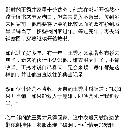
那时的王秀才家里十分贫穷，他靠在邻邨开馆教小
孩子读书来养家糊口，但常常是入不敷出。每到岁
末回家前，他都要将所穿的比较体面的蓝布衫到城
里当铺当了，换些钱回家过年。等过完年，再去当
铺赎回，穿著继续开馆教书。

如此过了好多年。有一年，王秀才又拿著蓝布衫去
典当，新来的伙计不认识他，嫌衣服太旧了，不肯
收当。王秀才说自己春天一定会来赎，每年都是这
样的，并让他查查以往的典当记录。

然而伙计还是不肯收。无奈的王秀才感叹道：“我如
果开当铺，如果能救人于急难，即便是死尸我也收
当。”

心中郁闷的王秀才只得回家。途中衣服又被路边的
荆棘刺挂住，衣服出现了破洞，他心情更加糟糕。