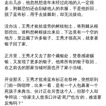
走出几步，他忽然想道年末经过此地的人一定很
多，荆棘恐怕还会刮破他人的衣服，于是他折回，
脱了蓝布衫，用手去拔棘刺，却无法拔动。

没办法，王秀才捡拾道旁的树枝刨土，将荆棘从根
部挖出。谁料想树根拔出来后，下边竟有一个空的
地方，里边藏了许多银子。王秀才很高兴，就拿著
银子回了家。

正月里，王秀才又去了那个藏银处，焚香感谢赐
银，又发现了更多的银子。他将所有的银子取回，
在之前去的那家当铺对面也开了家小当铺。

开业那天，王秀才批准蓝布衫正在祭神，突然听到
门前一阵喧哗，出来一看，是有一个人包裹著一个
死孩子来典当。伙计正在斥责这个人，但那个人却
争辩说：“你家主人曾亲口许诺‘死尸也当’的，难道要
反悔吗？”
