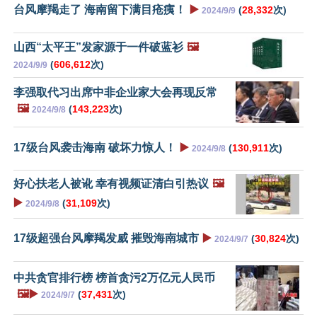
台风摩羯走了 海南留下满目疮痍！
▶️
(
28,332
次)
2024/9/9
山西“太平王”发家源于一件破蓝衫
🖼️
(
606,612
次)
2024/9/9
李强取代习出席中非企业家大会再现反常
🖼️
(
143,223
次)
2024/9/8
17级台风袭击海南 破坏力惊人！
▶️
(
130,911
次)
2024/9/8
好心扶老人被讹 幸有视频证清白引热议
🖼️
▶️
(
31,109
次)
2024/9/8
17级超强台风摩羯发威 摧毁海南城市
▶️
(
30,824
次)
2024/9/7
中共贪官排行榜 榜首贪污2万亿元人民币
🖼️▶️
(
37,431
次)
2024/9/7