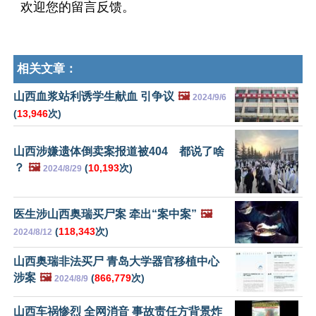
欢迎您的留言反馈。
相关文章：
山西血浆站利诱学生献血 引争议
🖼️
2024/9/6
(
13,946
次)
山西涉嫌遗体倒卖案报道被404 都说了啥
？
🖼️
(
10,193
次)
2024/8/29
医生涉山西奥瑞买尸案 牵出“案中案”
🖼️
(
118,343
次)
2024/8/12
山西奥瑞非法买尸 青岛大学器官移植中心
涉案
🖼️
(
866,779
次)
2024/8/9
山西车祸惨烈 全网消音 事故责任方背景炸