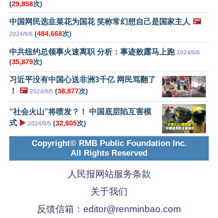
(
29,858
次)
中国网民选韭菜花为国花 笑称常幻想自己是国家主人
🖼️
(
484,668
次)
2024/9/6
中共纽约总领事火速离职 分析：事迹败露马上跑
2024/9/6
(
35,879
次)
习近平没有中国心送非洲3千亿 网民骂翻了
！
🖼️
(
38,877
次)
2024/9/5
“社会火山”将喷发？！ 中国底层陷互害模
式
▶️
(
32,805
次)
2024/9/5
Copyright© RMB Public Foundation Inc.
All Rights Reserved
人民报网站服务条款
关于我们
反馈信箱：
editor@renminbao.com