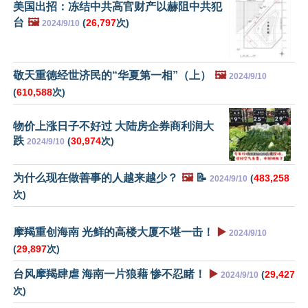
美国出招：冻结中共高官财产以赫阻中共犯
台
🖼️
(
26,797
次)
2024/9/10
敬天重德经世济民的“华夏第一相”（上）
🖼️
2024/9/10
(
610,588
次)
物价上涨日子不好过 大陆房企券商利润大
跌
(
30,974
次)
2024/9/10
为什么现在做善事的人越来越少？
🖼️
📝
(
483,258
2024/9/10
次)
摩羯重创海南 光鲜的高楼大厦不堪一击！
▶️
2024/9/10
(
29,897
次)
台风摩羯肆虐 海南一片狼藉 惨不忍睹！
▶️
(
29,427
2024/9/10
次)