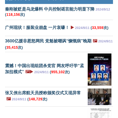
秦刚被贬是乌龙爆料 中共控制谣言能力明显下降
2024/9/12
(
118,156
次)
广州现状！服装业崩盘 一片哀嚎！
▶️
(
33,559
次)
2024/9/11
3600亿援非惹怒网民 党魁被嘲讽“慷慨病”晚期
🖼️
2024/9/11
(
35,415
次)
震撼！中国出现组团杀党官 网友呼吁学“孟
加拉模式”
🖼️▶️
(
955,102
次)
2024/9/11
张又侠出席航天员授称颁奖仪式又现异常
🖼️
(
148,729
次)
2024/9/11