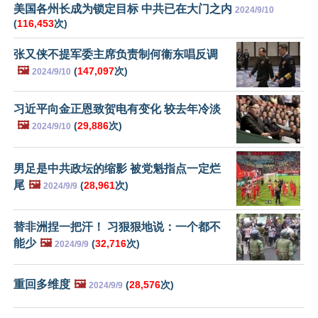
美国各州长成为锁定目标 中共已在大门之内
2024/9/10
(
116,453
次)
张又侠不提军委主席负责制何衞东唱反调
🖼️
(
147,097
次)
2024/9/10
习近平向金正恩致贺电有变化 较去年冷淡
🖼️
(
29,886
次)
2024/9/10
男足是中共政坛的缩影 被党魁指点一定烂
尾
🖼️
(
28,961
次)
2024/9/9
替非洲捏一把汗！ 习狠狠地说：一个都不
能少
🖼️
(
32,716
次)
2024/9/9
重回多维度
🖼️
(
28,576
次)
2024/9/9