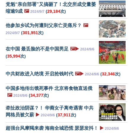
党魁“亲自部署”又搞砸了！北交所成交量萎
缩逾9成
🖼️
(
29,184
次)
2024/9/7
他参加乡试为何遭到父亲亡灵痛斥？
🖼️
(
301,951
次)
2024/9/7
在中国 最丢脸的不是中国男足
🖼️▶️
2024/9/6
(
35,994
次)
中共财政进入绝境 开启抢钱时代
🖼️▶️
(
32,346
次)
2024/9/6
中国多地传出饿死事件 北京将食物直送俄
🖼️
(
34,377
次)
2024/9/6
牵扯政治阴谋？！ 华裔女子离奇遇害 中共
网格员被欠薪
▶️
(
37,911
次)
2024/9/6
超强台风摩羯来袭 海南全城恐慌 瑟瑟发抖！
▶️
2024/9/6