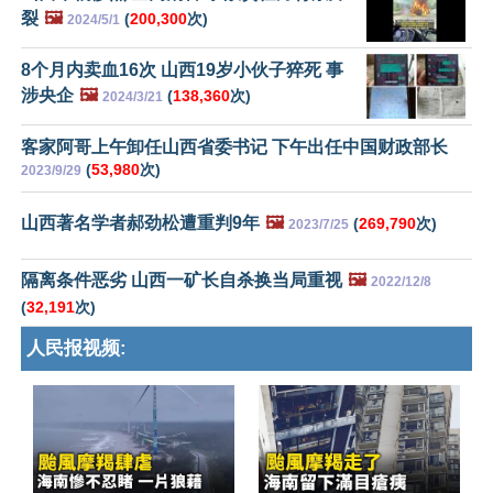
裂
🖼️
(
200,300
次)
2024/5/1
8个月内卖血16次 山西19岁小伙子猝死 事
涉央企
🖼️
(
138,360
次)
2024/3/21
客家阿哥上午卸任山西省委书记 下午出任中国财政部长
(
53,980
次)
2023/9/29
山西著名学者郝劲松遭重判9年
🖼️
(
269,790
次)
2023/7/25
隔离条件恶劣 山西一矿长自杀换当局重视
🖼️
2022/12/8
(
32,191
次)
人民报视频: