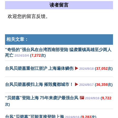
读者留言
欢迎您的留言反馈。
相关文章：
“奇怪的”强台风在台湾西南部登陆 猛袭重镇高雄至少两人
死亡
(
7,272
次)
2024/10/4
台风贝碧嘉重创江浙沪 上海遍体鳞伤
▶️
(
37,052
次)
2024/9/18
台风贝碧嘉横扫上海 摧毁魔都城市！
▶️
(
36,359
次)
2024/9/17
“贝碧嘉”登陆上海 75年来袭沪最强台风
🖼️
(
9,722
2024/9/16
次)
台风“贝碧嘉”可能直接登陆上海
(
9,283
次)
2024/9/16