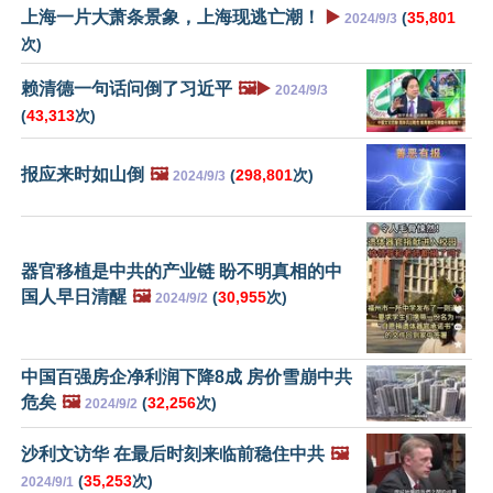
上海一片大萧条景象，上海现逃亡潮！
▶️
(
35,801
2024/9/3
次)
赖清德一句话问倒了习近平
🖼️▶️
2024/9/3
(
43,313
次)
报应来时如山倒
🖼️
(
298,801
次)
2024/9/3
器官移植是中共的产业链 盼不明真相的中
国人早日清醒
🖼️
(
30,955
次)
2024/9/2
中国百强房企净利润下降8成 房价雪崩中共
危矣
🖼️
(
32,256
次)
2024/9/2
沙利文访华 在最后时刻来临前稳住中共
🖼️
(
35,253
次)
2024/9/1