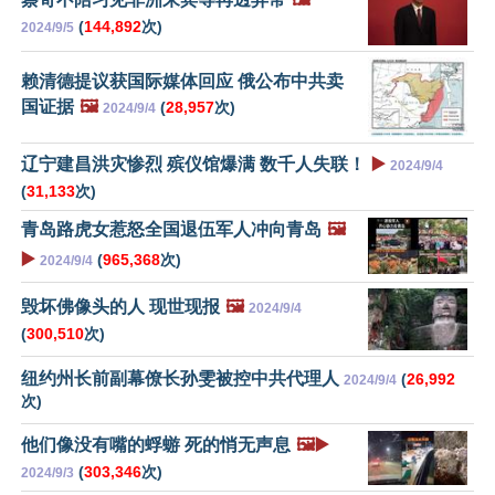
(
144,892
次)
2024/9/5
赖清德提议获国际媒体回应 俄公布中共卖
国证据
🖼️
(
28,957
次)
2024/9/4
辽宁建昌洪灾惨烈 殡仪馆爆满 数千人失联！
▶️
2024/9/4
(
31,133
次)
青岛路虎女惹怒全国退伍军人冲向青岛
🖼️
▶️
(
965,368
次)
2024/9/4
毁坏佛像头的人 现世现报
🖼️
2024/9/4
(
300,510
次)
纽约州长前副幕僚长孙雯被控中共代理人
(
26,992
2024/9/4
次)
他们像没有嘴的蜉蝣 死的悄无声息
🖼️▶️
(
303,346
次)
2024/9/3