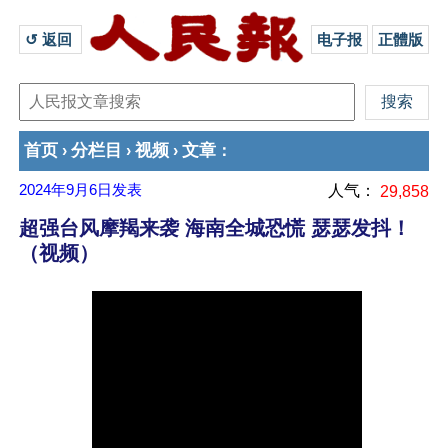
↺ 返回 
电子报
正體版
首页
分栏目
视频
文章
›
›
›
：
2024年9月6日
发表
人气：
29,858
超强台风摩羯来袭 海南全城恐慌 瑟瑟发抖！
（视频）