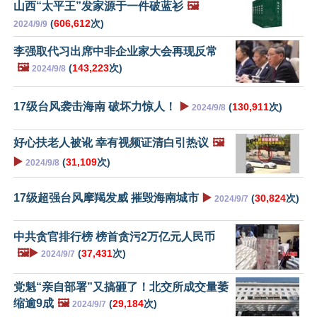
山西“太平王”发家源于一件破蓝衫
🖼️
(
606,612
次)
2024/9/9
李强取代习出席中非企业家大会再现反常
🖼️
(
143,223
次)
2024/9/8
17级台风袭击海南 破坏力惊人！
▶️
(
130,911
次)
2024/9/8
好心扶老人被讹 幸有视频证清白引热议
🖼️
▶️
(
31,109
次)
2024/9/8
17级超强台风摩羯发威 摧毁海南城市
▶️
(
30,824
次)
2024/9/7
中共贪官排行榜 榜首贪污2万亿元人民币
🖼️▶️
(
37,431
次)
2024/9/7
党魁“亲自部署”又搞砸了！北交所成交量萎
缩逾9成
🖼️
(
29,184
次)
2024/9/7