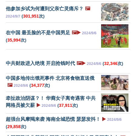
他参加乡试为何遭到父亲亡灵痛斥？
🖼️
(
301,951
次)
2024/9/7
在中国 最丢脸的不是中国男足
🖼️▶️
2024/9/6
(
35,994
次)
中共财政进入绝境 开启抢钱时代
🖼️▶️
(
32,346
次)
2024/9/6
中国多地传出饿死事件 北京将食物直送俄
🖼️
(
34,377
次)
2024/9/6
牵扯政治阴谋？！ 华裔女子离奇遇害 中共
网格员被欠薪
▶️
(
37,911
次)
2024/9/6
超强台风摩羯来袭 海南全城恐慌 瑟瑟发抖！
▶️
2024/9/6
(
29,858
次)