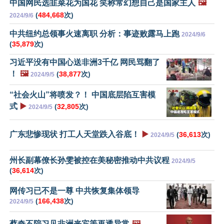
中国网民选韭菜花为国花 笑称常幻想自己是国家主人
🖼️
(
484,668
次)
2024/9/6
中共纽约总领事火速离职 分析：事迹败露马上跑
2024/9/6
(
35,879
次)
习近平没有中国心送非洲3千亿 网民骂翻了
！
🖼️
(
38,877
次)
2024/9/5
“社会火山”将喷发？！ 中国底层陷互害模
式
▶️
(
32,805
次)
2024/9/5
广东悲惨现状 打工人天堂跌入谷底！
▶️
(
36,613
次)
2024/9/5
州长副幕僚长孙雯被控在美秘密推动中共议程
2024/9/5
(
36,614
次)
网传习已不是一尊 中共恢复集体领导
(
166,438
次)
2024/9/5
蔡奇不陪习见非洲来宾等再透异常
🖼️