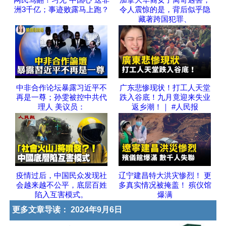
洲3千亿；事迹败露马上跑？
令人震惊的是，背后似乎隐
藏著跨国犯罪、
中非合作论坛暴露习近平不
广东悲惨现状！打工人天堂
再是一尊；孙雯被控中共代
跌入谷底！九月竟迎来失业
理人 美议员：
返乡潮！｜ #人民报
疫情过后，中国民众发现社
辽宁建昌特大洪灾惨烈！ 更
会越来越不公平，底层百姓
多真实情况被掩盖！ 殡仪馆
陷入互害模式。
爆满
更多文章导读：
2024年9月6日