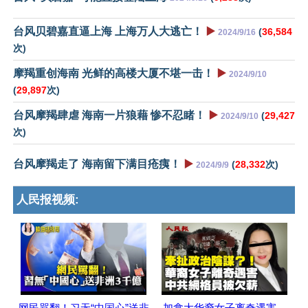
台风贝碧嘉直逼上海 上海万人大逃亡！
▶️
(
36,584
2024/9/16
次)
摩羯重创海南 光鲜的高楼大厦不堪一击！
▶️
2024/9/10
(
29,897
次)
台风摩羯肆虐 海南一片狼藉 惨不忍睹！
▶️
(
29,427
2024/9/10
次)
台风摩羯走了 海南留下满目疮痍！
▶️
(
28,332
次)
2024/9/9
人民报视频:
网民骂翻！习无“中国心”送非
加拿大华裔女子离奇遇害，