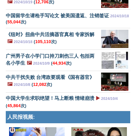
🖼️
(
12,706
次)
2024/10/19
中国留学生请枪手写论文 被美国遗返、注销签证
2024/10/18
(
55,044
次)
《纽时》扭曲中共活摘器官真相 专家拆解
🖼️
(
105,110
次)
2024/10/18
广州男子在小学门口持刀刺伤三人 包括两
名小学生
🖼️
(
44,934
次)
2024/10/9
中共干扰失败 台湾政要观看《国有器官》
🖼️
(
12,082
次)
2024/10/8
中国大学生求职绝望！马上断粮 情绪崩溃
▶️
2024/10/4
(
45,864
次)
人民报视频: