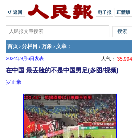
↺ 返回 
电子报
正體版
首页
分栏目
万象
文章
›
›
›
：
2024年9月6日
发表
人气：
35,994
在中国 最丢脸的不是中国男足(多图/视频)
罗正豪