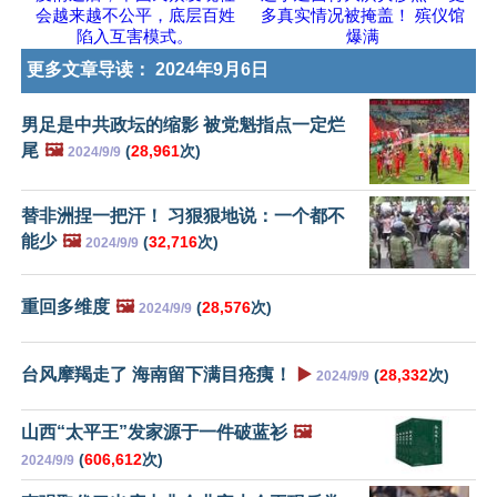
会越来越不公平，底层百姓
多真实情况被掩盖！ 殡仪馆
陷入互害模式。
爆满
更多文章导读：
2024年9月6日
男足是中共政坛的缩影 被党魁指点一定烂
尾
🖼️
(
28,961
次)
2024/9/9
替非洲捏一把汗！ 习狠狠地说：一个都不
能少
🖼️
(
32,716
次)
2024/9/9
重回多维度
🖼️
(
28,576
次)
2024/9/9
台风摩羯走了 海南留下满目疮痍！
▶️
(
28,332
次)
2024/9/9
山西“太平王”发家源于一件破蓝衫
🖼️
(
606,612
次)
2024/9/9