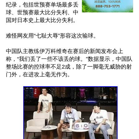
纪录，包括世预赛单场最多丢
球、世预赛最大比分失利、中
国对日本史上最大比分失利。

难怪网友用“七耻大辱”形容这次输球。

中国队主教练伊万科维奇在赛后的新闻发布会上
称，“我们丢了一些不该丢的球。”数据显示，中国队
整场比赛的控球率不足2成，除了一脚毫无威胁的射
门外，在进攻上毫无作为。
