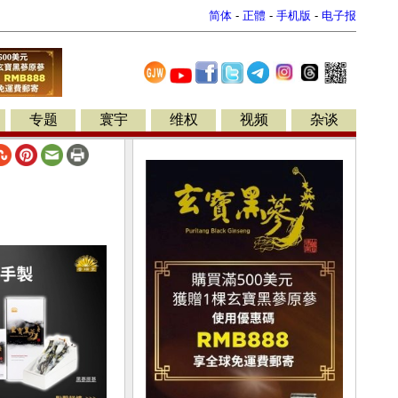
简体
-
正體
-
手机版
-
电子报
专题
寰宇
维权
视频
杂谈