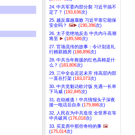
24. 中共军委内部分裂 习近平搞不
定了？ (
193,636
次)
25. 越反腐越腐败 习近平靠它能保
安全吗？
🖼️▶️
(
190,396
次)
26. 太子党绝地反击 中共内斗高潮
将至
▶️
(
189,586
次)
27. 官场流传的故事：令计划送礼
行贿获婚房 (
188,896
次)
28. 中共当年救援的红色高棉是什
么？ (
183,806
次)
29. 三中全会迟迟未开 传高层内部
一直在打架 (
183,073
次)
30. 中共党魁访欧讨饭 先遇一长串
下马威 (
182,845
次)
31. 在劫难逃！中共情报头子深夜
接一电话后自杀 (
179,886
次)
32. 人民在为中共造坟 全世界在等
中共破局 (
176,018
次)
33. 买卖房中那些奇特的事
🖼️
(
175,014
次)