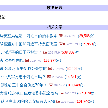
读者留言
反馈。
相关文章
延安整风运动－习近平的治军教本
🖼️
(
29,566
次)
2024/7/11
球普遍对中国和习近平持负面态度
🖼️▶️
(
39,953
次)
2024/7/11
，习近平的日子不好过了
🖼️
(
598,802
次)
2024/7/9
头 准备打内战
🖼️
(
155,977
次)
2024/7/8
账泛滥 习近平新政处处掣肘
🖼️
(
52,406
次)
2024/7/7
：中共军方忠于习近平吗？
🖼️
(
14,841
次)
2024/7/7
话曝光 三中全会倒退70年！
🖼️
(
161,648
次)
2024/7/6
大楣 哈尔滨四任政法委书记全落马
🖼️
(
669,078
次)
2024/7/3
亿 落马唐山医院院长背后有大人物
🖼️
(
161,740
次)
2024/6/27