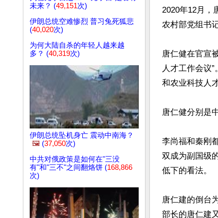
未来？ (
49,151
次)
2020年12
伊朗总统空难惨烈 普习兔死狐悲
农村部党组书记
(
40,020
次)
为何大陆自杀的年轻人越来越
唐仁健在官宣被
多？ (
40,319
次)
人才工作会议”
和农业科技人才
唐仁健分别是中
伊朗总统坠机身亡 震动中南海？
李尚福和秦刚
🖼️
(
37,050
次)
双成为副国级
中共对俄政策是如何在"三没
有"和"三不"之间翻烙饼 (
168,866
低下的看法。

次)
唐仁建的倒台为
部长的唐仁建