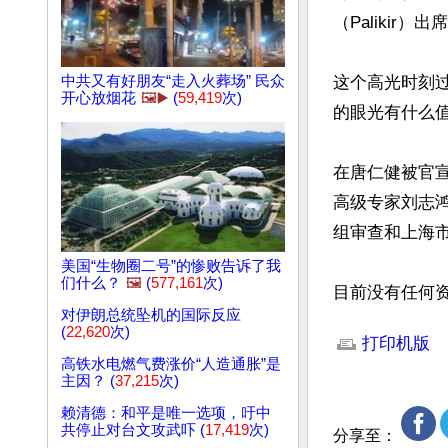
（Palikir）
中共又有好朋友“走入火葬场” 民众
这个高光时刻
开心放烟花
🖼️▶️
(
59,419
次)
的眼光有什么值
在唐仁健被官
高级专家刘志
组审查和上海市
美国“生物圈二号”的惨败告诉了我
们什么？
🖼️
(
577,161
次)
目前没有任何
对伊朗总统坠机的国际反应
文章网址: http://w
(
22,620
次)
打印机版
高铁水电燃气费涨价“人造通胀”是
主因？ (
37,215
次)
赖清德：和平是唯一选项，吁中
共停止对台文攻武吓 (
17,419
次)
分享至：