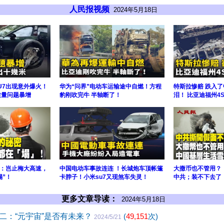
人民报视频
2024年5月18日
U7出现意外爆火！
华为“问界”电动车运输途中自燃！方程
特斯拉惨赔 跌入了
质量问题暴增
豹刚吹完牛 半轴断了！
泪！ 比亚迪福州4
：岂止梅大高速，
中国电动车事故连连 ！长城炮车顶帐篷
大撒币也不管用？
塌”！
卡脖子！小米su7又现煞车失灵！
中共；装不下去了
更多文章导读：
2024年5月18日
二：“元宇宙”是否有未来？
(
49,151
次)
2024/5/21