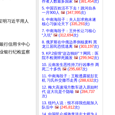
作者人数最多国家
🖼️
(
381,454
次)
5. 中国百姓活不下去！跳河自杀
一月900人
🖼️
(
347,995
次)
6. 中南海段子：夫人彭求抱未遂
证明习近平用人
核心习纵论天下 (
335,293
次)
7. 中南海段子：王外长让习核心
“入坑”
🖼️
(
312,694
次)
8. 俄罗斯在中俄边界倒核废料 黑
银行信用卡中心
龙江居民恐慌逃离
🖼️
(
303,197
次)
业银行纪检监察
9. KP.2疫情“这边独好”？网民：医
院不检测猝死频发
🖼️
(
299,942
次)
10. 云南发生恶性持刀行凶事件 两
死二十多伤
🖼️
(
295,687
次)
11. 中南海段子：王毅透露挺彭玄
机 习氏外交撒币走秀 (
288,632
次)
12. 梅大高速塌方数车进入原始时
代 这大坑是个隐喻
🖼️
(
284,737
次)
13. 纽约人说：恨不得我也能加入
队伍中
🖼️
(
245,812
次)
14. 中国民众感激李洪志大师为人