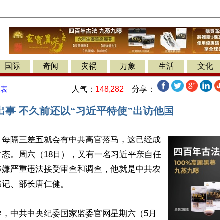
国际
奇闻
灾祸
万象
生活
文化
人气：
148,282
分享：
发表
出事 不久前还以“习近平特使”出访他国
】每隔三差五就会有中共高官落马，这已经成
态。周六（18日），又有一名习近平亲自任
涉嫌严重违法接受审查和调查，他就是中共农
记、部长唐仁健。

导，中共中央纪委国家监委官网星期六（5月