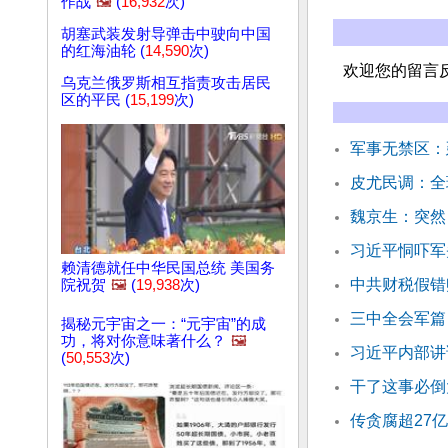
作战
🖼️
(
16,932
次)
胡塞武装发射导弹击中驶向中国
的红海油轮 (
14,590
次)
欢迎您的留言
乌克兰俄罗斯相互指责攻击居民
区的平民 (
15,199
次)
军事无禁区：
皮尤民调：全
魏京生：突然
习近平恫吓军
赖清德就任中华民国总统 美国务
中共财税假错
院祝贺
🖼️
(
19,938
次)
三中全会军篇
揭秘元宇宙之一：“元宇宙”的成
功，将对你意味著什么？
🖼️
习近平内部讲
(
50,553
次)
干了这事必倒
传贪腐超27