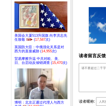
美国会大厦513升国旗 向李洪志先
生致敬
🖼️▶️
(
17,587
次)
英国防大臣：中俄强化关系是对
西方的直接威胁 (
14,955
次)
读者留言反馈
贸易摩擦升温 中共对欧、美、
日、台启动反倾销调查 (
15,470
次)
读者暱称:
博明：北京正通过代理人与西方