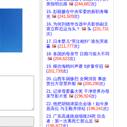
类指明出路
🖼️
(
244,682
次)
15. 彭丽媛在中央军委的新职务曝
光
🖼️
(
241,509
次)
16. 为何刘德华当选中共影协副主
席立即厄运当头？
🖼️
📝 (
231,731
次)
17. 日本婴儿“哭泣相扑” 谁先哭谁
赢
🖼️
(
211,777
次)
18. 各国的母亲节 日期习俗大不同
🖼️
(
204,623
次)
19. 模仿海鸥叫声赛 9岁童夺冠
🖼️
(
201,739
次)
20. 山西车祸惨烈 全网消音 事故
责任方背景炸裂
🖼️
(
200,290
次)
21. 记录母爱赢大奖 干净世界办母
亲节影片奖
🖼️
(
196,924
次)
22. 他把胡锦涛架出会场！如今身
居高位 与王毅并排站 (
196,241
次)
23. 广东高速路崩塌致24死 目击
者：第一次离死亡那么近
🖼️
(
195,872
次)