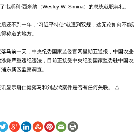
出席了韦斯利·西米纳（Wesley W. Simina）的总统就职典礼。

过后还不到一年，“习近平特使”就遭到双规，这无论如何不能
得称道的地方。

宣落马前一天，中央纪委国家监委官网星期五通报，中国农业
鸿涉嫌严重违纪违法，目前正接受中央纪委国家监委驻中国农
浦东新区监察调查。

资讯显示唐仁健落马和刘志鸿案件是否有任何关联。 △
ww.renminbao.com/rmb/articles/2024/5/19/82869.html