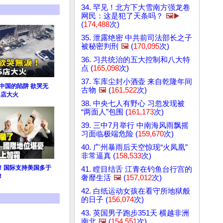
34. 罕见！北方下大雪南方强龙卷
网民：这是犯了天条吗？
🖼️▶️
(
174,488
次)
35. 泄露绝密 中共前司法部长之子
被秘密判刑
🖼️
(
170,095
次)
36. 习共统治的五大控制和八大特
点 (
165,098
次)
37. 车库尘封小酒壶 来自乾隆年间
中国的陷阱 欲哭无
古物
🖼️
(
161,522
次)
S店大火
38. 中央七人有野心 习忽发现被
“两面人”包围 (
161,173
次)
39. 三中7月举行 中南海风雨飘摇
习面临极端危险 (
159,670
次)
40. 广州暴雨后天空惊现“火凤凰”
非常逼真 (
158,533
次)
！国际支持美国多于
41. 瞠目结舌 江青在钓鱼台行宫的
！
奢靡生活
🖼️
(
157,012
次)
42. 白纸运动女孩在看守所地狱般
的日子 (
156,074
次)
43. 英国男子跑步351天 横越非洲
南北
🖼️
(
154,551
次)