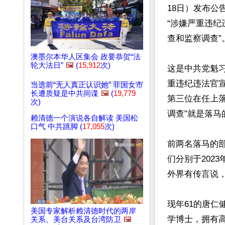
18日）发布公
“涉嫌严重违
查和监察调查”。
澳墨尔本华人区集会 政要恭贺“法
轮大法日”
🖼️
(
15,912
次)
这是中共党魁
重违纪违法官
当选前“无人真正认识她” 菲国女市
长遭质疑是中共间谍
🖼️
(
19,779
第三位在任上
次)
调查”就是落马
赖清德一个演说各自解读 美国松
口气 中共跳脚 (
17,055
次)
前两名落马的
们分别于202
外界有传言说
现年61的唐
美国专家解析赖清德时代的两岸
学博士，拥有高
关系、美台关系及台湾防卫
🖼️