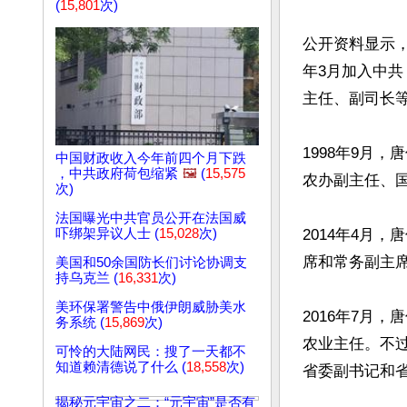
(
15,801
次)
公开资料显示，
年3月加入中
主任、副司长等
1998年9月
中国财政收入今年前四个月下跌
，中共政府荷包缩紧
🖼️
(
15,575
农办副主任、国
次)
法国曝光中共官员公开在法国威
吓绑架异议人士 (
15,028
次)
2014年4月
席和常务副主席
美国和50余国防长们讨论协调支
持乌克兰 (
16,331
次)
美环保署警告中俄伊朗威胁美水
2016年7月
务系统 (
15,869
次)
农业主任。不过
可怜的大陆网民：搜了一天都不
知道赖清德说了什么 (
18,558
次)
省委副书记和省
揭秘元宇宙之二：“元宇宙”是否有