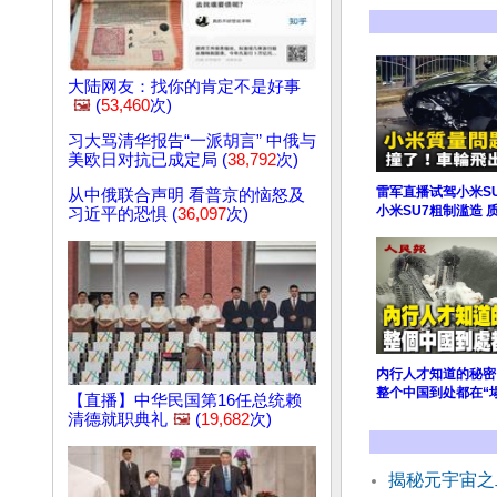
大陆网友：找你的肯定不是好事
🖼️
(
53,460
次)
习大骂清华报告“一派胡言” 中俄与
美欧日对抗已成定局 (
38,792
次)
雷军直播试驾小米S
从中俄联合声明 看普京的恼怒及
小米SU7粗制滥造 
习近平的恐惧 (
36,097
次)
内行人才知道的秘密
整个中国到处都在“
【直播】中华民国第16任总统赖
清德就职典礼
🖼️
(
19,682
次)
揭秘元宇宙之