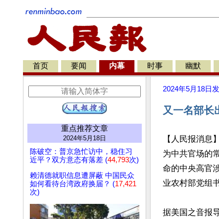
首页
要闻
内幕
时事
幽默
2024年5月18日
又一名部长
重点推荐文章
2024年5月18日
【人民报消息
陈破空：普京急忙访中，稳住习
为中共官场的常
近平？双方意态有落差 (
44,793
次)
命的中央高官
赖清德就职信息遭屏蔽 中国民众
业农村部党组书
如何看待台湾政府换届？ (
17,421
次)
据美国之音报