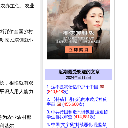
央农办主任、农业
举行的“全国乡村
带动农民培训就业
近期最受欢迎的文章
2024年5月18日
长，很快就有双
1. 这不是我记忆中那个中国
🖼️
平识人用人能力
(
840,548
次)
2. 【特稿】进化论的本质反神反
宇宙
🖼️
(
455,600
次)
3. 中共跨国制造恐惧氛围 逼迫留
学生自我审查 (
414,681
次)
身为农业农村部
4. 中国“文字狱”持续恶化 是监禁
利基尔