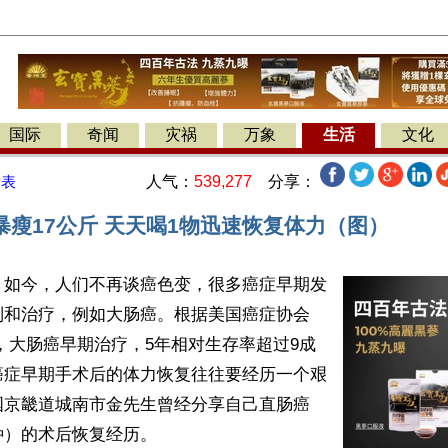
国际
奇闻
灾祸
万象
生活
文化
人气：
539,277
分享：
发表
暴瘦17公斤 天天喝1物迅速恢复体力（图）
】如今，人们不再谈癌色变，很多癌症早期发
制和治疗，例如大肠癌。根据美国癌症协会
息，大肠癌早期治疗，5年相对生存率超过9成
癌症早期手术后的体力恢复往往要经历一个艰
国京畿道城南市金先生曾经分享自己直肠癌
）的术后恢复经历。
