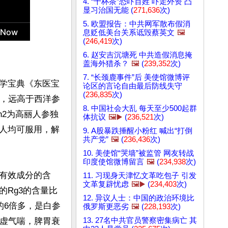
4. “十杯茶”恐吓百姓 吓走外资 凸
显习治国无能 (
271,636
次)
5. 欧盟报告：中共网军散布假消
息贬低美台关系诋毁蔡英文
🖼️
(
246,419
次)
6. 赵安吉沉塘死 中共造假消息掩
盖海外猎杀？
🖼️
(
239,352
次)
7. “长颈鹿事件”后 美使馆微博评
医学宝典《东医宝
论区的言论自由最后防线失守
(
236,835
次)
分，远高于西洋参
8. 中国社会大乱 每天至少500起群
h2为高丽人参独
体抗议
🖼️▶️
(
236,521
次)
人均可服用，解
9. A股暴跌捶醒小粉红 喊出“打倒
共产党”
🖼️
(
236,436
次)
10. 美使馆“哭墙”被监管 网友转战
印度使馆微博留言
🖼️
(
234,938
次)
有效成分的含
11. 习现身天津忆文革吃包子 引发
文革复辟忧虑
🖼️▶️
(
234,403
次)
参的Rg3的含量比
12. 异议人士：中国的政治环境比
的6倍多，是白参
俄罗斯更恶劣
🖼️
(
228,193
次)
肺虚气喘，脾胃衰
13. 27名中共官员警察密集病亡 其