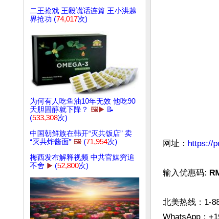
二王抢戏 王毅谎话连篇 王小洪越
界抢功 (
74,017
次)
为何有人吃鱼油10年无效 他吃90
天胆固醇就下降？
🖼️▶️
📝
(
533,308
次)
中国朝鲜族在韩开“灭共饭店” 卖
“灭共炸酱面”
🖼️
(
71,954
次)
网址：
https://
梅西发布解释视频 中共官媒穷追
不舍
▶️
(
52,800
次)
输入优惠码: 
R
北美热线：1-888-
WhatsApp：+19