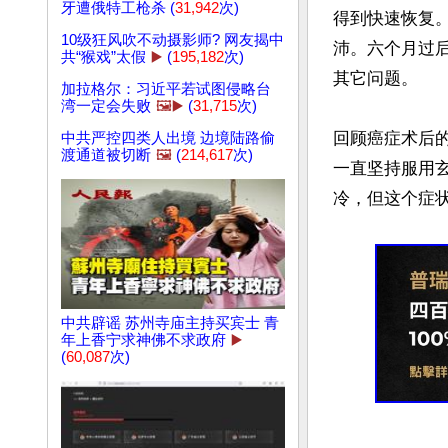
牙遭俄特工枪杀 (
31,942
次)
得到快速恢复
10级狂风吹不动摄影师? 网友揭中
沛。六个月过
共“猴戏”太假
▶️
(
195,182
次)
其它问题。

加拉格尔：习近平若试图侵略台
湾一定会失败
🖼️▶️
(
31,715
次)
回顾癌症术后的
中共严控四类人出境 边境陆路偷
渡通道被切断
🖼️
(
214,617
次)
一直坚持服用
冷，但这个症状
中共辟谣 苏州寺庙主持买宾士 青
年上香宁求神佛不求政府
▶️
(
60,087
次)