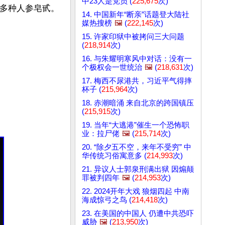
中23人是党员 (
225,675
次)
1等多种人参皂甙。
14. 中国新年“断亲”话题登大陆社
媒热搜榜
🖼️
(
222,145
次)
15. 许家印狱中被拷问三大问题
(
218,914
次)
16. 与朱耀明寒风中对话：没有一
个极权会一世统治
🖼️
(
218,631
次)
17. 梅西不尿港共，习近平气得摔
杯子 (
215,964
次)
18. 赤潮暗涌 来自北京的跨国镇压
(
215,915
次)
19. 当年“大逃港”催生一个恐怖职
业：拉尸佬
🖼️
(
215,714
次)
20. “除夕五不空，来年不受穷” 中
华传统习俗寓意多 (
214,993
次)
21. 异议人士郭泉刑满出狱 因煽颠
罪被判四年
🖼️
(
214,953
次)
22. 2024开年大戏 狼烟四起 中南
海成惊弓之鸟 (
214,418
次)
23. 在美国的中国人 仍遭中共恐吓
威胁
🖼️
(
213,950
次)