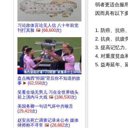
弱者更适合服用
因而具有以下多
习论政体言论无人信 八十年前党
1. 防癌、抗
刊打其脸
🖼️
(
68,600
次)
2. 抗炎、抗
3. 提高记忆
4. 对重度贫
5. 益寿延年、
盘点梅西“拒踢”背后你不知道的故
事
▶️
(
62,558
次)
笑看全场无男儿 习在全世界镜头
前上演内斗大戏
🖼️
(
186,530
次)
美国务卿一句话气坏中共喉舌
(
29,419
次)
赵安吉死亡调查记录未公布 媒体
律师称不寻常
🖼️
(
28,882
次)