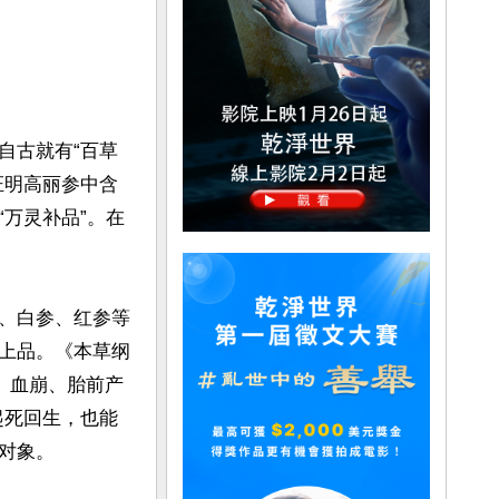
自古就有“百草
证明高丽参中含
万灵补品”。在
、白参、红参等
上品。《本草纲
、血崩、胎前产
起死回生，也能
象。
