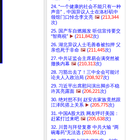
24. “一个健康的社会不能只有一种
声音”，中国异议人士在洛杉矶中
领馆门口悼念李文亮
🖼️
(
213,344
次)
25. 国产车自燃频发 听信宣传要交
“智商税”
▶️
(
211,842
次)
26. 湖北异议人士毛善春被扣押 父
亲也死于非命
🖼️
(
211,445
次)
27. 中共证监会主席易会满突然被
撤换内幕
🖼️
(
210,313
次)
28. 习豁出去了！三中全会可能讨
论夫人入政治局 (
208,927
次)
29. 习近平出席慰问演出脚步不稳
许其亮露面
🖼️
(
206,221
次)
30. 绝对想不到 赵安吉家族竟然跟
江泽民搭上关系
▶️
(
205,775
次)
31. 中国A股大跌 网友呼吁美国：
赶紧打过来吧
🖼️
(
205,638
次)
32. 川普与拜登复赛 中共大输 “两
碗毒药”无法选 (
203,951
次)