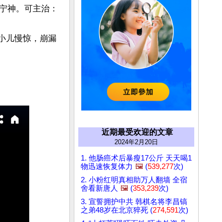
宁神。可主治：

小儿慢惊，崩漏
近期最受欢迎的文章
2024年2月20日
1. 他肠癌术后暴瘦17公斤 天天喝1
物迅速恢复体力
🖼️
(
539,277
次)
2. 小粉红明真相助万人翻墙 全宿
舍看新唐人
🖼️
(
353,239
次)
3. 宣誓拥护中共 韩棋名将李昌镐
之弟48岁在北京猝死 (
274,591
次)