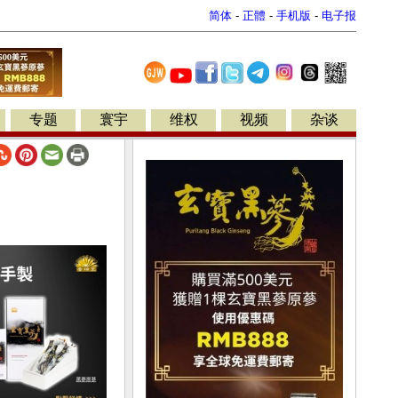
简体
-
正體
-
手机版
-
电子报
专题
寰宇
维权
视频
杂谈