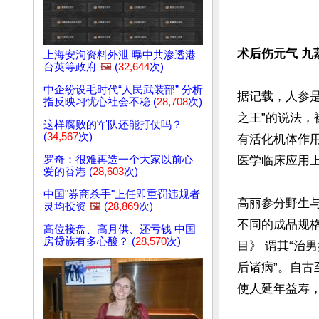
术后伤元气 九
上海安洵资料外泄 曝中共渗透港
台英等政府
🖼️
(
32,644
次)
中企纷设毛时代“人民武装部” 分析
据记载，人参
指反映习忧心社会不稳 (
28,708
次)
之王”的说法
这样腐败的军队还能打仗吗？
(
34,567
次)
有活化机体作
医学临床应用上
罗奇：很难再造一个大家以前心
爱的香港 (
28,603
次)
中国"券商杀手"上任即重罚违规者
高丽参分野生
灵均投资
🖼️
(
28,869
次)
不同的成品规
高位接盘、高月供、还亏钱 中国
房贷族有多心酸？ (
28,570
次)
目》 谓其“
后诸病”。自
使人延年益寿