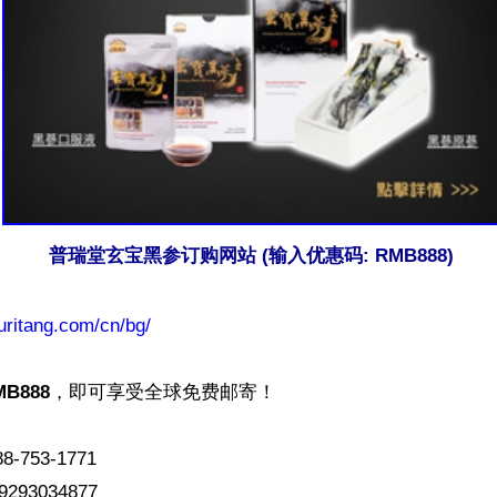
普瑞堂玄宝黑参订购网站 (输入优惠码: RMB888)
puritang.com/cn/bg/
MB888
，即可享受全球免费邮寄！

753-1771

293034877
