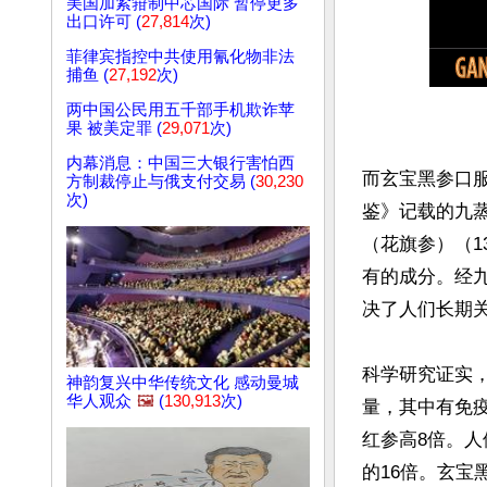
美国加紧箝制中芯国际 暂停更多
出口许可 (
27,814
次)
菲律宾指控中共使用氰化物非法
捕鱼 (
27,192
次)
两中国公民用五千部手机欺诈苹
果 被美定罪 (
29,071
次)
内幕消息：中国三大银行害怕西
而玄宝黑参口服
方制裁停止与俄支付交易 (
30,230
次)
鉴》记载的九
（花旗参）（1
有的成分。经
决了人们长期关
科学研究证实
神韵复兴中华传统文化 感动曼城
华人观众
🖼️
(
130,913
次)
量，其中有免疫、
红参高8倍。人
的16倍。玄