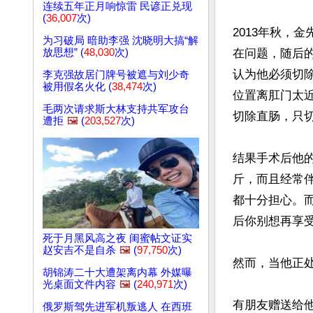
连续五年正月响惊雷 民谚正兑现
(
36,007
次)
2013年秋，
为习破局 暗助李强 沈晓明大搞“解
放思想” (
48,030
次)
在问题，随后
认为他必须切除
李克强故居门牌号被遮与刘少奇
被用假名火化 (
38,474
次)
位置离肛门太
毛两次请求斯大林支持共军攻台
切除直肠，只切
遭拒
🖼️
(
203,527
次)
结果手术后他的
斤，而且经常
都十分担心。
后你别想再享受
死于月黑风高之夜 闺蜜帖文证实
赵安吉不是自杀
🖼️
(
97,750
次)
然而，当他正处
胡锦涛二十大遭架离内幕 外媒曝
光桌面文件内容
🖼️
(
240,971
次)
有朋友赠送给
俄罗斯驾先进军机叛逃人 在西班