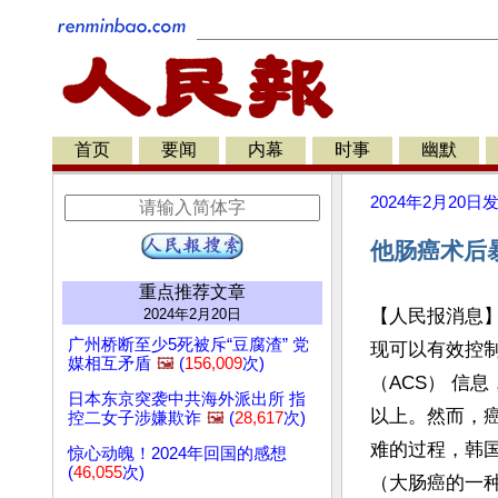
首页
要闻
内幕
时事
幽默
2024年2月20日
他肠癌术后
重点推荐文章
2024年2月20日
【人民报消息
广州桥断至少5死被斥“豆腐渣” 党
现可以有效控
媒相互矛盾
🖼️
(
156,009
次)
（ACS） 信
日本东京突袭中共海外派出所 指
以上。然而，
控二女子涉嫌欺诈
🖼️
(
28,617
次)
难的过程，韩
惊心动魄！2024年回国的感想
(
46,055
次)
（大肠癌的一种