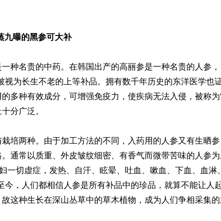
蒸九曝的黑参可大补
是一种名贵的中药。在韩国出产的高丽参是一种名贵的人参，
，被视为长生不老的上等补品。拥有数千年历史的东洋医学也
用的多种有效成分，可增强免疫力，使疾病无法入侵，被称为“
十分广泛。

与栽培两种。由于加工方法的不同，入药用的人参又有生晒参
格。通常以质重、外皮皱纹细密、有香气而微带苦味的人参为
治男妇一切虚症，发热、自汗、眩晕、吐血、嗽血、下血、血淋
古至今，人们都相信人参是所有补品中的珍品，就算不能让人
，故这种生长在深山丛草中的草木植物，成为人们争相采集的对