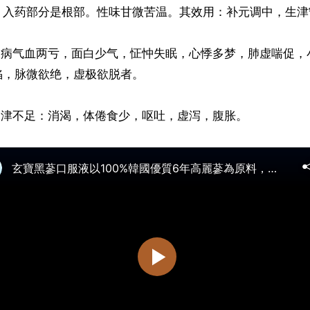
，入药部分是根部。性味甘微苦温。其效用：补元调中，生津
：久病气血两亏，面白少气，怔忡失眠，心悸多梦，肺虚喘促，
，脉微欲绝，虚极欲脱者。

胃津不足：消渴，体倦食少，呕吐，虚泻，腹胀。
