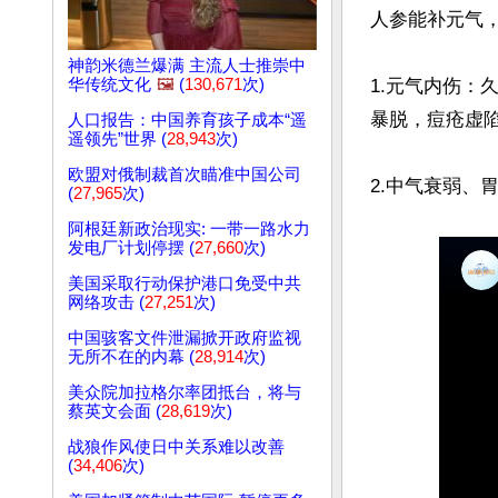
人参能补元气
神韵米德兰爆满 主流人士推崇中
1.元气内伤
华传统文化
🖼️
(
130,671
次)
暴脱，痘疮虚陷
人口报告：中国养育孩子成本“遥
遥领先”世界 (
28,943
次)
欧盟对俄制裁首次瞄准中国公司
2.中气衰弱、
(
27,965
次)
阿根廷新政治现实: 一带一路水力
发电厂计划停摆 (
27,660
次)
美国采取行动保护港口免受中共
网络攻击 (
27,251
次)
中国骇客文件泄漏掀开政府监视
无所不在的内幕 (
28,914
次)
美众院加拉格尔率团抵台，将与
蔡英文会面 (
28,619
次)
战狼作风使日中关系难以改善
(
34,406
次)