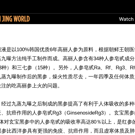
液是以100%韩国优质6年高丽人参为原料，根据朝鲜王朝
蒸九曝方法纯手工制作而成。高丽人参含有34种人参皂甙成
3种）和三七参（15种）。另外，人参皂甙Ra、Rf、Rg3、R
九蒸九曝制作后的黑参，燥火性质尽去，一年四季及任何体质
注的吃高丽参上火的问题。

，经过九蒸九曝之后制成的黑参提高了有利于人体吸收的多种
抗癌作用的人参皂甙Rg3（GinsenosideRg3）。玄宝黑
体对玄宝黑参中的人参皂甙的吸收率高达80％以上，是红参
宝黑参比西洋参具有更强的免疫、抗癌作用，而且虚寒体质及