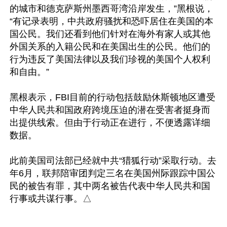
的城市和德克萨斯州墨西哥湾沿岸发生，”黑根说，
“有记录表明，中共政府骚扰和恐吓居住在美国的本
国公民。我们还看到他们针对在海外有家人或其他
外国关系的入籍公民和在美国出生的公民。他们的
行为违反了美国法律以及我们珍视的美国个人权利
和自由。”

黑根表示，FBI目前的行动包括鼓励休斯顿地区遭受
中华人民共和国政府跨境压迫的潜在受害者挺身而
出提供线索。但由于行动正在进行，不便透露详细
数据。

此前美国司法部已经就中共“猎狐行动”采取行动。去
年6月，联邦陪审团判定三名在美国州际跟踪中国公
民的被告有罪，其中两名被告代表中华人民共和国