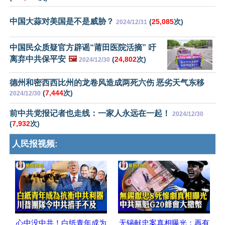
中国大蒜对美国是不是威胁？
(
25,085
次)
2024/12/31
中国民众质疑官方辟谣“莆田医院活摘” 吁
离弃中共保平安
🖼️
(
24,802
次)
2024/12/30
德州和密西西比州的龙卷风造成两死六伤 恶劣天气东移
(
7,444
次)
2024/12/30
前中共党报记者也走线：一家人永远在一起！
2024/12/30
(
7,932
次)
人民报视频:
心中没中共！白纸青年成为
无锡献忠案真相曝光；再有