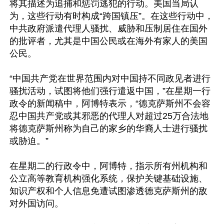
将其描述为追捕和惩罚逃犯的行动。美国当局认
为，这些行动有时构成“跨国镇压”。在这些行动中，
中共政府派遣代理人骚扰、威胁和压制居住在国外
的批评者，尤其是中国公民或在海外有家人的美国
公民。

“中国共产党在世界范围内对中国持不同政见者进行
骚扰活动，试图将他们强行遣返中国，”在星期一行
政令的新闻稿中，阿博特表示，“德克萨斯州不会容
忍中国共产党或其邪恶的代理人对超过25万合法地
将德克萨斯州称为自己的家乡的华裔人士进行骚扰
或胁迫。”

在星期二的行政令中，阿博特，指示所有州机构和
公立高等教育机构强化系统，保护关键基础设施、
知识产权和个人信息免遭试图渗透德克萨斯州的敌
对外国访问。
