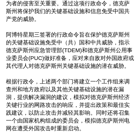
为者的侵害至关重要。通过这项行政命令，德克萨
斯州将保护我们的关键基础设施和信息免受中国共
产党的威胁。

阿博特星期三签署的行政命令旨在保护德克萨斯州
的关键基础设施免受中（共）国和中共威胁，指示
德克萨斯州应急管理部(TDEM)和德克萨斯州公用事
业委员会(PUC)做好准备，应对来自敌对外国政府或
其代理人对德克萨斯州关键基础设施的潜在威胁。

根据行政令，上述两个部门将建立一个工作组来调
查州和地方政府以及其他关键基础设施的潜在漏
洞，提供解决漏洞的建议，模拟对德克萨斯州经济
关键行业的网路攻击的响应，并提出政策和最佳实
践建议，以防止攻击并减轻其影响。同时还将召集
一个由国家机构组成的委员会，模拟德克萨斯州电
网在遭受外国攻击时重新启动。
