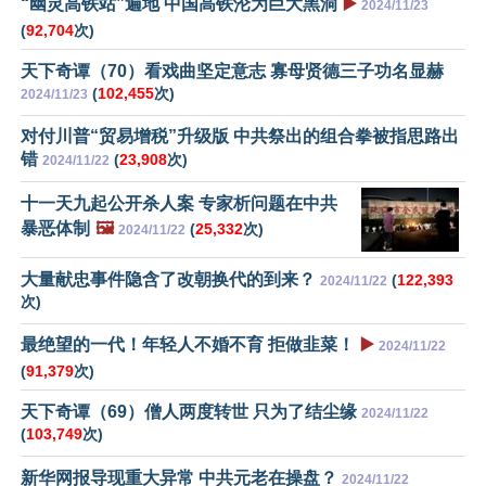
“幽灵高铁站”遍地 中国高铁沦为巨大黑洞
▶️
2024/11/23
(
92,704
次)
天下奇谭（70）看戏曲坚定意志 寡母贤德三子功名显赫
(
102,455
次)
2024/11/23
对付川普“贸易增税”升级版 中共祭出的组合拳被指思路出
错
(
23,908
次)
2024/11/22
十一天九起公开杀人案 专家析问题在中共
暴恶体制
🖼️
(
25,332
次)
2024/11/22
大量献忠事件隐含了改朝换代的到来？
(
122,393
2024/11/22
次)
最绝望的一代！年轻人不婚不育 拒做韭菜！
▶️
2024/11/22
(
91,379
次)
天下奇谭（69）僧人两度转世 只为了结尘缘
2024/11/22
(
103,749
次)
新华网报导现重大异常 中共元老在操盘？
2024/11/22