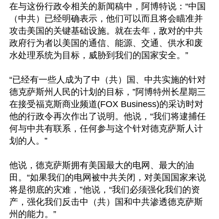
在与这份行政令相关的新闻稿中，阿博特说：“中国
（中共）已经明确表示，他们可以而且将会瞄准并
攻击美国的关键基础设施。就在去年，敌对的中共
政府行为者以美国的通信、能源、交通、供水和废
水处理系统为目标，威胁到我们的国家安全。”

“已经有一些人成为了中（共）国、中共实施的针对
德克萨斯州人民的计划的目标，”阿博特州长星期三
在接受福克斯商业频道(FOX Business)的采访时对
他的行政令再次作出了说明。他说，“我们将逮捕任
何与中共有联系，任何参与这个针对德克萨斯人计
划的人。”

他说，德克萨斯拥有美国最大的电网、最大的油
田。“如果我们的电网被中共关闭，对美国国家来说
将是彻底的灾难，”他说，“我们必须强化我们的资
产，强化我们反击中（共）国和中共渗透德克萨斯
州的能力。”
