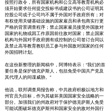
按照行政令，所有国家机构和公立高等教育机构必
须开始要求任何提交投标书或建议书的公司证明其
控股公司或子公司均不属于外国对手政府所有；对
有权使用关键基础设施的国家雇员和承包商实行更
严格的背景调查程序；禁止国家雇员接受外国敌对
国家的礼物或因工作原因前往敌对国家；禁止国家
机构与外国对手政府拥有或控制的公司签订合同以
及禁止高等教育教职员工参与外国敌对国家的任何
外国招聘计划。

在这份新整理的新闻稿中，阿博特表示：“我们的首
要任务是保护德克萨斯人，包括免受中国共产党及
其代理人的间谍威胁。”

他说，联邦调查局报告称，中共政府积极以地方和
州官员为目标，作为其破坏美国国家安全战略的一
部分。加强我们的州政府对于保护德克萨斯人免受
可能试图破坏德克萨斯州和国家安全的敌对外国行