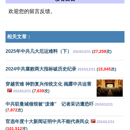
欢迎您的留言反馈。
相关文章：
2025年中共几大厄运难料（下）
(
27,258
次)
2024/12/31
2024中共腐败两大指标破历史纪录
(
15,045
次)
2024/12/31
穿越苦难 神韵复兴传统文化 揭露中共迫害
🖼️
(
7,639
次)
2024/12/31
中共驻曼城领馆被“泼漆” 记者采访遭恐吓
2024/12/31
(
7,872
次)
官选年度十大新闻证明中共不能代表民众
🖼️
2024/12/31
(
101,512
次)