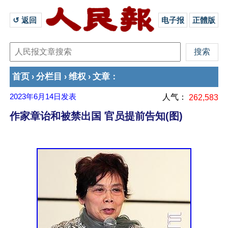
↺ 返回 
电子报
正體版
首页
分栏目
维权
文章
›
›
›
：
2023年6月14日
发表
人气：
262,583
作家章诒和被禁出国 官员提前告知(图)