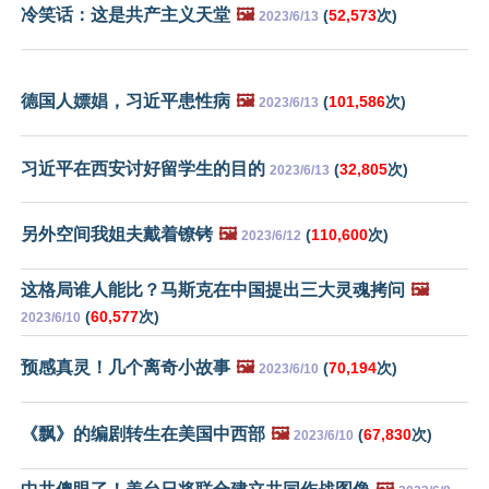
冷笑话：这是共产主义天堂
🖼️
(
52,573
次)
2023/6/13
德国人嫖娼，习近平患性病
🖼️
(
101,586
次)
2023/6/13
习近平在西安讨好留学生的目的
(
32,805
次)
2023/6/13
另外空间我姐夫戴着镣铐
🖼️
(
110,600
次)
2023/6/12
这格局谁人能比？马斯克在中国提出三大灵魂拷问
🖼️
(
60,577
次)
2023/6/10
预感真灵！几个离奇小故事
🖼️
(
70,194
次)
2023/6/10
《飘》的编剧转生在美国中西部
🖼️
(
67,830
次)
2023/6/10