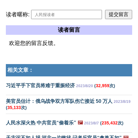
读者暱称:
读者留言
欢迎您的留言反馈。
相关文章：
习近平手下官员将难于重振经济
(
32,959
次)
2023/8/20
美官员估计：俄乌战争双方军队伤亡接近 50 万人
2023/8/19
(
35,133
次)
人民水深火热 中共官员“偷着乐”
🖼️
(
235,432
次)
2023/8/7
天灾远不如人祸 河北一片惨状 记者斥官员“禽兽不如”
🖼️