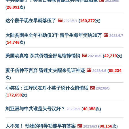
中共傻眼了！美台日将联合建立共同作战图像
🖼️
2023/6/8
(
28,091
次)
这个段子现在早就落伍了
🖼️
(
160,372
次)
2023/6/7
大陆贫困生全年补助仅3千 留学生每年笑纳30万
🖼️
2023/6/7
(
54,746
次)
美国动真格 亲共侨领全部龟缩静悄悄
🖼️
(
42,219
次)
2023/6/6
妻子信神不言弃 昏迷丈夫醒来见证神迹
🖼️
(
65,234
2023/6/6
次)
小笑话：江泽民在对小英子说什么悄悄话
🖼️
2023/6/5
(
172,698
次)
刘亚洲与中共谁是头号汉奸？
(
40,358
次)
2023/6/5
人不知！ 动物的特异功能早有答案
🖼️
(
80,156
次)
2023/6/3