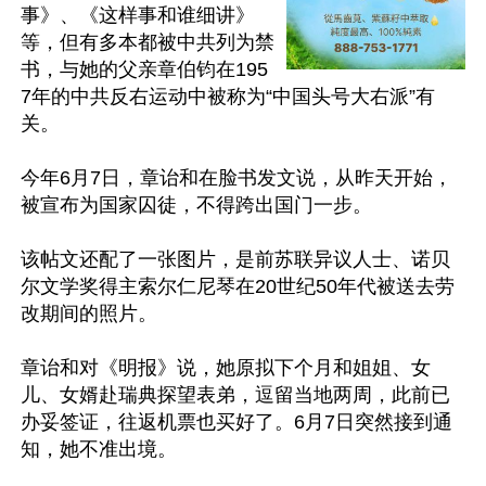
事》、《这样事和谁细讲》
等，但有多本都被中共列为禁
书，与她的父亲章伯钧在195
7年的中共反右运动中被称为“中国头号大右派”有
关。

今年6月7日，章诒和在脸书发文说，从昨天开始，
被宣布为国家囚徒，不得跨出国门一步。

该帖文还配了一张图片，是前苏联异议人士、诺贝
尔文学奖得主索尔仁尼琴在20世纪50年代被送去劳
改期间的照片。

章诒和对《明报》说，她原拟下个月和姐姐、女
儿、女婿赴瑞典探望表弟，逗留当地两周，此前已
办妥签证，往返机票也买好了。6月7日突然接到通
知，她不准出境。
