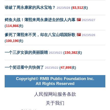
谁破了周永康家的风水宝地？
(
83,512
次)
2023/5/28
鳄鱼大战！薄熙来周永康进去的惊人内幕
🖼️
2023/5/27
(
114,866
次)
爹死了薄熙来不哭，却在八宝山唱国际歌
🖼️
2023/5/26
(
100,190
次)
一个三岁女孩的美丽眼睛
(
150,382
次)
2023/5/23
一个笑话看中共快倒了
(
47,899
次)
2023/5/22
Copyright© RMB Public Foundation Inc.
All Rights Reserved
人民报网站服务条款
关于我们