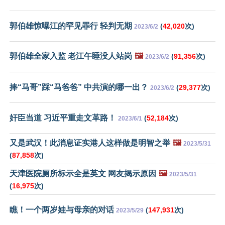
郭伯雄惊曝江的罕见罪行 轻判无期
(
42,020
次)
2023/6/2
郭伯雄全家入监 老江午睡没人站岗
🖼️
(
91,356
次)
2023/6/2
捧“马哥”踩“马爸爸” 中共演的哪一出？
(
29,377
次)
2023/6/2
奸臣当道 习近平重走文革路！
(
52,184
次)
2023/6/1
又是武汉！此消息证实港人这样做是明智之举
🖼️
2023/5/31
(
87,858
次)
天津医院厕所标示全是英文 网友揭示原因
🖼️
2023/5/31
(
16,975
次)
瞧！一个两岁娃与母亲的对话
(
147,931
次)
2023/5/29