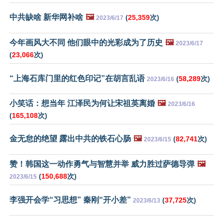
中共缺啥 新华网补啥
🖼️
(
25,359
次)
2023/6/17
今年画风大不同 他们眼中的光彩成为了历史
🖼️
2023/6/17
(
23,066
次)
“上海石库门里的红色印记”在胡言乱语
(
58,289
次)
2023/6/16
小笑话：想当年 江泽民为何让宋祖英离婚
🖼️
2023/6/16
(
165,108
次)
金无怠的绝望 露出中共的铁石心肠
🖼️
(
82,741
次)
2023/6/15
赞！韩国这一动作勇气与智慧并举 威力胜过萨德导弹
🖼️
(
150,688
次)
2023/6/15
李强开会学“习思想” 秦刚“开小差”
(
37,725
次)
2023/6/13