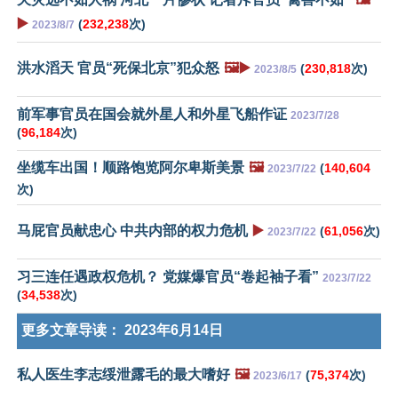
▶️
(
232,238
次)
2023/8/7
洪水滔天 官员“死保北京”犯众怒
🖼️▶️
(
230,818
次)
2023/8/5
前军事官员在国会就外星人和外星飞船作证
2023/7/28
(
96,184
次)
坐缆车出国！顺路饱览阿尔卑斯美景
🖼️
(
140,604
2023/7/22
次)
马屁官员献忠心 中共内部的权力危机
▶️
(
61,056
次)
2023/7/22
习三连任遇政权危机？ 党媒爆官员“卷起袖子看”
2023/7/22
(
34,538
次)
更多文章导读：
2023年6月14日
私人医生李志绥泄露毛的最大嗜好
🖼️
(
75,374
次)
2023/6/17