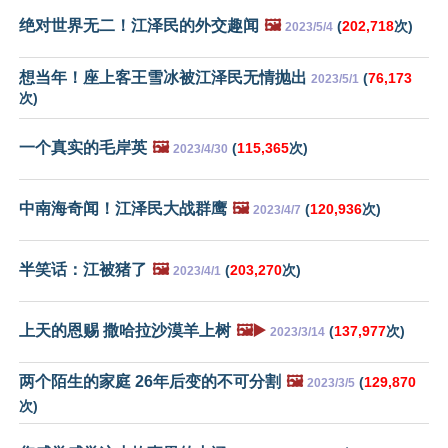
绝对世界无二！江泽民的外交趣闻
🖼️
(
202,718
次)
2023/5/4
想当年！座上客王雪冰被江泽民无情抛出
(
76,173
2023/5/1
次)
一个真实的毛岸英
🖼️
(
115,365
次)
2023/4/30
中南海奇闻！江泽民大战群鹰
🖼️
(
120,936
次)
2023/4/7
半笑话：江被猪了
🖼️
(
203,270
次)
2023/4/1
上天的恩赐 撒哈拉沙漠羊上树
🖼️▶️
(
137,977
次)
2023/3/14
两个陌生的家庭 26年后变的不可分割
🖼️
(
129,870
2023/3/5
次)