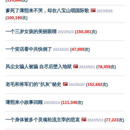
(
114,866
次)
爹死了薄熙来不哭，却在八宝山唱国际歌
🖼️
2023/5/26
(
100,190
次)
一个三岁女孩的美丽眼睛
(
150,381
次)
2023/5/23
一个笑话看中共快倒了
(
47,899
次)
2023/5/22
风尘女骗人被骗 自尽后堕入地狱
🖼️
(
78,459
次)
2023/5/21
老毛和将军们的“扒灰”秘史
🖼️
(
152,682
次)
2023/5/20
薄熙来小故事回顾
(
111,348
次)
2023/5/14
一个身体被多个灵魂轮流主宰的悲哀
🖼️
(
77,223
次)
2023/5/13