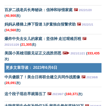
百岁二战老兵长寿秘诀：信神和珍惜家庭
🖼️
2022/1/20
(
40,900
次)
妈妈从楼梯上摔下昏迷 3岁童独自报警求助
🖼️
2022/1/1
(
34,560
次)
爆炸中失去女儿的家庭：坚信神 走过艰难历程
🖼️
(
21,305
次)
2021/11/26
美国小英雄泪眼见证正义战胜邪恶
🖼️▶️
(
333,435
2021/11/21
次)
更多文章导读：
2023年6月6日
中共傻眼了！美台日将联合建立共同作战图像
🖼️
2023/6/8
(
28,091
次)
这个段子现在早就落伍了
🖼️
(
160,371
次)
2023/6/7
大陆贫困生全年补助仅3千 留学生每年笑纳30万
🖼️