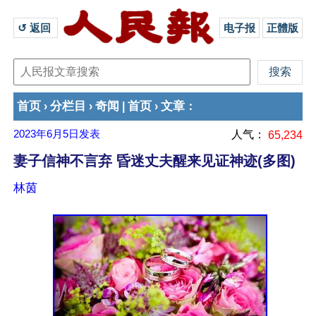
↺ 返回 
电子报
正體版
首页
分栏目
奇闻
首页
文章
›
›
|
›
：
2023年6月5日
发表
人气：
65,234
妻子信神不言弃 昏迷丈夫醒来见证神迹(多图)
林茵