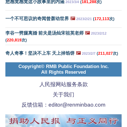
您感觉感觉这小故事里的内涵
(
181,288
次)
2023/3/4
一个不可思议的奇闻曾轰动世界
🖼️
(
172,113
次)
2023/2/21
李谷一劈腿离婚 前夫是汤灿宋祖英老师
🖼️
2023/2/12
(
220,819
次)
奇人奇事！坚决不上车 天上掉馅饼
🖼️
(
211,027
次)
2023/2/7
Copyright© RMB Public Foundation Inc.
All Rights Reserved
人民报网站服务条款
关于我们
反馈信箱：
editor@renminbao.com