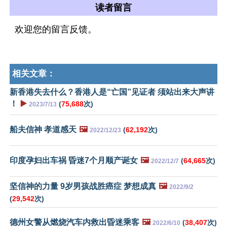
读者留言
欢迎您的留言反馈。
相关文章：
新香港失去什么？香港人是“亡国”见证者 须站出来大声讲
！
▶️
(
75,688
次)
2023/7/13
船夫信神 孝道感天
🖼️
(
62,192
次)
2022/12/23
印度孕妇出车祸 昏迷7个月顺产诞女
🖼️
(
64,665
次)
2022/12/7
坚信神的力量 9岁男孩战胜癌症 梦想成真
🖼️
2022/9/2
(
29,542
次)
德州女警从燃烧汽车内救出昏迷乘客
🖼️
(
38,407
次)
2022/6/10