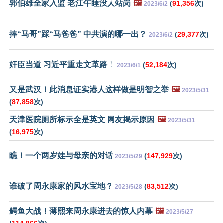
郭伯雄全家入监 老江午睡没人站岗
🖼️
(
91,356
次)
2023/6/2
捧“马哥”踩“马爸爸” 中共演的哪一出？
(
29,377
次)
2023/6/2
奸臣当道 习近平重走文革路！
(
52,184
次)
2023/6/1
又是武汉！此消息证实港人这样做是明智之举
🖼️
2023/5/31
(
87,858
次)
天津医院厕所标示全是英文 网友揭示原因
🖼️
2023/5/31
(
16,975
次)
瞧！一个两岁娃与母亲的对话
(
147,929
次)
2023/5/29
谁破了周永康家的风水宝地？
(
83,512
次)
2023/5/28
鳄鱼大战！薄熙来周永康进去的惊人内幕
🖼️
2023/5/27