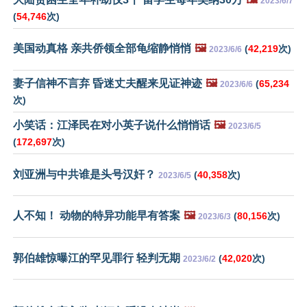
2023/6/7
(
54,746
次)
美国动真格 亲共侨领全部龟缩静悄悄
🖼️
(
42,219
次)
2023/6/6
妻子信神不言弃 昏迷丈夫醒来见证神迹
🖼️
(
65,234
2023/6/6
次)
小笑话：江泽民在对小英子说什么悄悄话
🖼️
2023/6/5
(
172,697
次)
刘亚洲与中共谁是头号汉奸？
(
40,358
次)
2023/6/5
人不知！ 动物的特异功能早有答案
🖼️
(
80,156
次)
2023/6/3
郭伯雄惊曝江的罕见罪行 轻判无期
(
42,020
次)
2023/6/2