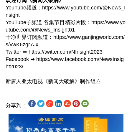
欢迎订阅《新闻大破解》
YouTube频道：https://www.youtube.com/@News_I
nsight

YouTube子频道 各集节目精彩片段：https://www.yo
utube.com/@News_Insight01

干净世界订阅频道：https://www.ganjingworld.com/
s/vwK6zgr7Jx

Twitter ➡ https://twitter.com/NInsight2023

Facebook ➡ https://www.facebook.com/NewsInsig
ht2023/

分享到：