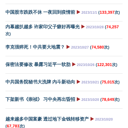
中国股市跌跌不休 一夜回到疫情前
▶️
(
133,397
次)
2023/11/1
内幕越扒越多 许家印父子癖好再曝光
▶️
(
74,257
2023/10/28
次)
李克强猝死！中共要大地震？
▶️
(
74,580
次)
2023/10/27
保密法要修改 暴露习近平一软肋
▶️
(
122,301
次)
2023/10/26
中共国务院秘书大洗牌 内斗新动向
▶️
(
75,015
次)
2023/10/21
下架新书《崇祯》 习中央再出昏招
▶️
(
78,649
次)
2023/10/20
越来越多中国富豪 透过地下金钱转移资产
▶️
2023/10/20
(
67,783
次)