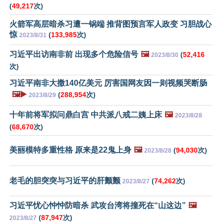
(
49,217
次)
火箭军高层暗杀习遭一锅端 推背图预言军人政变 习胆战心
惊
(
133,985
次)
2023/8/31
习近平出访南非前 出现多个危险信号
🖼️
(
52,416
2023/8/30
次)
习近平南非大撒140亿美元 厉害国网友因一则视频哭断肠
🖼️▶️
(
288,954
次)
2023/8/29
十年前将军拟问鼎白宫 中共派八戒二姨上床
🖼️
2023/8/28
(
68,670
次)
美丽模特多重性格 原来是22鬼上身
🖼️
(
94,030
次)
2023/8/28
老毛的胆突突与习近平的肝颤颤
(
74,262
次)
2023/8/27
习近平忧心忡忡防暗杀 武攻台湾将撞死在“山这边”
🖼️
(
87,947
次)
2023/8/27