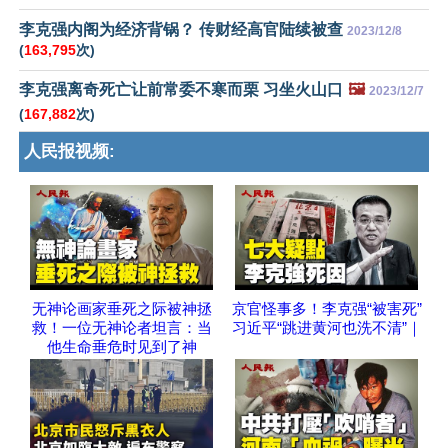
李克强内阁为经济背锅？ 传财经高官陆续被查
2023/12/8
(
163,795
次)
李克强离奇死亡让前常委不寒而栗 习坐火山口
🖼️
2023/12/7
(
167,882
次)
人民报视频:
无神论画家垂死之际被神拯
京官怪事多！李克强“被害死”
救！一位无神论者坦言：当
习近平“跳进黄河也洗不清”｜
他生命垂危时见到了神