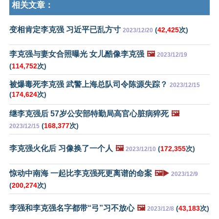
相关文章：
变相肯定李克强 习近平已乱方寸
(
42,425
次)
2023/12/20
李克强与妻女合照曝光 女儿酷像李克强
🖼️
2023/12/19
(
114,752
次)
被爆毒死李克强 武警上海总队司令陈源失踪？
2023/12/15
(
174,624
次)
继李克强后 57岁公安部特勤局高官心脏病猝死
🖼️
(
168,377
次)
2023/12/15
李克强火化后 习像换了一个人
🖼️
(
172,355
次)
2023/12/10
惊动中南海 一起比李克强死更离谱的命案
🖼️▶️
2023/12/9
(
200,274
次)
李强和李克强名字都带“弓”习不放心
🖼️
(
43,183
次)
2023/12/8