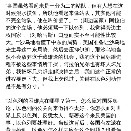
“各国虽然看起来是一分为二的站队，但有人想在这
时候混水摸鱼，所以他看起来像站队，其实他可能
不完全站队，他在叫价罢了。”“（周边国家）阿拉伯
的这个立场，他必须骂一下以色列，我觉得旁边主
权国家，（对哈马斯）口惠而实不至可能性比较
大。”“沙乌地看懂了中东的局势，美国准备让沙乌地
来主导这中东局势、然后去压抑伊朗，那沙乌地当
然不会放弃这千载难逢的机会，我的这个目标跟进
程不被这些事情所干扰，阿拉伯兄弟也有坏人坏兄
弟，我把坏兄弟赶走解决掉之后，我们这个正常的
进程要走下去。但我上次说过，关键在以色列动作
是不是有分寸。”

“以色列的困难点在哪里？第一、怎么应对国际舆
论，以色列的公关向来做得不太好，你怎么面对世
界上反以色列、反犹太人、藉著这个来反美国的
事，以色列要处理好。当然这背后，各国有左派在
背后挑动，以色列怎么样去应付这个问题？也看你