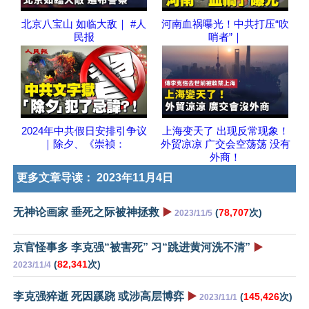
北京八宝山 如临大敌｜ #人
河南血祸曝光！中共打压“吹
民报
哨者”｜
2024年中共假日安排引争议
上海变天了 出现反常现象！
｜除夕、《崇祯：
外贸凉凉 广交会空荡荡 没有
外商！
更多文章导读：
2023年11月4日
无神论画家 垂死之际被神拯救
▶️
(
78,707
次)
2023/11/5
京官怪事多 李克强“被害死” 习“跳进黄河洗不清”
▶️
(
82,341
次)
2023/11/4
李克强猝逝 死因蹊跷 或涉高层博弈
▶️
(
145,426
次)
2023/11/1