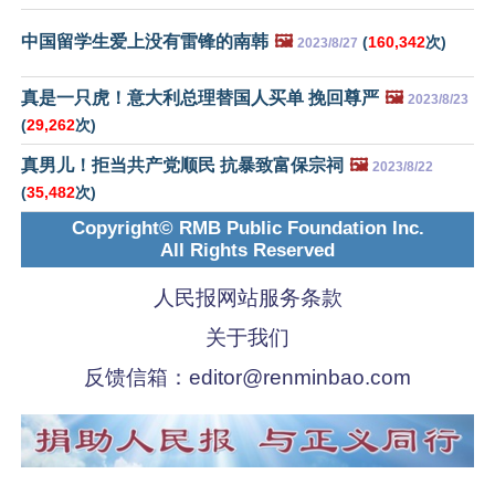
中国留学生爱上没有雷锋的南韩
🖼️
(
160,342
次)
2023/8/27
真是一只虎！意大利总理替国人买单 挽回尊严
🖼️
2023/8/23
(
29,262
次)
真男儿！拒当共产党顺民 抗暴致富保宗祠
🖼️
2023/8/22
(
35,482
次)
Copyright© RMB Public Foundation Inc.
All Rights Reserved
人民报网站服务条款
关于我们
反馈信箱：
editor@renminbao.com