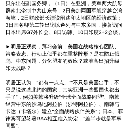
贝尔出任副国务卿，（1日）在亚洲，美军两大航母
群南北牵制中共山东号；2日美加两国军舰穿越台湾
海峡，2日财政部长演说阐述印太地区的经济政策；
3日国务卿第二轮出访以色列与中东多国，接著访问
日本出席G7外长会、8日访韩、10日印度2+2会谈。

►明居正观察，拜习会前，美国在战略核心团队、
策略表态、行动上似乎都在重整阵形？是在防止俄
乌、中东问题，分化盟友的效应？或准备出招升级
印太战略？

明居正认为，“都有一点点。”“不只是美国出手，不
只是说这些北约的国家，其实亚洲一些盟国也都出
手了”，例如美韩将升级“全球全面战略同盟”、南韩
经营中东的沙乌地阿拉伯（沙特阿拉伯）、南韩与
卡达（卡塔尔）建立“全面战略伙伴关系”；日本、菲
律宾可望签署RAA相互准入协定，“差半步就是军事
同盟”。
