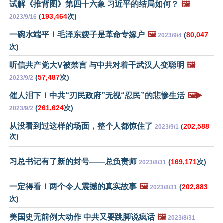
试解《推背图》第四十六象 习近平的结局如何？
🖼️
(
193,464
次)
2023/9/16
一碗水端平！毛泽东嫂子是革命专嫁户
🖼️
(
80,047
2023/9/4
次)
听信共产党大V被禁言 与中共对着干武汉人变聪明
🖼️
(
57,487
次)
2023/9/2
催人泪下！中共“刃民政府”无视“忍民”的悲惨生活
🖼️▶️
(
261,624
次)
2023/9/2
从没看到过这样的场面，整个人都惊住了
(
202,588
2023/9/1
次)
习总书记有了新的封号——总负责师
(
169,171
次)
2023/8/31
一定得看！两个令人震撼的真实故事
🖼️
(
202,883
2023/8/31
次)
美国史无前例大动作 中共又要跳脚说疯话
🖼️
2023/8/31