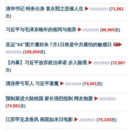
清华书记 特务出身 袁永熙之悲催人生
▶️
(
71,561
2023/10/17
次)
习近平与毛泽东晚年的相同与相异
▶️
(
86,965
次)
2023/10/5
亚运“64”图片遭封杀 7月1日将是中共最怕的敏感日
🖼️▶️
(
105,004
次)
2023/10/4
【内幕】习近平放弃政治承诺 步入险境
▶️
(
72,967
2023/9/29
次)
清洗带弓军人 习近平著魔
▶️
(
74,501
次)
2023/9/28
预制菜进大陆校园 家长强烈抵制 网友炮轰
▶️
2023/9/24
(
74,561
次)
江苏罕见龙卷风 画面如末日电影
▶️
(
75,330
次)
2023/9/21