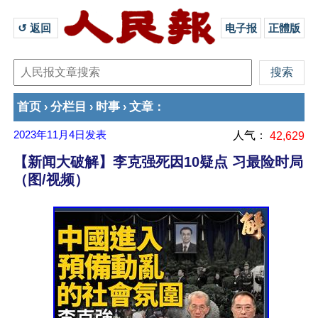
↺ 返回 
电子报
正體版
首页
分栏目
时事
文章
›
›
›
：
2023年11月4日
发表
人气：
42,629
【新闻大破解】李克强死因10疑点 习最险时局
（图/视频）