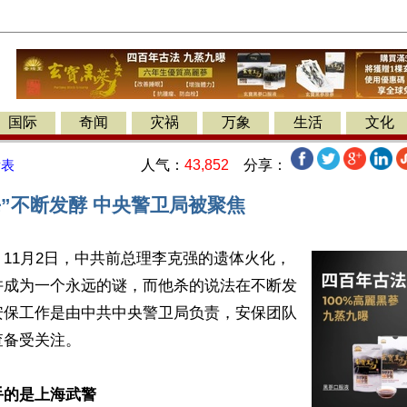
国际
奇闻
灾祸
万象
生活
文化
人气：
43,852
分享：
发表
杀”不断发酵 中央警卫局被聚焦
11月2日，中共前总理李克强的遗体火化，
许成为一个永远的谜，而他杀的说法在不断发
安保工作是由中共中央警卫局负责，安保团队
备受关注。

手的是上海武警