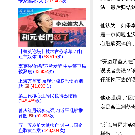
专家连死7人 (
207,408
次)
法，最后归结到
他认为，如果
是一点问题也
心脏病死掉的，
【菁英论坛】技术官僚落幕 习打
造主奴体制 (
58,915
次)
“旁边那些人
李克强“他杀”不断发酵 中央警卫局
误或者失误？
被聚焦 (
43,852
次)
仔细挖下去的话
上海万圣节 展现让极权恐惧的幽
默
🖼️
(
41,893
次)
第三代核心江泽民也得巴结她
他还强调，“
(
148,459
次)
定是会追到蔡奇
曾庆红甩锅李克强 习近平乱解推
背图
🖼️
(
51,393
次)
“所以当局才
五十五岁前大使病亡 涉中共国企
盗取黄金案 (
143,994
次)
样做。”△