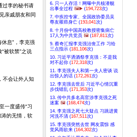
6. 只一人存活！网曝中共核潜舰
通过李的秘书请
出事全过程
🖼️▶️
(
194,723
次)
见亲戚朋友和同
7. 中疾控专家、全国政协委员吴
尊友罹癌身亡 (
193,041
次)
8. 十月份中国高校教授密集病亡
17人为中共党员
🖼️
(
187,811
次)
海休息”，李克强
9. 蔡奇汇报李克强治丧工作 习给
三点指示 (
181,106
次)
“被软禁”之说
10. 习近平洒酒祭李克强：不是我
对不起你 (
172,318
次)
11. 李克强夫人和第一夫人密谈 说
出惊人的话 (
172,261
次)
，不会让外人知
12. 李克强去世后 习近平心情沉重
步伐错乱 (
171,353
次)
13. 传中共多名高官涉李克强之死
迷案
🖼️
(
168,474
次)
至一度盛传“习
14. 李克强之死七大疑点 习跳进黄
锦涛的无情，软
河洗不清 (
167,511
次)
15. 李克强突然去世 网友震惊 感
觉风雨欲来 (
164,302
次)