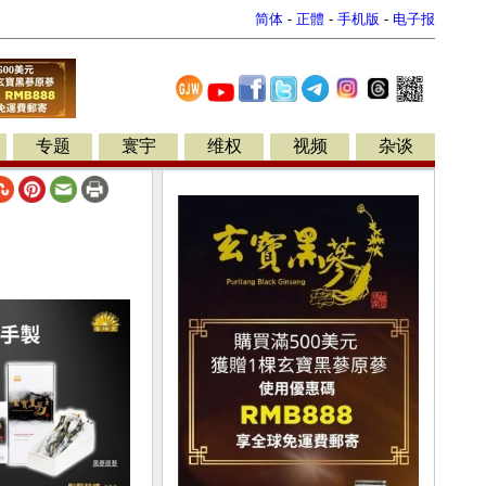
简体
-
正體
-
手机版
-
电子报
专题
寰宇
维权
视频
杂谈