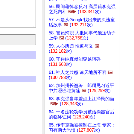
56. 民间藉悼念反习 高层藉李克强
之死内斗
🖼️▶️
(
133,341
次)
57. 不是从Google找出来的久违童
话故事
🖼️
(
133,211
次)
58. 警员殉职 大批同事代他送幼子
上学
🖼️
(
132,768
次)
59. 人心所归 惟道与义
🖼️
(
132,182
次)
60. 守住纯真就能穿越阻碍
(
131,663
次)
61. 神人之共怒 谅天地所不容
🖼️
(
130,783
次)
62. 加州州长翘著二郎腿见习近平
中共哑巴吃黄莲
🖼️
(
129,299
次)
63. 李克强当年差点上江泽民的当
🖼️▶️
(
128,343
次)
64. 一名法轮功学员被活摘器官后
的临终证词 (
128,240
次)
65. 传李克强被控制在上海 专家：
习有两大恐惧 (
127,807
次)