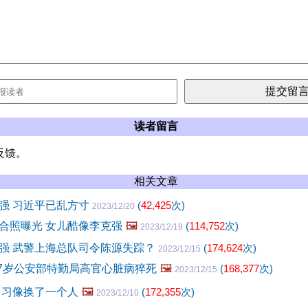
读者留言
反馈。
相关文章
强 习近平已乱方寸
(
42,425
次)
2023/12/20
合照曝光 女儿酷像李克强
🖼️
(
114,752
次)
2023/12/19
强 武警上海总队司令陈源失踪？
(
174,624
次)
2023/12/15
57岁公安部特勤局高官心脏病猝死
🖼️
(
168,377
次)
2023/12/15
 习像换了一个人
🖼️
(
172,355
次)
2023/12/10