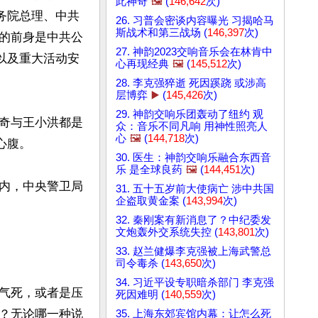
此神奇
🖼️
(
146,642
次)
务院总理、中共
26. 习普会密谈内容曝光 习揭哈马
斯战术和第三战场 (
146,397
次)
的前身是中共公
27. 神韵2023交响音乐会在林肯中
以及重大活动安
心再现经典
🖼️
(
145,512
次)
28. 李克强猝逝 死因蹊跷 或涉高
层博弈
▶️
(
145,426
次)
29. 神韵交响乐团轰动了纽约 观
奇与王小洪都是
众：音乐不同凡响 用神性照亮人
心
🖼️
(
144,718
次)
腹。

30. 医生：神韵交响乐融合东西音
乐 是全球良药
🖼️
(
144,451
次)
内，中央警卫局
31. 五十五岁前大使病亡 涉中共国
企盗取黄金案 (
143,994
次)
32. 秦刚案有新消息了？中纪委发
文炮轰外交系统失控 (
143,801
次)
33. 赵兰健爆李克强被上海武警总
司令毒杀 (
143,650
次)
34. 习近平设专职暗杀部门 李克强
气死，或者是压
死因难明 (
140,559
次)
？无论哪一种说
35. 上海东郊宾馆内幕：让怎么死