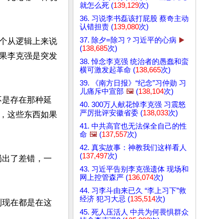
就怎么死 (
139,129
次)
36. 习说李书磊该打屁股 蔡奇主动
认错担责 (
139,080
次)
37. 除夕=除习？习近平的心病
▶️
个从逻辑上来说
(
138,685
次)
果李克强是突发
38. 悼念李克强 统治者的愚蠢和蛮
横可激发起革命 (
138,665
次)
39. 《南方日报》“纪念”习仲勋 习
儿痛斥中宣部
🖼️
(
138,104
次)
不是存在那种延
40. 300万人献花悼李克强 习震怒
严厉批评安徽省委 (
138,033
次)
，这些东西如果
41. 中共高官也无法保全自己的性
命
🖼️
(
137,557
次)
42. 真实故事：神教我们这样看人
(
137,497
次)
局出了差错，一
43. 习近平告别李克强遗体 现场和
网上控管森严 (
136,074
次)
44. 习李斗由来已久 “李上习下”救
经济 犯习大忌 (
135,514
次)
到现在都是在这
45. 死人压活人 中共为何畏惧群众