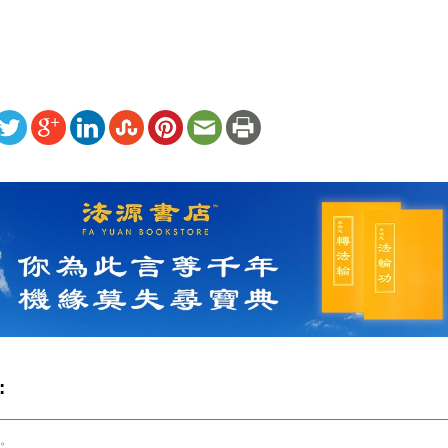
ww.renminbao.com/rmb/articles/2023/11/4/78515.html
: