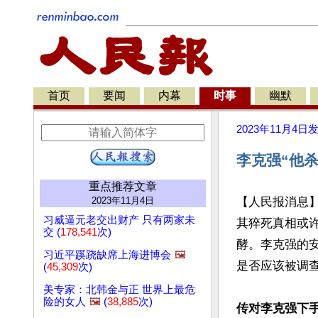
首页
要闻
内幕
时事
幽默
2023年11月4日
李克强“他
重点推荐文章
2023年11月4日
【人民报消息】
习威逼元老交出财产 只有两家未
其猝死真相或
交 (
178,541
次)
酵。李克强的
习近平蹊跷缺席上海进博会
🖼️
是否应该被调查
(
45,309
次)
美专家：北韩金与正 世界上最危
险的女人
🖼️
(
38,885
次)
传对李克强下