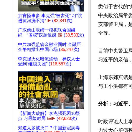
类似于古代的
中央政治局常
京官怪事多 李克强“被害死” 习“跳
进黄河洗不清”
▶️
(
82,341
次)
安部警卫局，
广东佛山取缔一模拟联合国组
全等。

织 “省权”议题敏感
🖼️
(
38,533
次)
中共加强监管金融业同时 金融巨
企争相撤出中国市场 (
35,247
次)
目前中央警卫
李克强火化暗流涌动，异议人士
习近平的亲信，
受到“维稳关照” (
116,587
次)
上海东郊宾馆
与王小洪都有可
分析：习近平
【新闻大破解】李克强死因10疑
点 习最险时局
🖼️▶️
(
42,629
次)
时政评论人士
知道太多被灭口？中国新冠病毒
力过大心脏病