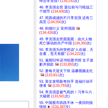
悼念李克强? (
135,292
次)
46. 李克强去世 退位前与习暗战三
个细节 (
134,830
次)
47. 死因成谜的不只李克强 还有三
高官 (
134,550
次)
48. 积德行义 安邦强国
🖼️
(
134,426
次)
49. 李克强去世面面观：由大人物
死亡驱动的共产中国 (
134,350
次)
50. 李克强为何突然说“人在做，天
在看，苍天有眼” (
134,222
次)
51. 逾期52年还书给图书馆 女子道
歉并捐款
🖼️
(
133,855
次)
52. 妻每天迎夫下班 温馨视频走红
🖼️
(
133,811
次)
53. 英女发明新奇扶手 造福行动不
便者
🖼️
(
133,793
次)
54. 李克强是被气死的！习李斗六
大秘密 (
133,501
次)
55. 中国股市跌跌不休 一夜回到疫
情前
▶️
(
133,397
次)