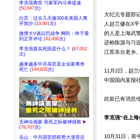
李克强离世 习家军内斗将提速
(
50,947
次)
大纪元专题部记
白宫：过去几天逾300名美国人离
开加沙 (
33,901
次)
人赵兰健在X平
的人是上海武
微博大V谈以巴战争 网民：终于看
到正常评论 (
42,430
次)
还称陈源与习
李克强真实死因是什么？ (
67,052
江苏东台老乡。
次)
越来越多中共高官及企业家离奇
死亡 (
144,835
次)
11月2日，赵
中国国内某报
此前已有消息传
李克强“在上海
无神论画家 垂死之际被神拯救
▶️
(
78,707
次)
10月31日，
岳山：中共国安部权势大涨背后