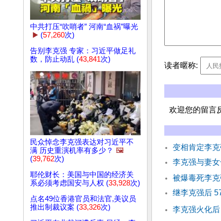
中共打压“吹哨者” 河南“血祸”曝光
▶️
(
57,260
次)
告别李克强 专家：习近平做足礼
数，防止动乱 (
43,841
次)
读者暱称:
欢迎您的留言
民众悼念李克强表达对习近平不
变相肯定李克
满 历史重演机率有多少？
🖼️
(
39,762
次)
李克强与妻女
耶伦财长：美国与中国的经济关
被爆毒死李克
系必须考虑国安与人权 (
33,928
次)
继李克强后 
点名49位香港官员和法官,美议员
推出制裁议案 (
33,326
次)
李克强火化后