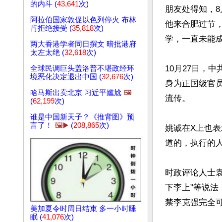
的内斗 (
43,641
次)
朋友处得知，8
阿拉伯国家敦促以色列停火 布林
他来合肥过节
肯拒绝接受 (
35,818
次)
学，一直未能成
两大香港学者同日撰文 暗批港府
太左太绝 (
32,618
次)
10月27日，
全球民调巨头盖洛普不堪政经环
境恶化决定退出中国 (
32,676
次)
身为正国级官员
哈马斯出卖北京 习近平尴尬
🖼️
流传。

(
62,199
次)
谁是中国新天子？《推背图》预
言了！
🖼️▶️
(
208,865
次)
姚诚在X上也
道的，执行的人
时政评论人士
下李上”等说
禁李克强完全可
美加夏令时周日结束 多一小时睡
眠 (
41,076
次)