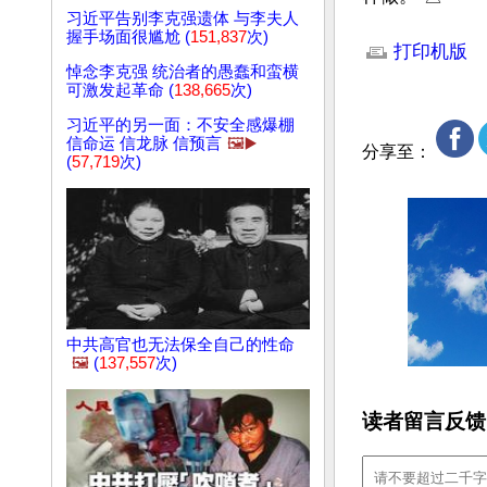
习近平告别李克强遗体 与李夫人
文章网址: http://w
握手场面很尴尬 (
151,837
次)
打印机版
悼念李克强 统治者的愚蠢和蛮横
可激发起革命 (
138,665
次)
习近平的另一面：不安全感爆棚
信命运 信龙脉 信预言
🖼️▶️
分享至：
(
57,719
次)
中共高官也无法保全自己的性命
🖼️
(
137,557
次)
读者留言反馈