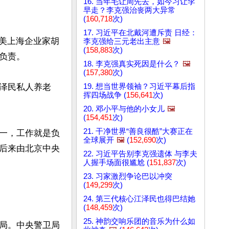
16. 当年毛让周先去，如今习让李
早走？李克强治丧两大异常
(
160,718
次)
17. 习近平在北戴河遭斥责 日经：
旅美上海企业家胡
李克强给三元老出主意
🖼️
(
158,883
次)
责。

18. 李克强真实死因是什么？
🖼️
(
157,380
次)
19. 想当世界领袖？习近平幕后指
泽民私人养老
挥四场战争 (
156,641
次)
20. 邓小平与他的小女儿
🖼️
(
154,451
次)
21. 干净世界“善良很酷”大赛正在
一，工作就是负
全球展开
🖼️
(
152,690
次)
后来由北京中央
22. 习近平告别李克强遗体 与李夫
人握手场面很尴尬 (
151,837
次)
23. 习家激烈争论巴以冲突
(
149,299
次)
24. 第三代核心江泽民也得巴结她
(
148,459
次)
25. 神韵交响乐团的音乐为什么如
局。中央警卫局