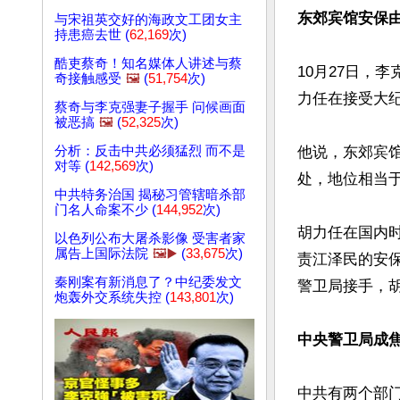
东郊宾馆安保
与宋祖英交好的海政文工团女主
持患癌去世 (
62,169
次)
酷吏蔡奇！知名媒体人讲述与蔡
10月27日，
奇接触感受
🖼️
(
51,754
次)
力任在接受大
蔡奇与李克强妻子握手 问候画面
被恶搞
🖼️
(
52,325
次)
分析：反击中共必须猛烈 而不是
他说，东郊宾
对等 (
142,569
次)
处，地位相当于
中共特务治国 揭秘习管辖暗杀部
门名人命案不少 (
144,952
次)
胡力任在国内
以色列公布大屠杀影像 受害者家
属告上国际法院
🖼️▶️
(
33,675
次)
责江泽民的安
秦刚案有新消息了？中纪委发文
警卫局接手，
炮轰外交系统失控 (
143,801
次)
中央警卫局成
中共有两个部