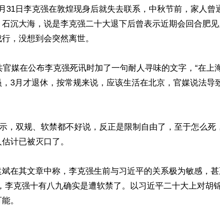
月31日李克强在敦煌现身后就失去联系，中秋节前，家人曾
，石沉大海，说是李克强二十大退下后曾表示近期会回合肥见
行，没想到会突然离世。

中共官媒在公布李克强死讯时加了一句耐人寻味的文字，“在上
，3月才退休，按常规来说，应该生活在北京，官媒说法导致
表示，双规、软禁都不好说，反正是限制自由了，至于怎么死
估计已被灭口了。

袁斌在其文章中称，李克强生前与习近平的关系极为敏感，甚
法，李克强十有八九确实是遭软禁了。以习近平二十大上对胡
能。
