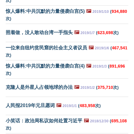
次)
惊人爆料:中共沉默的力量侵袭白宫(5)
🖼️
(
934,880
2019/1/10
次)
照着做，没人敢动台湾一手指头
🖼️
(
623,698
次)
2019/1/7
一位来自纽约贫民窟的社会主义者议员
🖼️
(
467,541
2019/1/6
次)
惊人爆料:中共沉默的力量侵袭白宫(4)
🖼️
(
891,696
2019/1/3
次)
克隆人是外星人占领地球的办法
🖼️
(
375,710
次)
2019/1/2
人民报2019年元旦愿词
🖼️
(
483,958
次)
2019/1/1
小笑话：政治局私议如何处置习近平
🖼️
(
695,108
2018/12/30
次)