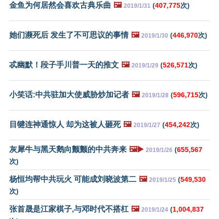
金鱼为何居然会喜欢古典乐曲
🖼️
(
407,775
次)
2019/1/31
她们濒死后 发生了不可思议的事情
🖼️
(
446,970
次)
2019/1/30
忒幽默！段子手川普一天的推文
🖼️
(
526,571
次)
2019/1/29
小笑话:中共驻加大使威胁炒加记者
🖼️
(
596,715
次)
2019/1/28
目犍连神通惊人 却为这被人砸死
🖼️
(
454,242
次)
2019/1/27
灰犀牛与黑天鹅向颤颤的中共奔来
🖼️▶️
(
655,567
2019/1/26
次)
杨恒均帮中共玩火 可能成刘晓波第二
🖼️
(
549,530
2019/1/25
次)
张首晟是江家棋子,与邓时代不搭杠
🖼️
(
1,004,837
2019/1/24