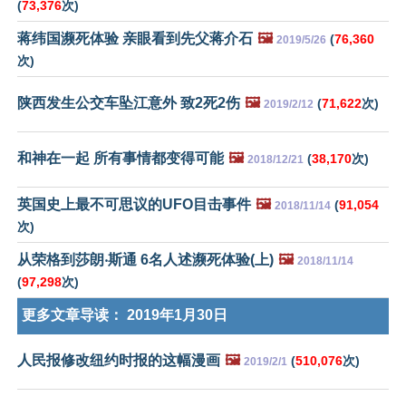
(
73,376
次)
蒋纬国濒死体验 亲眼看到先父蒋介石
🖼️
(
76,360
2019/5/26
次)
陕西发生公交车坠江意外 致2死2伤
🖼️
(
71,622
次)
2019/2/12
和神在一起 所有事情都变得可能
🖼️
(
38,170
次)
2018/12/21
英国史上最不可思议的UFO目击事件
🖼️
(
91,054
2018/11/14
次)
从荣格到莎朗‧斯通 6名人述濒死体验(上)
🖼️
2018/11/14
(
97,298
次)
更多文章导读：
2019年1月30日
人民报修改纽约时报的这幅漫画
🖼️
(
510,076
次)
2019/2/1