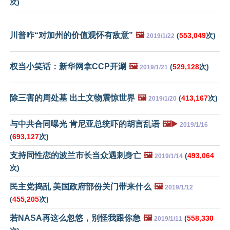
次)
川普咋“对加州的价值观怀有敌意”
🖼️
(
553,049
次)
2019/1/22
权当小笑话：新华网拿CCP开涮
🖼️
(
529,128
次)
2019/1/21
除三害的周处墓 出土文物震惊世界
🖼️
(
413,167
次)
2019/1/20
与中共合同曝光 肯尼亚总统吓的胡言乱语
🖼️▶️
2019/1/16
(
693,127
次)
支持同性恋的波兰市长当众遇刺身亡
🖼️
(
493,064
2019/1/14
次)
民主党捣乱 美国政府部份关门带来什么
🖼️
2019/1/12
(
455,205
次)
若NASA再这么忽悠，别怪我跟你急
🖼️
(
558,330
2019/1/11