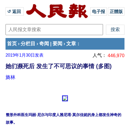
↺ 返回 
电子报
正體版
首页
分栏目
奇闻
要闻
文章
›
›
|
›
：
2019年1月30日
发表
人气：
446,970
她们濒死后 发生了不可思议的事情 (多图)
旖林
整形外科医生玛丽·尼尔与印度人雅尼塔·莫尔佳妮的身上都发生神奇的
故事。