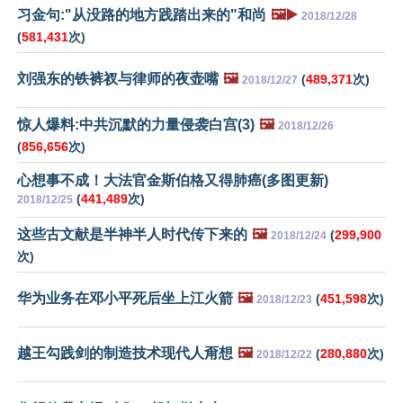
习金句:"从没路的地方践踏出来的"和尚
🖼️▶️
2018/12/28
(
581,431
次)
刘强东的铁裤衩与律师的夜壶嘴
🖼️
(
489,371
次)
2018/12/27
惊人爆料:中共沉默的力量侵袭白宫(3)
🖼️
2018/12/26
(
856,656
次)
心想事不成！大法官金斯伯格又得肺癌(多图更新)
(
441,489
次)
2018/12/25
这些古文献是半神半人时代传下来的
🖼️
(
299,900
2018/12/24
次)
华为业务在邓小平死后坐上江火箭
🖼️
(
451,598
次)
2018/12/23
越王勾践剑的制造技术现代人甭想
🖼️
(
280,880
次)
2018/12/22