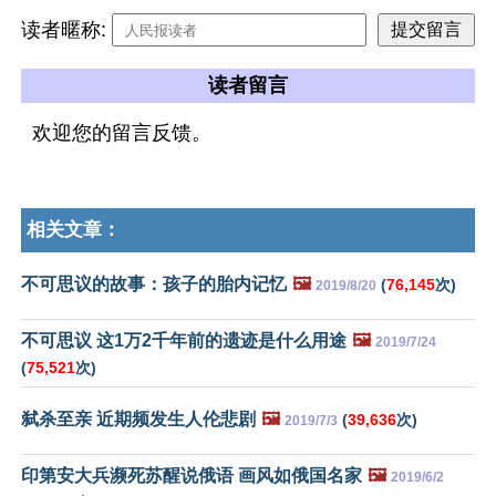
读者暱称:
读者留言
欢迎您的留言反馈。
相关文章：
不可思议的故事：孩子的胎内记忆
🖼️
(
76,145
次)
2019/8/20
不可思议 这1万2千年前的遗迹是什么用途
🖼️
2019/7/24
(
75,521
次)
弑杀至亲 近期频发生人伦悲剧
🖼️
(
39,636
次)
2019/7/3
印第安大兵濒死苏醒说俄语 画风如俄国名家
🖼️
2019/6/2