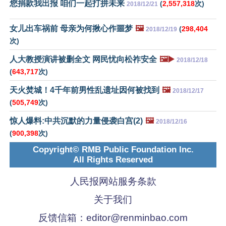
您捐款我出报 咱们一起打拼未来
(
2,557,318
次)
2018/12/21
女儿出车祸前 母亲为何揪心作噩梦
🖼️
(
298,404
2018/12/19
次)
人大教授演讲被删全文 网民忧向松祚安全
🖼️▶️
2018/12/18
(
643,717
次)
天火焚城！4千年前男性乱遗址因何被找到
🖼️
2018/12/17
(
505,749
次)
惊人爆料:中共沉默的力量侵袭白宫(2)
🖼️
2018/12/16
(
900,398
次)
Copyright© RMB Public Foundation Inc.
All Rights Reserved
人民报网站服务条款
关于我们
反馈信箱：
editor@renminbao.com