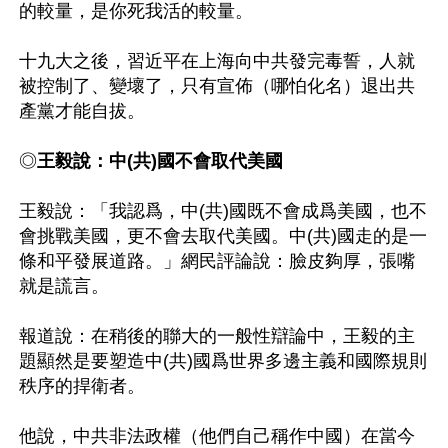
的較量，是你死我活的較量。

十九大之後，習近平在上海向中共發完毒誓，人就
被控制了、變壞了，只有宣佈（哪怕化名）退出共
產黨才能自拔。

◎
王毅說：中(共)國不會取代美國
王毅說：「我認爲，中(共)國既不會成爲美國，也不
會挑戰美國，更不會去取代美國。中(共)國走的是一
條和平發展道路。」網民評論說：臉皮夠厚，張嘴
就是謊言。

報道說：在稍後的聯大的一般性辯論中，王毅的主
題顯然是要塑造中(共)國爲世界多邊主義和國際規則
秩序的捍衛者。

他說，中共非法政權（他們自己稱作中國）在當今