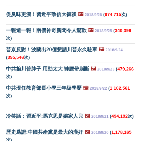
促臭味更濃！習近平致信大褲衩
🖼️
(
974,715
次)
2018/9/26
一報還一報！兩個神奇新聞令人驚歎
🖼️
(
340,399
2018/9/25
次)
普京反對！波蘭出20億懇請川普永久駐軍
🖼️
2018/9/24
(
395,546
次)
中共掐川普脖子 用勁太大 褲腰帶崩斷
🖼️
(
479,266
2018/9/23
次)
中共現任教育部長小學三年級學歷
🖼️
(
1,102,561
2018/9/22
次)
冷笑話：習近平:馬克思是孃家人兒
🖼️
(
494,192
次)
2018/9/21
歷史爲證:中國共產黨是最大的漢奸
🖼️
(
1,178,165
2018/9/20
次)