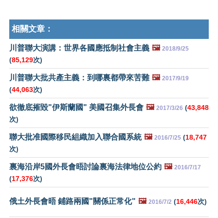
相關文章：
川普聯大演講：世界各國應抵制社會主義
🖼️
2018/9/25
(
85,129
次)
川普聯大批共產主義：到哪裏都帶來苦難
🖼️
2017/9/19
(
44,063
次)
欲徹底摧毀"伊斯蘭國" 美國召集外長會
🖼️
(
43,848
2017/3/26
次)
聯大批准國際移民組織加入聯合國系統
🖼️
(
18,747
2016/7/25
次)
裏海沿岸5國外長會晤討論裏海法律地位公約
🖼️
2016/7/17
(
17,376
次)
俄土外長會晤 鋪路兩國"關係正常化"
🖼️
(
16,446
次)
2016/7/2