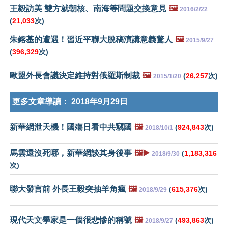
王毅訪美 雙方就朝核、南海等問題交換意見
🖼️
2016/2/22
(
21,033
次)
朱鎔基的遭遇！習近平聯大脫稿演講意義驚人
🖼️
2015/9/27
(
396,329
次)
歐盟外長會議決定維持對俄羅斯制裁
🖼️
(
26,257
次)
2015/1/20
更多文章導讀：
2018年9月29日
新華網泄天機！國殤日看中共竊國
🖼️
(
924,843
次)
2018/10/1
馬雲還沒死哪，新華網談其身後事
🖼️▶️
(
1,183,316
2018/9/30
次)
聯大發言前 外長王毅突抽羊角瘋
🖼️
(
615,376
次)
2018/9/29
現代天文學家是一個很悲慘的稱號
🖼️
(
493,863
次)
2018/9/27