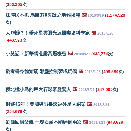
(
353,305
次)
江澤民不抓 馬航370失蹤之地難揭開
🖼️
(
1,174,328
2018/8/29
次)
人咋辦？！垂死星雲迴光返照嚇壞科學家
🖼️
2018/8/28
(
443,973
次)
小笑話：新華網泄露高層機密
🖼️
(
438,774
次)
2018/8/27
發毒誓身體漸弱 邪靈控制習成玩偶
🖼️
(
408,584
次)
2018/8/26
俄北極小島的巨大石球來歷驚人
🖼️
(
247,095
次)
2018/8/25
迴避45年！美國男出書談被外星人綁架
🖼️
2018/8/24
(
254,678
次)
劉源回憶父親 一塊石頭不能絆倒兩次
🖼️
(
848,679
2018/8/23
次)