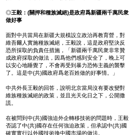
◎
王毅：(關押和種族滅絕)是政府爲新疆兩千萬民衆
做好事
面對中共當局在新疆大規模設立政治再教育營，對
維吾爾人實施種族滅絕，王毅說，這是政府堅決反
恐所採取的負責任措施，「新疆兩千萬民衆非常贊
成政府採取的做法，因爲他們感到安全了，晚上可
以安心地睡覺了，不會再受到暴力恐怖主義的襲擊
了。這是中(共)國政府爲老百姓做的好事情。」

中共外長王毅的回答，說明北京當局沒有要改變對
維族種族滅絕的政策，並且光天化日之下，公開撒
謊。

在被問到中(共)國強迫外企轉移技術的問題時，王毅
否認了中(共)國存在任何強迫政策，但承認中(共)國
確實實行以外國技術換中國市場的做法。
