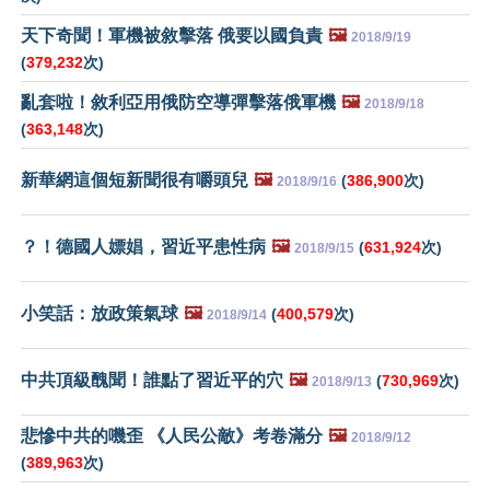
天下奇聞！軍機被敘擊落 俄要以國負責
🖼️
2018/9/19
(
379,232
次)
亂套啦！敘利亞用俄防空導彈擊落俄軍機
🖼️
2018/9/18
(
363,148
次)
新華網這個短新聞很有嚼頭兒
🖼️
(
386,900
次)
2018/9/16
？！德國人嫖娼，習近平患性病
🖼️
(
631,924
次)
2018/9/15
小笑話：放政策氣球
🖼️
(
400,579
次)
2018/9/14
中共頂級醜聞！誰點了習近平的穴
🖼️
(
730,969
次)
2018/9/13
悲慘中共的嘰歪 《人民公敵》考卷滿分
🖼️
2018/9/12
(
389,963
次)