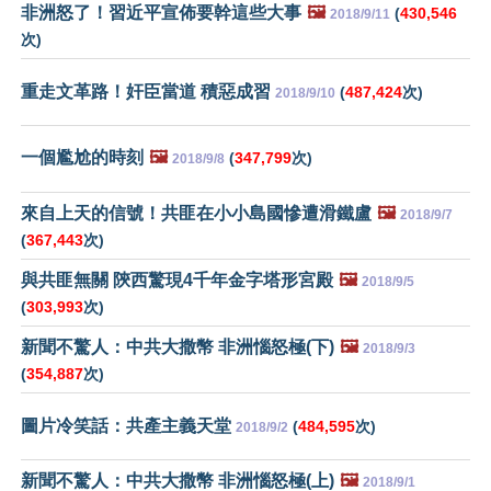
非洲怒了！習近平宣佈要幹這些大事
🖼️
(
430,546
2018/9/11
次)
重走文革路！奸臣當道 積惡成習
(
487,424
次)
2018/9/10
一個尷尬的時刻
🖼️
(
347,799
次)
2018/9/8
來自上天的信號！共匪在小小島國慘遭滑鐵盧
🖼️
2018/9/7
(
367,443
次)
與共匪無關 陝西驚現4千年金字塔形宮殿
🖼️
2018/9/5
(
303,993
次)
新聞不驚人：中共大撒幣 非洲惱怒極(下)
🖼️
2018/9/3
(
354,887
次)
圖片冷笑話：共產主義天堂
(
484,595
次)
2018/9/2
新聞不驚人：中共大撒幣 非洲惱怒極(上)
🖼️
2018/9/1