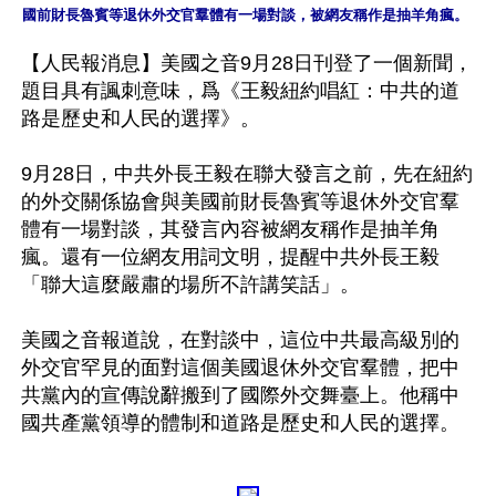
國前財長魯賓等退休外交官羣體有一場對談，被網友稱作是抽羊角瘋。
【人民報消息】美國之音9月28日刊登了一個新聞，
題目具有諷刺意味，爲《王毅紐約唱紅：中共的道
路是歷史和人民的選擇》。

9月28日，中共外長王毅在聯大發言之前，先在紐約
的外交關係協會與美國前財長魯賓等退休外交官羣
體有一場對談，其發言內容被網友稱作是抽羊角
瘋。還有一位網友用詞文明，提醒中共外長王毅
「聯大這麼嚴肅的場所不許講笑話」。

美國之音報道說，在對談中，這位中共最高級別的
外交官罕見的面對這個美國退休外交官羣體，把中
共黨內的宣傳說辭搬到了國際外交舞臺上。他稱中
國共產黨領導的體制和道路是歷史和人民的選擇。
