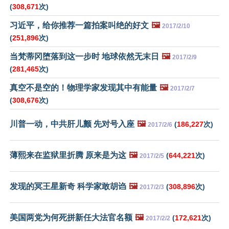
(
308,671
次)
习近平，给你推荐一篇拍案叫绝的好文
🖼️
2017/2/10
(
251,896
次)
当梵蒂冈堕落到这一步时 地球依然无末日
🖼️
2017/2/9
(
281,465
次)
真空不是空的！物理学家发现其中有能量
🖼️
2017/2/7
(
308,676
次)
川普一动，中共肝儿颤 先对号入座
🖼️
(
186,227
次)
2017/2/6
薄熙来在监狱里折腾 原来是为这
🖼️
(
644,221
次)
2017/2/5
发现的冥王星新奇 科学家敢胡诌
🖼️
(
308,896
次)
2017/2/3
美国两党为何死拼新任大法官名额
🖼️
(
172,621
次)
2017/2/2