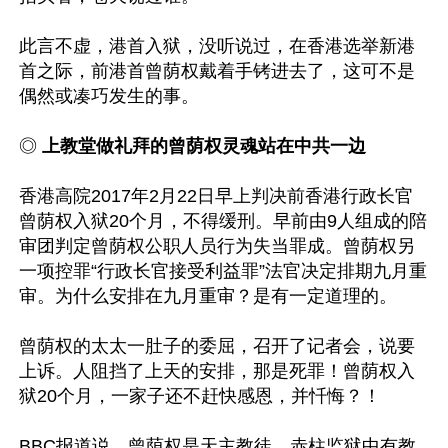
此言不虚，港首入狱，没听说过，在香港选举新港
首之际，前港首曾荫权戴着手铐进去了，这可不是
偶然或凑巧发生的事。

◎ 
上教堂做礼拜的曾荫权灵魂站在中共一边
香港高院2017年2月22日早上判决前香港行政长官
曾荫权入狱20个月，不得缓刑。早前由9人组成的陪
审团判定曾荫权公职人员行为失当罪成。曾荫权另
一项控罪“行政长官接受利益罪”法官决定排期九月重
审。为什么安排在九月重审？是有一定道理的。

曾荫权的太太一肚子的委屈，召开了记者会，说要
上诉。人阻挡了上天的安排，那是死罪！曾荫权入
狱20个月，一家子还不赶快感恩，并忏悔？！

BBC报道说，曾荫权是天主教徒。赤柱监狱中有教