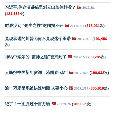
习近平,你这演讲稿里刘云山加佐料没？
🖼️
2017/2/1
(
181,139
次)
时辰没到 "创生之柱"谜团揭不开
🖼️
(
313,031
次)
2017/1/31
兑现承诺的川普为何不兑现这个承诺
🖼️
(
196,456
2017/1/30
次)
神话中索尔的"雷神之锤"被找到了
🖼️
(
90,285
次)
2017/1/29
人民报中国新年贺词：沁园春·鸡年
🖼️
(
190,632
次)
2017/1/28
逾一万座星系被快速销毁 人要小心
🖼️
(
305,916
次)
2017/1/27
绝了！一图胜过千言万语
🖼️
(
182,625
次)
2017/1/26