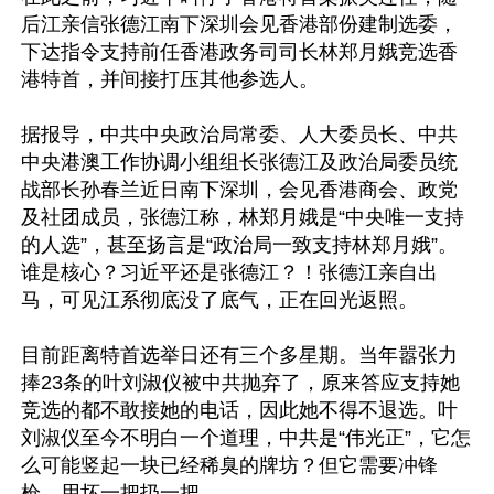
后江亲信张德江南下深圳会见香港部份建制选委，
下达指令支持前任香港政务司司长林郑月娥竞选香
港特首，并间接打压其他参选人。

据报导，中共中央政治局常委、人大委员长、中共
中央港澳工作协调小组组长张德江及政治局委员统
战部长孙春兰近日南下深圳，会见香港商会、政党
及社团成员，张德江称，林郑月娥是“中央唯一支持
的人选”，甚至扬言是“政治局一致支持林郑月娥”。
谁是核心？习近平还是张德江？！张德江亲自出
马，可见江系彻底没了底气，正在回光返照。

目前距离特首选举日还有三个多星期。当年嚣张力
捧23条的叶刘淑仪被中共抛弃了，原来答应支持她
竞选的都不敢接她的电话，因此她不得不退选。叶
刘淑仪至今不明白一个道理，中共是“伟光正”，它怎
么可能竖起一块已经稀臭的牌坊？但它需要冲锋
枪，用坏一把扔一把。
