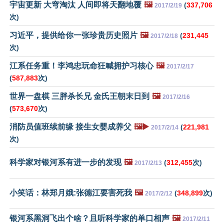
宇宙更新 大穹淘汰 人间即将天翻地覆
🖼️
(
337,706
2017/2/19
次)
习近平，提供给你一张珍贵历史照片
🖼️
(
231,445
2017/2/18
次)
江系任务重！李鸿忠玩命狂喊拥护习核心
🖼️
2017/2/17
(
587,883
次)
世界一盘棋 三胖杀长兄 金氏王朝末日到
🖼️
2017/2/16
(
573,670
次)
消防员值班续前缘 接生女婴成养父
🖼️▶️
(
221,981
2017/2/14
次)
科学家对银河系有进一步的发现
🖼️
(
312,455
次)
2017/2/13
小笑话：林郑月娥:张德江要害死我
🖼️
(
348,899
次)
2017/2/12
银河系黑洞飞出个啥？且听科学家的单口相声
🖼️
2017/2/11