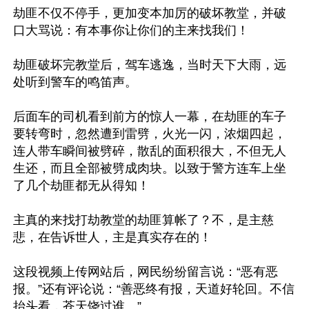
劫匪不仅不停手，更加变本加厉的破坏教堂，并破
口大骂说：有本事你让你们的主来找我们！

劫匪破坏完教堂后，驾车逃逸，当时天下大雨，远
处听到警车的鸣笛声。

后面车的司机看到前方的惊人一幕，在劫匪的车子
要转弯时，忽然遭到雷劈，火光一闪，浓烟四起，
连人带车瞬间被劈碎，散乱的面积很大，不但无人
生还，而且全部被劈成肉块。以致于警方连车上坐
了几个劫匪都无从得知！

主真的来找打劫教堂的劫匪算帐了？不，是主慈
悲，在告诉世人，主是真实存在的！

这段视频上传网站后，网民纷纷留言说：“恶有恶
报。”还有评论说：“善恶终有报，天道好轮回。不信
抬头看，苍天饶过谁。”
