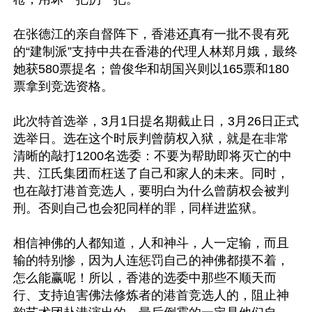
在张德江的亲自督阵下，香港还真有一批不畏有死
的“建制派”支持中共在香港的代理人林郑月娥，最终
她获580票提名；曾俊华和胡国兴则以165票和180
票拿到竞选资格。 

此次特首选举，3月1日提名期截止日，3月26日正式
选举日。选在这个时辰判曾荫权入狱，就是在非常
清晰的敲打1200名选委：不要为帮助即将灭亡的中
共、江氏集团而枉送了自己和家人的未来。同时，
也在敲打港首竞选人，要明白为什么曾荫权会被判
刑。否则自己也会犯同样的罪，同样进监狱。

相信神佛的人都知道，人和神斗，人一定输，而且
输的特别惨，因为人连惩罚自己的神佛都摸不着，
怎么能赢呢！所以，香港的选委中那些不顺天而
行、支持迫害佛法修炼者的港首竞选人的，阻止神