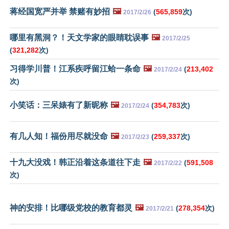
蒋经国宽严并举 禁赌有妙招
🖼️
(
565,859
次)
2017/2/26
哪里有黑洞？！天文学家的眼睛耽误事
🖼️
2017/2/25
(
321,282
次)
习得学川普！江系疾呼留江蛤一条命
🖼️
(
213,402
2017/2/24
次)
小笑话：三呆婊有了新昵称
🖼️
(
354,783
次)
2017/2/24
有几人知！福份用尽就没命
🖼️
(
259,337
次)
2017/2/23
十九大没戏！韩正沿着这条道往下走
🖼️
(
591,508
2017/2/22
次)
神的安排！比哪级党校的教育都灵
🖼️
(
278,354
次)
2017/2/21