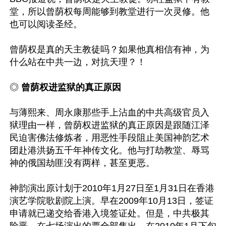
堂，所以曾荫权每周能够到教堂进行一次灵修。他
也可以阅读圣经。

曾荫权是真的天主教徒吗？如果他真相信有神，为
什么站在中共一边，对抗天理？！

◎ 
曾荫权进监狱的真正原因
与薄熙来、周永康那些手上沾血的中共高级官员入
狱理由一样，曾荫权进监狱的真正原因是跟随江泽
民迫害佛法修炼者，用恶性手段阻止美国神韵艺术
团赴港洪扬五千年神传文化。他与打劫教堂、辱骂
神的俄国劫匪没有两样，甚至更恶。

神韵演出原计划于2010年1月27日至1月31日在香港
演艺学院歌剧院上演。早在2009年10月13日，签证
申请就已递交给香港入境签证处。但是，中共极其