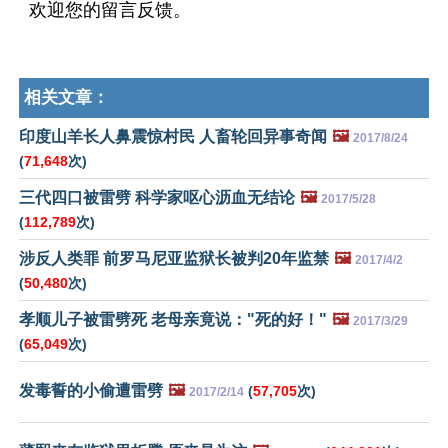
欢迎您的留言反馈。
相关文章：
印度山羊长人鼻震惊村民 人畜轮回异事奇闻
🖼️
2017/8/24
(
71,648
次)
三代四口被雷劈 科学家呕心沥血无结论
🖼️
2017/5/28
(
112,789
次)
涉反人类罪 前罗马尼亚监狱长被判20年监禁
🖼️
2017/4/2
(
50,480
次)
孝顺儿子被雷劈死 老母亲竟说："死的好！"
🖼️
2017/3/29
(
65,049
次)
发毒誓的小偷遭雷劈
🖼️
(
57,705
次)
2017/2/14