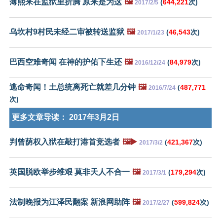
薄熙来在监狱里折腾 原来是为这
🖼️
(
644,221
次)
2017/2/5
乌坎村9村民未经二审被转送监狱
🖼️
(
46,543
次)
2017/1/23
巴西空难奇闻 在神的护佑下生还
🖼️
(
84,979
次)
2016/12/24
逃命奇闻！土总统离死亡就差几分钟
🖼️
(
487,771
2016/7/24
次)
更多文章导读：
2017年3月2日
判曾荫权入狱在敲打港首竞选者
🖼️▶️
(
421,367
次)
2017/3/2
英国脱欧举步维艰 莫非天人不合一
🖼️
(
179,294
次)
2017/3/1
法制晚报为江泽民翻案 新浪网助阵
🖼️
(
599,824
次)
2017/2/27