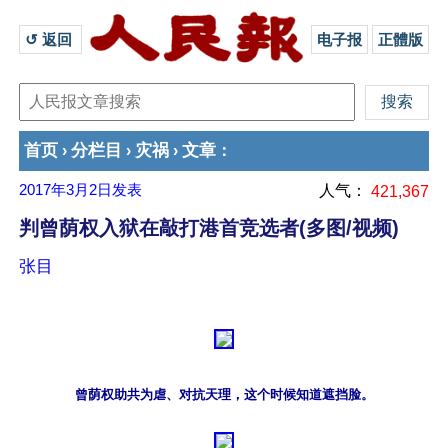
↺ 返回 
电子报
正體版
首页
分栏目
灾祸
文章
›
›
›
：
2017年3月2日
发表
人气：
421,367
判曾荫权入狱在敲打港首竞选者(多图/视频)
张目
曾荫权助共为虐、对抗天理，这个时候知道遮挡脸。