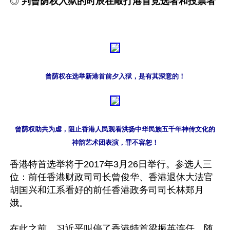
◎ 
判曾荫权入狱的时辰在敲打港首竞选者和投票者
曾荫权在选举新港首前夕入狱，是有其深意的！
曾荫权助共为虐，阻止香港人民观看洪扬中华民族五千年神传文化的

神韵艺术团表演，罪不容恕！
香港特首选举将于2017年3月26日举行。参选人三
位：前任香港财政司司长曾俊华、香港退休大法官
胡国兴和江系看好的前任香港政务司司长林郑月
娥。

在此之前，习近平叫停了香港特首梁振英连任，随